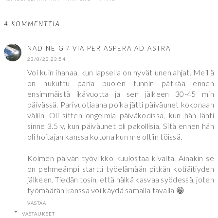
4 KOMMENTTIA
NADINE G / VIA PER ASPERA AD ASTRA
23/8/23 23:54
Voi kuin ihanaa, kun lapsella on hyvät unenlahjat. Meillä
on nukuttu paria puolen tunnin pätkää ennen
ensimmäistä ikävuotta ja sen jälkeen 30-45 min
päivässä. Parivuotiaana poika jätti päiväunet kokonaan
väliin. Oli sitten ongelmia päiväkodissa, kun hän lähti
sinne 3.5 v, kun päiväunet oli pakollisia. Sitä ennen hän
oli hoitajan kanssa kotona kun me oltiin töissä.
Kolmen päivän työviikko kuulostaa kivalta. Ainakin se
on pehmeämpi startti työelämään pitkän kotiäitiyden
jälkeen. Tiedän tosin, että nälkä kasvaa syödessä, joten
työmäärän kanssa voi käydä samalla tavalla 😁
VASTAA
VASTAUKSET