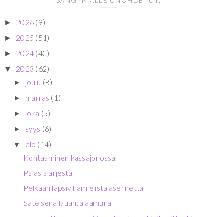
SÄNGYN ALLE UNOHDETUT:
2026
(9)
►
2025
(51)
►
2024
(40)
►
2023
(62)
▼
joulu
(8)
►
marras
(1)
►
loka
(5)
►
syys
(6)
►
elo
(14)
▼
Kohtaaminen kassajonossa
Palasia arjesta
Pelkään lapsivihamielistä asennetta
Sateisena lauantaiaamuna