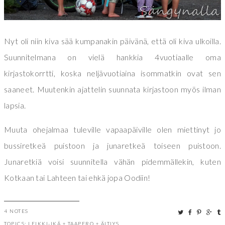
Nyt oli niin kiva sää kumpanakin päivänä, että oli kiva ulkoilla.
Suunnitelmana on vielä hankkia 4vuotiaalle oma
kirjastokorrtti, koska neljävuotiaina isommatkin ovat sen
saaneet. Muutenkin ajattelin suunnata kirjastoon myös ilman
lapsia.
Muuta ohejalmaa tuleville vapaapäiville olen miettinyt jo
bussiretkeä puistoon ja junaretkeä toiseen puistoon.
Junaretkiä voisi suunnitella vähän pidemmällekin, kuten
Kotkaan tai Lahteen tai ehkä jopa Oodiin!
4 NOTES
TOPICS:
LEIKKI-IKÄ
+
TAAPERO
+
ÄITIYS