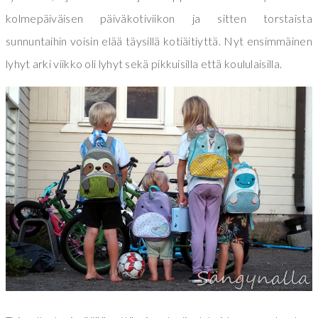
kolmepäiväisen päiväkotiviikon ja sitten torstaista
sunnuntaihin voisin elää täysillä kotiäitiyttä. Nyt ensimmäinen
lyhyt arki viikko oli lyhyt sekä pikkuisilla että koululaisilla.