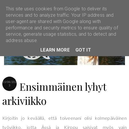
This site uses cookies from Google to deliver its
services and to analyze traffic. Your IP address and
user-agent are shared with Google along with
performance and security metrics to ensure quality of
service, generate usage statistics, and to detect and
address abuse.
LEARN MORE
GOT IT
Ensimmäinen lyhyt
13/08/202
3
arkiviikko
Kirjoitin jo keväällä, että toiveenani olisi kolmepäiväinen
työviikko, jotta Ässä ja Kirppu saisivat myös vain