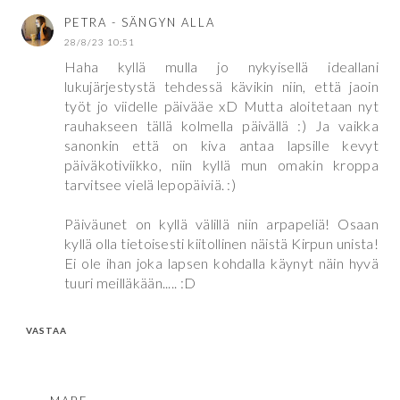
PETRA - SÄNGYN ALLA
28/8/23 10:51
Haha kyllä mulla jo nykyisellä ideallani
lukujärjestystä tehdessä kävikin niin, että jaoin
työt jo viidelle päivääe xD Mutta aloitetaan nyt
rauhakseen tällä kolmella päivällä :) Ja vaikka
sanonkin että on kiva antaa lapsille kevyt
päiväkotiviikko, niin kyllä mun omakin kroppa
tarvitsee vielä lepopäiviä. :)
Päiväunet on kyllä välillä niin arpapeliä! Osaan
kyllä olla tietoisesti kiitollinen näistä Kirpun unista!
Ei ole ihan joka lapsen kohdalla käynyt näin hyvä
tuuri meilläkään..... :D
VASTAA