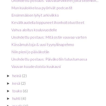
Unohdettu postaus: Vauvatarvikkeet joita sittenkin...
Mun kuulokkeissa pyörivät podcastit
Ensimmäinen lyhyt arkiviikko
Kevätkaudella loppuneet ihonhoitotuotteet
Vahva aloitus kouluvuodelle
Unohdettu postaus: Mitä ostin vauvaa varten
Kässämuistoja & uusi tyynyliinapehmo
Niin pieni jo päiväkotiin
Unohdettu postaus: Päiväkotiin tutustumassa
Vauvan kuudestoista kuukausi
heinä
(2)
►
kesä
(2)
►
touko
(6)
►
huhti
(4)
►
maalis
(6)