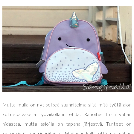
Mutta mulla on nyt selkeä suunnitelma siitä mitä työtä aion
kolmepäiväsellä työviikollani tehdä. Rahoitus tosin vähän
hidastaa, mutta asioilla on tapana järjestyä. Tunteet on
kuitenkin jälleen ristiriitaiset. Myönnän kyllä, että mua vähän