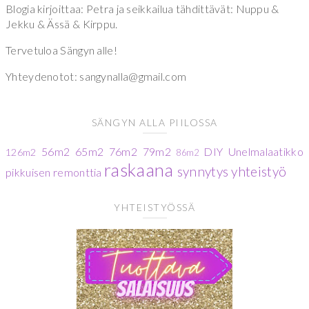
Blogia kirjoittaa: Petra ja seikkailua tähdittävät: Nuppu &
Jekku & Ässä & Kirppu.
Tervetuloa Sängyn alle!
Yhteydenotot: sangynalla@gmail.com
SÄNGYN ALLA PIILOSSA
56m2
65m2
76m2
79m2
DIY
Unelmalaatikko
126m2
86m2
raskaana
synnytys
yhteistyö
pikkuisen remonttia
YHTEISTYÖSSÄ