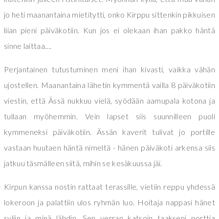
jo heti maanantaina mietitytti, onko Kirppu sittenkin pikkuisen
liian pieni päiväkotiin. Kun jos ei olekaan ihan pakko häntä
sinne laittaa....
Perjantainen tutustuminen meni ihan kivasti, vaikka vähän
ujostellen. Maanantaina lähetin kymmentä vailla 8 päiväkotiin
viestin, että Ässä nukkuu vielä, syödään aamupala kotona ja
tullaan myöhemmin. Vein lapset siis suunnilleen puoli
kymmeneksi päiväkotiin. Ässän kaverit tulivat jo portille
vastaan huutaen häntä nimeltä - hänen päiväkoti arkensa siis
jatkuu täsmälleen siitä, mihin se kesäkuussa jäi.
Kirpun kanssa nostin rattaat terassille, vietiin reppu yhdessä
lokeroon ja palattiin ulos ryhmän luo. Hoitaja nappasi hänet
syliin ja minä lähdin. Sen verran katsoin taakseni porttia