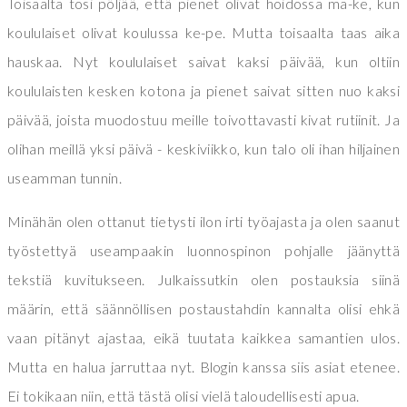
Toisaalta tosi pöljää, että pienet olivat hoidossa ma-ke, kun
koululaiset olivat koulussa ke-pe. Mutta toisaalta taas aika
hauskaa. Nyt koululaiset saivat kaksi päivää, kun oltiin
koululaisten kesken kotona ja pienet saivat sitten nuo kaksi
päivää, joista muodostuu meille toivottavasti kivat rutiinit. Ja
olihan meillä yksi päivä - keskiviikko, kun talo oli ihan hiljainen
useamman tunnin.
Minähän olen ottanut tietysti ilon irti työajasta ja olen saanut
työstettyä useampaakin luonnospinon pohjalle jäänyttä
tekstiä kuvitukseen. Julkaissutkin olen postauksia siinä
määrin, että säännöllisen postaustahdin kannalta olisi ehkä
vaan pitänyt ajastaa, eikä tuutata kaikkea samantien ulos.
Mutta en halua jarruttaa nyt. Blogin kanssa siis asiat etenee.
Ei tokikaan niin, että tästä olisi vielä taloudellisesti apua.