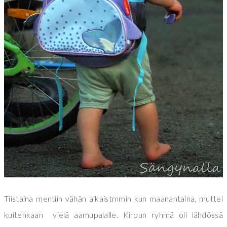
Tiistaina mentiin vähän aikaistmmin kun maanantaina, muttei
kuitenkaan vielä aamupalalle. Kirpun ryhmä oli lähdössä