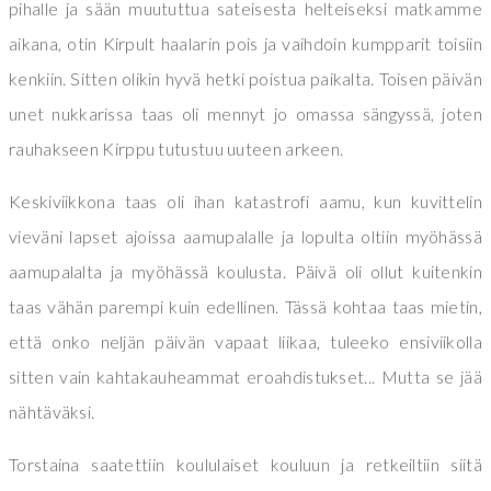
pihalle ja sään muututtua sateisesta helteiseksi matkamme
aikana, otin Kirpult haalarin pois ja vaihdoin kumpparit toisiin
kenkiin. Sitten olikin hyvä hetki poistua paikalta. Toisen päivän
unet nukkarissa taas oli mennyt jo omassa sängyssä, joten
rauhakseen Kirppu tutustuu uuteen arkeen.
Keskiviikkona taas oli ihan katastrofi aamu, kun kuvittelin
vieväni lapset ajoissa aamupalalle ja lopulta oltiin myöhässä
aamupalalta ja myöhässä koulusta. Päivä oli ollut kuitenkin
taas vähän parempi kuin edellinen. Tässä kohtaa taas mietin,
että onko neljän päivän vapaat liikaa, tuleeko ensiviikolla
sitten vain kahtakauheammat eroahdistukset... Mutta se jää
nähtäväksi.
Torstaina saatettiin koululaiset kouluun ja retkeiltiin siitä