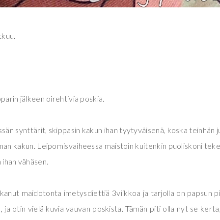
atkuu.
arin jälkeen oirehtivia poskia.
ssän synttärit, skippasin kakun ihan tyytyväisenä, koska teinhän ju
 kakun. Leipomisvaiheessa maistoin kuitenkin puoliskoni te
n ihan vähäsen.
tkanut maidotonta imetysdiettiä 3viikkoa ja tarjolla on papsun p
 ja otin vielä kuvia vauvan poskista. Tämän piti olla nyt se kerta