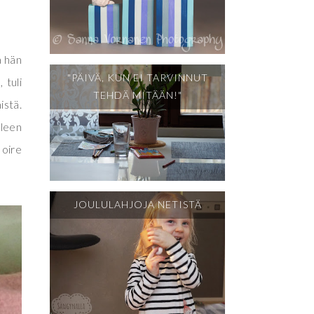
a hän
"PÄIVÄ, KUN EI TARVINNUT
 tuli
TEHDÄ MITÄÄN!"
istä.
lleen
 oire
JOULULAHJOJA NETISTÄ