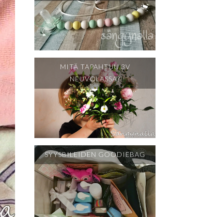
MITÄ TAPAHTUU 3V
NEUVOLASSA?
SYYSBILEIDEN GOODIEBAG