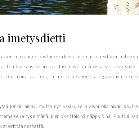
ja imetysdietti
toisen kuukauden postauksiin kuvia huomasin tosi hyvin miten v
äisten kuukausien aikana. Tässä nyt on kuvissa se pahin vaihe
rtoo, aloin taas epäillä meillä alkaneen allergiavauva-arki, 
ää jonkin aikaa, mutta nyt yksikuisella alkoi olla aivan kautta
tamaisena rykelmänä, kuin yksittäisinä näppylöinä. Puuttui vaa
sivat erittää nestettä.