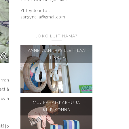
Yhteydenotot:
sangynalla@gmail.com
JOKO LUIT NÄMÄ?
ANNETAAN LAPSILLE TILAA
LIIKKUA
erran
ettiä
kuvia
MUURAHAISKARHU JA
KILPIKONNA
ti jo