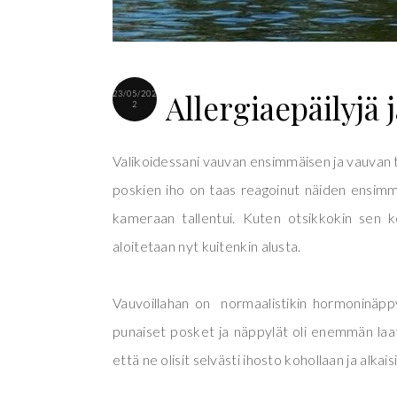
Allergiaepäilyjä 
23/05/202
2
Valikoidessani vauvan ensimmäisen ja vauvan 
poskien iho on taas reagoinut näiden ensimm
kameraan tallentui. Kuten otsikkokin sen ke
aloitetaan nyt kuitenkin alusta.
Vauvoillahan on normaalistikin hormoninäppyl
punaiset posket ja näppylät oli enemmän laat
että ne olisit selvästi ihosto kohollaan ja alkai