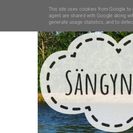
YHTEISTYÖT
This site uses cookies from Google to d
agent are shared with Google along wit
generate usage statistics, and to dete