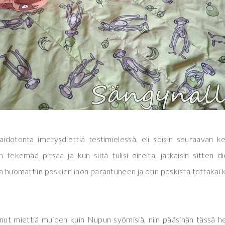
aidotonta imetysdiettiä testimielessä, eli söisin seuraavan k
tekemää pitsaa ja kun siitä tulisi oireita, jatkaisin sitten di
 huomattiin poskien ihon parantuneen ja otin poskista tottakai 
ut miettiä muiden kuin Nupun syömisiä, niin pääsihän tässä he