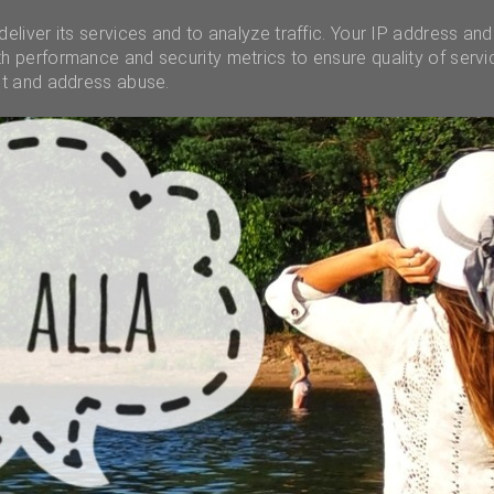
INSTAGRAM
INFO
UNELMALAATIKKO
MENES
eliver its services and to analyze traffic. Your IP address and
h performance and security metrics to ensure quality of servi
ct and address abuse.