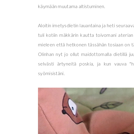
käymään muutama altistuminen.
Aloitin imetysdietin lauantaina ja heti seuraava
tuli kotiin mäkkärin kautta toivomani aterian 
mieleen että hetkonen tässähän tosiaan on t
Olinhan nyt jo ollut maidottomalla dietillä juu
selvästi ärtyneitä poskia, ja kun vauva "h
syömisistäni.