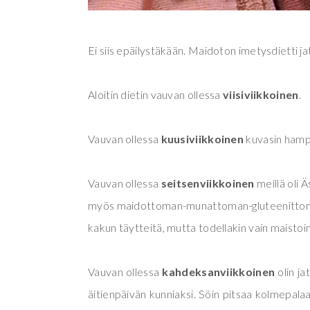
Ei siis epäilystäkään. Maidoton imetysdietti j
Aloitin dietin vauvan ollessa
viisiviikkoinen
.
Vauvan ollessa
kuusiviikkoinen
kuvasin hampp
Vauvan ollessa
seitsenviikkoinen
meillä oli Ä
myös maidottoman-munattoman-gluteenittoman
kakun täytteitä, mutta todellakin vain maistoi
Vauvan ollessa
kahdeksanviikkoinen
olin ja
äitienpäivän kunniaksi. Söin pitsaa kolmepalaa,