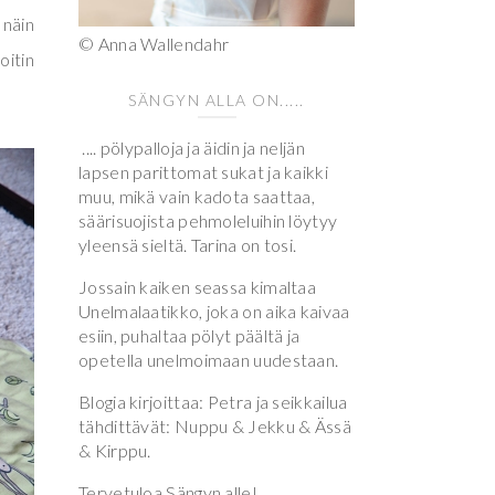
 näin
© Anna Wallendahr
oitin
SÄNGYN ALLA ON.....
.... pölypalloja ja äidin ja neljän
lapsen parittomat sukat ja kaikki
muu, mikä vain kadota saattaa,
säärisuojista pehmoleluihin löytyy
yleensä sieltä. Tarina on tosi.
Jossain kaiken seassa kimaltaa
Unelmalaatikko, joka on aika kaivaa
esiin, puhaltaa pölyt päältä ja
opetella unelmoimaan uudestaan.
Blogia kirjoittaa: Petra ja seikkailua
tähdittävät: Nuppu & Jekku & Ässä
& Kirppu.
Tervetuloa Sängyn alle!