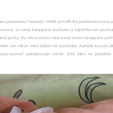
na perjantaina "mokasin". Meillä oli treffi-ilta puoliskoni kanssa j
kanssa. Ja vasta hampparia avattuani ja tuijotellessani juustoa,
ämä juusto. No otin poskista vielä kuvat ennen hampparin syöm
rikin sen viikon, mitä lääkäri oli suositellut. Aamulla kuvasin jä
uuto-oksensi" puklatessaan mietin, että oliko ne puklutkin