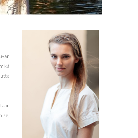
auvan
 mikä
mutta
ltaan
n se,