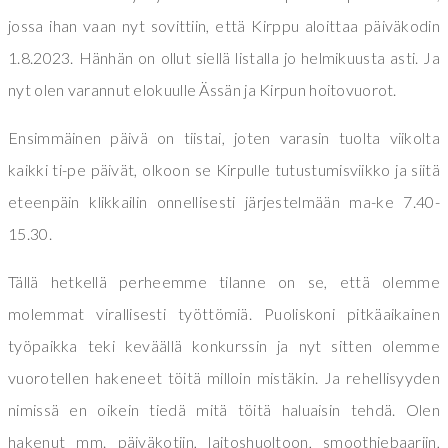
jossa ihan vaan nyt sovittiin, että Kirppu aloittaa päiväkodin
1.8.2023. Hänhän on ollut siellä listalla jo helmikuusta asti. Ja
nyt olen varannut elokuulle Ässän ja Kirpun hoitovuorot.
Ensimmäinen päivä on tiistai, joten varasin tuolta viikolta
kaikki ti-pe päivät, olkoon se Kirpulle tutustumisviikko ja siitä
eteenpäin klikkailin onnellisesti järjestelmään ma-ke 7.40-
15.30.
Tällä hetkellä perheemme tilanne on se, että olemme
molemmat virallisesti työttömiä. Puoliskoni pitkäaikainen
työpaikka teki keväällä konkurssin ja nyt sitten olemme
vuorotellen hakeneet töitä milloin mistäkin. Ja rehellisyyden
nimissä en oikein tiedä mitä töitä haluaisin tehdä. Olen
hakenut mm. päiväkotiin, laitoshuoltoon, smoothiebaariin,