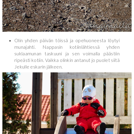
Olin yhden päivän töissä ja opehuoneesta löytyi
munajahti. Nappasin kotiinlähtiessä yhden
suklaamunan taskuuni ja sen voimalla päästiin
ripeästi kotiin. Vaikka olinkin antanut jo puolet siitä
Jekulle eskarin jälkeen.