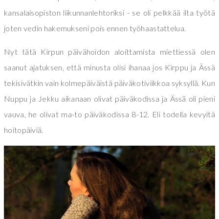
kansalaisopiston liikunnanlehtoriksi - se oli pelkkää ilta työtä
joten vedin hakemukseni pois ennen työhaastattelua.
Nyt tätä Kirpun päivähoidon aloittamista miettiessä olen
saanut ajatuksen, että minusta olisi ihanaa jos Kirppu ja Ässä
tekisivätkin vain kolmepäiväistä päiväkotiviikkoa syksyllä. Kun
Nuppu ja Jekku aikanaan olivat päiväkodissa ja Ässä oli pieni
vauva, he olivat ma-to päiväkodissa 8-12. Eli todella kevyitä
hoitopäiviä.