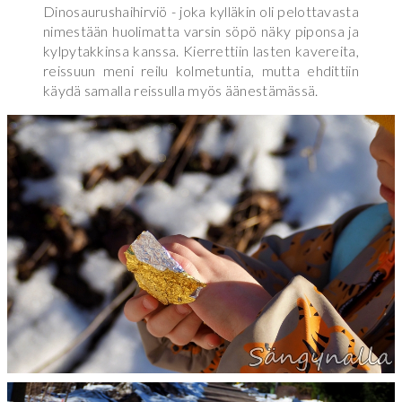
Dinosaurushaihirviö - joka kylläkin oli pelottavasta
nimestään huolimatta varsin söpö näky piponsa ja
kylpytakkinsa kanssa. Kierrettiin lasten kavereita,
reissuun meni reilu kolmetuntia, mutta ehdittiin
käydä samalla reissulla myös äänestämässä.