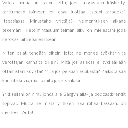
Vaikka minua on kannustettu, jopa suorastaan käsketty,
tarttumaan toimeen, en osaa luottaa itseeni tarpeeksi.
Itseasiassa Minustako yrittäjä?- valmennuksen aikana
tekemäni liiketoimintasuunnitelman alku on mielestäni jopa
nerokas. Silti epäilen itseäni.
Miten asiat tehdään oikein, jotta ne menee työkkärin ja
verottajan kannalta oikein? Mitä jos asiakas ei tykkääkään
ottamistani kuvista? Mitä jos pelkään asiakasta? Kaikista saa
kauniita kuvia, mutta mitä jos ei saakaan?
Yritkselläni on nimi, jonka alle Sängyn alla- ja podcastbrändit
sopivat. Mutta se mistä yritkseni saa rahaa kassaan, on
mysteeri. Auta!