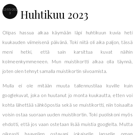
Huhtikuu 2023
12/05/202
3
Olipas hassua alkaa käymään läpi huhtikuun kuvia heti
kuukauden viimeisenä päivänä. Toki niitä oli aika paljon, tässä
meni hetki, että sain karsittua kuvat näihin
kolmeenkymmeneen. Mun muistikortti alkaa olla täynnä,
joten olen tehnyt samalla muistikortin siivoamista.
Mulla ei ole mitään muuta tallennustilaa kuville kuin
googlekuvat, joka on huutanut jo monta kuukautta, etten voi
kohta lähettää sähköpostia sekä se muistikortti, niin toisaalta
voisin ostaa suoraan uuden muistikortin. Toki puoliskoni myös
ehdotti, että jos vaan ostetaan lisää muistia googlelta. Mutta
oikeasti haaveilen ostavani jokaiselle lapselle oman