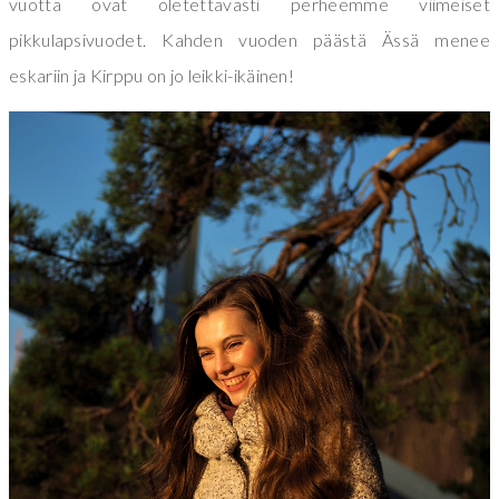
vuotta ovat oletettavasti perheemme viimeiset
pikkulapsivuodet. Kahden vuoden päästä Ässä menee
eskariin ja Kirppu on jo leikki-ikäinen!