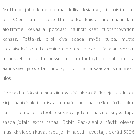
Mutta jos johonkin ei ole mahdollisuuksia nyt, niin toisiin taas
on! Olen saanut toteuttaa pitkäaikaista unelmaani kun
aloitimme keväällä podcast nauhoitukset tuotantoyhtiön
kanssa. Tottakai, olisi kiva saada myös tuloa, mutta
toistaiseksi sen tekeminen menee dieselin ja ajan verran
miinuksella omasta pussistani. Tuotantoyhtiö mahdollistaa
äänitykset ja odotan innolla, milloin tämä saadaan virallisesti
ulos!
Podcastin lisäksi minua kiinnostaisi lukea äänikirjoja, siis lukea
kirja äänikirjaksi. Toisaalta myös ne mallikeikat joita olen
saanut tehdä, on olleet tosi kivoja, joten siinäkin olisi yksi tapa
saada jotain extra rahaa. Robin Packalenilla näytti olevan
musiikkivideon kuvaukset, joihin haettiin avustajia peräti 500€