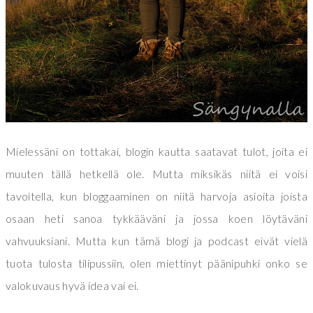
Mielessäni on tottakai, blogin kautta saatavat tulot, joita ei
muuten tällä hetkellä ole. Mutta miksikäs niitä ei voisi
tavoitella, kun bloggaaminen on niitä harvoja asioita joista
osaan heti sanoa tykkääväni ja jossa koen löytäväni
vahvuuksiani. Mutta kun tämä blogi ja podcast eivät vielä
tuota tulosta tilipussiin, olen miettinyt päänipuhki onko se
valokuvaus hyvä idea vai ei.