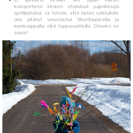
kokoperheen kesken etsimässä pajunkissoja
aprillipäivänä. Ja totesin, että lasten seikkailulle
olisi pitänyt varustautua tiikerihaalareilla ja
kumisaappailla eikä toppavaatteilla. Onneksi on
sauna!