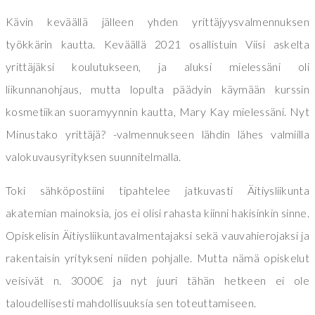
Kävin keväällä jälleen yhden yrittäjyysvalmennuksen
työkkärin kautta. Keväällä 2021 osallistuin Viisi askelta
yrittäjäksi koulutukseen, ja aluksi mielessäni oli
liikunnanohjaus, mutta lopulta päädyin käymään kurssin
kosmetiikan suoramyynnin kautta, Mary Kay mielessäni. Nyt
Minustako yrittäjä? -valmennukseen lähdin lähes valmiilla
valokuvausyrityksen suunnitelmalla.
Toki sähköpostiini tipahtelee jatkuvasti Äitiysliikunta
akatemian mainoksia, jos ei olisi rahasta kiinni hakisinkin sinne.
Opiskelisin Äitiysliikuntavalmentajaksi sekä vauvahierojaksi ja
rakentaisin yritykseni niiden pohjalle. Mutta nämä opiskelut
veisivät n. 3000€ ja nyt juuri tähän hetkeen ei ole
taloudellisesti mahdollisuuksia sen toteuttamiseen.