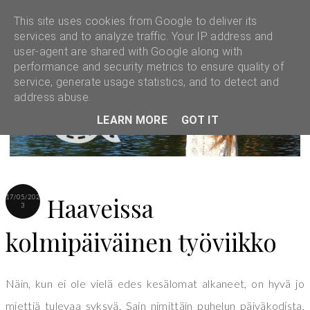
This site uses cookies from Google to deliver its
services and to analyze traffic. Your IP address and
user-agent are shared with Google along with
performance and security metrics to ensure quality of
service, generate usage statistics, and to detect and
address abuse.
LEARN MORE
GOT IT
Haaveissa
17/05/202
3
kolmipäiväinen työviikko
Näin, kun ei ole vielä edes kesälomat alkaneet, on hyvä jo
miettiä tulevaa syksyä. Sain nimittäin puhelun päiväkodista,