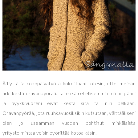
Äitiyttä ja kokopäivätyötä kokeiltuani totesin, ettei meidän
arki kestä oravanpyörää. Tai ehkä rehellisemmin minun pääni
ja pyykkivuoreni eivät kestä sitä tai niin pelkään.
Oravanpyörää, jota ruuhkavuosiksikin kutsutaan, välttääkseni
olen jo useamman vuoden pohtinut minkälaista
yritystoimintaa voisin pyörittää kotoa käsin.