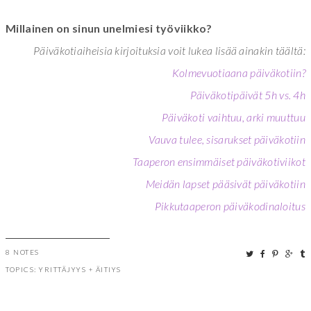
Millainen on sinun unelmiesi työviikko?
Päiväkotiaiheisia kirjoituksia voit lukea lisää ainakin täältä:
Kolmevuotiaana päiväkotiin?
Päiväkotipäivät 5h vs. 4h
Päiväkoti vaihtuu, arki muuttuu
Vauva tulee, sisarukset päiväkotiin
Taaperon ensimmäiset päiväkotiviikot
Meidän lapset pääsivät päiväkotiin
Pikkutaaperon päiväkodinaloitus
8 NOTES
TOPICS:
YRITTÄJYYS
+
ÄITIYS