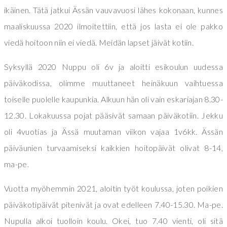
ikäinen. Tätä jatkui Ässän vauvavuosi lähes kokonaan, kunnes
maaliskuussa 2020 ilmoitettiin, että jos lasta ei ole pakko
viedä hoitoon niin ei viedä. Meidän lapset jäivät kotiin.
Syksyllä 2020 Nuppu oli 6v ja aloitti esikoulun uudessa
päiväkodissa, olimme muuttaneet heinäkuun vaihtuessa
toiselle puolelle kaupunkia. Alkuun hän oli vain eskariajan 8.30-
12.30. Lokakuussa pojat pääsivät samaan päiväkotiin. Jekku
oli 4vuotias ja Ässä muutaman viikon vajaa 1v6kk. Ässän
päiväunien turvaamiseksi kaikkien hoitopäivät olivat 8-14,
ma-pe.
Vuotta myöhemmin 2021, aloitin työt koulussa, joten poikien
päiväkotipäivät pitenivät ja ovat edelleen 7.40-15.30. Ma-pe.
Nupulla alkoi tuolloin koulu. Okei, tuo 7.40 vienti, oli sitä