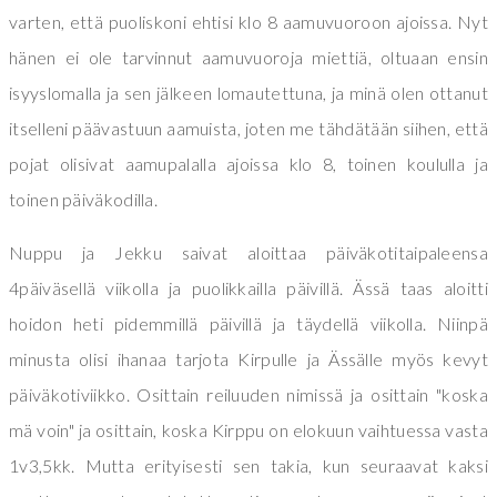
varten, että puoliskoni ehtisi klo 8 aamuvuoroon ajoissa. Nyt
hänen ei ole tarvinnut aamuvuoroja miettiä, oltuaan ensin
isyyslomalla ja sen jälkeen lomautettuna, ja minä olen ottanut
itselleni päävastuun aamuista, joten me tähdätään siihen, että
pojat olisivat aamupalalla ajoissa klo 8, toinen koululla ja
toinen päiväkodilla.
Nuppu ja Jekku saivat aloittaa päiväkotitaipaleensa
4päiväsellä viikolla ja puolikkailla päivillä. Ässä taas aloitti
hoidon heti pidemmillä päivillä ja täydellä viikolla. Niinpä
minusta olisi ihanaa tarjota Kirpulle ja Ässälle myös kevyt
päiväkotiviikko. Osittain reiluuden nimissä ja osittain "koska
mä voin" ja osittain, koska Kirppu on elokuun vaihtuessa vasta
1v3,5kk. Mutta erityisesti sen takia, kun seuraavat kaksi