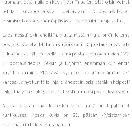
huomaan, että mulla on kuvia nyt niin paljon, että olisin voinut
tehdä kuvapostauksia pelkästään virposmisvitsojen
etsimisretkestä, virpomispäivästä, trampoliinin avajaisista....
Lapsimessuillekin ehdittiin, mutta niistä minulla onkin jo oma
postaus työnalla. Mulla on yhtäaikaa n. 10 postausta työnalla
ja luonnoksia tällä hetkellä - tämä postaus mukaan lukien 122.
Eli postausideoita keksin ja kirjoitan enemmän kuin ehdin
kuvittaa valmiita. Yllättävää kyllä olen oppinut elämään sen
kanssa. Ja nyt kun tälle linjalle lähdettiin, saisi tästäkin helposti
leikattua yhden blogiaiheisen tekstin omaksi postauksekseen.
Mutta palataan nyt kuitenkin siihen mitä on tapahtunut
huhtikuussa. Koska kuvia on 30, päätän kirjoittamisen
listaamalla mitä kuvissa tapahtuu.