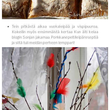
Tein pitkästä aikaa vuokaleipää ja vispipuuroa.
Kokeilin myös ensimmäistä kertaa Kun äiti kelaa
blogin Sonjan jakamaa Porkkanepeltileipäreseptiä
ja siitä tuli meidän perheen lemppari!