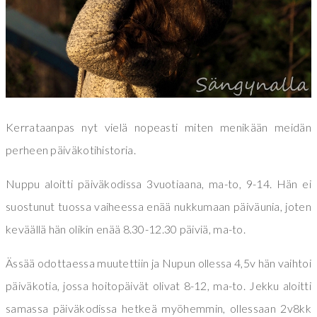
Kerrataanpas nyt vielä nopeasti miten menikään meidän
perheen päiväkotihistoria.
Nuppu aloitti päiväkodissa 3vuotiaana, ma-to, 9-14. Hän ei
suostunut tuossa vaiheessa enää nukkumaan päiväunia, joten
keväällä hän olikin enää 8.30-12.30 päiviä, ma-to.
Ässää odottaessa muutettiin ja Nupun ollessa 4,5v hän vaihtoi
päiväkotia, jossa hoitopäivät olivat 8-12, ma-to. Jekku aloitti
samassa päiväkodissa hetkeä myöhemmin, ollessaan 2v8kk