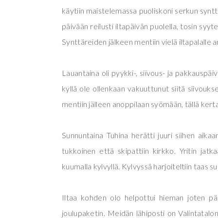
käytiin maistelemassa puoliskoni serkun synttäri
päivään reilusti iltapäivän puolella, tosin syyt
Synttäreiden jälkeen mentiin vielä iltapalalle 
Lauantaina oli pyykki-, siivous- ja pakkauspä
kyllä ole ollenkaan vakuuttunut siitä siivouk
mentiin jälleen anoppilaan syömään, tällä kerta
Sunnuntaina Tuhina herätti juuri siihen aikaa
tukkoinen että skipattiin kirkko. Yritin ja
kuumalla kylvyllä. Kylvyssä harjoiteltiin taas
Iltaa kohden olo helpottui hieman joten pä
joulupaketin. Meidän lähiposti on Valintatalo