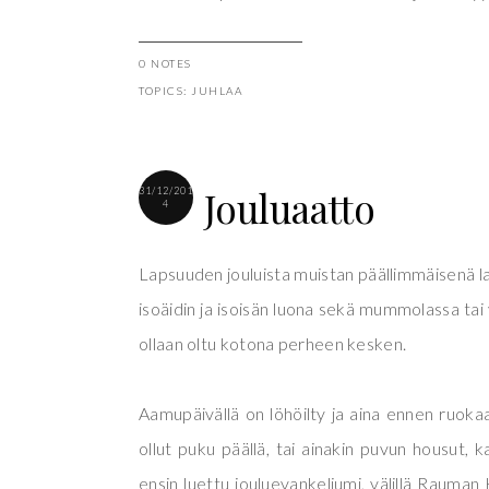
0 NOTES
TOPICS:
JUHLAA
Jouluaatto
31/12/201
4
Lapsuuden jouluista muistan päällimmäisenä la
isoäidin ja isoisän luona sekä mummolassa tai
ollaan oltu kotona perheen kesken.
Aamupäivällä on löhöilty ja aina ennen ruokaa
ollut puku päällä, tai ainakin puvun housut, k
ensin luettu jouluevankeliumi, välillä Rauman K