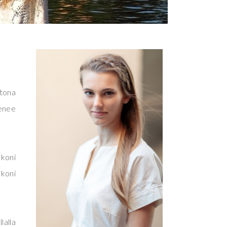
ttona
menee
skoni
skoni
lalla