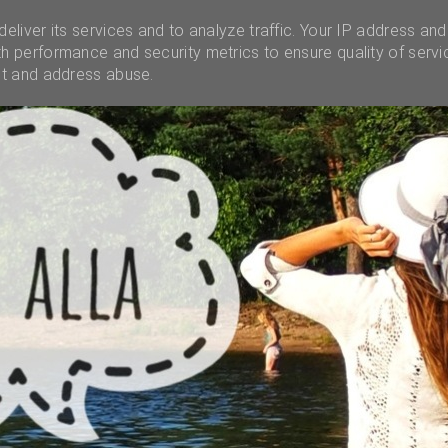
INSTAGRAM
INFO
UNELMALAATIKKO
MENES
eliver its services and to analyze traffic. Your IP address and
h performance and security metrics to ensure quality of servi
ct and address abuse.