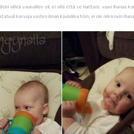
n viileä vaunuillen oli, ei sillä että se haittaisi, vaan ihanaa ku
tatuuli kasvoja vasten ilman kaulaliina höm, ei ole niin kovin ihana