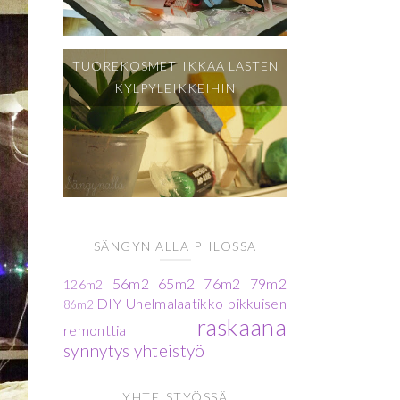
TUOREKOSMETIIKKAA LASTEN
KYLPYLEIKKEIHIN
SÄNGYN ALLA PIILOSSA
56m2
65m2
76m2
79m2
126m2
DIY
Unelmalaatikko
pikkuisen
86m2
raskaana
remonttia
synnytys
yhteistyö
YHTEISTYÖSSÄ