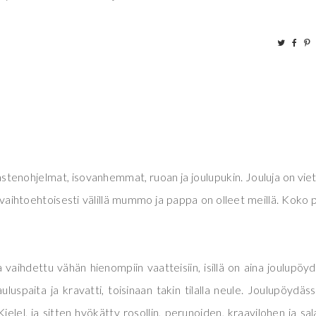
stenohjelmat, isovanhemmat, ruoan ja joulupukin. Jouluja on vie
 vaihtoehtoisesti välillä mummo ja pappa on olleet meillä. Koko 
 vaihdettu vähän hienompiin vaatteisiin, isillä on aina joulupöy
auluspaita ja kravatti, toisinaan takin tilalla neule. Joulupöydäs
ielel, ja sitten hyökätty rosollin, perunoiden, kraavilohen ja sal