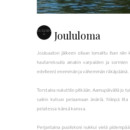
Joululoma
31/12/201
4
Jouluaaton jälkeen ollaan lomailtu ihan niin
hautareissulla ainakin varpaiden ja sormien 
edelleen) enemmän ja vähemmän räkäpäänä.
Torstaina nukuttiin pitkään. Aamupäivällä jo tu
saikin kutsun pelaamaan änäriä. Niinpä ilta 
pelatessa isänsä kanssa.
Perjantaina puoliskoni nukkui vielä pidempään j