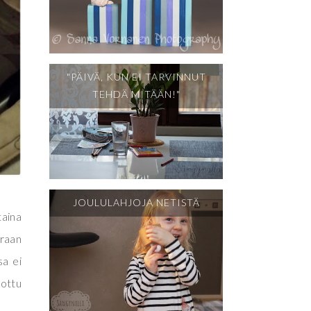
"PÄIVÄ, KUN EI TARVINNUT
TEHDÄ MITÄÄN!"
JOULULAHJOJA NETISTÄ
taina
oraan
sa ei
pottu