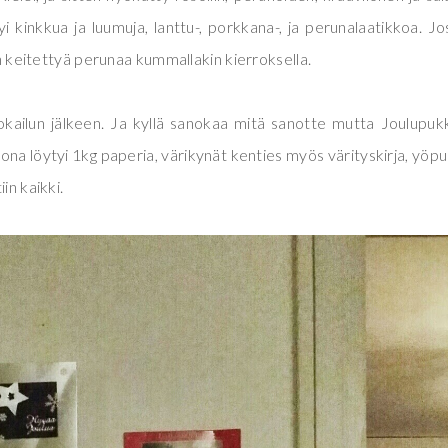
tyi kinkkua ja luumuja, lanttu-, porkkana-, ja perunalaatikkoa. Jo
han keitettyä perunaa kummallakin kierroksella.
uokailun jälkeen. Ja kyllä sanokaa mitä sanotte mutta Joulupuk
a löytyi 1kg paperia, värikynät kenties myös värityskirja, yöpu
in kaikki.