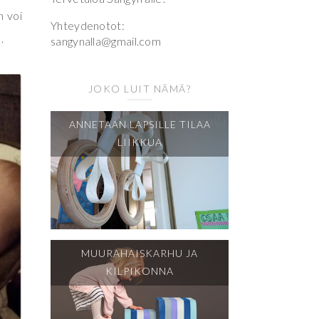
n voi
Yhteydenotot:
.
sangynalla@gmail.com
JOKO LUIT NÄMÄ?
ANNETAAN LAPSILLE TILAA
LIIKKUA
MUURAHAISKARHU JA
KILPIKONNA