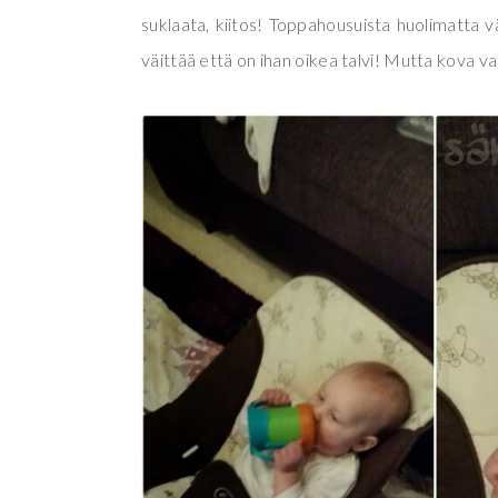
suklaata, kiitos! Toppahousuista huolimatta vähä
väittää että on ihan oikea talvi! Mutta kova vas