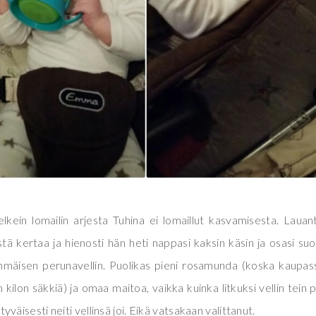
elkein lomailin arjesta Tuhina ei lomaillut kasvamisesta. Lauan
tä kertaa ja hienosti hän heti nappasi kaksin käsin ja osasi su
simmäisen perunavellin. Puolikas pieni rosamunda (koska kaupas
ilon säkkiä) ja omaa maitoa, vaikka kuinka litkuksi vellin tein 
ytyväisesti neiti vellinsä joi. Eikä vatsakaan valittanut.