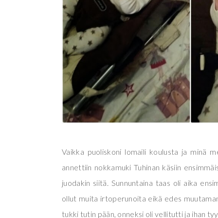
Vaikka puoliskoni lomaili koulusta ja minä m
annettiin nokkamuki Tuhinan käsiin ensimmäis
juodakin siitä. Sunnuntaina taas oli aika en
ollut muita irtoperunoita eikä edes muutaman k
tukki tutin pään, onneksi oli vellitutti ja ihan ty