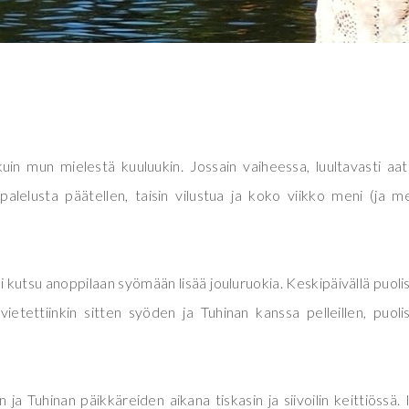
 kuin mun mielestä kuuluukin. Jossain vaiheessa, luultavasti aa
palelusta päätellen, taisin vilustua ja koko viikko meni (ja 
li kutsu anoppilaan syömään lisää jouluruokia. Keskipäivällä puoli
vietettiinkin sitten syöden ja Tuhinan kanssa pelleillen, puoli
a Tuhinan päikkäreiden aikana tiskasin ja siivoilin keittiössä. Il