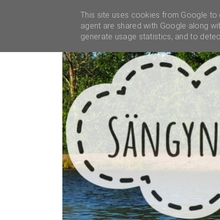
YHTEISTYÖT
This site uses cookies from Google to d
agent are shared with Google along wit
generate usage statistics, and to dete