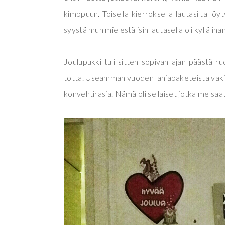
kimppuun. Toisella kierroksella lautasilta löy
syystä mun mielestä isin lautasella oli kyllä i
Joulupukki tuli sitten sopivan ajan päästä r
totta. Useamman vuoden lahjapaketeista vakion
konvehtirasia. Nämä oli sellaiset jotka me saati