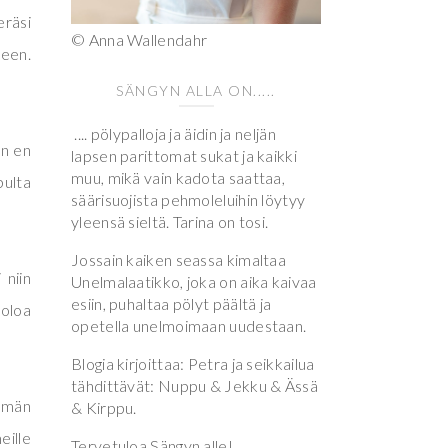
eräsi
© Anna Wallendahr
keen.
SÄNGYN ALLA ON.....
.... pölypalloja ja äidin ja neljän
in en
lapsen parittomat sukat ja kaikki
muu, mikä vain kadota saattaa,
pulta
säärisuojista pehmoleluihin löytyy
yleensä sieltä. Tarina on tosi.
Jossain kaiken seassa kimaltaa
 niin
Unelmalaatikko, joka on aika kaivaa
esiin, puhaltaa pölyt päältä ja
äoloa
opetella unelmoimaan uudestaan.
Blogia kirjoittaa: Petra ja seikkailua
tähdittävät: Nuppu & Jekku & Ässä
tämän
& Kirppu.
eille
Tervetuloa Sängyn alle!