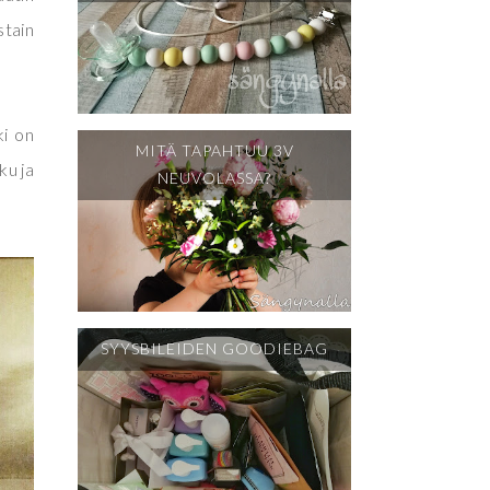
stain
ki on
MITÄ TAPAHTUU 3V
ku ja
NEUVOLASSA?
SYYSBILEIDEN GOODIEBAG