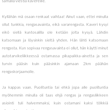
samalla viestiä kavereille.
Kyllähän mä osaan renkaat vaihtaa! Ainut vaan, ettei minulla
ollut tunkkia, rengasavainta, eikä vararengasta. Kaveri kysyi
eikö siellä kuntosalilla ole ketään jolta kysyä. Lähdin
katsomaan ja löysinkin sieltä yhden. Hän lähti katsomaan
rengasta. Kun sopivaa rengasavainta ei ollut, hän käytti minut
autotarvikeliikkeessä ostamassa pikapaikka-ainetta ja sen
turvin pääsin kuin pääsinkin ajamaan 2km päähän
rengaskorjaamolle.
Ja kappas vaan. Puolituntia tai ehkä jopa alle puolituntia
myöhemmin minulla oli taas ehjä rengas ja rengasliikkeen
asiointi tuli halvemmaksi, kuin ostamani kaksi tölkkiä