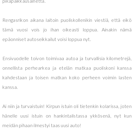
pikapaikkausainetta.
Rengasrikon aikana laitoin puoliskollenikin viestiä, että eikö
tämä vuosi vois jo ihan oikeasti loppua. Ainakin nämä
epäonniset autoseikkailut voisi loppua nyt.
Ensivuodelle toivon toimivaa autoa ja turvallisia kilometrejä,
onnellista perhearkea ja etelän matkaa puoliskoni kanssa
kahdestaan ja toisen matkan koko perheen voimin lasten
kanssa.
Ai niin ja turvaistuin! Kirpun istuin oli tietenkin kolarissa, joten
hänelle uusi istuin on hankintalistassa ykkösenä, nyt kun
meidän pihaan ilmestyi taas uusi auto!