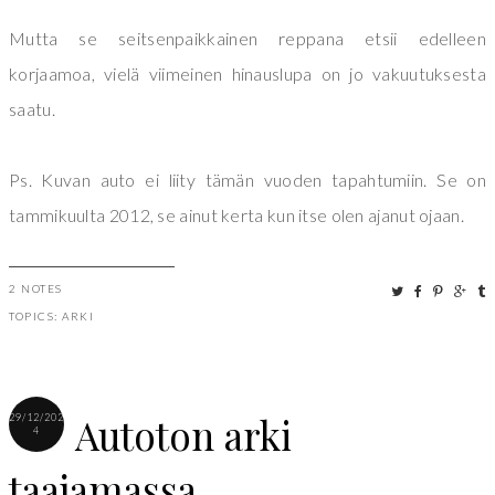
Mutta se seitsenpaikkainen reppana etsii edelleen
korjaamoa, vielä viimeinen hinauslupa on jo vakuutuksesta
saatu.
Ps. Kuvan auto ei liity tämän vuoden tapahtumiin. Se on
tammikuulta 2012, se ainut kerta kun itse olen ajanut ojaan.
2 NOTES
TOPICS:
ARKI
Autoton arki
29/12/202
4
taajamassa