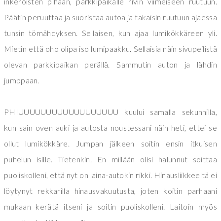
inkeroisten pihaan, parkkipaikalle rivin viimeiseen ruutuun.
Päätin peruuttaa ja suoristaa autoa ja takaisin ruutuun ajaessa
tunsin tömähdyksen. Sellaisen, kun ajaa lumikökkäreen yli.
Mietin että oho olipa iso lumipaakku. Sellaisia näin sivupeilistä
olevan parkkipaikan perällä. Sammutin auton ja lähdin
jumppaan.
PHIUUUUUUUUUUUUUUUUUU kuului samalla sekunnilla,
kun sain oven auki ja autosta noustessani näin heti, ettei se
ollut lumikökkäre. Jumpan jälkeen soitin ensin itkuisen
puhelun isille. Tietenkin. En millään olisi halunnut soittaa
puoliskolleni, että nyt on laina-autokin rikki. Hinausliikkeeltä ei
löytynyt rekkarilla hinausvakuutusta, joten koitin parhaani
mukaan kerätä itseni ja soitin puoliskolleni. Laitoin myös