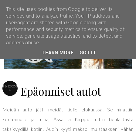
This site uses cookies from Google to deliver its
services and to analyze traffic. Your IP address and
user-agent are shared with Google along with
performance and security metrics to ensure quality of
service, generate usage statistics, and to detect and
address abuse.
LEARN MORE
GOT IT
Epäonniset autot
31/12/202
4
Meidän auto jätti meidät tielle elokuussa. Se hinattiin
korjaamolle ja minä, Ässä ja Kirppu tultiin tienlaidasta
taksikyydillä kotiin. Audin kyyti maksoi muistaakseni vähän