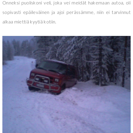
Onneksi puoliskoni veli, joka vei meidät hakemaan autoa, oli
sopivasti epäileväinen ja ajoi perässämme, niin ei tarvinnut
alkaa miettiä kyytiä kotiin.