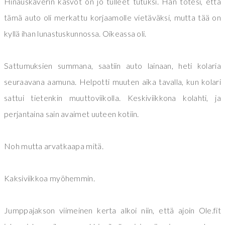
Hinauskaverin kasvot on jo tulleet tutuksi. Hän totesi, että
tämä auto oli merkattu korjaamolle vietäväksi, mutta tää on
kyllä ihan lunastuskunnossa. Oikeassa oli.
Sattumuksien summana, saatiin auto lainaan, heti kolaria
seuraavana aamuna. Helpotti muuten aika tavalla, kun kolari
sattui tietenkin muuttoviikolla. Keskiviikkona kolahti, ja
perjantaina sain avaimet uuteen kotiin.
Noh mutta arvatkaapa mitä.
Kaksiviikkoa myöhemmin.
Jumppajakson viimeinen kerta alkoi niin, että ajoin Ole.fit