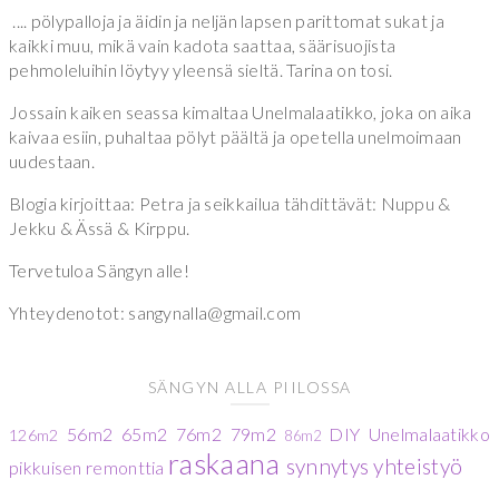
.... pölypalloja ja äidin ja neljän lapsen parittomat sukat ja
kaikki muu, mikä vain kadota saattaa, säärisuojista
pehmoleluihin löytyy yleensä sieltä. Tarina on tosi.
Jossain kaiken seassa kimaltaa Unelmalaatikko, joka on aika
kaivaa esiin, puhaltaa pölyt päältä ja opetella unelmoimaan
uudestaan.
Blogia kirjoittaa: Petra ja seikkailua tähdittävät: Nuppu &
Jekku & Ässä & Kirppu.
Tervetuloa Sängyn alle!
Yhteydenotot: sangynalla@gmail.com
SÄNGYN ALLA PIILOSSA
56m2
65m2
76m2
79m2
DIY
Unelmalaatikko
126m2
86m2
raskaana
synnytys
yhteistyö
pikkuisen remonttia