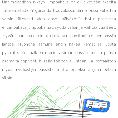
Unelmalaatikon syksyn jumppakausi on ollut kevään jaksolta
tutussa Studio Yogananda Kouvolassa. Sinne bussi kuljettaa
varsin kätevästi. Vien lapset päiväkotiin, kotiin palatessa
ehdin pakata jumppakamat, syödä vähän ja vaihtaa vaatteet.
Hyvänä aamuna ehdin olla kotona n. puolituntia ennen bussiin
lähtöä. Huonona aamuna ehdin hakea kamat ja juosta
pysäkille. Kertaalleen menin väärään bussiin, mutta pääsin
asemalta sopivasti bussilla toiseen suuntaan. Ja kertaalleen
myös myöhästyin bussista, mutta onneksi lähijuna pelasti
silloin!