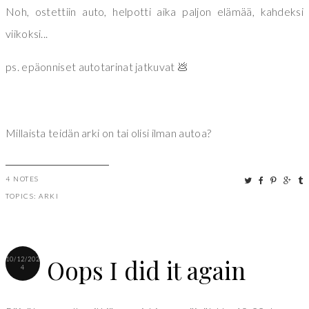
Noh, ostettiin auto, helpotti aika paljon elämää, kahdeksi
viikoksi...
ps. epäonniset autotarinat jatkuvat 💩
Millaista teidän arki on tai olisi ilman autoa?
4 NOTES
TOPICS:
ARKI
Oops I did it again
10/12/202
4