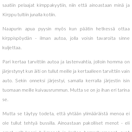
saatiin pelaajat kimppakyytiin, niin että ainoastaan minä ja
Kirppu tultiin junalla kotiin.
Naapurin apua pyysin myös kun päätin hetkessä ottaa
kirppispöydän - ilman autoa, jolla voisin tavaroita sinne
kuljettaa.
Pari kertaa tarvittiin autoa ja lastenvahtia, jolloin homma on
järjestynyt kun äiti on tullut meille ja kertaalleen tarvittiin vain
auto. Sekin onneksi järjestyi, samalla kerralla järjestin isin
tuomaan meille kuivausrummun. Mutta se on jo ihan eri tarina
se.
Mutta se täytyy todeta, että yhtään ylimääräistä menoa ei
ole tullut tehtyä bussilla. Ainoastaan pakolliset menot - eli