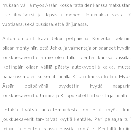
mukaan, välillä myös Ässän, koska rattaiden kanssa matkustan
itse ilmaiseksi ja lapsista menee lippumaksu vasta 7
vuotiaana, sekä bussissa, että lähijunassa.
Autoa on ollut ikävä Jekun pelipäivinä. Kouvolan peleihin
ollaan menty niin, että Jekku ja valmentaja on saaneet kyydin
joukkuekaverilta ja mie olen tullut pienten kanssa bussilla.
Kotiinpäin ollaan välillä päästy autokyydeillä kaikki, mutta
pääasiassa olen kulkenut junalla Kirpun kanssa kotiin. Myös
Ässän pelipäivänä pyydettiin kyytiä naapurin
joukkuekaverilta. Ja minä ja Kirppu kuljettiin bussilla ja junalla.
Jotakin hyötyä autottomuudesta on ollut myös, kun
joukkuekaverit tarvitsivat kyytiä kentälle. Pari pelaajaa tuli
minun ja pienten kanssa bussilla kentälle. Kentältä kotiin