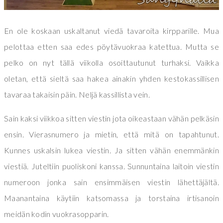
En ole koskaan uskaltanut viedä tavaroita kirpparille. Mua
pelottaa etten saa edes pöytävuokraa katettua. Mutta se
pelko on nyt tällä viikolla osoittautunut turhaksi. Vaikka
oletan, että sieltä saa hakea ainakin yhden kestokassillisen
tavaraa takaisin päin. Neljä kassillista vein.
Sain kaksi viikkoa sitten viestin jota oikeastaan vähän pelkäsin
ensin. Vierasnumero ja mietin, että mitä on tapahtunut.
Kunnes uskalsin lukea viestin. Ja sitten vähän enemmänkin
viestiä. Juteltiin puoliskoni kanssa. Sunnuntaina laitoin viestin
numeroon jonka sain ensimmäisen viestin lähettäjältä.
Maanantaina käytiin katsomassa ja torstaina irtisanoin
meidän kodin vuokrasopparin.