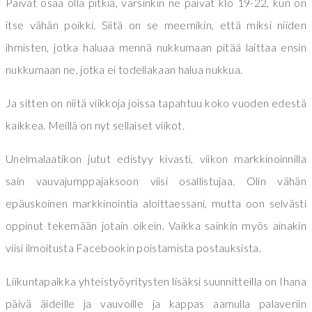
Päivät osaa olla pitkiä, varsinkin ne päivät klo 19-22, kun on
itse vähän poikki. Siitä on se meemikin, että miksi niiden
ihmisten, jotka haluaa mennä nukkumaan pitää laittaa ensin
nukkumaan ne, jotka ei todellakaan halua nukkua.
Ja sitten on niitä viikkoja joissa tapahtuu koko vuoden edestä
kaikkea. Meillä on nyt sellaiset viikot.
Unelmalaatikon jutut edistyy kivasti, viikon markkinoinnilla
sain vauvajumppajaksoon viisi osallistujaa. Olin vähän
epäuskoinen markkinointia aloittaessani, mutta oon selvästi
oppinut tekemään jotain oikein. Vaikka sainkin myös ainakin
viisi ilmoitusta Facebookin poistamista postauksista.
Liikuntapaikka yhteistyöyritysten lisäksi suunnitteilla on Ihana
päivä äideille ja vauvoille ja kappas aamulla palaveriin