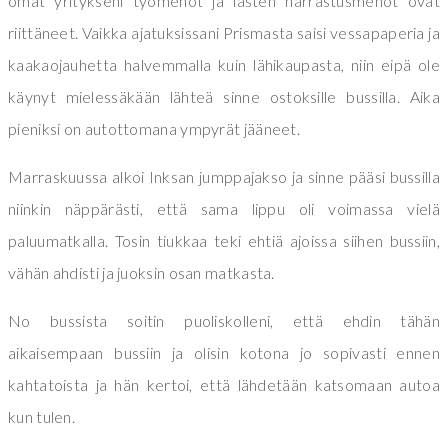
omat yritykseni työmenot ja lasten harrastusmenot ovat
riittäneet. Vaikka ajatuksissani Prismasta saisi vessapaperia ja
kaakaojauhetta halvemmalla kuin lähikaupasta, niin eipä ole
käynyt mielessäkään lähteä sinne ostoksille bussilla. Aika
pieniksi on autottomana ympyrät jääneet.
Marraskuussa alkoi Inksan jumppajakso ja sinne pääsi bussilla
niinkin näppärästi, että sama lippu oli voimassa vielä
paluumatkalla. Tosin tiukkaa teki ehtiä ajoissa siihen bussiin,
vähän ahdisti ja juoksin osan matkasta.
No bussista soitin puoliskolleni, että ehdin tähän
aikaisempaan bussiin ja olisin kotona jo sopivasti ennen
kahtatoista ja hän kertoi, että lähdetään katsomaan autoa
kun tulen.