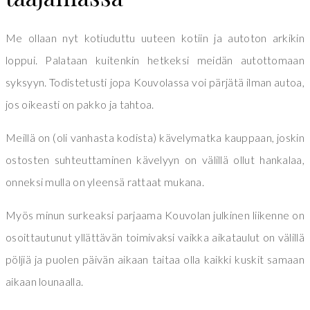
Me ollaan nyt kotiuduttu uuteen kotiin ja autoton arkikin
loppui. Palataan kuitenkin hetkeksi meidän autottomaan
syksyyn. Todistetusti jopa Kouvolassa voi pärjätä ilman autoa,
jos oikeasti on pakko ja tahtoa.
Meillä on (oli vanhasta kodista) kävelymatka kauppaan, joskin
ostosten suhteuttaminen kävelyyn on välillä ollut hankalaa,
onneksi mulla on yleensä rattaat mukana.
Myös minun surkeaksi parjaama Kouvolan julkinen liikenne on
osoittautunut yllättävän toimivaksi vaikka aikataulut on välillä
pöljiä ja puolen päivän aikaan taitaa olla kaikki kuskit samaan
aikaan lounaalla.