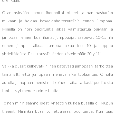
ollenkaan.
Otan nykyään aamun ihonhoitotuotteet ja hammasharjan
mukaan ja hoidan kasvojenhoitoruutiinin ennen jumppaa.
Minulla on noin puolituntia aikaa valmistautua päivään ja
jumppaan ennen kuin ihanat jumppaajat saapuvat 10-15min
ennen jumpan alkua. Jumppa alkaa klo 10 ja loppuu
yhdeltätoista. Paluu bussiin lähden kävelemään 20 yli 11.
Vaikka bussit kulkevatkin ihan kätevästi jumppaan, tarkoittaa
tämä silti, että jumppaan menevä aika tuplaantuu. Omalla
autolla jumppaan menisi matkoineen aika tarkasti puolitoista
tuntia. Nyt menee kolme tuntia.
Toinen mihin säännöllisesti yritettiin kulkea bussilla oli Nupun
treenit. Niihinkin bussi toi etuajassa, puolituntia. Kun taas