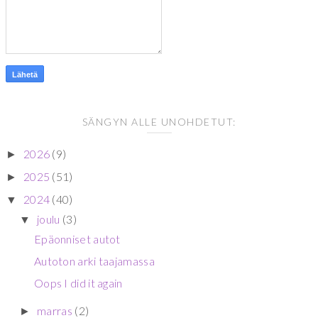
SÄNGYN ALLE UNOHDETUT:
2026
(9)
►
2025
(51)
►
2024
(40)
▼
joulu
(3)
▼
Epäonniset autot
Autoton arki taajamassa
Oops I did it again
marras
(2)
►