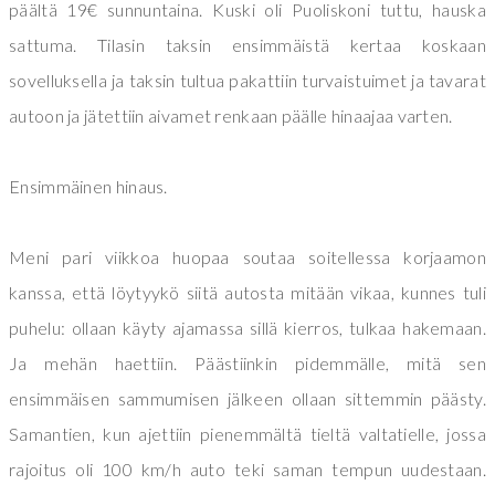
päältä 19€ sunnuntaina. Kuski oli Puoliskoni tuttu, hauska
sattuma. Tilasin taksin ensimmäistä kertaa koskaan
sovelluksella ja taksin tultua pakattiin turvaistuimet ja tavarat
autoon ja jätettiin aivamet renkaan päälle hinaajaa varten.
Ensimmäinen hinaus.
Meni pari viikkoa huopaa soutaa soitellessa korjaamon
kanssa, että löytyykö siitä autosta mitään vikaa, kunnes tuli
puhelu: ollaan käyty ajamassa sillä kierros, tulkaa hakemaan.
Ja mehän haettiin. Päästiinkin pidemmälle, mitä sen
ensimmäisen sammumisen jälkeen ollaan sittemmin päästy.
Samantien, kun ajettiin pienemmältä tieltä valtatielle, jossa
rajoitus oli 100 km/h auto teki saman tempun uudestaan.