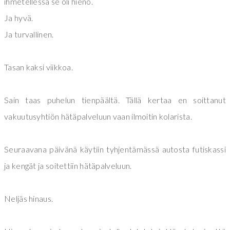
ihmetellessä se oli hieno.
Ja hyvä.
Ja turvallinen.
Tasan kaksi viikkoa.
Sain taas puhelun tienpäältä. Tällä kertaa en soittanut
vakuutusyhtiön hätäpalveluun vaan ilmoitin kolarista.
Seuraavana päivänä käytiin tyhjentämässä autosta futiskassi
ja kengät ja soitettiin hätäpalveluun.
Neljäs hinaus.