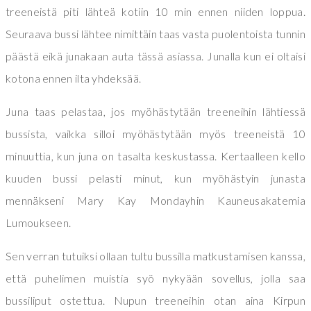
treeneistä piti lähteä kotiin 10 min ennen niiden loppua.
Seuraava bussi lähtee nimittäin taas vasta puolentoista tunnin
päästä eikä junakaan auta tässä asiassa. Junalla kun ei oltaisi
kotona ennen ilta yhdeksää.
Juna taas pelastaa, jos myöhästytään treeneihin lähtiessä
bussista, vaikka silloi myöhästytään myös treeneistä 10
minuuttia, kun juna on tasalta keskustassa. Kertaalleen kello
kuuden bussi pelasti minut, kun myöhästyin junasta
mennäkseni Mary Kay Mondayhin Kauneusakatemia
Lumoukseen.
Sen verran tutuiksi ollaan tultu bussilla matkustamisen kanssa,
että puhelimen muistia syö nykyään sovellus, jolla saa
bussiliput ostettua. Nupun treeneihin otan aina Kirpun