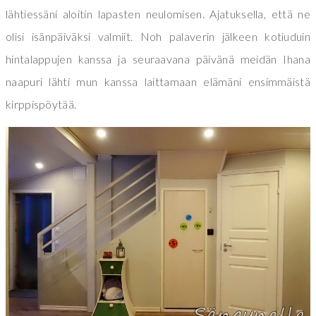
lähtiessäni aloitin lapasten neulomisen. Ajatuksella, että ne
olisi isänpäiväksi valmiit. Noh palaverin jälkeen kotiuduin
hintalappujen kanssa ja seuraavana päivänä meidän Ihana
naapuri lähti mun kanssa laittamaan elämäni ensimmäistä
kirppispöytää.