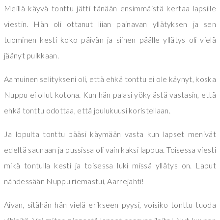
Meillä käyvä tonttu jätti tänään ensimmäistä kertaa lapsille
viestin. Hän oli ottanut liian painavan yllätyksen ja sen
tuominen kesti koko päivän ja siihen päälle yllätys oli vielä
jäänyt pulkkaan.
Aamuinen selitykseni oli, että ehkä tonttu ei ole käynyt, koska
Nuppu ei ollut kotona. Kun hän palasi yökylästä vastasin, että
ehkä tonttu odottaa, että joulukuusi koristellaan.
Ja lopulta tonttu pääsi käymään vasta kun lapset menivät
edeltä saunaan ja pussissa oli vain kaksi lappua. Toisessa viesti
mikä tontulla kesti ja toisessa luki missä yllätys on. Laput
nähdessään Nuppu riemastui, Aarrejahti!
Aivan, sitähän hän vielä erikseen pyysi, voisiko tonttu tuoda