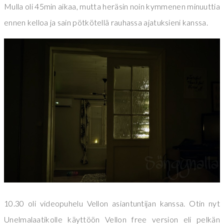
Mulla oli 45min aikaa, mutta heräsin noin kymmenen minuuttia
ennen kelloa ja sain pötkötellä rauhassa ajatuksieni kanssa.
10.30 oli videopuhelu Vellon asiantuntijan kanssa. Otin nyt
Unelmalaatikolle käyttöön Vellon free version eli pelkän