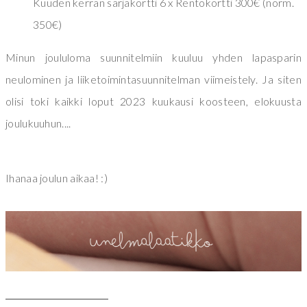
Kuuden kerran sarjakortti 6 x Rentokortti 300€ (norm.
350€)
Minun joululoma suunnitelmiin kuuluu yhden lapasparin
neulominen ja liiketoimintasuunnitelman viimeistely. Ja siten
olisi toki kaikki loput 2023 kuukausi koosteen, elokuusta
joulukuuhun....
Ihanaa joulun aikaa! :)