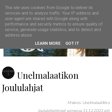
This site uses cookies from Google to deliver its
services and to analyze traffic. Your IP address and
user-agent are shared with Google along with
performance and security metrics to ensure quality of
service, generate usage statistics, and to detect and
address abuse.
LEARN MORE
GOT IT
Unelmalaatikon
21/12/202
3
Joululahjat
Mainos: Unelmalaatikko
Joululahjahinnat voimassa 31.12.2023 asti