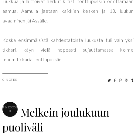
luukkua ja laittoivat herkut kiltisti tonttupussiin odottamaan
aamua. Aamulla jaetaan kaikkien kesken ja 13. luukun
avaaminen jäi Ässälle.
Koska ensimmäisistä kahdestatoista luukusta tuli vain yksi
tikkari, käyn vielä nopeasti sujauttamassa kolme
muumitikkaria tonttupussiin.
0 NOTES
Melkein joulukuun
11/12/202
3
puoliväli