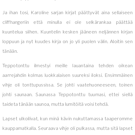
Ja ihan tosi, Karoline sarjan kirjat päättyvät aina sellaiseen
cliffhangeriin että minulla ei ole selkärankaa päättää
kuuntelua siihen. Kuuntelin kesken jääneen neljännen kirjan
loppuun ja nyt kuudes kirja on jo yli puolen välin. Aloitin sen
tänään.
Teppotonttu ilmestyi meille lauantaina tehden oikean
aarrejahdin kolmas luokkalaisen suureksi iloksi. Ensimmäinen
vihje oli tonttupussissa. Se johti vaatehuoneeseen, toinen
johti saunaan. Saunassa Teppotonttu tuumasi, ettei siellä
taideta tänään saunoa, mutta lumitöitä voisi tehdä.
Lapset ulkoilivat, kun minä kävin nukuttamassa taaperomme
kauppamatkalla. Seuraava vihje oli pulkassa, mutta sitä lapset