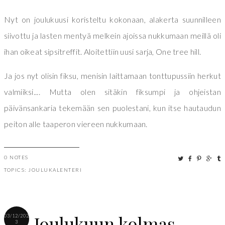
Nyt on joulukuusi koristeltu kokonaan, alakerta suunnilleen
siivottu ja lasten mentyä melkein ajoissa nukkumaan meillä oli
ihan oikeat sipsitreffit. Aloitettiin uusi sarja, One tree hill.
Ja jos nyt olisin fiksu, menisin laittamaan tonttupussiin herkut
valmiiksi.... Mutta olen sitäkin fiksumpi ja ohjeistan
päivänsankaria tekemään sen puolestani, kun itse hautaudun
peiton alle taaperon viereen nukkumaan.
0 NOTES
TOPICS:
JOULUKALENTERI
Joulukuun kolmas
03/12/202
3