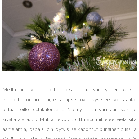
Meillä on nyt pihitonttu, joka antaa vain yhden karkin.
Pihitonttu on niin pihi, että lapset ovat kyselleet voidaanko
ostaa heille joulukalenterit. No nyt niitä varmaan saisi jo
kivalla alella. :D Mutta Teppo tonttu suunnittelee vielä sitä
aarrejahtia, jospa silloin löytyisi se kadonnut punainen pussi ja
siellä voisi olla yllätyksenä jotain vähän parempaa, kuin