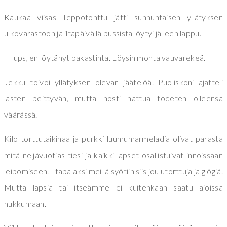
Kaukaa viisas Teppotonttu jätti sunnuntaisen yllätyksen
ulkovarastoon ja iltapäivällä pussista löytyi jälleen lappu.
"Hups, en löytänyt pakastinta. Löysin monta vauvarekeä."
Jekku toivoi yllätyksen olevan jäätelöä. Puoliskoni ajatteli
lasten peittyvän, mutta nosti hattua todeten olleensa
väärässä.
Kilo torttutaikinaa ja purkki luumumarmeladia olivat parasta
mitä neljävuotias tiesi ja kaikki lapset osallistuivat innoissaan
leipomiseen. Iltapalaksi meillä syötiin siis joulutorttuja ja glögiä.
Mutta lapsia tai itseämme ei kuitenkaan saatu ajoissa
nukkumaan.