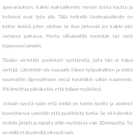
ajanvarauksen. Kaikki maksuliikenne menee toista kautta ja
kotisivut ovat työn alla. Tällä hetkellä Unelmalaatikolle on
kolme linkkiä joten olisihan se ihan järkevää jos kaikki olisi
samassa paikassa. Mutta sillisalaatilla mennään nyt vielä
loppuvuosi ainakin.
Tänään vietettiin puoliskoni synttäreitä, joita hän ei halua
viettää. Lähdettiin siis lounaalle hänen työpaikalleen ja sieltä
suunnattiin öljynvaihtoon missä hurahtikin vähän kauemmin.
Piti ilmoittaa päiväkotiin, että tullaan myöhässä.
Jostain syystä luulin että meillä on tunnin huolto ja avaimet
luovuttaessa sanottiin että puolitoista tuntia. Se oli kuitenkin
todella jämpti ja lopulta oltiin myöhässä vain 20minuuttia. Se
on näillä etäisyyksillä oikeasti vain.