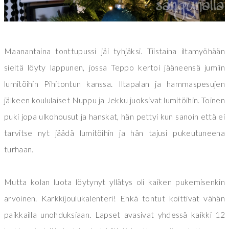
Maanantaina tonttupussi jäi tyhjäksi. Tiistaina iltamyöhään
sieltä löyty lappunen, jossa Teppo kertoi jääneensä jumiin
lumitöihin Pihitontun kanssa. Iltapalan ja hammaspesujen
jälkeen koululaiset Nuppu ja Jekku juoksivat lumitöihin. Toinen
puki jopa ulkohousut ja hanskat, hän pettyi kun sanoin että ei
tarvitse nyt jäädä lumitöihin ja hän tajusi pukeutuneena
turhaan.
Mutta kolan luota löytynyt yllätys oli kaiken pukemisenkin
arvoinen. Karkkijoulukalenteri! Ehkä tontut koittivat vähän
paikkailla unohduksiaan. Lapset avasivat yhdessä kaikki 12