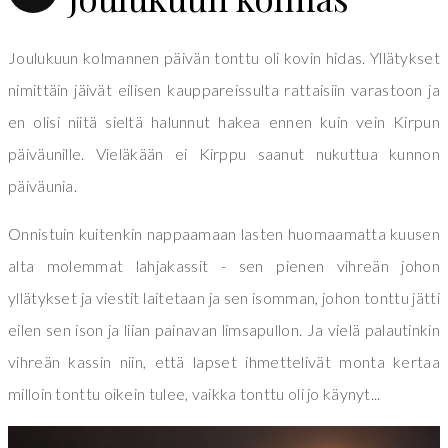
Joulukuun kolmannen päivän tonttu oli kovin hidas. Yllätykset
nimittäin jäivät eilisen kauppareissulta rattaisiin varastoon ja
en olisi niitä sieltä halunnut hakea ennen kuin vein Kirpun
päiväunille. Vieläkään ei Kirppu saanut nukuttua kunnon
päiväunia.
Onnistuin kuitenkin nappaamaan lasten huomaamatta kuusen
alta molemmat lahjakassit - sen pienen vihreän johon
yllätykset ja viestit laitetaan ja sen isomman, johon tonttu jätti
eilen sen ison ja liian painavan limsapullon. Ja vielä palautinkin
vihreän kassin niin, että lapset ihmettelivät monta kertaa
milloin tonttu oikein tulee, vaikka tonttu oli jo käynyt...