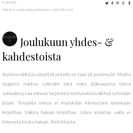
0 NOTES
TOPICS:
UNELMALAATIKKO
+
YRITTÄJYYS
Joulukuun yhdes- &
14/12/202
3
kahdestoista
Kurniva nälkä ja väsyttää ja kello on taas yli puolenyön. Mutta
taapero nukkuu sylissäni eikä edes jääkaapissa oleva
suklaalevy saa minuun tarpeeksi motivaatiota lähteä syömään
jotain. Toisaalta minua ei myöskään kiinnostaisi laisinkaan
kirjoittaa. Vaikka haluan kirjoittaa. Joten kirjoitan vailla ei
kiinnosta koska haluan. Ristiriitaista.