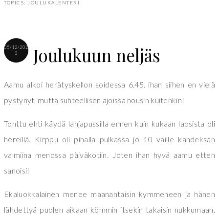
TOPICS:
JOULUKALENTERI
Joulukuun neljäs
05/12/202
3
Aamu alkoi herätyskellon soidessa 6.45. ihan siihen en vielä
pystynyt, mutta suhteellisen ajoissa nousin kuitenkin!
Tonttu ehti käydä lahjapussilla ennen kuin kukaan lapsista oli
hereillä. Kirppu oli pihalla pulkassa jo 10 vaille kahdeksan
valmiina menossa päiväkotiin. Joten ihan hyvä aamu etten
sanoisi!
Ekaluokkalainen menee maanantaisin kymmeneen ja hänen
lähdettyä puolen aikaan kömmin itsekin takaisin nukkumaan.