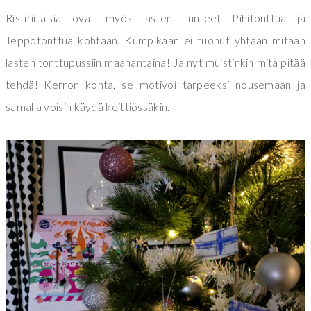
Ristiriitaisia ovat myös lasten tunteet Pihitonttua ja
Teppotonttua kohtaan. Kumpikaan ei tuonut yhtään mitään
lasten tonttupussiin maanantaina! Ja nyt muistinkin mitä pitää
tehdä! Kerron kohta, se motivoi tarpeeksi nousemaan ja
samalla voisin käydä keittiössäkin.