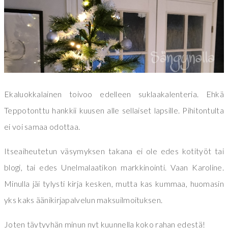
Ekaluokkalainen toivoo edelleen suklaakalenteria. Ehkä
Teppotonttu hankkii kuusen alle sellaiset lapsille. Pihitontulta
ei voi samaa odottaa.
Itseaiheutetun väsymyksen takana ei ole edes kotityöt tai
blogi, tai edes Unelmalaatikon markkinointi. Vaan Karoline.
Minulla jäi tylysti kirja kesken, mutta kas kummaa, huomasin
yks kaks äänikirjapalvelun maksuilmoituksen.
Joten täytyyhän minun nyt kuunnella koko rahan edestä!