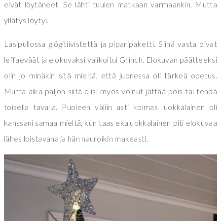
eivät löytäneet. Se lähti tuulen matkaan varmaankin. Mutta
yllätys löytyi.
Lasipullossa glögitiivistettä ja piparipaketti. Siinä vasta oivat
leffaeväät ja elokuvaksi valikoitui Grinch. Elokuvan päätteeksi
olin jo minäkin sitä mieltä, että juonessa oli tärkeä opetus.
Mutta aika paljon siitä olisi myös voinut jättää pois tai tehdä
toisella tavalla. Puoleen väliin asti kolmas luokkalainen oli
kanssani samaa mieltä, kun taas ekaluokkalainen piti elokuvaa
lähes loistavana ja hän nauroikin makeasti.