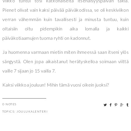
Viikko tuntui tosi katkonaiselta itsenäisyyspäivän takia.
Pienet olivat vain kaksi päivää päiväkodissa, se oli keskiviikon
verran vähemmän kuin tavallisesti ja minusta tuntuu, kuin
oltaisiin oltu pidempikin aika lomalla ja kaikki
päiväkotiaamujen tuoma ryhti on kadonnut.
Ja huomenna varmaan mietin miten ihmeessä saan itseni ylös
sängystä. Olen jopa aikaistanut herätyskelloa soimaan viittä
vaille 7 sijaan jo 15 vailla 7.
Kaksi viikkoa jouluun! Mihin tämä vuosi oikein juoksi?
0 NOTES
TOPICS:
JOULUKALENTERI