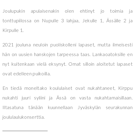
Joulupukin apulaisenakin olen ehtinyt jo toimia ja
tonttupiilossa on Nupulle 3 lahjaa, Jekulle 1, Ässälle 2 ja
Kirpulle 1.
2021 jouluna neuloin puoliskolleni lapaset, mutta ilmeisesti
hän on uusien hanskojen tarpeessa taas. Lankaoatoksille en
nyt kuitenkaan vielä eksynyt. Omat silloin aloitetut lapaset
ovat edelleen puikoilla.
En tiedä moneltako koululaiset ovat nukahtaneet, Kirppu
nukahti juuri syliini ja Ässä on vasta nukahtamaisillaan.
Iltasatuna tänään kuunnellaan Jyväskylän seurakunnan
joululaulukonserttia.