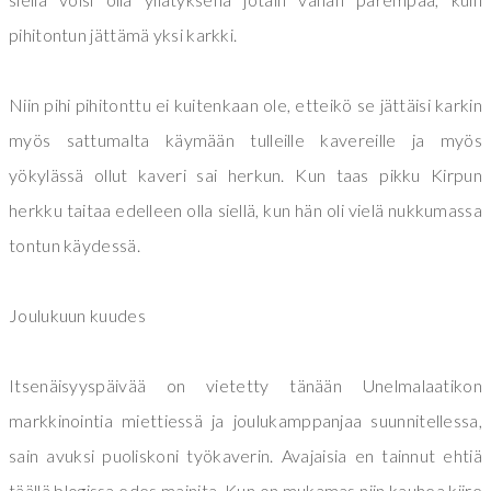
pihitontun jättämä yksi karkki.
Niin pihi pihitonttu ei kuitenkaan ole, etteikö se jättäisi karkin
myös sattumalta käymään tulleille kavereille ja myös
yökylässä ollut kaveri sai herkun. Kun taas pikku Kirpun
herkku taitaa edelleen olla siellä, kun hän oli vielä nukkumassa
tontun käydessä.
Joulukuun kuudes
Itsenäisyyspäivää on vietetty tänään Unelmalaatikon
markkinointia miettiessä ja joulukamppanjaa suunnitellessa,
sain avuksi puoliskoni työkaverin. Avajaisia en tainnut ehtiä
täällä blogissa edes mainita. Kun on mukamas niin kauhea kiire