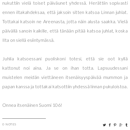
nukuttiin vielä toiset päiväunet yhdessä. Herättiin sopivasti
ennen iltakahdeksaa, että jaksoin sitten katsoa Linnan juhlat.
Tottakai katsoin ne Areenasta, jotta näin alusta saakka. Vielä
päivällä sanoin kaikille, että tänään pitää katsoa juhlat, koska
Ilta on siellä esiintymässä.
Juhlia katsoessani puoliskoni totesi, että sie oot kyllä
kattonut noi aina. Ja se on ihan totta. Lapsuudessani
muistelen meidän viettäneen itsenäisyyspäivää mummon ja
papan kanssa ja tottakai katsottiin yhdessä linnan pukuloistoa.
Onnea itsenäinen Suomi 106!
0 NOTES