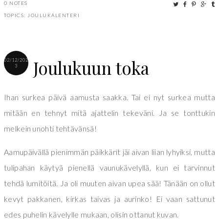
0 NOTES
TOPICS:
JOULUKALENTERI
Joulukuun toka
02/12/202
3
Ihan surkea päivä aamusta saakka. Tai ei nyt surkea mutta
mitään en tehnyt mitä ajattelin tekeväni. Ja se tonttukin
melkein unohti tehtävänsä!
Aamupäivällä pienimmän päikkärit jäi aivan liian lyhyiksi, mutta
tulipahan käytyä pienellä vaunukävelyllä, kun ei tarvinnut
tehdä lumitöitä. Ja oli muuten aivan upea sää! Tänään on ollut
kevyt pakkanen, kirkas taivas ja aurinko! Ei vaan sattunut
edes puhelin kävelylle mukaan, olisin ottanut kuvan.