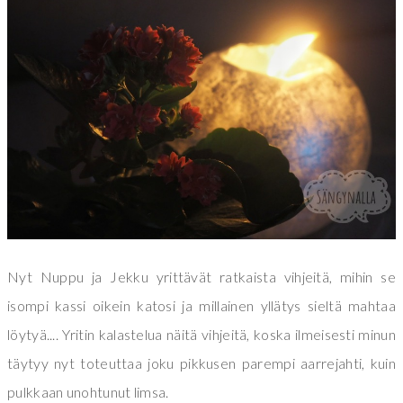
Nyt Nuppu ja Jekku yrittävät ratkaista vihjeitä, mihin se
isompi kassi oikein katosi ja millainen yllätys sieltä mahtaa
löytyä.... Yritin kalastelua näitä vihjeitä, koska ilmeisesti minun
täytyy nyt toteuttaa joku pikkusen parempi aarrejahti, kuin
pulkkaan unohtunut limsa.