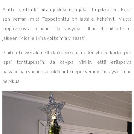
Ajattelin, että kirjoitan joulukuussa joka ilta pikkuisen. Edes
sen verran, mitä Teppotonttu on lapsille keksinyt. Mutta
loppuviikosta minuun iski väsymys. Ihan itseaiheutettu,
jälkeen. Miksi ei ikinä voi toimia viisaasti.
Pihitonttu vieraili meillä koko viikon, tuoden yhden karkin per
lapsi tonttupussiin. Ja kävipä niinkin, että eräspäivä
päiväuniaan vaunuissa nukkunut kuopuksemme jäi täysin ilman
herkkua.