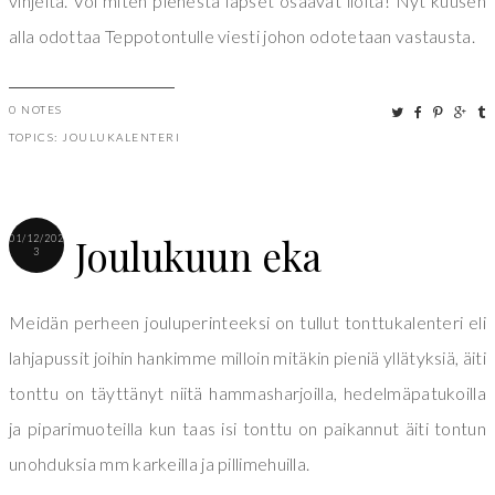
vihjeitä. Voi miten pienestä lapset osaavat iloita! Nyt kuusen
alla odottaa Teppotontulle viesti johon odotetaan vastausta.
0 NOTES
TOPICS:
JOULUKALENTERI
Joulukuun eka
01/12/202
3
Meidän perheen jouluperinteeksi on tullut tonttukalenteri eli
lahjapussit joihin hankimme milloin mitäkin pieniä yllätyksiä, äiti
tonttu on täyttänyt niitä hammasharjoilla, hedelmäpatukoilla
ja piparimuoteilla kun taas isi tonttu on paikannut äiti tontun
unohduksia mm karkeilla ja pillimehuilla.