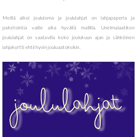
Meillä alkoi joululoma ja joululahjat on lahjapaperia ja
paketointia vaille aika hyvällä mallilla. Unelmalaatikon
joululahjat on saatavilla koko joulukuun ajan ja sähköinen
lahjakortti ehtii hyvin jouluaatoksikin.