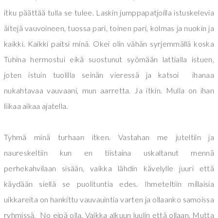
itku päättää tulla se tulee. Laskin jumppapatjoilla istuskelevia
äitejä vauvoineen, tuossa pari, toinen pari, kolmas ja nuokin ja
kaikki. Kaikki paitsi minä. Okei olin vähän syrjemmällä koska
Tuhina hermostui eikä suostunut syömään lattialla istuen,
joten istuin tuolilla seinän vieressä ja katsoi ihanaa
nukahtavaa vauvaani, mun aarretta. Ja itkin. Mulla on ihan
liikaa aikaa ajatella.
Tyhmä minä turhaan itken. Vastahan me juteltiin ja
naureskeltiin kun en tiistaina uskaltanut mennä
perhekahvilaan sisään, vaikka lähdin kävelylle juuri että
käydään siellä se puolituntia edes. Ihmeteltiin millaisia
uikkareita on hankittu vauvauintia varten ja ollaanko samoissa
ryhmissä. No eipä olla. Vaikka alkuun luulin että ollaan. Mutta