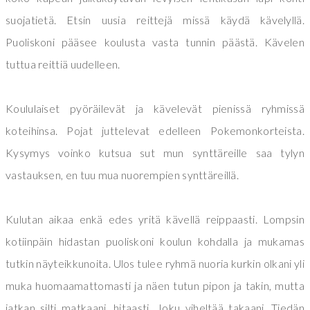
suojatietä. Etsin uusia reittejä missä käydä kävelyllä.
Puoliskoni pääsee koulusta vasta tunnin päästä. Kävelen
tuttua reittiä uudelleen.
Koululaiset pyöräilevät ja kävelevät pienissä ryhmissä
koteihinsa. Pojat juttelevat edelleen Pokemonkorteista.
Kysymys voinko kutsua sut mun synttäreille saa tylyn
vastauksen, en tuu mua nuorempien synttäreillä.
Kulutan aikaa enkä edes yritä kävellä reippaasti. Lompsin
kotiinpäin hidastan puoliskoni koulun kohdalla ja mukamas
tutkin näyteikkunoita. Ulos tulee ryhmä nuoria kurkin olkani yli
muka huomaamattomasti ja näen tutun pipon ja takin, mutta
jatkan silti matkaani, hitaasti. Joku viheltää takaani. Tiedän