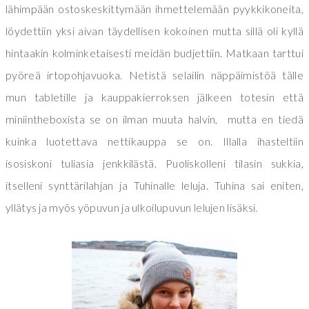
lähimpään ostoskeskittymään ihmettelemään pyykkikoneita,
löydettiin yksi aivan täydellisen kokoinen mutta sillä oli kyllä
hintaakin kolminketaisesti meidän budjettiin. Matkaan tarttui
pyöreä irtopohjavuoka. Netistä selailin näppäimistöä tälle
mun tabletille ja kauppakierroksen jälkeen totesin että
miniintheboxista se on ilman muuta halvin, mutta en tiedä
kuinka luotettava nettikauppa se on. Illalla ihasteltiin
isosiskoni tuliasia jenkkilästä. Puoliskolleni tilasin sukkia,
itselleni synttärilahjan ja Tuhinalle leluja. Tuhina sai eniten,
yllätys ja myös yöpuvun ja ulkoilupuvun lelujen lisäksi.