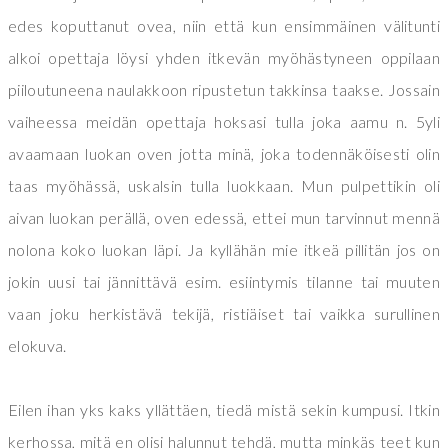
edes koputtanut ovea, niin että kun ensimmäinen välitunti
alkoi opettaja löysi yhden itkevän myöhästyneen oppilaan
piiloutuneena naulakkoon ripustetun takkinsa taakse. Jossain
vaiheessa meidän opettaja hoksasi tulla joka aamu n. 5yli
avaamaan luokan oven jotta minä, joka todennäköisesti olin
taas myöhässä, uskalsin tulla luokkaan. Mun pulpettikin oli
aivan luokan perällä, oven edessä, ettei mun tarvinnut mennä
nolona koko luokan läpi. Ja kyllähän mie itkeä pillitän jos on
jokin uusi tai jännittävä esim. esiintymis tilanne tai muuten
vaan joku herkistävä tekijä, ristiäiset tai vaikka surullinen
elokuva.
Eilen ihan yks kaks yllättäen, tiedä mistä sekin kumpusi. Itkin
kerhossa, mitä en olisi halunnut tehdä, mutta minkäs teet kun