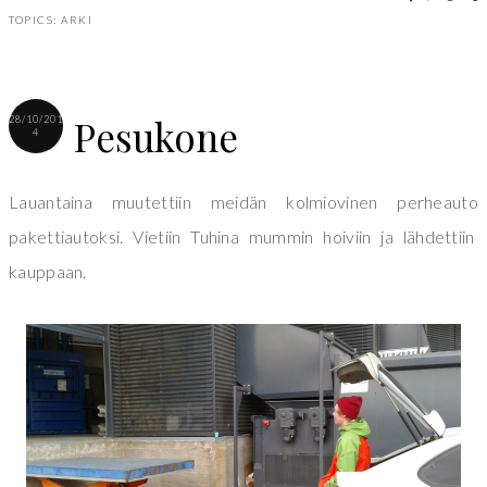
TOPICS:
ARKI
Pesukone
28/10/201
4
Lauantaina muutettiin meidän kolmiovinen perheauto
pakettiautoksi. Vietiin Tuhina mummin hoiviin ja lähdettiin
kauppaan.