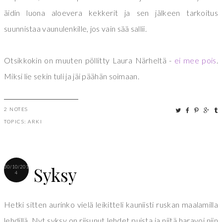
äidin luona aloevera kekkerit ja sen jälkeen tarkoitus
suunnistaa vaunulenkille, jos vain sää sallii.
Otsikkokin on muuten pöllitty Laura Närheltä -
ei mee pois
.
Miksi lie sekin tuli ja jäi päähän soimaan.
2 NOTES
TOPICS:
ARKI
Syksy
30/10/201
4
Hetki sitten aurinko vielä leikitteli kauniisti ruskan maalamilla
lehdillä. Nyt syksy on riisunut lehdet puista ja niitä haravoi niin