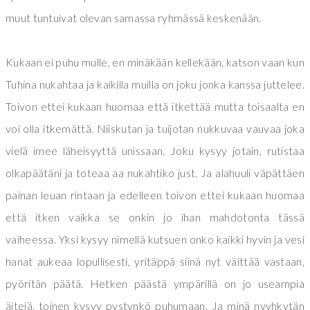
muut tuntuivat olevan samassa ryhmässä keskenään.
Kukaan ei puhu mulle, en minäkään kellekään, katson vaan kun
Tuhina nukahtaa ja kaikilla muilla on joku jonka kanssa juttelee.
Toivon ettei kukaan huomaa että itkettää mutta toisaalta en
voi olla itkemättä. Niiskutan ja tuijotan nukkuvaa vauvaa joka
vielä imee läheisyyttä unissaan. Joku kysyy jotain, rutistaa
olkapäätäni ja toteaa aa nukahtiko just. Ja alahuuli väpättäen
painan leuan rintaan ja edelleen toivon ettei kukaan huomaa
että itken vaikka se onkin jo ihan mahdotonta tässä
vaiheessa. Yksi kysyy nimellä kutsuen onko kaikki hyvin ja vesi
hanat aukeaa lopullisesti, yritäppä siinä nyt väittää vastaan,
pyöritän päätä. Hetken päästä ympärillä on jo useampia
äitejä, toinen kysyy pystynkö puhumaan. Ja minä nyyhkytän