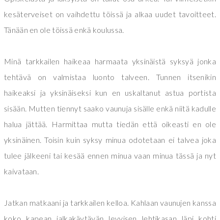
kesäterveiset on vaihdettu töissä ja alkaa uudet tavoitteet.
Tänään en ole töissä enkä koulussa.
Minä tarkkailen haikeaa harmaata yksinäistä syksyä jonka
tehtävä on valmistaa luonto talveen. Tunnen itsenikin
haikeaksi ja yksinäiseksi kun en uskaltanut astua portista
sisään. Mutten tiennyt saako vaunuja sisälle enkä niitä kadulle
halua jättää. Harmittaa mutta tiedän että oikeasti en ole
yksinäinen. Toisin kuin syksy minua odotetaan ei talvea joka
tulee jälkeeni tai kesää ennen minua vaan minua tässä ja nyt
kaivataan.
Jatkan matkaani ja tarkkailen kelloa. Kahlaan vaunujen kanssa
koko kapean jalkakäytävän levyisen lehtikasan läpi kohti