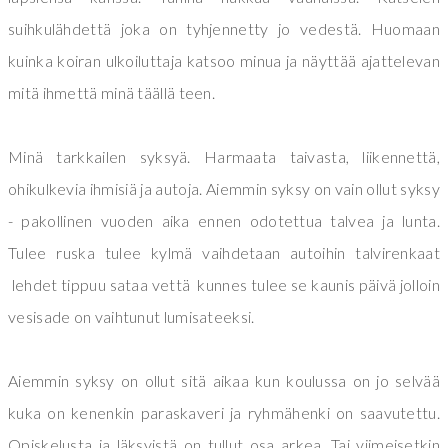
suihkulähdettä joka on tyhjennetty jo vedestä. Huomaan
kuinka koiran ulkoiluttaja katsoo minua ja näyttää ajattelevan
mitä ihmettä minä täällä teen.
Minä tarkkailen syksyä. Harmaata taivasta, liikennettä,
ohikulkevia ihmisiä ja autoja. Aiemmin syksy on vain ollut syksy
- pakollinen vuoden aika ennen odotettua talvea ja lunta.
Tulee ruska tulee kylmä vaihdetaan autoihin talvirenkaat
lehdet tippuu sataa vettä kunnes tulee se kaunis päivä jolloin
vesisade on vaihtunut lumisateeksi.
Aiemmin syksy on ollut sitä aikaa kun koulussa on jo selvää
kuka on kenenkin paraskaveri ja ryhmähenki on saavutettu.
Opiskelusta ja läksyistä on tullut osa arkea. Tai viimeisetkin