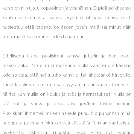
kun olen niin ujo, ulkopuolinen ja yksinäinen. Ei pidä paikkaansa
kuuluu useammasta suusta. Ryhmää ohjaava neuvolantäti
huolestuu että tapahtuiko äsken jotain mikä sai minut näin
tuntemaan, vaan kun ei edes tapahtunut.
Edellisenä iltana puoliskoni kanssa juttelin ja hän kyseli
masentaako. No ei mua masenna, mulla vaan ei ole kaveria
jolle soittaa, että hei tuutko kahville tai lähetäänkö kävelylle.
Tai ehkä olisikin mutten osaa pyytää, mietin vaan etten viitsi
häiritä kun muilla on koulut ja työt ja harrastukset. Mulla on
tää koti ja vauva ja aikaa aina jos/kun Tuhina nukkuu.
Puoliskoni ihmetteli miksen hänelle puhu. No puhunhan minä,
papupata pauhaa minkä kerkiää säästä ja Tuhinan vaatteista,
pyykeistä, tiskeistä, ruoasta, hyvä ettei nyt vaipan