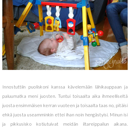
Innostuttiin puoliskoni kanssa kävelemään lähikauppaan ja
paluumatka meni juosten. Tuntui toisaalta aika ihmeelliseltä
juosta ensimmäisen kerran vuoteen ja toisaalta taas no, pitäisi
ehkä juosta useamminkin ettei ihan noin hengästyisi. Minun isi
ja pikkusisko kotiutuivat meidän iltareippailun aikana.