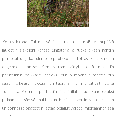
Keskiviikkona Tuhina vähän niinkuin nauroi! Aamupäivä
laulettiin siskojeni kanssa Singstaria ja ruoka-aikaan nähtiin
perhetuttua joka tuli meille puoliskoni autettavaksi teknisten
ongelmien kanssa. Sen verran väsytti että nukuttiin
parintunnin päikkärit, onneksi olin pumpannut maitoa niin
saatiin oikeasti nukkua kun tädit ja mummu pitivät huolta
Tuhinasta. Aiemmin päätettiin lähteä illalla puoli kahdeksaksi
pelaamaan sählyä mutta kun herättiin vartin yli kuusi ihan
unipöhnässä päätettiin jättää pelailut välistä, mieltäänhän saa