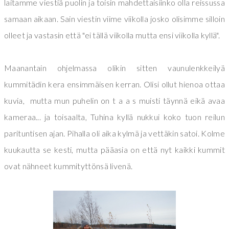
laitamme viestiä puolin ja toisin mahdettaisiinko olla reissussa
samaan aikaan. Sain viestin viime viikolla josko olisimme silloin
olleet ja vastasin että "ei tällä viikolla mutta ensi viikolla kyllä".
Maanantain ohjelmassa olikin sitten vaunulenkkeilyä
kummitädin kera ensimmäisen kerran. Olisi ollut hienoa ottaa
kuvia, mutta mun puhelin on t a a s muisti täynnä eikä avaa
kameraa... ja toisaalta, Tuhina kyllä nukkui koko tuon reilun
parituntisen ajan. Pihalla oli aika kylmä ja vettäkin satoi. Kolme
kuukautta se kesti, mutta pääasia on että nyt kaikki kummit
ovat nähneet kummityttönsä livenä.