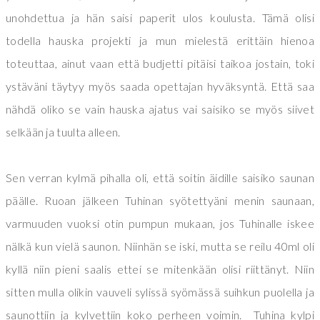
unohdettua ja hän saisi paperit ulos koulusta. Tämä olisi
todella hauska projekti ja mun mielestä erittäin hienoa
toteuttaa, ainut vaan että budjetti pitäisi taikoa jostain, toki
ystäväni täytyy myös saada opettajan hyväksyntä. Että saa
nähdä oliko se vain hauska ajatus vai saisiko se myös siivet
selkään ja tuulta alleen.
Sen verran kylmä pihalla oli, että soitin äidille saisiko saunan
päälle. Ruoan jälkeen Tuhinan syötettyäni menin saunaan,
varmuuden vuoksi otin pumpun mukaan, jos Tuhinalle iskee
nälkä kun vielä saunon. Niinhän se iski, mutta se reilu 40ml oli
kyllä niin pieni saalis ettei se mitenkään olisi riittänyt. Niin
sitten mulla olikin vauveli sylissä syömässä suihkun puolella ja
saunottiin ja kylvettiin koko perheen voimin. Tuhina kylpi