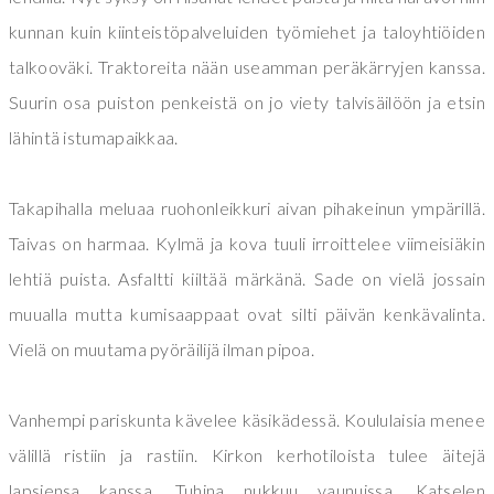
kunnan kuin kiinteistöpalveluiden työmiehet ja taloyhtiöiden
talkooväki. Traktoreita nään useamman peräkärryjen kanssa.
Suurin osa puiston penkeistä on jo viety talvisäilöön ja etsin
lähintä istumapaikkaa.
Takapihalla meluaa ruohonleikkuri aivan pihakeinun ympärillä.
Taivas on harmaa. Kylmä ja kova tuuli irroittelee viimeisiäkin
lehtiä puista. Asfaltti kiiltää märkänä. Sade on vielä jossain
muualla mutta kumisaappaat ovat silti päivän kenkävalinta.
Vielä on muutama pyöräilijä ilman pipoa.
Vanhempi pariskunta kävelee käsikädessä. Koululaisia menee
välillä ristiin ja rastiin. Kirkon kerhotiloista tulee äitejä
lapsiensa kanssa. Tuhina nukkuu vaunuissa. Katselen