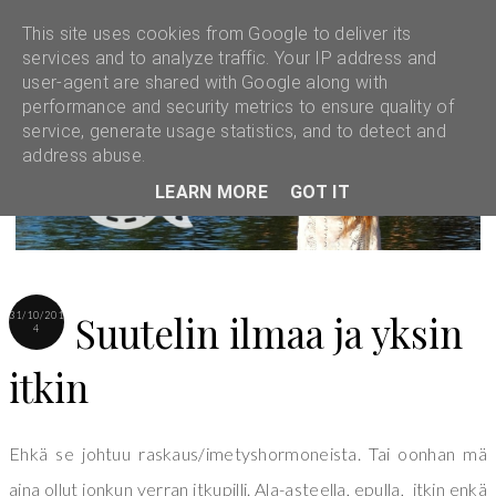
This site uses cookies from Google to deliver its
services and to analyze traffic. Your IP address and
user-agent are shared with Google along with
performance and security metrics to ensure quality of
service, generate usage statistics, and to detect and
address abuse.
LEARN MORE
GOT IT
Suutelin ilmaa ja yksin
31/10/201
4
itkin
Ehkä se johtuu raskaus/imetyshormoneista. Tai oonhan mä
aina ollut jonkun verran itkupilli. Ala-asteella, epulla, itkin enkä