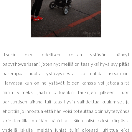
Itsekin olen edellisen kerran ystäväni nähnyt
babyshowerissani, joten nyt meillä on taas yksi hyvä syy pitää
parempaa huolta ystävyydestä. Ja nähdä useammin.
Harvassa kun on ne ystävät joiden kanssa voi jatkaa siitä
mihin viimeksi jäätiin pitkienkin taukojen jälkeen. Tuon
parituntisen aikana tuli taas hyvin vaihdettua kuulumiset ja
ehdittiin jo innostua että hän voisi toteuttaa opinnäytetyönsä
järjestämällä meidän hääjuhlat. Siinä olisi kaksi kärpästä
yhdellä iskulla, meidän juhlat tulisi oikeasti juhlittua eikä