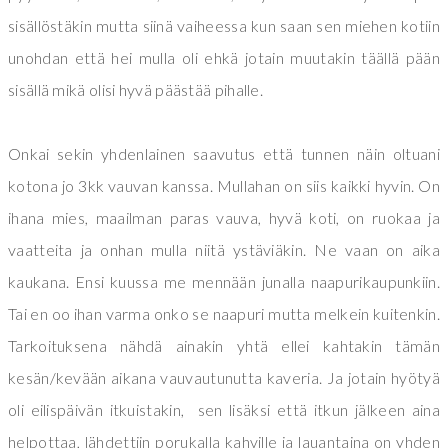
sisällöstäkin mutta siinä vaiheessa kun saan sen miehen kotiin
unohdan että hei mulla oli ehkä jotain muutakin täällä pään
sisällä mikä olisi hyvä päästää pihalle.
Onkai sekin yhdenlainen saavutus että tunnen näin oltuani
kotona jo 3kk vauvan kanssa. Mullahan on siis kaikki hyvin. On
ihana mies, maailman paras vauva, hyvä koti, on ruokaa ja
vaatteita ja onhan mulla niitä ystäviäkin. Ne vaan on aika
kaukana. Ensi kuussa me mennään junalla naapurikaupunkiin.
Tai en oo ihan varma onko se naapuri mutta melkein kuitenkin.
Tarkoituksena nähdä ainakin yhtä ellei kahtakin tämän
kesän/kevään aikana vauvautunutta kaveria. Ja jotain hyötyä
oli eilispäivän itkuistakin, sen lisäksi että itkun jälkeen aina
helpottaa, lähdettiin porukalla kahville ja lauantaina on yhden