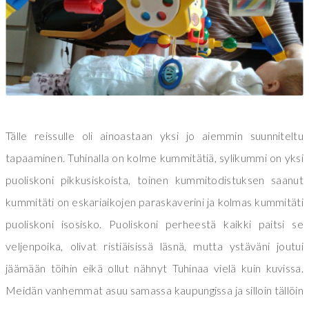
Tälle reissulle oli ainoastaan yksi jo aiemmin suunniteltu
tapaaminen. Tuhinalla on kolme kummitätiä, sylikummi on yksi
puoliskoni pikkusiskoista, toinen kummitodistuksen saanut
kummitäti on eskariaikojen paraskaverini ja kolmas kummitäti
puoliskoni isosisko. Puoliskoni perheestä kaikki paitsi se
veljenpoika, olivat ristiäisissä läsnä, mutta ystäväni joutui
jäämään töihin eikä ollut nähnyt Tuhinaa vielä kuin kuvissa.
Meidän vanhemmat asuu samassa kaupungissa ja silloin tällöin