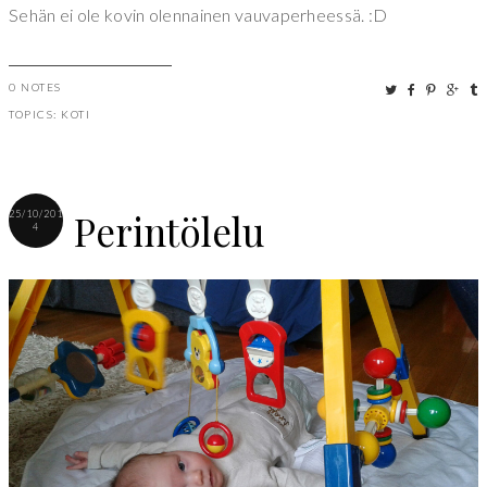
Sehän ei ole kovin olennainen vauvaperheessä. :D
0 NOTES
TOPICS:
KOTI
Perintölelu
25/10/201
4