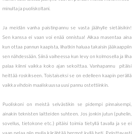
minulta ja puoliskoltani.
Ja meidän vanha paistinpannu se vasta jäähylle sietäisikin!
Sen kanssa ei vaan voi enää onnistua! Alkaa masentaa aina
kun ottaa pannun kaapista, lihatkin haluaa takaisin jääkaappiin
sen nähdessään. Siinä vaiheessa kun levy on kolmosella ja liha
palaa kiinni vaikka koko ajan sekoittaa. Vanhapannu pitäisi
heittää roskikseen. Toistaiseksi se on edelleen kaapin perällä
vaikka vihdoin maaliskuussa uusi pannu ostettiinkin.
Puoliskoni on meistä selvästikin se pidempi pinnaisempi,
ainakin teknisten laitteiden suhteen. Jos jonkin jutun (puhelin,
sovellus, tietokone etc.) pitäisi toimia tietyllä tavalla ja se ei
vaan pelaa niin mulla kärähtää hermot kyllä heti. Pelottavasti