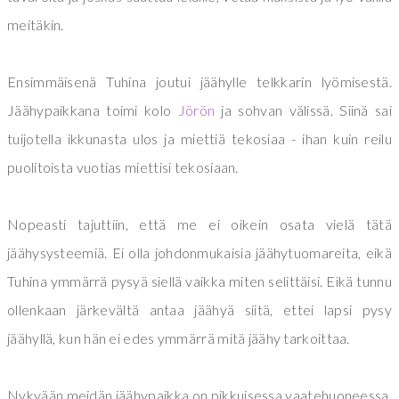
meitäkin.
Ensimmäisenä Tuhina joutui jäähylle telkkarin lyömisestä.
Jäähypaikkana toimi kolo
Jörön
ja sohvan välissä. Siinä sai
tuijotella ikkunasta ulos ja miettiä tekosiaa - ihan kuin reilu
puolitoista vuotias miettisi tekosiaan.
Nopeasti tajuttiin, että me ei oikein osata vielä tätä
jäähysysteemiä. Ei olla johdonmukaisia jäähytuomareita, eikä
Tuhina ymmärrä pysyä siellä vaikka miten selittäisi. Eikä tunnu
ollenkaan järkevältä antaa jäähyä siitä, ettei lapsi pysy
jäähyllä, kun hän ei edes ymmärrä mitä jäähy tarkoittaa.
Nykyään meidän jäähypaikka on pikkuisessa vaatehuoneessa.