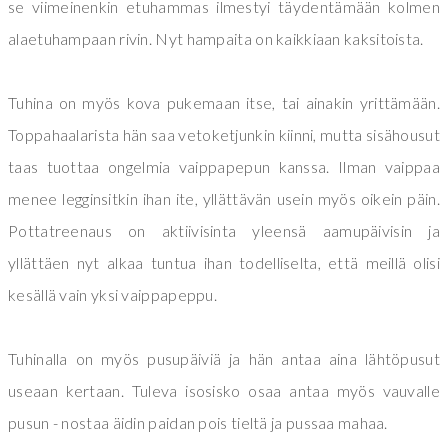
se viimeinenkin etuhammas ilmestyi täydentämään kolmen
alaetuhampaan rivin. Nyt hampaita on kaikkiaan kaksitoista.
Tuhina on myös kova pukemaan itse, tai ainakin yrittämään.
Toppahaalarista hän saa vetoketjunkin kiinni, mutta sisähousut
taas tuottaa ongelmia vaippapepun kanssa. Ilman vaippaa
menee legginsitkin ihan ite, yllättävän usein myös oikein päin.
Pottatreenaus on aktiivisinta yleensä aamupäivisin ja
yllättäen nyt alkaa tuntua ihan todelliselta, että meillä olisi
kesällä vain yksi vaippapeppu.
Tuhinalla on myös pusupäiviä ja hän antaa aina lähtöpusut
useaan kertaan. Tuleva isosisko osaa antaa myös vauvalle
pusun - nostaa äidin paidan pois tieltä ja pussaa mahaa.