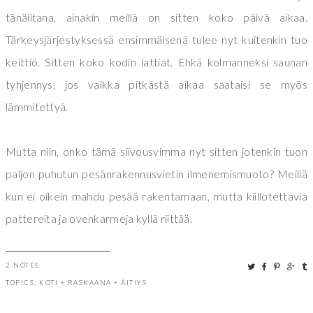
tänäiltana, ainakin meillä on sitten koko päivä aikaa.
Tärkeysjärjestyksessä ensimmäisenä tulee nyt kuitenkin tuo
keittiö. Sitten koko kodin lattiat. Ehkä kolmanneksi saunan
tyhjennys, jos vaikka pitkästä aikaa saataisi se myös
lämmitettyä.
Mutta niin, onko tämä siivousvimma nyt sitten jotenkin tuon
paljon puhutun pesänrakennusvietin ilmenemismuoto? Meillä
kun ei oikein mahdu pesää rakentamaan, mutta kiillotettavia
pattereita ja ovenkarmeja kyllä riittää.
2 NOTES
TOPICS:
KOTI
+
RASKAANA
+
ÄITIYS