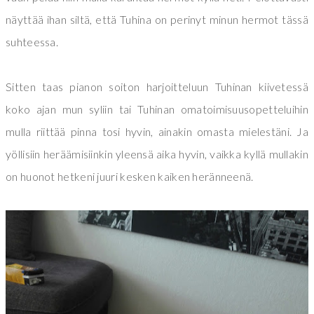
näyttää ihan siltä, että Tuhina on perinyt minun hermot tässä
suhteessa.
Sitten taas pianon soiton harjoitteluun Tuhinan kiivetessä
koko ajan mun syliin tai Tuhinan omatoimisuusopetteluihin
mulla riittää pinna tosi hyvin, ainakin omasta mielestäni. Ja
yöllisiin heräämisiinkin yleensä aika hyvin, vaikka kyllä mullakin
on huonot hetkeni juuri kesken kaiken heränneenä.