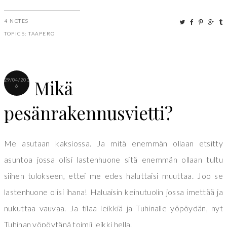
4 NOTES
TOPICS:
TAAPERO
Mikä
29/04/201
6
pesänrakennusvietti?
Me asutaan kaksiossa. Ja mitä enemmän ollaan etsitty
asuntoa jossa olisi lastenhuone sitä enemmän ollaan tultu
siihen tulokseen, ettei me edes haluttaisi muuttaa. Joo se
lastenhuone olisi ihana! Haluaisin keinutuolin jossa imettää ja
nukuttaa vauvaa. Ja tilaa leikkiä ja Tuhinalle yöpöydän, nyt
Tuhinan yöpöytänä toimii leikki hella.