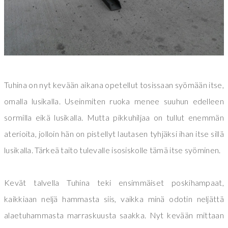
Tuhina on nyt kevään aikana opetellut tosissaan syömään itse,
omalla lusikalla. Useinmiten ruoka menee suuhun edelleen
sormilla eikä lusikalla. Mutta pikkuhiljaa on tullut enemmän
aterioita, jolloin hän on pistellyt lautasen tyhjäksi ihan itse sillä
lusikalla. Tärkeä taito tulevalle isosiskolle tämä itse syöminen.
Kevät talvella Tuhina teki ensimmäiset poskihampaat,
kaikkiaan neljä hammasta siis, vaikka minä odotin neljättä
alaetuhammasta marraskuusta saakka. Nyt kevään mittaan