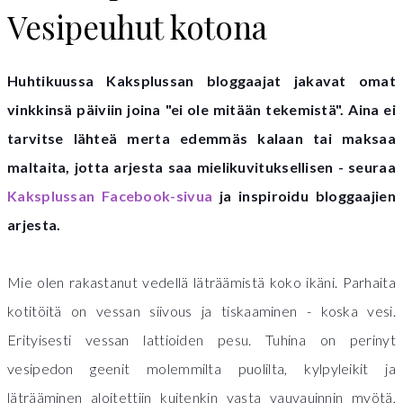
Vesipeuhut kotona
Huhtikuussa Kaksplussan bloggaajat jakavat omat
vinkkinsä päiviin joina "ei ole mitään tekemistä". Aina ei
tarvitse lähteä merta edemmäs kalaan tai maksaa
maltaita, jotta arjesta saa mielikuvituksellisen - seuraa
Kaksplussan Facebook-sivua
ja inspiroidu bloggaajien
arjesta.
Mie olen rakastanut vedellä läträämistä koko ikäni.
Parhaita
kotitöitä on vessan siivous ja tiskaaminen - koska vesi.
Erityisesti vessan lattioiden pesu. Tuhina on perinyt
vesipedon geenit molemmilta puolilta, kylpyleikit ja
läträäminen aloitettiin kuitenkin vasta vauvauinnin myötä,