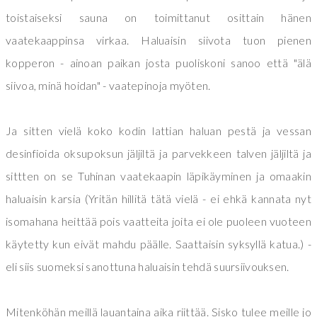
toistaiseksi sauna on toimittanut osittain hänen
vaatekaappinsa virkaa. Haluaisin siivota tuon pienen
kopperon - ainoan paikan josta puoliskoni sanoo että "älä
siivoa, minä hoidan" - vaatepinoja myöten.
Ja sitten vielä koko kodin lattian haluan pestä ja vessan
desinfioida oksupoksun jäljiltä ja parvekkeen talven jäljiltä ja
sittten on se Tuhinan vaatekaapin läpikäyminen ja omaakin
haluaisin karsia (Yritän hillitä tätä vielä - ei ehkä kannata nyt
isomahana heittää pois vaatteita joita ei ole puoleen vuoteen
käytetty kun eivät mahdu päälle. Saattaisin syksyllä katua.) -
eli siis suomeksi sanottuna haluaisin tehdä suursiivouksen.
Mitenköhän meillä lauantaina aika riittää. Sisko tulee meille jo