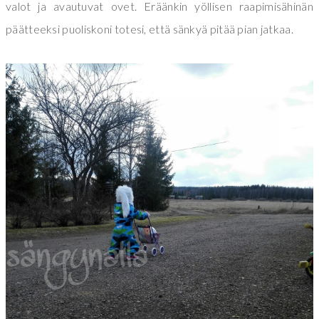
valot ja avautuvat ovet. Eräänkin yöllisen raapimisähinän
päätteeksi puoliskoni totesi, että sänkyä pitää pian jatkaa.