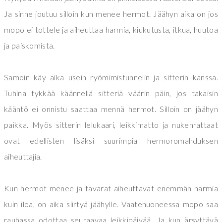
Ja sinne joutuu silloin kun menee hermot. Jäähyn aika on jos
mopo ei tottele ja aiheuttaa harmia, kiukutusta, itkua, huutoa
ja paiskomista.
Samoin käy aika usein ryömimistunnelin ja sitterin kanssa.
Tuhina tykkää käännellä sitteriä väärin päin, jos takaisin
kääntö ei onnistu saattaa mennä hermot. Silloin on jäähyn
paikka. Myös sitterin lelukaari, leikkimatto ja nukenrattaat
ovat edellisten lisäksi suurimpia hermoromahduksen
aiheuttajia.
Kun hermot menee ja tavarat aiheuttavat enemmän harmia
kuin iloa, on aika siirtyä jäähylle. Vaatehuoneessa mopo saa
rauhassa odottaa seuraavaa leikkipäivää. Ja kun ärsyttävä