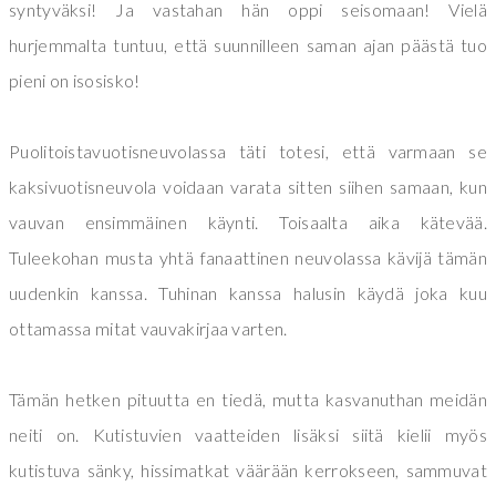
syntyväksi! Ja vastahan hän oppi seisomaan! Vielä
hurjemmalta tuntuu, että suunnilleen saman ajan päästä tuo
pieni on isosisko!
Puolitoistavuotisneuvolassa täti totesi, että varmaan se
kaksivuotisneuvola voidaan varata sitten siihen samaan, kun
vauvan ensimmäinen käynti. Toisaalta aika kätevää.
Tuleekohan musta yhtä fanaattinen neuvolassa kävijä tämän
uudenkin kanssa. Tuhinan kanssa halusin käydä joka kuu
ottamassa mitat vauvakirjaa varten.
Tämän hetken pituutta en tiedä, mutta kasvanuthan meidän
neiti on. Kutistuvien vaatteiden lisäksi siitä kielii myös
kutistuva sänky, hissimatkat väärään kerrokseen, sammuvat