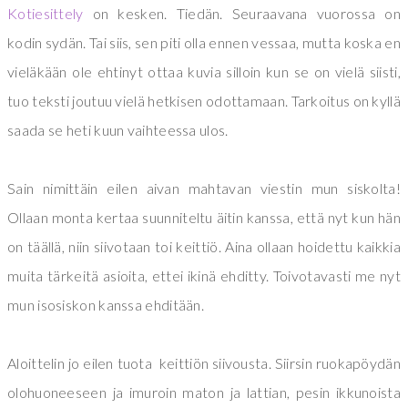
Kotiesittely
on kesken. Tiedän. Seuraavana vuorossa on
kodin sydän. Tai siis, sen piti olla ennen vessaa, mutta koska en
vieläkään ole ehtinyt ottaa kuvia silloin kun se on vielä siisti,
tuo teksti joutuu vielä hetkisen odottamaan. Tarkoitus on kyllä
saada se heti kuun vaihteessa ulos.
Sain nimittäin eilen aivan mahtavan viestin mun siskolta!
Ollaan monta kertaa suunniteltu äitin kanssa, että nyt kun hän
on täällä, niin siivotaan toi keittiö. Aina ollaan hoidettu kaikkia
muita tärkeitä asioita, ettei ikinä ehditty. Toivotavasti me nyt
mun isosiskon kanssa ehditään.
Aloittelin jo eilen tuota keittiön siivousta. Siirsin ruokapöydän
olohuoneeseen ja imuroin maton ja lattian, pesin ikkunoista