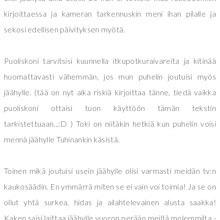
kirjoittaessa ja kameran tarkennuskin meni ihan pilalle ja
sekosi edellisen päivityksen myötä.
Puoliskoni tarvitsisi kuunnella itkupotkuraivareita ja kitinää
huomattavasti vähemmän, jos mun puhelin joutuisi myös
jäähylle. (tää on nyt aika riskiä kirjoittaa tänne, tiedä vaikka
puoliskoni ottaisi tuon käyttöön tämän tekstin
tarkistettuaan...:D ) Toki on niitäkin hetkiä kun puhelin voisi
mennä jäähylle Tuhinankin käsistä.
Toinen mikä joutuisi usein jäähylle olisi varmasti meidän tv:n
kaukosäädin. En ymmärrä miten se ei vain voi toimia! Ja se on
ollut yhtä surkea, hidas ja ailahtelevainen alusta saakka!
Kaken saisi laittaa jäähylle vuoron perään meiltä molemmilta -