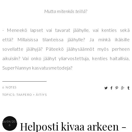
Mutta mitenkäs teillä?
- Meneekö lapset vai tavarat jäähylle, vai kenties sekä
että? Millaisissa tilanteissa jäähylle? Ja minkä ikäisille
sovellatte jäähyjä? Päteekö jäähysäännöt myös perheen
aikuisiin? Vai onko jäähyt yliarvostettuja, kenties haitallisia,
SuperNannyn kasvatusmetodeja?
6 NOTES
TOPICS:
TAAPERO
+
ÄITIYS
Helposti kivaa arkeen -
26/04/201
6