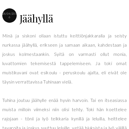
Jäähyllä
28/04/201
6
Minä ja siskoni ollaan istuttu keittiönjakkaralla ja seisty
nurkassa jäähyllä, erikseen ja samaan aikaan, kahdestaan ja
joskus kolmestaankin. Syitä on varmasti ollut monia,
luvattomien tekemisestä tappelemiseen. Ja toki omat
muistikuvani ovat esikoulu - peruskoulu ajalta, eli eivät ole
täysin verrattavissa Tuhinaan vielä.
Tuhina joutuu jäähylle enää hyvin harvoin. Tai en itseasiassa
muista milloin viimeksi niin olisi tehty. Toki hän koettelee
rajojaan - tönii ja lyö telkkaria kynillä ja leluilla, heittelee
tavaroita ja joskus suuttuu leluille, vetää hiuksista ja lyö välillä