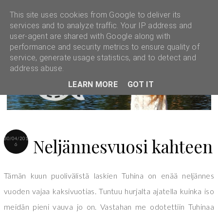
This site uses cookies from Google to deliver its
services and to analyze traffic. Your IP address and
user-agent are shared with Google along with
performance and security metrics to ensure quality of
service, generate usage statistics, and to detect and
address abuse.
LEARN MORE
GOT IT
Neljännesvuosi kahteen
30/04/201
6
Tämän kuun puolivälistä laskien Tuhina on enää neljännes
vuoden vajaa kaksivuotias. Tuntuu hurjalta ajatella kuinka iso
meidän pieni vauva jo on. Vastahan me odotettiin Tuhinaa