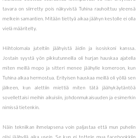
tavara on siirretty pois näkyvistä Tuhina rauhoittuu yleensä
melkein samantien. Mitään tiettyä aikaa jäähyn kestolle ei olla
vielä määritelty.
Hiihtolomala juteltiin jäähyistä äidin ja isosiskoni kanssa.
Jostain syystä yön pikkutunneilla oli hurjan hauskaa ajatella
miten meillä mopo ja sitteri menee jäähylle komeroon, kun
Tuhina alkaa hermostua. Erityisen hauskaa meillä oli yöllä sen
jälkeen, kun alettiin miettiä miten tätä jäähykäytäntöä
sovellettaisi meihin aikuisiin, johdonmukaisuuden ja esimerkin
nimissä tietenkin.
Näin tekniikan ihmelapsena voin paljastaa että mun puhelin
olisi jäähyllä aika usein. Se kun ei tottele mua facebookkiin