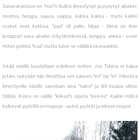
Sanavarastoon on "moi"n lisäksi ilmestynyt ja pysynyt ainakin:
moimoi, heippa, vauva, vaippa, kukka, kakka - myös kaikki
roskat ovat kakkaa, "paa" eli pallo, hiljaa - tämä on ihan
lemppari sana ainakin isitytärleikeissä, lamppu, ankka - usein
miten pelkkä "kaa", mutta tulee se välillä kokonaankin.
Iskää meillä huudellaan edelleen eniten. Jos Tuhina ei halua
jotain, nykyään hän ilmoittaa sen sanoen "en" tai "ei". Hihoista
ilmestyville käsille sanotaan aina "tulee" ja äiti kuuluu silloin
tällöin. Keinu on välillä "kiikaa"n sijasta "keii-nu". Kaikki mitkä
kulkevat pyörillä on mopoja - autot, pyörät ja oikeat mopot.