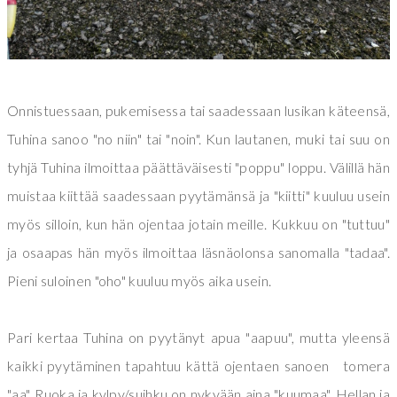
Onnistuessaan, pukemisessa tai saadessaan lusikan käteensä,
Tuhina sanoo "no niin" tai "noin". Kun lautanen, muki tai suu on
tyhjä Tuhina ilmoittaa päättäväisesti "poppu" loppu. Välillä hän
muistaa kiittää saadessaan pyytämänsä ja "kiitti" kuuluu usein
myös silloin, kun hän ojentaa jotain meille. Kukkuu on "tuttuu"
ja osaapas hän myös ilmoittaa läsnäolonsa sanomalla "tadaa".
Pieni suloinen "oho" kuuluu myös aika usein.
Pari kertaa Tuhina on pyytänyt apua "aapuu", mutta yleensä
kaikki pyytäminen tapahtuu kättä ojentaen sanoen tomera
"aa". Ruoka ja kylpy/suihku on nykyään aina "kuumaa". Hellan ja