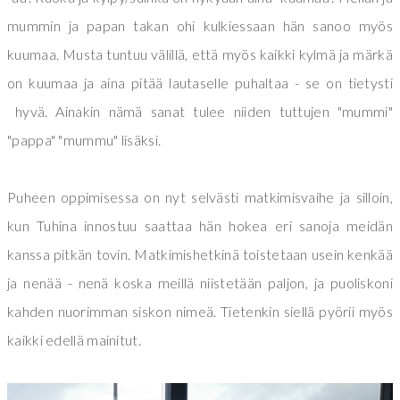
mummin ja papan takan ohi kulkiessaan hän sanoo myös
kuumaa. Musta tuntuu välillä, että myös kaikki kylmä ja märkä
on kuumaa ja aina pitää lautaselle puhaltaa - se on tietysti
hyvä. Ainakin nämä sanat tulee niiden tuttujen "mummi"
"pappa" "mummu" lisäksi.
Puheen oppimisessa on nyt selvästi matkimisvaihe ja silloin,
kun Tuhina innostuu saattaa hän hokea eri sanoja meidän
kanssa pitkän tovin. Matkimishetkinä toistetaan usein kenkää
ja nenää - nenä koska meillä niistetään paljon, ja puoliskoni
kahden nuorimman siskon nimeä. Tietenkin siellä pyörii myös
kaikki edellä mainitut.