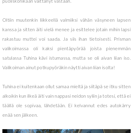
puoliskonikaan väittänyt vastaan.
Oltiin muutenkin liikkeellä valmiiksi vähän väsyneen lapsen
kanssa ja sitten äiti vielä menee ja esittelee jotain mihin lapsi
rakastuu muttei voi saada. Ja siis ihan tietoisesti. Prisman
valikoimassa oli kaksi pientäpyörää joista pienemmän
satulassa Tuhina kävi istumassa, mutta se oli aivan liian iso.
Valikoiman ainut potkupyöräkin näytti aivan liian isolta!
Tuhina ei kuitenkaan ollut samaa mieltä ja siitäpä se itku sitten
alkoikin kun ilkeä äiti vain nappasi neidon syliin ja totesi, että ei
täällä ole sopivaa, lähdetään. Ei kelvannut edes autokärry
enää sen jälkeen.