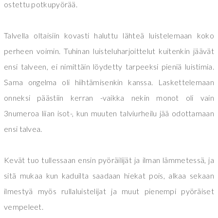
ostettu potkupyörää.
Talvella oltaisiin kovasti haluttu lähteä luistelemaan koko
perheen voimin. Tuhinan luisteluharjoittelut kuitenkin jäävät
ensi talveen, ei nimittäin löydetty tarpeeksi pieniä luistimia.
Sama ongelma oli hiihtämisenkin kanssa. Laskettelemaan
onneksi päästiin kerran -vaikka nekin monot oli vain
3numeroa liian isot-, kun muuten talviurheilu jää odottamaan
ensi talvea.
Kevät tuo tullessaan ensin pyöräilijät ja ilman lämmetessä, ja
sitä mukaa kun kaduilta saadaan hiekat pois, alkaa sekaan
ilmestyä myös rullaluistelijat ja muut pienempi pyöräiset
vempeleet.