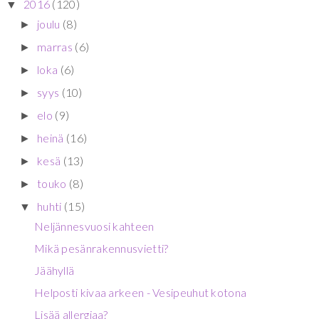
2016
(120)
▼
joulu
(8)
►
marras
(6)
►
loka
(6)
►
syys
(10)
►
elo
(9)
►
heinä
(16)
►
kesä
(13)
►
touko
(8)
►
huhti
(15)
▼
Neljännesvuosi kahteen
Mikä pesänrakennusvietti?
Jäähyllä
Helposti kivaa arkeen - Vesipeuhut kotona
Lisää allergiaa?