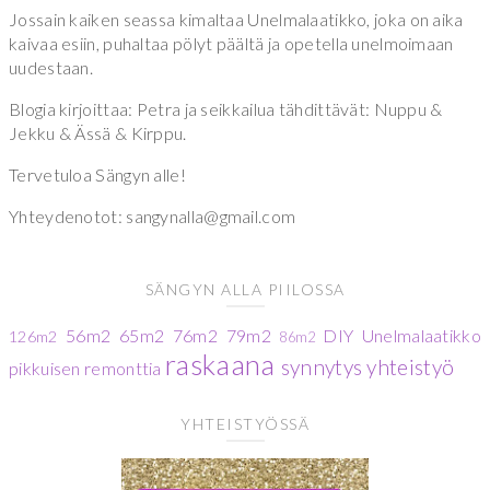
Jossain kaiken seassa kimaltaa Unelmalaatikko, joka on aika
kaivaa esiin, puhaltaa pölyt päältä ja opetella unelmoimaan
uudestaan.
Blogia kirjoittaa: Petra ja seikkailua tähdittävät: Nuppu &
Jekku & Ässä & Kirppu.
Tervetuloa Sängyn alle!
Yhteydenotot: sangynalla@gmail.com
SÄNGYN ALLA PIILOSSA
56m2
65m2
76m2
79m2
DIY
Unelmalaatikko
126m2
86m2
raskaana
synnytys
yhteistyö
pikkuisen remonttia
YHTEISTYÖSSÄ