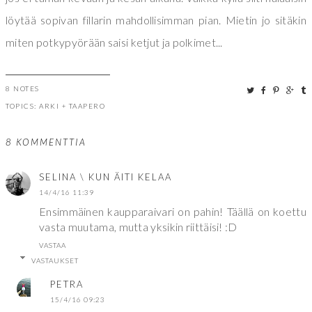
löytää sopivan fillarin mahdollisimman pian. Mietin jo sitäkin
miten potkypyörään saisi ketjut ja polkimet...
8 NOTES
TOPICS:
ARKI
+
TAAPERO
8 KOMMENTTIA
SELINA \ KUN ÄITI KELAA
14/4/16 11:39
Ensimmäinen kaupparaivari on pahin! Täällä on koettu
vasta muutama, mutta yksikin riittäisi! :D
VASTAA
VASTAUKSET
PETRA
15/4/16 09:23