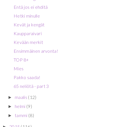
Entä jos ei ehditä
Hetki minulle
Kevät ja kengät
Kaupparaivari
Kevään merkit
Ensimmäinen arvonta!
TOP 8+
Mies
Pakko saada!
65 neliötä - part 3
maalis
(12)
►
helmi
(9)
►
tammi
(8)
►
2015
(116)
►