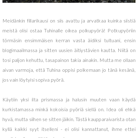
Meidänkin fillarikausi on siis avattu ja arvatkaa kuinka siistiä
meistä olisi ostaa Tuhinalle oikea polkupyörä! Potkupyöriin
törmäsin ensimmäisen kerran vasta äidiksi tultuani, ensin
blogimaailmassa ja sitten uusien äitiystävien kautta. Niitä on
tosi paljon kehuttu, tasapainon takia ainakin. Mutta me ollaan
aivan varmoja, että Tuhina oppisi polkemaan jo tänä kesänä,
jos vain löytyisi sopiva pyörä.
Käytiin yksi ilta prismassa ja halusin muuten vaan käydä
kurkistamassa minkä kokoisia pyöriä siellä on. Idea oli ehkä
hyvä, mutta siihen se sitten jäikin. Tästä kaupparaivarista otan
kyllä kaikki syyt itselleni - ei olisi kannattanut, ihme ettei