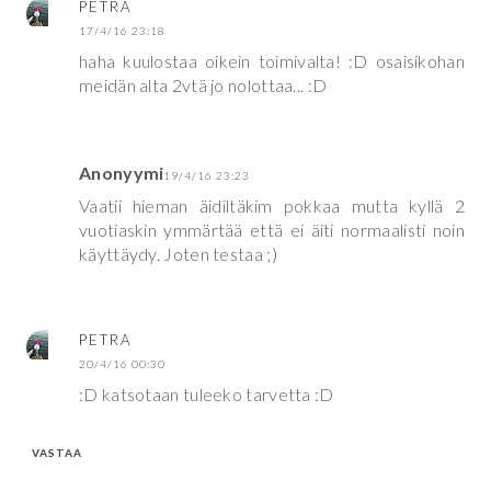
PETRA
17/4/16 23:18
haha kuulostaa oikein toimivalta! :D osaisikohan
meidän alta 2vtä jo nolottaa... :D
Anonyymi
19/4/16 23:23
Vaatii hieman äidiltäkim pokkaa mutta kyllä 2
vuotiaskin ymmärtää että ei äiti normaalisti noin
käyttäydy. Joten testaa ;)
PETRA
20/4/16 00:30
:D katsotaan tuleeko tarvetta :D
VASTAA