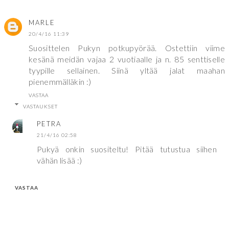
MARLE
20/4/16 11:39
Suosittelen Pukyn potkupyörää. Ostettiin viime
kesänä meidän vajaa 2 vuotiaalle ja n. 85 senttiselle
tyypille sellainen. Siinä yltää jalat maahan
pienemmälläkin :)
VASTAA
VASTAUKSET
PETRA
21/4/16 02:58
Pukyä onkin suositeltu! Pitää tutustua siihen
vähän lisää :)
VASTAA