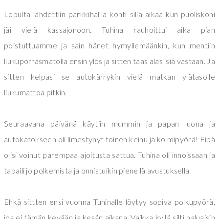
Lopulta lähdettiin parkkihallia kohti sillä aikaa kun puoliskoni
jäi vielä kassajonoon. Tuhina rauhoittui aika pian
poistuttuamme ja sain hänet hymyilemäänkin, kun mentiin
liukuporrasmatolla ensin ylös ja sitten taas alas isiä vastaan. Ja
sitten kelpasi se autokärrykin vielä matkan ylätasolle
liukumattoa pitkin.
Seuraavana päivänä käytiin mummin ja papan luona ja
autokatokseen oli ilmestynyt toinen keinu ja kolmipyörä! Eipä
olisi voinut parempaa ajoitusta sattua. Tuhina oli innoissaan ja
tapaili jo polkemista ja onnistuikin pienellä avustuksella.
Ehkä sittten ensi vuonna Tuhinalle löytyy sopiva polkupyörä,
jos ei tämän kevään ja kesän aikana. Vaikka kyllä silti haluaisin