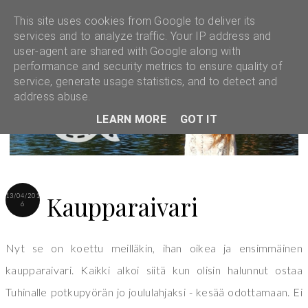
This site uses cookies from Google to deliver its
services and to analyze traffic. Your IP address and
user-agent are shared with Google along with
performance and security metrics to ensure quality of
service, generate usage statistics, and to detect and
address abuse.
LEARN MORE
GOT IT
Kaupparaivari
13/04/201
6
Nyt se on koettu meilläkin, ihan oikea ja ensimmäinen
kaupparaivari. Kaikki alkoi siitä kun olisin halunnut ostaa
Tuhinalle potkupyörän jo joululahjaksi - kesää odottamaan. Ei