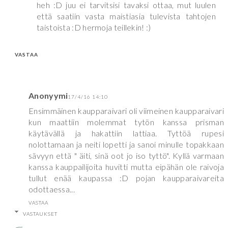
heh :D juu ei tarvitsisi tavaksi ottaa, mut luulen
että saatiin vasta maistiasia tulevista tahtojen
taistoista :D hermoja teillekin! :)
VASTAA
Anonyymi
17/4/16 14:10
Ensimmäinen kaupparaivari oli viimeinen kaupparaivari
kun maattiin molemmat tytön kanssa prisman
käytävällä ja hakattiin lattiaa. Tyttöä rupesi
nolottamaan ja neiti lopetti ja sanoi minulle topakkaan
sävyyn että " äiti, sinä oot jo iso tyttö". Kyllä varmaan
kanssa kauppailijoita huvitti mutta eipähän ole raivoja
tullut enää kaupassa :D pojan kaupparaivareita
odottaessa...
VASTAA
VASTAUKSET