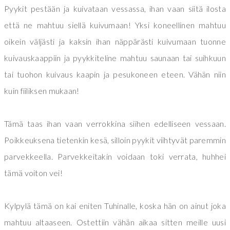
Pyykit pestään ja kuivataan vessassa, ihan vaan siitä ilosta
että ne mahtuu siellä kuivumaan! Yksi koneellinen mahtuu
oikein väljästi ja kaksin ihan näppärästi kuivumaan tuonne
kuivauskaappiin ja pyykkiteline mahtuu saunaan tai suihkuun
tai tuohon kuivaus kaapin ja pesukoneen eteen. Vähän niin
kuin fiiliksen mukaan!
Tämä taas ihan vaan verrokkina siihen edelliseen vessaan.
Poikkeuksena tietenkin kesä, silloin pyykit viihtyvät paremmin
parvekkeella. Parvekkeitakin voidaan toki verrata, huhhei
tämä voiton vei!
Kylpylä tämä on kai eniten Tuhinalle, koska hän on ainut joka
mahtuu altaaseen. Ostettiin vähän aikaa sitten meille uusi