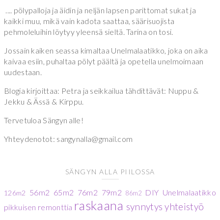
.... pölypalloja ja äidin ja neljän lapsen parittomat sukat ja
kaikki muu, mikä vain kadota saattaa, säärisuojista
pehmoleluihin löytyy yleensä sieltä. Tarina on tosi.
Jossain kaiken seassa kimaltaa Unelmalaatikko, joka on aika
kaivaa esiin, puhaltaa pölyt päältä ja opetella unelmoimaan
uudestaan.
Blogia kirjoittaa: Petra ja seikkailua tähdittävät: Nuppu &
Jekku & Ässä & Kirppu.
Tervetuloa Sängyn alle!
Yhteydenotot: sangynalla@gmail.com
SÄNGYN ALLA PIILOSSA
56m2
65m2
76m2
79m2
DIY
Unelmalaatikko
126m2
86m2
raskaana
synnytys
yhteistyö
pikkuisen remonttia