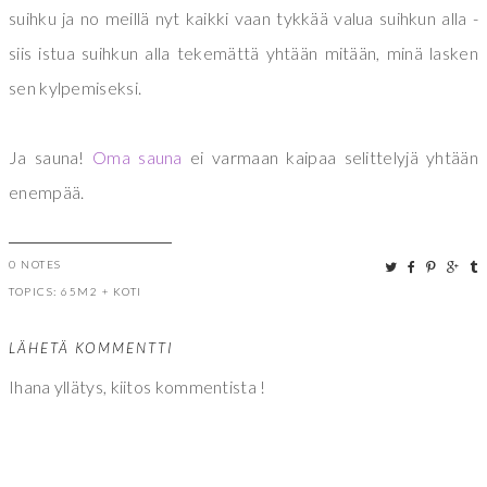
suihku ja no meillä nyt kaikki vaan tykkää valua suihkun alla -
siis istua suihkun alla tekemättä yhtään mitään, minä lasken
sen kylpemiseksi.
Ja sauna!
Oma sauna
ei varmaan kaipaa selittelyjä yhtään
enempää.
0 NOTES
TOPICS:
65M2
+
KOTI
LÄHETÄ KOMMENTTI
Ihana yllätys, kiitos kommentista !