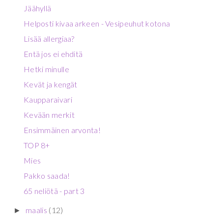
Jäähyllä
Helposti kivaa arkeen - Vesipeuhut kotona
Lisää allergiaa?
Entä jos ei ehditä
Hetki minulle
Kevät ja kengät
Kaupparaivari
Kevään merkit
Ensimmäinen arvonta!
TOP 8+
Mies
Pakko saada!
65 neliötä - part 3
maalis
(12)
►