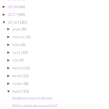
2018
(66)
►
2017
(84)
►
2016
(120)
▼
joulu
(8)
►
marras
(6)
►
loka
(6)
►
syys
(10)
►
elo
(9)
►
heinä
(16)
►
kesä
(13)
►
touko
(8)
►
huhti
(15)
▼
Neljännesvuosi kahteen
Mikä pesänrakennusvietti?