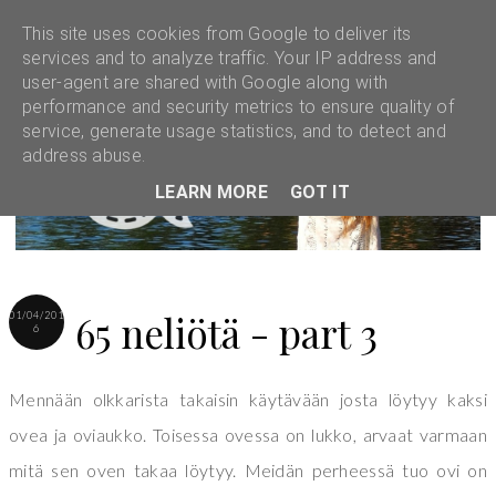
This site uses cookies from Google to deliver its
services and to analyze traffic. Your IP address and
user-agent are shared with Google along with
performance and security metrics to ensure quality of
service, generate usage statistics, and to detect and
address abuse.
LEARN MORE
GOT IT
65 neliötä - part 3
01/04/201
6
Mennään olkkarista takaisin käytävään josta löytyy kaksi
ovea ja oviaukko. Toisessa ovessa on lukko, arvaat varmaan
mitä sen oven takaa löytyy. Meidän perheessä tuo ovi on