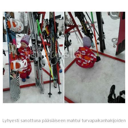
Lyhyesti sanottuna pääsiäiseen mahtui turvapaikanhakijoiden