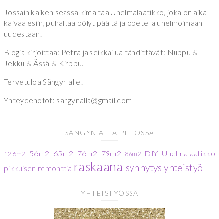
Jossain kaiken seassa kimaltaa Unelmalaatikko, joka on aika
kaivaa esiin, puhaltaa pölyt päältä ja opetella unelmoimaan
uudestaan.
Blogia kirjoittaa: Petra ja seikkailua tähdittävät: Nuppu &
Jekku & Ässä & Kirppu.
Tervetuloa Sängyn alle!
Yhteydenotot: sangynalla@gmail.com
SÄNGYN ALLA PIILOSSA
56m2
65m2
76m2
79m2
DIY
Unelmalaatikko
126m2
86m2
raskaana
synnytys
yhteistyö
pikkuisen remonttia
YHTEISTYÖSSÄ