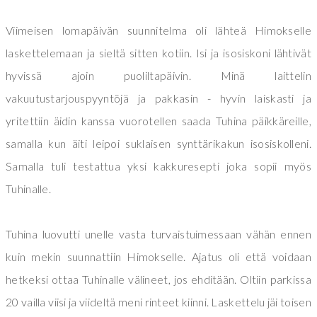
Viimeisen lomapäivän suunnitelma oli lähteä Himokselle
laskettelemaan ja sieltä sitten kotiin. Isi ja isosiskoni lähtivät
hyvissä ajoin puoliltapäivin. Minä laittelin
vakuutustarjouspyyntöjä ja pakkasin - hyvin laiskasti ja
yritettiin äidin kanssa vuorotellen saada Tuhina päikkäreille,
samalla kun äiti leipoi suklaisen synttärikakun isosiskolleni.
Samalla tuli testattua yksi kakkuresepti joka sopii myös
Tuhinalle.
Tuhina luovutti unelle vasta turvaistuimessaan vähän ennen
kuin mekin suunnattiin Himokselle. Ajatus oli että voidaan
hetkeksi ottaa Tuhinalle välineet, jos ehditään. Oltiin parkissa
20 vailla viisi ja viideltä meni rinteet kiinni. Laskettelu jäi toisen