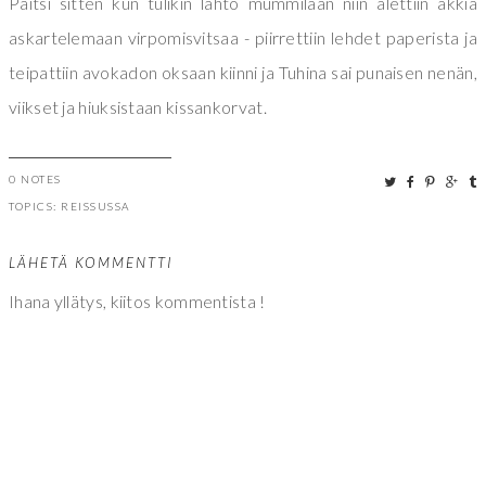
Paitsi sitten kun tulikin lähtö mummilaan niin alettiin äkkiä
askartelemaan virpomisvitsaa - piirrettiin lehdet paperista ja
teipattiin avokadon oksaan kiinni ja Tuhina sai punaisen nenän,
viikset ja hiuksistaan kissankorvat.
0 NOTES
TOPICS:
REISSUSSA
LÄHETÄ KOMMENTTI
Ihana yllätys, kiitos kommentista !