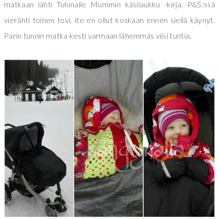
matkaan lähti Tuhinalle Mummin käsilaukku -kirja. P&S:ssä
vierähti toinen tovi, ite en ollut koskaan ennen siellä käynyt.
Parin tunnin matka kesti varmaan lähemmäs viisi tuntia.