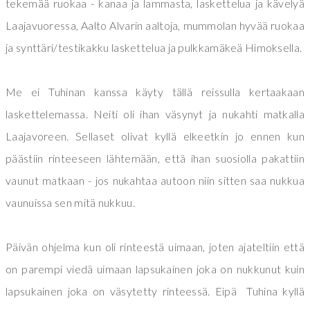
tekemää ruokaa - kanaa ja lammasta, laskettelua ja kävelyä
Laajavuoressa, Aalto Alvarin aaltoja, mummolan hyvää ruokaa
ja synttäri/testikakku laskettelua ja pulkkamäkeä Himoksella.
Me ei Tuhinan kanssa käyty tällä reissulla kertaakaan
laskettelemassa. Neiti oli ihan väsynyt ja nukahti matkalla
Laajavoreen. Sellaset olivat kyllä elkeetkin jo ennen kun
päästiin rinteeseen lähtemään, että ihan suosiolla pakattiin
vaunut matkaan - jos nukahtaa autoon niin sitten saa nukkua
vaunuissa sen mitä nukkuu.
Päivän ohjelma kun oli rinteestä uimaan, joten ajateltiin että
on parempi viedä uimaan lapsukainen joka on nukkunut kuin
lapsukainen joka on väsytetty rinteessä. Eipä Tuhina kyllä