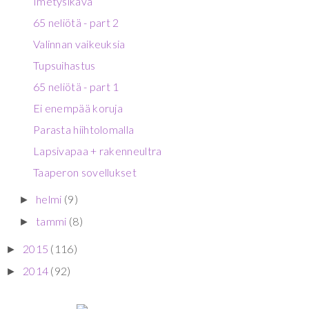
Imetysikävä
65 neliötä - part 2
Valinnan vaikeuksia
Tupsuihastus
65 neliötä - part 1
Ei enempää koruja
Parasta hiihtolomalla
Lapsivapaa + rakenneultra
Taaperon sovellukset
helmi
(9)
►
tammi
(8)
►
2015
(116)
►
2014
(92)
►