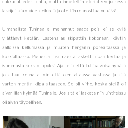
nukkunut edes tuntia, mutta ihmeteltiin eturinteen juuressa
laskijoita ja muiden leikkejä ja otettiin rennosti aamupäivä.
Uimahallista Tuhinaa ei meinannut saada pois, ei se kyllä
yllättänyt ketään. Lastenallas skipattiin kokonaan, käytiin
aalloissa kellumassa ja muuten hengailiin porealtaassa ja
koskialtaassa. Pienestä liukumäestä laskettiin pari kertaa ja
isommasta kerran lopuksi. Ajattelin että Tuhina voisa hypätä
jo altaan reunalta, niin että olen altaassa vastassa ja sitä
varten mentiin kilpa-altaaseen. Se oli virhe, koska siellä oli
aivan liian kylmää Tuhinalle. Jos sitä ei lasketa niin uintireissu
oli aivan täydellinen.