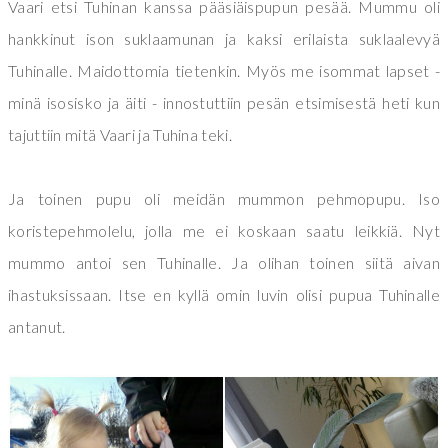
Vaari etsi Tuhinan kanssa pääsiäispupun pesää. Mummu oli
hankkinut ison suklaamunan ja kaksi erilaista suklaalevyä
Tuhinalle. Maidottomia tietenkin. Myös me isommat lapset -
minä isosisko ja äiti - innostuttiin pesän etsimisestä heti kun
tajuttiin mitä Vaari ja Tuhina teki.
Ja toinen pupu oli meidän mummon pehmopupu. Iso
koristepehmolelu, jolla me ei koskaan saatu leikkiä. Nyt
mummo antoi sen Tuhinalle. Ja olihan toinen siitä aivan
ihastuksissaan. Itse en kyllä omin luvin olisi pupua Tuhinalle
antanut.