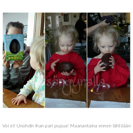
Voi ei! Unohdin ihan pari pupua! Maanantaina ennen lähtöään