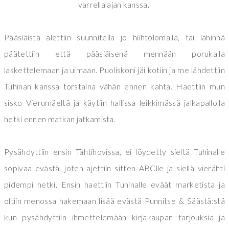
varrella ajan kanssa.
Pääsiäistä alettiin suunnitella jo hiihtolomalla, tai lähinnä
päätettiin että pääsiäisenä mennään porukalla
laskettelemaan ja uimaan. Puoliskoni jäi kotiin ja me lähdettiin
Tuhinan kanssa torstaina vähän ennen kahta. Haettiin mun
sisko Vierumäeltä ja käytiin hallissa leikkimässä jalkapallolla
hetki ennen matkan jatkamista.
Pysähdyttiin ensin Tähtihovissa, ei löydetty sieltä Tuhinalle
sopivaa evästä, joten ajettiin sitten ABClle ja siellä vierähti
pidempi hetki. Ensin haettiin Tuhinalle eväät marketista ja
oltiin menossa hakemaan lisää evästä Punnitse & Säästä:stä
kun pysähdyttiin ihmettelemään kirjakaupan tarjouksia ja