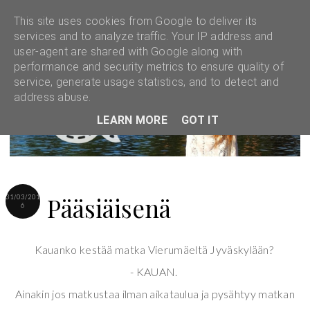
This site uses cookies from Google to deliver its
services and to analyze traffic. Your IP address and
user-agent are shared with Google along with
performance and security metrics to ensure quality of
service, generate usage statistics, and to detect and
address abuse.
LEARN MORE
GOT IT
Pääsiäisenä
31/03/201
6
Kauanko kestää matka Vierumäeltä Jyväskylään?
- KAUAN.
Ainakin jos matkustaa ilman aikataulua ja pysähtyy matkan