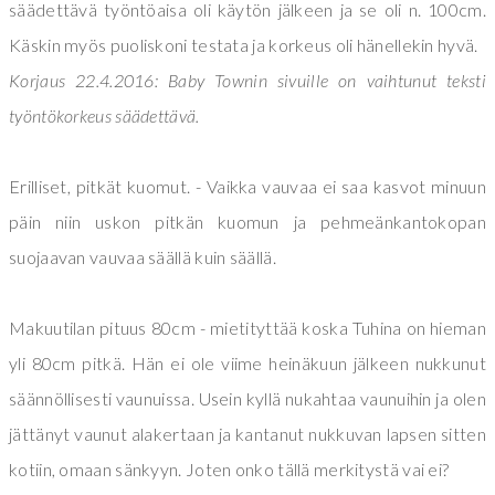
säädettävä työntöaisa oli käytön jälkeen ja se oli n. 100cm.
Käskin myös puoliskoni testata ja korkeus oli hänellekin hyvä.
Korjaus 22.4.2016: Baby Townin sivuille on vaihtunut teksti
työntökorkeus säädettävä.
Erilliset, pitkät kuomut. - Vaikka vauvaa ei saa kasvot minuun
päin niin uskon pitkän kuomun ja pehmeänkantokopan
suojaavan vauvaa säällä kuin säällä.
Makuutilan pituus 80cm - mietityttää koska Tuhina on hieman
yli 80cm pitkä. Hän ei ole viime heinäkuun jälkeen nukkunut
säännöllisesti vaunuissa. Usein kyllä nukahtaa vaunuihin ja olen
jättänyt vaunut alakertaan ja kantanut nukkuvan lapsen sitten
kotiin, omaan sänkyyn. Joten onko tällä merkitystä vai ei?