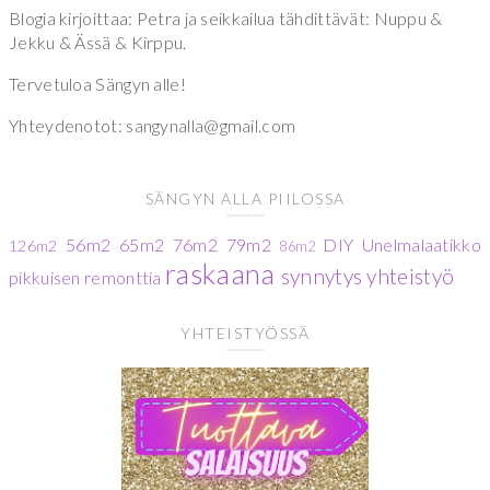
Blogia kirjoittaa: Petra ja seikkailua tähdittävät: Nuppu &
Jekku & Ässä & Kirppu.
Tervetuloa Sängyn alle!
Yhteydenotot: sangynalla@gmail.com
SÄNGYN ALLA PIILOSSA
56m2
65m2
76m2
79m2
DIY
Unelmalaatikko
126m2
86m2
raskaana
synnytys
yhteistyö
pikkuisen remonttia
YHTEISTYÖSSÄ