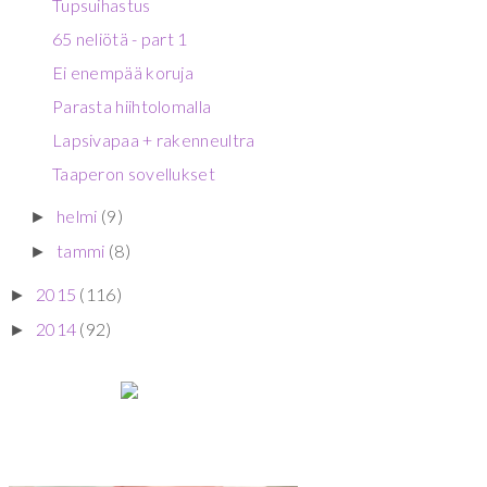
Tupsuihastus
65 neliötä - part 1
Ei enempää koruja
Parasta hiihtolomalla
Lapsivapaa + rakenneultra
Taaperon sovellukset
helmi
(9)
►
tammi
(8)
►
2015
(116)
►
2014
(92)
►