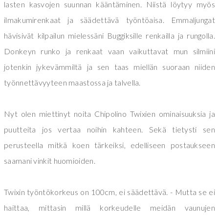
lasten kasvojen suunnan kääntäminen. Niistä löytyy myös
ilmakumirenkaat ja säädettävä työntöaisa. Emmaljungat
hävisivät kilpailun mielessäni Buggiksille renkailla ja rungolla.
Donkeyn runko ja renkaat vaan vaikuttavat mun silmiini
jotenkin jykevämmiltä ja sen taas miellän suoraan niiden
työnnettävyyteen maastossa ja talvella.
Nyt olen miettinyt noita Chipolino Twixien ominaisuuksia ja
puutteita jos vertaa noihin kahteen. Sekä tietysti sen
perusteella mitkä koen tärkeiksi, edelliseen postaukseen
saamani vinkit huomioiden.
Twixin työntökorkeus on 100cm, ei säädettävä. - Mutta se ei
haittaa, mittasin millä korkeudelle meidän vaunujen