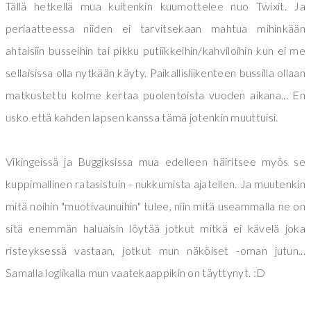
Tällä hetkellä mua kuitenkin kuumottelee nuo Twixit. Ja
periaatteessa niiden ei tarvitsekaan mahtua mihinkään
ahtaisiin busseihin tai pikku putiikkeihin/kahviloihin kun ei me
sellaisissa olla nytkään käyty. Paikallisliikenteen bussilla ollaan
matkustettu kolme kertaa puolentoista vuoden aikana... En
usko että kahden lapsen kanssa tämä jotenkin muuttuisi.
Vikingeissä ja Buggiksissa mua edelleen häiritsee myös se
kuppimallinen ratasistuin - nukkumista ajatellen. Ja muutenkin
mitä noihin "muotivaunuihin" tulee, niin mitä useammalla ne on
sitä enemmän haluaisin löytää jotkut mitkä ei kävelä joka
risteyksessä vastaan, jotkut mun näköiset -oman jutun...
Samalla logiikalla mun vaatekaappikin on täyttynyt. :D