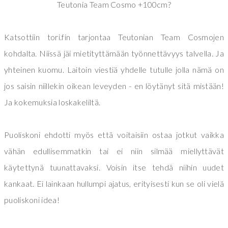
Teutonia Team Cosmo +100cm?
Katsottiin tori.fin tarjontaa Teutonian Team Cosmojen
kohdalta. Niissä jäi mietityttämään työnnettävyys talvella. Ja
yhteinen kuomu. Laitoin viestiä yhdelle tutulle jolla nämä on
jos saisin niillekin oikean leveyden - en löytänyt sitä mistään!
Ja kokemuksia loskakeliltä.
Puoliskoni ehdotti myös että voitaisiin ostaa jotkut vaikka
vähän edullisemmatkin tai ei niin silmää miellyttävät
käytettynä tuunattavaksi. Voisin itse tehdä niihin uudet
kankaat. Ei lainkaan hullumpi ajatus, erityisesti kun se oli vielä
puoliskoni idea!