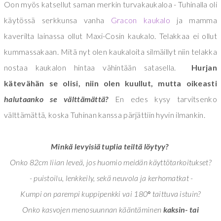
Oon myös katsellut saman merkin turvakaukaloa - Tuhinalla oli
käytössä serkkunsa vanha
Gracon kaukalo
ja mamma
kaverilta lainassa ollut Maxi-Cosin kaukalo. Telakkaa ei ollut
kummassakaan. Mitä nyt olen kaukaloita silmäillyt niin telakka
nostaa kaukalon hintaa vähintään satasella.
Hurjan
kätevähän se olisi, niin olen kuullut, mutta oikeasti
halutaanko se välttämättä?
En edes kysy tarvitsenko
välttämättä, koska Tuhinan kanssa pärjättiin hyvin ilmankin.
Minkä levyisiä tuplia teiltä löytyy?
Onko 82cm liian leveä, jos huomio meidän käyttötarkoitukset?
- puistoilu, lenkkeily, sekä neuvola ja kerhomatkat -
Kumpi on parempi kuppipenkki vai 180
taittuva istuin?
°
Onko kasvojen menosuunnan kääntäminen
kaksin- tai