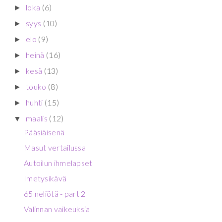
loka
(6)
►
syys
(10)
►
elo
(9)
►
heinä
(16)
►
kesä
(13)
►
touko
(8)
►
huhti
(15)
►
maalis
(12)
▼
Pääsiäisenä
Masut vertailussa
Autoilun ihmelapset
Imetysikävä
65 neliötä - part 2
Valinnan vaikeuksia