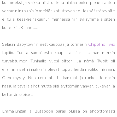
kuumeeksi ja vaikka niillä uutena hintaa onkin pienen auton
verran niin uskoin jo meidän kotiuttavan ne. Jos säästötavoite
ei tulisi kesä-heinäkuuhun mennessä niin syksymmällä sitten
kuitenkin. Kunnes.....
Selasin Babytownin nettikauppaa ja törmäsin
Chipolino Twix
tupliin. Tuolta samaisesta kaupasta tilasin saman merkin
turvaistuimen Tuhinalle vuosi sitten. Ja nämä Twixit oli
ensimmäiset rinnakkain olevat tuplat heidän valikoimissaan.
Olen myyty. Nuo renkaat! Ja kankaat ja runko. Jotenkin
hassulla tavalla sirot mutta silti älyttömän vahvan, tukevan ja
ketterän oloiset.
Emmaljungan ja Bugaboon paras plussa on ehdottomasti