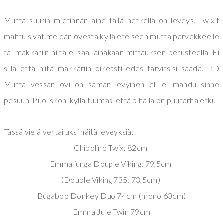
Mutta suurin mietinnän aihe tällä hetkellä on leveys. Twixit
mahtuisivat meidän ovesta kyllä eteiseen mutta parvekkeelle
tai makkariin niitä ei saa, ainakaan mittauksen perusteella. Ei
sillä että niitä makkariin oikeasti edes tarvitsisi saada... :D
Mutta vessan ovi on saman levyinen eli ei mahdu sinne
pesuun. Puoliskoni kyllä tuumasi että pihalla on puutarhaletku.
Tässä vielä vertailuksi näitä leveyksiä:
Chipolino Twix: 82cm
Emmaljunga Douple Viking: 79,5cm
(Douple Viking 735: 73,5cm)
Bugaboo Donkey Duo 74cm (mono 60cm)
Emma Jule Twin 79cm