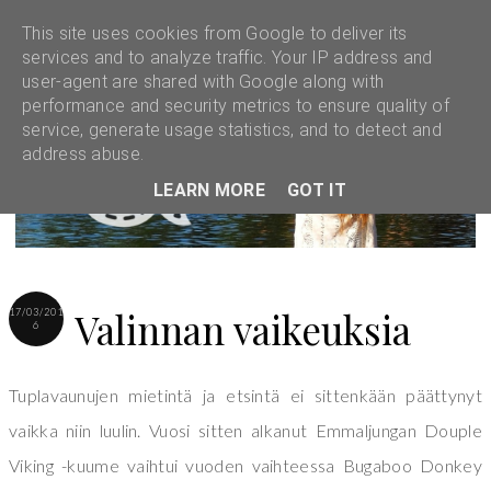
This site uses cookies from Google to deliver its
services and to analyze traffic. Your IP address and
user-agent are shared with Google along with
performance and security metrics to ensure quality of
service, generate usage statistics, and to detect and
address abuse.
LEARN MORE
GOT IT
Valinnan vaikeuksia
17/03/201
6
Tuplavaunujen mietintä ja etsintä ei sittenkään päättynyt
vaikka niin luulin. Vuosi sitten alkanut Emmaljungan Douple
Viking -kuume vaihtui vuoden vaihteessa Bugaboo Donkey