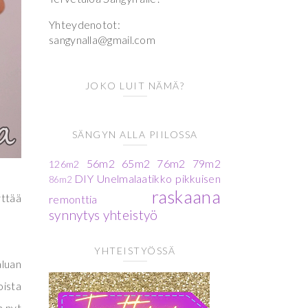
Yhteydenotot:
sangynalla@gmail.com
JOKO LUIT NÄMÄ?
SÄNGYN ALLA PIILOSSA
56m2
65m2
76m2
79m2
126m2
DIY
Unelmalaatikko
pikkuisen
86m2
raskaana
yttää
remonttia
synnytys
yhteistyö
YHTEISTYÖSSÄ
aluan
oista
n nyt