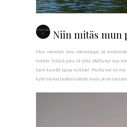
Niin mitäs mun p
07/04/202
6
Mun viimeisin oma viikonloppu oli ensimmäin
tekisin. Ystävä joka oli yhtä yllättynyt kun min
tarvi kysellä lupaa keltään". Mutta hei en mä
kyllä mä kertaalleen lähdin myös yksin tanssi