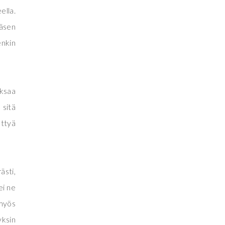
ella.
ääsen
enkin
aksaa
 sitä
ettyä
ästi,
ei ne
 myös
yksin