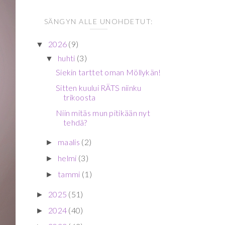
SÄNGYN ALLE UNOHDETUT:
2026
(9)
▼
huhti
(3)
▼
Siekin tarttet oman Möllykän!
Sitten kuului RÄTS niinku
trikoosta
Niin mitäs mun pitikään nyt
tehdä?
maalis
(2)
►
helmi
(3)
►
tammi
(1)
►
2025
(51)
►
2024
(40)
►