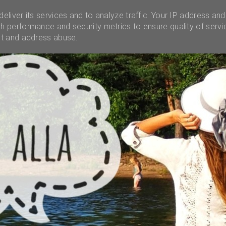
INSTAGRAM
INFO
UNELMALAATIKKO
MENES
eliver its services and to analyze traffic. Your IP address and
h performance and security metrics to ensure quality of servi
ct and address abuse.