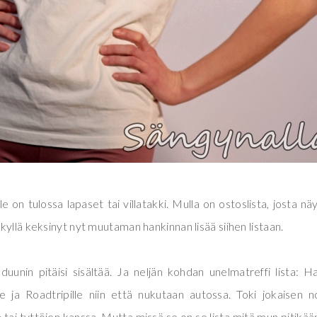
le on tulossa lapaset tai villatakki. Mulla on ostoslista, josta nä
kyllä keksinyt nyt muutaman hankinnan lisää siihen listaan.
duunin pitäisi sisältää. Ja neljän kohdan unelmatreffi lista: H
le ja Roadtripille niin että nukutaan autossa. Toki jokaisen n
in tai tyttöjen kanssa. Mutta missä se on se lista mitä mun pitikää