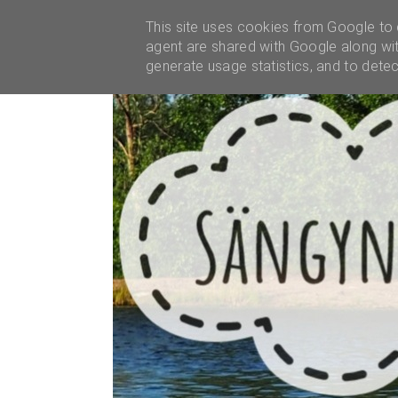
YHTEISTYÖT
This site uses cookies from Google to d
agent are shared with Google along wit
generate usage statistics, and to dete