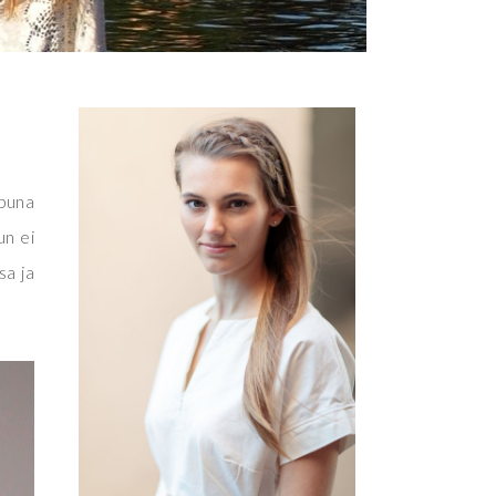
ppuna
un ei
sa ja