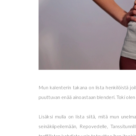
Mun kalenterin takana on lista henkilöistä joil
puuttuvan enää ainoastaan blenderi. Toki olen 
Lisäksi mulla on lista siitä, mitä mun unelma
seinäkiipeilemään, Repovedelle, Tanssitunnil
treffilistan kohdista voin toteuttaa ihan itsek