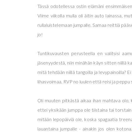
Tässä odotellessa ostin elämäni ensimmäisen sa
Viime viikolla mulla oli äitin auto lainassa, m
rullaluistelemaan jumpalle. Samaa reittiä pääs
jo!
Tuntikuvausten perusteella en valitsisi aa
jäsenyydestä, niin minähän käyn sitten niillä ka
mitä tehdään niillä tangoilla ja levypainoilla?
lihasvoimaa. RVP no luulen että reisi ja peppu s
Oli muuten pitkästä aikaa ihan mahtava olo, 
ettei yksikään jumppa ole tiistaina tai torstai
mitään lepopäiviä ole, koska spagaatia treen
lauantaina jumpalle - ainakin jos olen koton