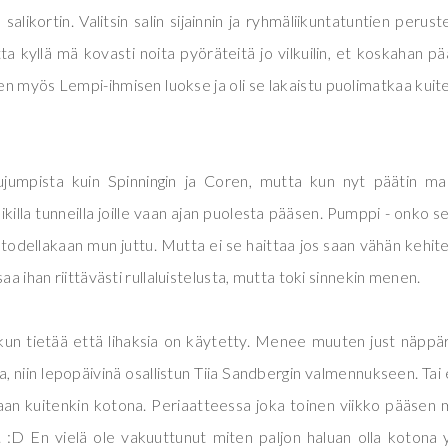
likortin. Valitsin salin sijainnin ja ryhmäliikuntatuntien peruste
utta kyllä mä kovasti noita pyöräteitä jo vilkuilin, et koskahan p
en myös Lempi-ihmisen luokse ja oli se lakaistu puolimatkaa kuit
mujumpista kuin Spinningin ja Coren, mutta kun nyt päätin m
ikilla tunneilla joille vaan ajan puolesta pääsen. Pumppi - onko se
 Ei todellakaan mun juttu. Mutta ei se haittaa jos saan vähän kehit
aa ihan riittävästi rullaluistelusta, mutta toki sinnekin menen.
kun tietää että lihaksia on käytetty. Menee muuten just näppär
na, niin lepopäivinä osallistun Tiia Sandbergin valmennukseen. Tai 
aan kuitenkin kotona. Periaatteessa joka toinen viikko pääsen
a. :D En vielä ole vakuuttunut miten paljon haluan olla kotona 