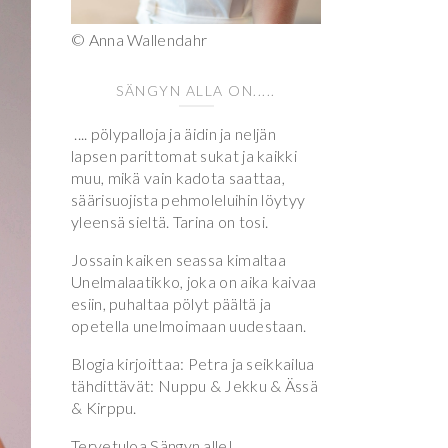
© Anna Wallendahr
SÄNGYN ALLA ON.....
.... pölypalloja ja äidin ja neljän
lapsen parittomat sukat ja kaikki
muu, mikä vain kadota saattaa,
säärisuojista pehmoleluihin löytyy
yleensä sieltä. Tarina on tosi.
Jossain kaiken seassa kimaltaa
Unelmalaatikko, joka on aika kaivaa
esiin, puhaltaa pölyt päältä ja
opetella unelmoimaan uudestaan.
Blogia kirjoittaa: Petra ja seikkailua
tähdittävät: Nuppu & Jekku & Ässä
& Kirppu.
Tervetuloa Sängyn alle!