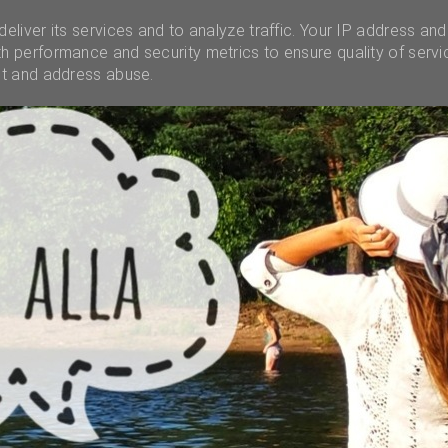
INSTAGRAM
INFO
UNELMALAATIKKO
MENES
eliver its services and to analyze traffic. Your IP address and
h performance and security metrics to ensure quality of servi
ct and address abuse.