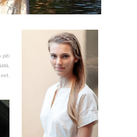
 piti
ällä,
keet.