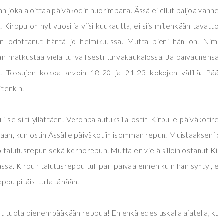
hän joka aloittaa päiväkodin nuorimpana. Ässä ei ollut paljoa vanh
 Kirppu on nyt vuosi ja viisi kuukautta, ei siis mitenkään tavat
on odottanut häntä jo helmikuussa. Mutta pieni hän on. Nim
n matkustaa vielä turvallisesti turvakaukalossa. Ja päiväunens
a. Tossujen kokoa arvoin 18-20 ja 21-23 kokojen välillä. Pä
itenkin.
i se silti yllättäen. Veronpalautuksilla ostin Kirpulle päiväkotir
kaan, kun ostin Ässälle päiväkotiin isomman repun. Muistaakseni 
 jo talutusrepun sekä kerhorepun. Mutta en vielä silloin ostanut K
assa. Kirpun talutusreppu tuli pari päivää ennen kuin hän syntyi, 
ppu pitäisi tulla tänään.
ut tuota pienempääkään reppua! En ehkä edes uskalla ajatella, k