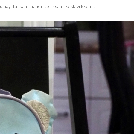
u näyttääkään hänen selässään keskiviikkona.