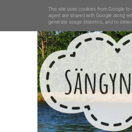
YHTEISTYÖT
This site uses cookies from Google to d
agent are shared with Google along wit
generate usage statistics, and to dete