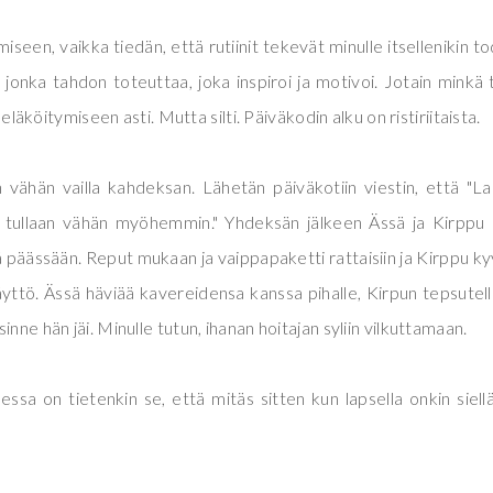
seen, vaikka tiedän, että rutiinit tekevät minulle itsellenikin to
jonka tahdon toteuttaa, joka inspiroi ja motivoi. Jotain minkä 
 eläköitymiseen asti. Mutta silti. Päiväkodin alku on ristiriitaista.
 vähän vailla kahdeksan. Lähetän päiväkotiin viestin, että "L
 tullaan vähän myöhemmin." Yhdeksän jälkeen Ässä ja Kirppu
 päässään. Reput mukaan ja vaippapaketti rattaisiin ja Kirppu kyy
yttö. Ässä häviää kavereidensa kanssa pihalle, Kirpun tepsutel
nne hän jäi. Minulle tutun, ihanan hoitajan syliin vilkuttamaan.
ssa on tietenkin se, että mitäs sitten kun lapsella onkin siellä