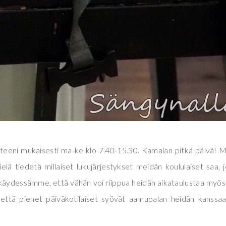
tteeni mukaisesti ma-ke klo 7.40-15.30. Kamalan pitkä päivä! 
ielä tiedetä millaiset lukujärjestykset meidän koululaiset saa, 
 käydessämme, että vähän voi riippua heidän aikataulustaa myös
a että pienet päiväkotilaiset syövät aamupalan heidän kanssaa