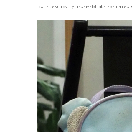
isolta Jekun syntymäpäivälahjaksi saama repp