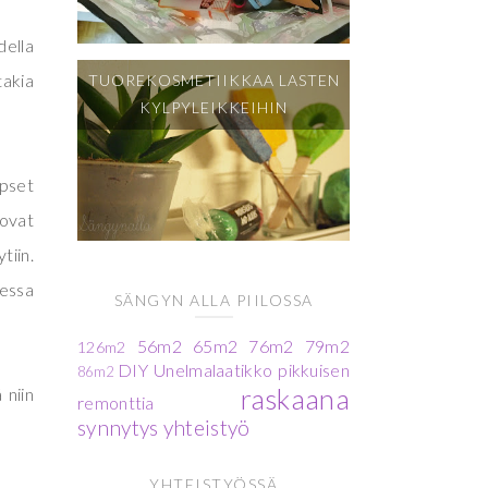
della
takia
TUOREKOSMETIIKKAA LASTEN
KYLPYLEIKKEIHIN
apset
 ovat
tiin.
lessa
SÄNGYN ALLA PIILOSSA
56m2
65m2
76m2
79m2
126m2
DIY
Unelmalaatikko
pikkuisen
86m2
raskaana
 niin
remonttia
synnytys
yhteistyö
YHTEISTYÖSSÄ