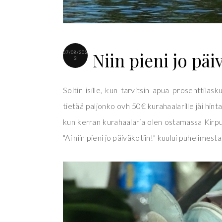
Niin pieni jo päi
07/08/202
3
Soitin isille, kun tarvitsin apua prosenttilas
tietää paljonko ovh 50€ kurahaalarille jäi hintaa
kun kerran kurahaalaria olen ostamassa Kirpu
"Ai niin pieni jo päiväkotiin!" kuului puhelimesta