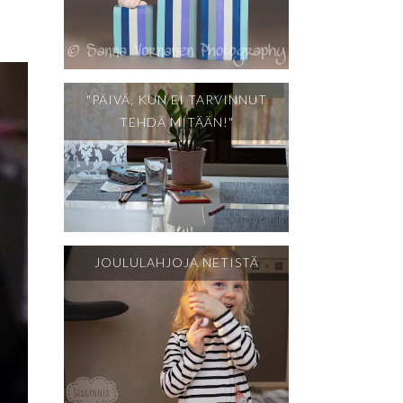
"PÄIVÄ, KUN EI TARVINNUT
TEHDÄ MITÄÄN!"
JOULULAHJOJA NETISTÄ