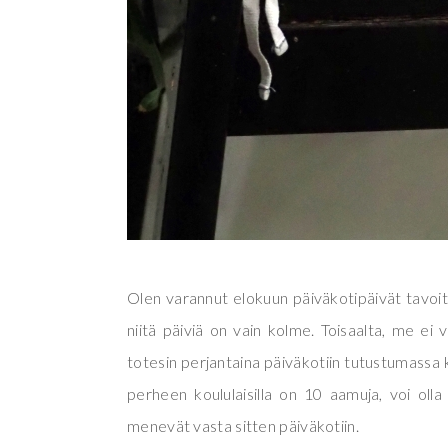
Olen varannut elokuun päiväkotipäivät tavoi
niitä päiviä on vain kolme. Toisaalta, me ei v
totesin perjantaina päiväkotiin tutustumassa
perheen koululaisilla on 10 aamuja, voi oll
menevät vasta sitten päiväkotiin.