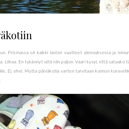
väkotiin
kuun. Prismassa oli kaikki lasten vaatteet alennuksessa ja minun
. Liikaa. En tykännyt siitä niin paljon. Vaari kysyi, että sataako tä
lle. Ei, ehei. Mutta päiväkotia varten tarvitaan kunnon kuraveh
.