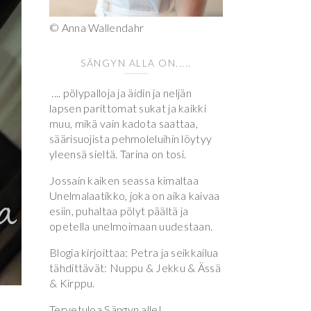
© Anna Wallendahr
SÄNGYN ALLA ON.....
.... pölypalloja ja äidin ja neljän
lapsen parittomat sukat ja kaikki
muu, mikä vain kadota saattaa,
säärisuojista pehmoleluihin löytyy
yleensä sieltä. Tarina on tosi.
Jossain kaiken seassa kimaltaa
Unelmalaatikko, joka on aika kaivaa
esiin, puhaltaa pölyt päältä ja
opetella unelmoimaan uudestaan.
Blogia kirjoittaa: Petra ja seikkailua
tähdittävät: Nuppu & Jekku & Ässä
& Kirppu.
Tervetuloa Sängyn alle!