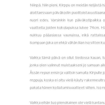
Niinpä. Niin pieni. Kirppu on meidän neljästä 
aloittaessaan päiväkodin puolitoistavuotiaana.
nuori edes. Varsinkin kun päiväkotipaikka 
vaatteita joiden kokolapuissa lukee 74cm. Hä
nukkuu pääasiassa vaunuissa, eikä rattaiss
isompaan joka on ehkä vähän liian iso sitten ku
Vaikka tämä päivä on ollut tiedossa kauan, tul
jonka olen valinnut muistaakseni jo samaan ai
Ässän repun ensin ja valitsin samalla Kirpulle
reppuja, koska ei oltu vielä käyty rakenneultr
pakata hänen kotiutumisvaatteet siihen. Iso re
Vaikka eihän tuo pienokainen ole vielä kantan