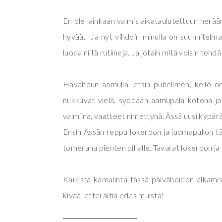
En ole lainkaan valmis aikataulutettuun heräämi
hyvää. Ja nyt vihdoin minulla on suunnitelma 
luoda niitä rutiineja. Ja jotain mitä voisin tehdä
Havahdun aamulla, etsin puhelimen, kello on
nukkuvat vielä, syödään aamupala kotona ja
valmiina, vaatteet nimettynä, Ässä uusi kypärä
Ensin Ässän reppu lokeroon ja juomapullon tä
tomerana pienten pihalle. Tavarat lokeroon ja si
Kaikista kamalinta tässä päivähoidon alkamise
kivaa, ettei äitiä edes muista!