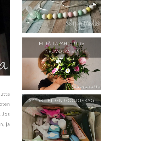
MITÄ TAPAHTUU 3V
NEUVOLASSA?
Mutta
SYYSBILEIDEN GOODIEBAG
joten
. Jos
n, ja