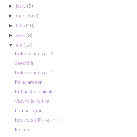
joulu
(5)
►
marras
(7)
►
loka
(10)
►
syys
(8)
►
elo
(14)
▼
Kokonainen yö - 2
Säestäjä
Kokonainen yö - 1
Paluu arkeen
Kutinasta Tuhinaksi
Väsynä ja Kutina
Loman loppu
tee - tupla iii - ke - ri !
Elokuu