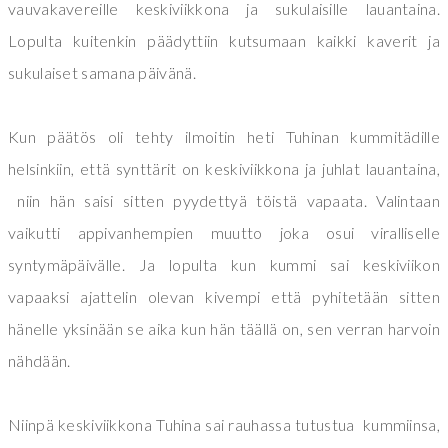
vauvakavereille keskiviikkona ja sukulaisille lauantaina.
Lopulta kuitenkin päädyttiin kutsumaan kaikki kaverit ja
sukulaiset samana päivänä.
Kun päätös oli tehty ilmoitin heti Tuhinan kummitädille
helsinkiin, että synttärit on keskiviikkona ja juhlat lauantaina,
niin hän saisi sitten pyydettyä töistä vapaata. Valintaan
vaikutti appivanhempien muutto joka osui viralliselle
syntymäpäivälle. Ja lopulta kun kummi sai keskiviikon
vapaaksi ajattelin olevan kivempi että pyhitetään sitten
hänelle yksinään se aika kun hän täällä on, sen verran harvoin
nähdään.
Niinpä keskiviikkona Tuhina sai rauhassa tutustua kummiinsa,