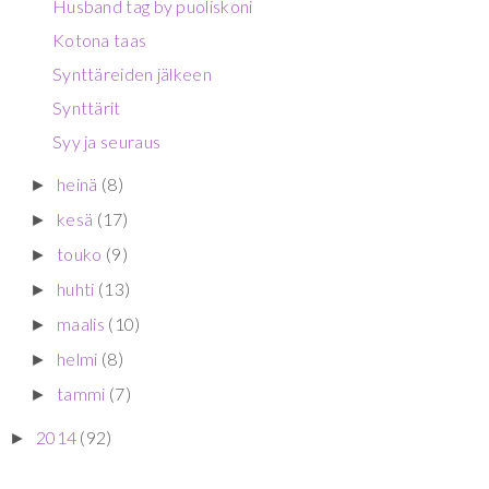
Husband tag by puoliskoni
Kotona taas
Synttäreiden jälkeen
Synttärit
Syy ja seuraus
heinä
(8)
►
kesä
(17)
►
touko
(9)
►
huhti
(13)
►
maalis
(10)
►
helmi
(8)
►
tammi
(7)
►
2014
(92)
►