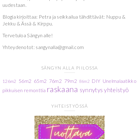
uudestaan.
Blogia kirjoittaa: Petra ja seikkailua tähdittävät: Nuppu &
Jekku & Ässä & Kirppu.
Tervetuloa Sängyn alle!
Yhteydenotot: sangynalla@gmail.com
SÄNGYN ALLA PIILOSSA
56m2
65m2
76m2
79m2
DIY
Unelmalaatikko
126m2
86m2
raskaana
synnytys
yhteistyö
pikkuisen remonttia
YHTEISTYÖSSÄ