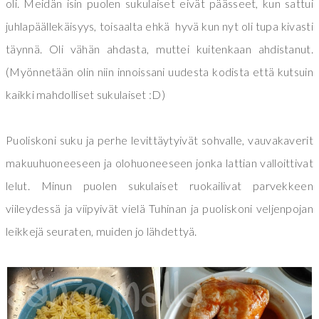
oli. Meidän isin puolen sukulaiset eivät päässeet, kun sattui
juhlapäällekäisyys, toisaalta ehkä hyvä kun nyt oli tupa kivasti
täynnä. Oli vähän ahdasta, muttei kuitenkaan ahdistanut.
(Myönnetään olin niin innoissani uudesta kodista että kutsuin
kaikki mahdolliset sukulaiset :D)
Puoliskoni suku ja perhe levittäytyivät sohvalle, vauvakaverit
makuuhuoneeseen ja olohuoneeseen jonka lattian valloittivat
lelut. Minun puolen sukulaiset ruokailivat parvekkeen
viileydessä ja viipyivät vielä Tuhinan ja puoliskoni veljenpojan
leikkejä seuraten, muiden jo lähdettyä.