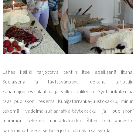
Lähes kaikki tarjottava tehtiin itse edellisenä iltana.
Suolaisena ja täyttävänpänä ruokana tarjottiin
kanamajoneesisalaattia ja valkosipulileipiä. Synttärikakkuina
taas puoliskoni tekemä Kunigatarrahka-juustokakku, minun
tekemä vadelma-suklaarahka-täytekakku ja puoliskoni
mummon tekemä mansikkakakku. Äitini teki vauvoille
banaanimuffinseja, sellaisia joita Tuhinakin sai syödä.