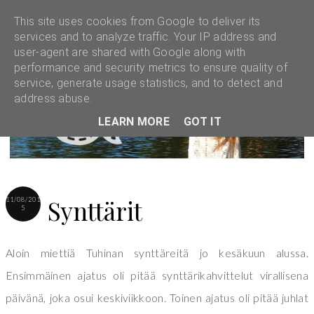
This site uses cookies from Google to deliver its
services and to analyze traffic. Your IP address and
user-agent are shared with Google along with
performance and security metrics to ensure quality of
service, generate usage statistics, and to detect and
address abuse.
LEARN MORE
GOT IT
Synttärit
11/08/201
5
Aloin miettiä Tuhinan synttäreitä jo kesäkuun alussa.
Ensimmäinen ajatus oli pitää synttärikahvittelut virallisena
päivänä, joka osui keskiviikkoon. Toinen ajatus oli pitää juhlat