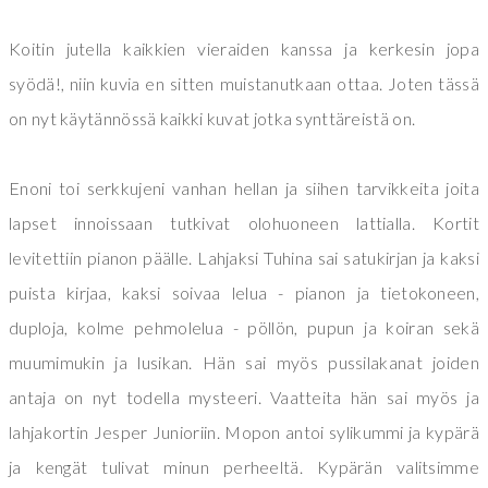
Koitin jutella kaikkien vieraiden kanssa ja kerkesin jopa
syödä!, niin kuvia en sitten muistanutkaan ottaa. Joten tässä
on nyt käytännössä kaikki kuvat jotka synttäreistä on.
Enoni toi serkkujeni vanhan hellan ja siihen tarvikkeita joita
lapset innoissaan tutkivat olohuoneen lattialla. Kortit
levitettiin pianon päälle. Lahjaksi Tuhina sai satukirjan ja kaksi
puista kirjaa, kaksi soivaa lelua - pianon ja tietokoneen,
duploja, kolme pehmolelua - pöllön, pupun ja koiran sekä
muumimukin ja lusikan. Hän sai myös pussilakanat joiden
antaja on nyt todella mysteeri. Vaatteita hän sai myös ja
lahjakortin Jesper Junioriin. Mopon antoi sylikummi ja kypärä
ja kengät tulivat minun perheeltä. Kypärän valitsimme