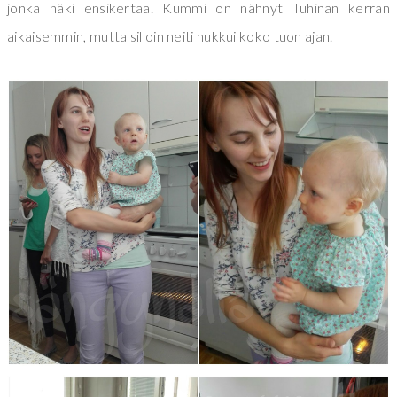
jonka näki ensikertaa. Kummi on nähnyt Tuhinan kerran
aikaisemmin, mutta silloin neiti nukkui koko tuon ajan.