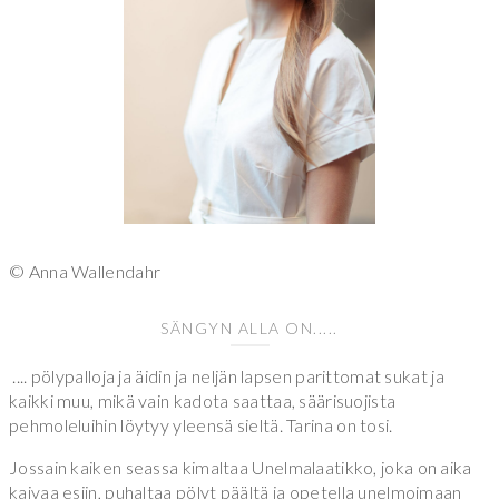
© Anna Wallendahr
SÄNGYN ALLA ON.....
.... pölypalloja ja äidin ja neljän lapsen parittomat sukat ja
kaikki muu, mikä vain kadota saattaa, säärisuojista
pehmoleluihin löytyy yleensä sieltä. Tarina on tosi.
Jossain kaiken seassa kimaltaa Unelmalaatikko, joka on aika
kaivaa esiin, puhaltaa pölyt päältä ja opetella unelmoimaan