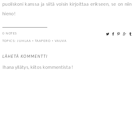
puoliskoni kanssa ja siitä voisin kirjoittaa erikseen, se on niin
hieno!
0 NOTES
TOPICS:
JUHLAA
+
TAAPERO
+
VAUVA
LÄHETÄ KOMMENTTI
Ihana yllätys, kiitos kommentista !