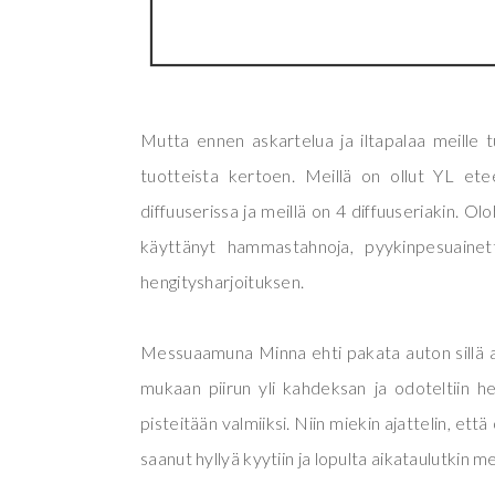
Mutta ennen askartelua ja iltapalaa meille tul
tuotteista kertoen. Meillä on ollut YL ete
diffuuserissa ja meillä on 4 diffuuseriakin. 
käyttänyt hammastahnoja, pyykinpesuainett
hengitysharjoituksen.
Messuaamuna Minna ehti pakata auton sillä a
mukaan piirun yli kahdeksan ja odoteltiin het
pisteitään valmiiksi. Niin miekin ajattelin, ett
saanut hyllyä kyytiin ja lopulta aikataulutkin 