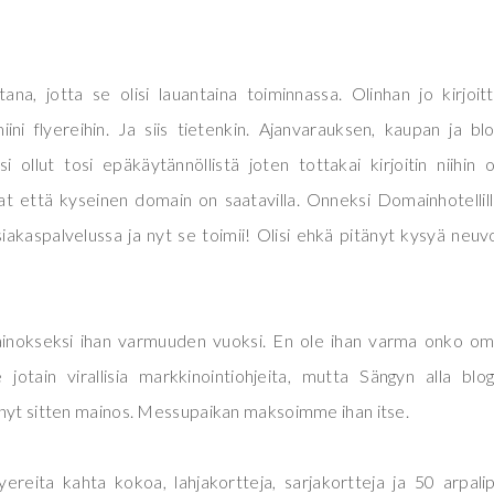
tana, jotta se olisi lauantaina toiminnassa. Olinhan jo kirjoit
i flyereihin. Ja siis tietenkin. Ajanvarauksen, kaupan ja bl
si ollut tosi epäkäytännöllistä joten tottakai kirjoitin niihin
rat että kyseinen domain on saatavilla. Onneksi Domainhotellil
asiakaspalvelussa ja nyt se toimii! Olisi ehkä pitänyt kysyä neuv
inokseksi ihan varmuuden vuoksi. En ole ihan varma onko om
le jotain virallisia markkinointiohjeita, mutta Sängyn alla blo
ä nyt sitten mainos. Messupaikan maksoimme ihan itse.
lyereita kahta kokoa, lahjakortteja, sarjakortteja ja 50 arpali