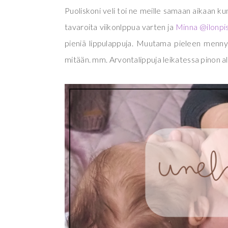
Puoliskoni veli toi ne meille samaan aikaan k
tavaroita viikonlppua varten ja
Minna @ilonpi
pieniä lippulappuja. Muutama pieleen mennyt 
mitään. mm. Arvontalippuja leikatessa pinon alin p