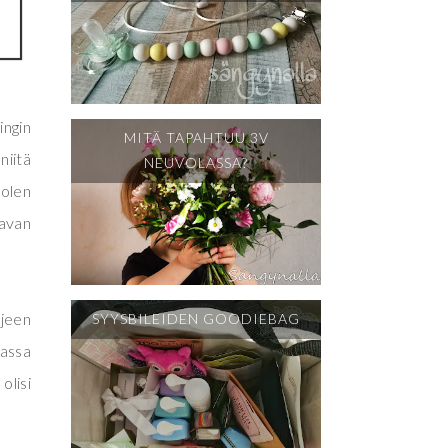
ingin
MITÄ TAPAHTUU 3V
niitä
NEUVOLASSA?
 olen
avan
hjeen
SYYSBILEIDEN GOODIEBAG
massa
olisi