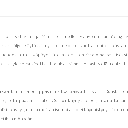
i pari ystävääni ja Minna piti meille hyvinvointi illan YoungLiv
eriset öljyt käytössä nyt reilu kolme vuotta, eniten käytän 
Olohuoneessa, mun yöpöydällä ja lasten huoneissa omansa. Lisäksi
a ja yleispesuainetta. Lopuksi Minna ohjasi vielä rentoutt
ikaa, kun minä pumppasin maitoa. Saavuttiin Kymin Ruukkiin o
ki, että päästiin sisälle. Osa oli käynyt jo perjantaina laitta
ä olisin käynyt, mutta meidän isompi auto ei käynnistynyt, joten en 
meni ihan mönkään.