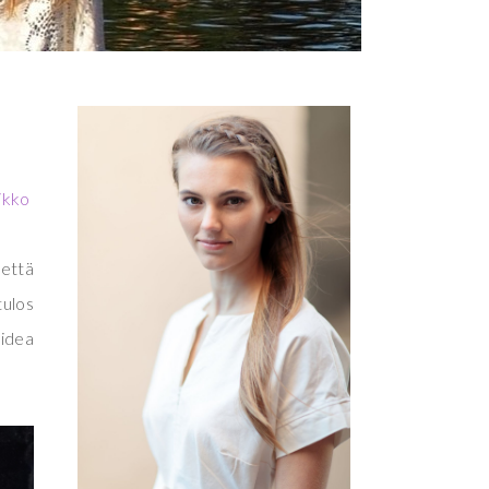
ikko
 että
tulos
 idea