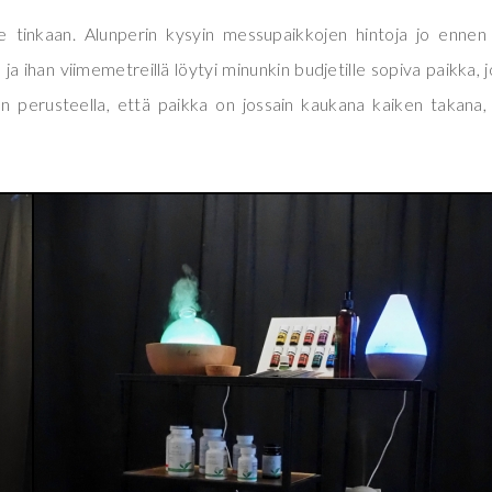
me tinkaan. Alunperin kysyin messupaikkojen hintoja jo ennen
 ja ihan viimemetreillä löytyi minunkin budjetille sopiva paikka, 
n perusteella, että paikka on jossain kaukana kaiken takana,