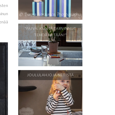
asten
minun
 enää
"PÄIVÄ, KUN EI TARVINNUT
TEHDÄ MITÄÄN!"
JOULULAHJOJA NETISTÄ