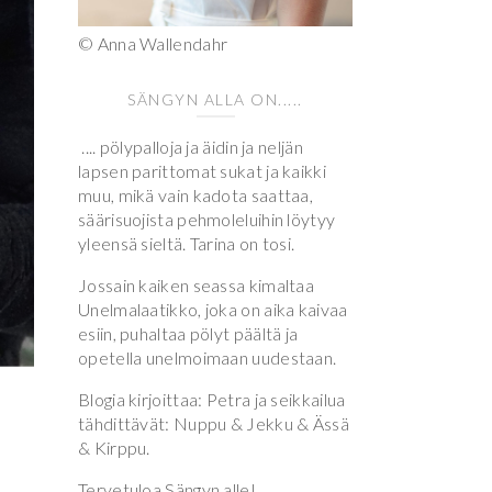
© Anna Wallendahr
SÄNGYN ALLA ON.....
.... pölypalloja ja äidin ja neljän
lapsen parittomat sukat ja kaikki
muu, mikä vain kadota saattaa,
säärisuojista pehmoleluihin löytyy
yleensä sieltä. Tarina on tosi.
Jossain kaiken seassa kimaltaa
Unelmalaatikko, joka on aika kaivaa
esiin, puhaltaa pölyt päältä ja
opetella unelmoimaan uudestaan.
Blogia kirjoittaa: Petra ja seikkailua
tähdittävät: Nuppu & Jekku & Ässä
& Kirppu.
Tervetuloa Sängyn alle!