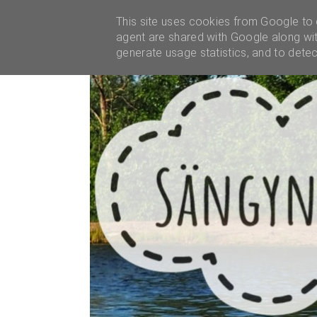
YHTEISTYÖT
This site uses cookies from Google to d
agent are shared with Google along wit
generate usage statistics, and to dete