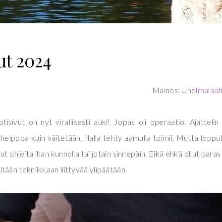
t 2024
Mainos:
Unelmalaat
isivut on nyt virallisesti auki! Jopas oli operaatio. Ajattelin
 helppoa kuin väitetään, illalla tehty aamulla toimii. Mutta loppu
t ohjeita ihan kunnolla tai jotain sinnepäin. Eikä ehkä ollut paras
ään tekniikkaan liittyvää ylipäätään.