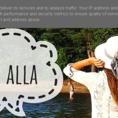
INSTAGRAM
INFO
UNELMALAATIKKO
MENES
eliver its services and to analyze traffic. Your IP address and
h performance and security metrics to ensure quality of servi
ct and address abuse.