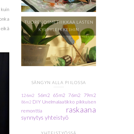
 kuin
jonka
TUOREKOSMETIIKKAA LASTEN
 eikä
KYLPYLEIKKEIHIN
SÄNGYN ALLA PIILOSSA
56m2
65m2
76m2
79m2
126m2
DIY
Unelmalaatikko
pikkuisen
86m2
raskaana
remonttia
synnytys
yhteistyö
YHTEISTYÖSSÄ