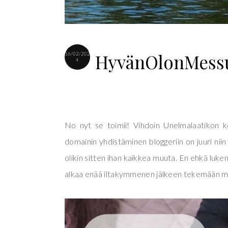
HyvänOlonMessu
16/02/202
4
No nyt se toimii! Vihdoin Unelmalaatikon kot
domainin yhdistäminen bloggeriin on juuri niin
olikin sitten ihan kaikkea muuta. En ehkä lukenu
alkaa enää iltakymmenen jälkeen tekemään mit