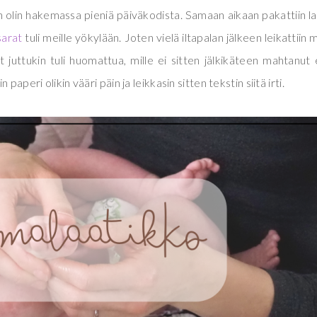
un olin hakemassa pieniä päiväkodista. Samaan aikaan pakattiin l
sarat
tuli meille yökylään. Joten vielä iltapalan jälkeen leikattiin 
juttukin tuli huomattua, mille ei sitten jälkikäteen mahtanut
aperi olikin vääri päin ja leikkasin sitten tekstin siitä irti.