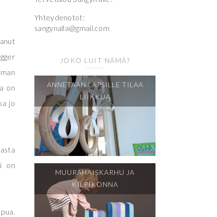
Yhteydenotot:
sangynalla@gmail.com
tanut
ogger
JOKO LUIT NÄMÄ?
 oman
ANNETAAN LAPSILLE TILAA
la on
LIIKKUA
oa jo
asta
gi on
MUURAHAISKARHU JA
KILPIKONNA
ppua.