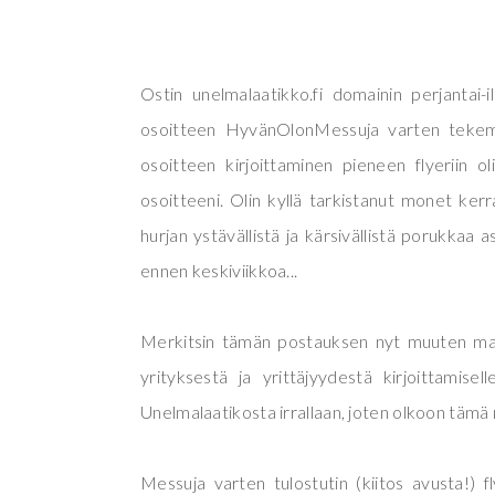
Ostin unelmalaatikko.fi domainin perjantai-il
osoitteen HyvänOlonMessuja varten tekemiin
osoitteen kirjoittaminen pieneen flyeriin oli
osoitteeni. Olin kyllä tarkistanut monet ker
hurjan ystävällistä ja kärsivällistä porukkaa 
ennen keskiviikkoa...
Merkitsin tämän postauksen nyt muuten ma
yrityksestä ja yrittäjyydestä kirjoittamisel
Unelmalaatikosta irrallaan, joten olkoon täm
Messuja varten tulostutin (kiitos avusta!) f