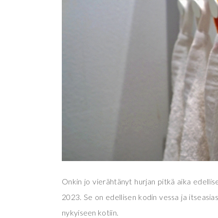
Onkin jo vierähtänyt hurjan pitkä aika edelli
2023. Se on edellisen kodin vessa ja itseasia
nykyiseen kotiin.