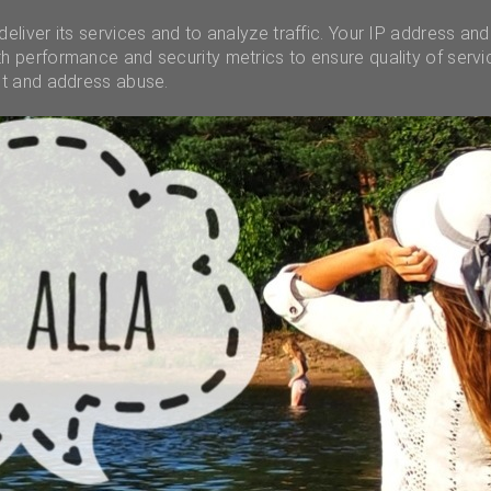
INSTAGRAM
INFO
UNELMALAATIKKO
MENES
eliver its services and to analyze traffic. Your IP address and
h performance and security metrics to ensure quality of servi
ct and address abuse.