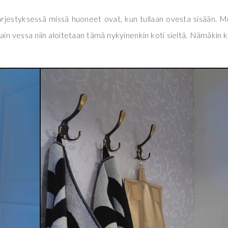
 järjestyksessä missä huoneet ovat, kun tullaan ovesta sisään. M
vain vessa niin aloitetaan tämä nykyinenkin koti sieltä. Nämäkin 