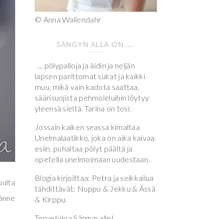
© Anna Wallendahr
SÄNGYN ALLA ON.....
.... pölypalloja ja äidin ja neljän
lapsen parittomat sukat ja kaikki
muu, mikä vain kadota saattaa,
säärisuojista pehmoleluihin löytyy
yleensä sieltä. Tarina on tosi.
Jossain kaiken seassa kimaltaa
Unelmalaatikko, joka on aika kaivaa
esiin, puhaltaa pölyt päältä ja
opetella unelmoimaan uudestaan.
Blogia kirjoittaa: Petra ja seikkailua
uulta
tähdittävät: Nuppu & Jekku & Ässä
tänne
& Kirppu.
Tervetuloa Sängyn alle!