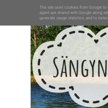
YHTEISTYÖT
This site uses cookies from Google to d
agent are shared with Google along wit
generate usage statistics, and to dete