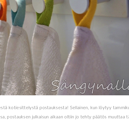
sestä kotiesittelystä postauksesta! Sellainen, kun löytyy tammik
ssa, postauksen julkaisun aikaan oltiin jo tehty päätös muuttaa 