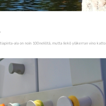
1
iapinta-ala on noin 100neliötä, mutta liekö yläkerran vino katto