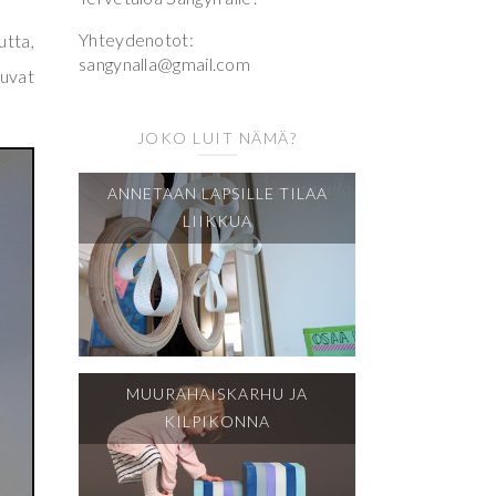
Yhteydenotot:
utta,
sangynalla@gmail.com
kuvat
JOKO LUIT NÄMÄ?
ANNETAAN LAPSILLE TILAA
LIIKKUA
MUURAHAISKARHU JA
KILPIKONNA