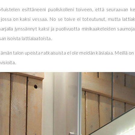
Muistelen esittäneeni puoliskolleni toiveen, että seuraavan k
ossa on kaksi vessaa. No se toive ei toteutunut, mutta lattia
rjalla jynssännyt kaksi ja puolivuotta minikaakeleiden saumoja,
n isoista lattialaatoista.
tämän talon upeista ratkaisuista ei ole meidän käsialaa. Meillä on 
visioita.