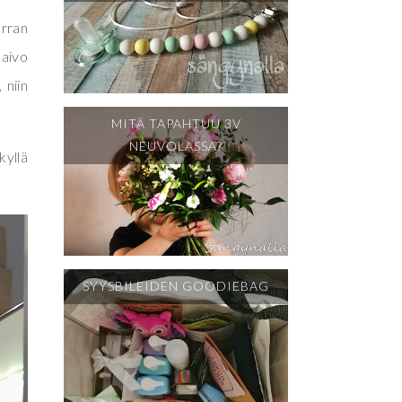
erran
kaivo
 niin
MITÄ TAPAHTUU 3V
NEUVOLASSA?
kyllä
SYYSBILEIDEN GOODIEBAG