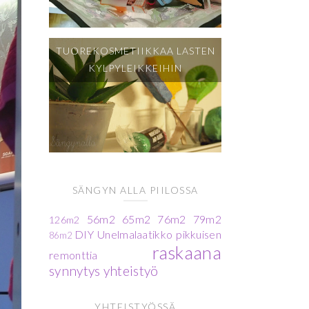
TUOREKOSMETIIKKAA LASTEN
KYLPYLEIKKEIHIN
SÄNGYN ALLA PIILOSSA
56m2
65m2
76m2
79m2
126m2
DIY
Unelmalaatikko
pikkuisen
86m2
raskaana
remonttia
synnytys
yhteistyö
YHTEISTYÖSSÄ