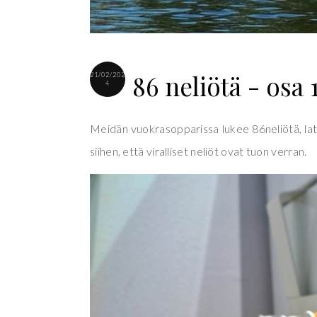
86 neliötä - osa 
21/02/202
4
Meidän vuokrasopparissa lukee 86neliötä, latt
siihen, että viralliset neliöt ovat tuon verran.