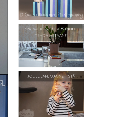
"PÄIVÄ, KUN EI TARVINNUT
TEHDÄ MITÄÄN!"
JOULULAHJOJA NETISTÄ