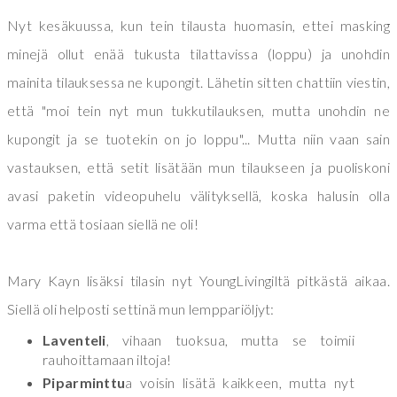
Nyt kesäkuussa, kun tein tilausta huomasin, ettei masking
minejä ollut enää tukusta tilattavissa (loppu) ja unohdin
mainita tilauksessa ne kupongit. Lähetin sitten chattiin viestin,
että "moi tein nyt mun tukkutilauksen, mutta unohdin ne
kupongit ja se tuotekin on jo loppu"... Mutta niin vaan sain
vastauksen, että setit lisätään mun tilaukseen ja puoliskoni
avasi paketin videopuhelu välityksellä, koska halusin olla
varma että tosiaan siellä ne oli!
Mary Kayn lisäksi tilasin nyt YoungLivingiltä pitkästä aikaa.
Siellä oli helposti settinä mun lemppariöljyt:
Laventeli
, vihaan tuoksua, mutta se toimii
rauhoittamaan iltoja!
Piparminttu
a voisin lisätä kaikkeen, mutta nyt