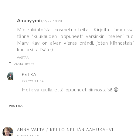
Anonyymi
1/7/22 10:28
Mielenkiintoisia kosmetuotteita. Kirjoita ihmeessä
tänne "kuukauden loppuneet" varsinkin itselleni tuo
Mary Kay on aivan vieras brändi, joten kiinnostaisi
kuulla siitä lisää :)
VASTAA
VASTAUKSET
PETRA
2/7/22 11:54
Hei kiva kuulla, että loppuneet kiinnostaisi! 😍
VASTAA
ANNA VALTA / KELLO NELJÄN AAMUKAHVI