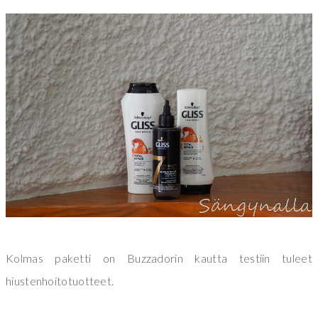
Kolmas paketti on Buzzadorin kautta testiin tuleet
hiustenhoitotuotteet.