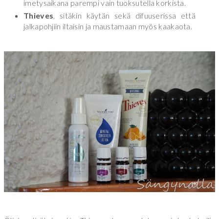
imetysaikana parempi vain tuoksutella korkista.
Thieves
, sitäkin käytän sekä difuuserissa että
jalkapohjiin iltaisin ja maustamaan myös kaakaota.