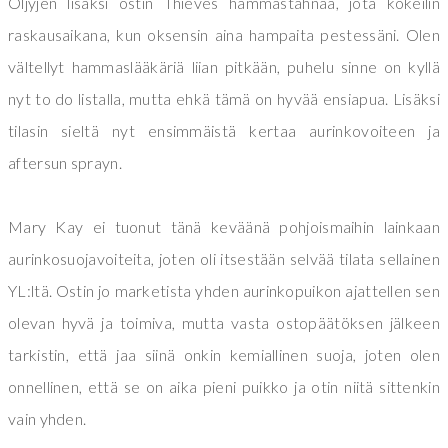
Öljyjen lisäksi ostin Thieves hammastahnaa, jota kokeilin
raskausaikana, kun oksensin aina hampaita pestessäni. Olen
vältellyt hammaslääkäriä liian pitkään, puhelu sinne on kyllä
nyt to do listalla, mutta ehkä tämä on hyvää ensiapua. Lisäksi
tilasin sieltä nyt ensimmäistä kertaa aurinkovoiteen ja
aftersun sprayn.
Mary Kay ei tuonut tänä keväänä pohjoismaihin lainkaan
aurinkosuojavoiteita, joten oli itsestään selvää tilata sellainen
YL:ltä. Ostin jo marketista yhden aurinkopuikon ajattellen sen
olevan hyvä ja toimiva, mutta vasta ostopäätöksen jälkeen
tarkistin, että jaa siinä onkin kemiallinen suoja, joten olen
onnellinen, että se on aika pieni puikko ja otin niitä sittenkin
vain yhden.