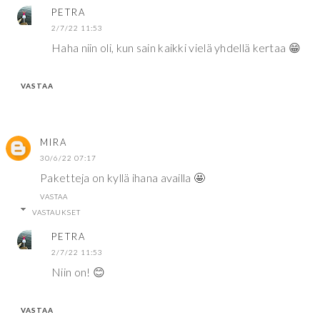
PETRA
2/7/22 11:53
Haha niin oli, kun sain kaikki vielä yhdellä kertaa 😁
VASTAA
MIRA
30/6/22 07:17
Paketteja on kyllä ihana availla 🤩
VASTAA
VASTAUKSET
PETRA
2/7/22 11:53
Niin on! 😊
VASTAA