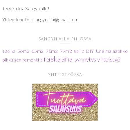
Tervetuloa Sängyn alle!
Yhteydenotot: sangynalla@gmail.com
SÄNGYN ALLA PIILOSSA
56m2
65m2
76m2
79m2
DIY
Unelmalaatikko
126m2
86m2
raskaana
synnytys
yhteistyö
pikkuisen remonttia
YHTEISTYÖSSÄ