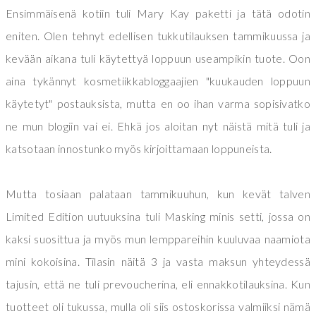
Ensimmäisenä kotiin tuli Mary Kay paketti ja tätä odotin
eniten. Olen tehnyt edellisen tukkutilauksen tammikuussa ja
kevään aikana tuli käytettyä loppuun useampikin tuote. Oon
aina tykännyt kosmetiikkabloggaajien "kuukauden loppuun
käytetyt" postauksista, mutta en oo ihan varma sopisivatko
ne mun blogiin vai ei. Ehkä jos aloitan nyt näistä mitä tuli ja
katsotaan innostunko myös kirjoittamaan loppuneista.
Mutta tosiaan palataan tammikuuhun, kun kevät talven
Limited Edition uutuuksina tuli Masking minis setti, jossa on
kaksi suosittua ja myös mun lemppareihin kuuluvaa naamiota
mini kokoisina. Tilasin näitä 3 ja vasta maksun yhteydessä
tajusin, että ne tuli prevoucherina, eli ennakkotilauksina. Kun
tuotteet oli tukussa, mulla oli siis ostoskorissa valmiiksi nämä