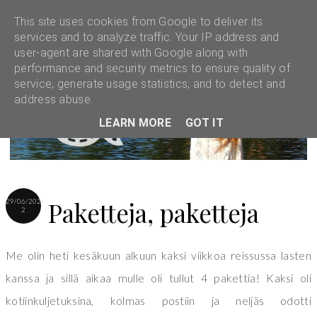
This site uses cookies from Google to deliver its
services and to analyze traffic. Your IP address and
user-agent are shared with Google along with
performance and security metrics to ensure quality of
service, generate usage statistics, and to detect and
address abuse.
LEARN MORE
GOT IT
Paketteja, paketteja
29/06/202
2
Me olin heti kesäkuun alkuun kaksi viikkoa reissussa lasten
kanssa ja sillä aikaa mulle oli tullut 4 pakettia! Kaksi oli
kotiinkuljetuksina, kolmas postiin ja neljäs odotti