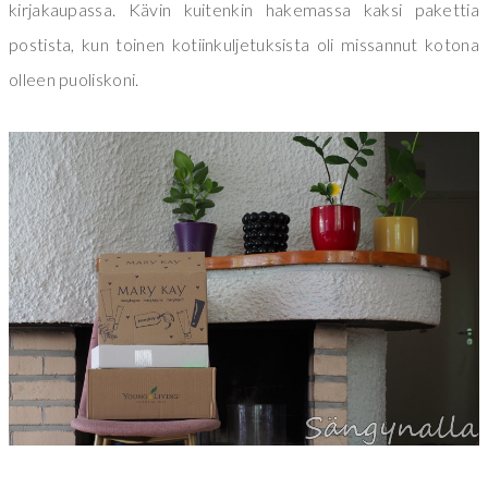
kirjakaupassa. Kävin kuitenkin hakemassa kaksi pakettia
postista, kun toinen kotiinkuljetuksista oli missannut kotona
olleen puoliskoni.