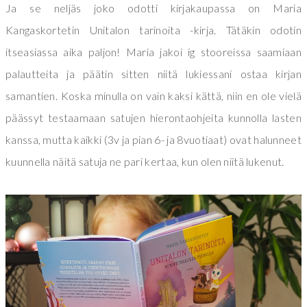
Ja se neljäs joko odotti kirjakaupassa on Maria
Kangaskortetin Unitalon tarinoita -kirja. Tätäkin odotin
itseasiassa aika paljon! Maria jakoi ig stooreissa saamiaan
palautteita ja päätin sitten niitä lukiessani ostaa kirjan
samantien. Koska minulla on vain kaksi kättä, niin en ole vielä
päässyt testaamaan satujen hierontaohjeita kunnolla lasten
kanssa, mutta kaikki (3v ja pian 6- ja 8vuotiaat) ovat halunneet
kuunnella näitä satuja ne pari kertaa, kun olen niitä lukenut.