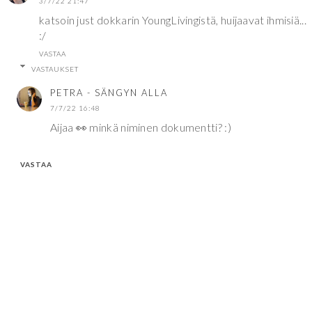
3/7/22 21:47
katsoin just dokkarin YoungLivingistä, huijaavat ihmisiä...
:/
VASTAA
VASTAUKSET
PETRA - SÄNGYN ALLA
7/7/22 16:48
Aijaa 👀 minkä niminen dokumentti? :)
VASTAA