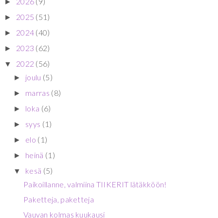
2026
(9)
►
2025
(51)
►
2024
(40)
►
2023
(62)
►
2022
(56)
▼
joulu
(5)
►
marras
(8)
►
loka
(6)
►
syys
(1)
►
elo
(1)
►
heinä
(1)
►
kesä
(5)
▼
Paikoillanne, valmiina TIIKERIT lätäkköön!
Paketteja, paketteja
Vauvan kolmas kuukausi