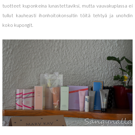
tuotteet kuponkeina lunastettaviksi, mutta vauvakuplassa ei
tullut kauheasti ihonhoitokonsultin töitä tehtyä ja unohdin
koko kupongit.