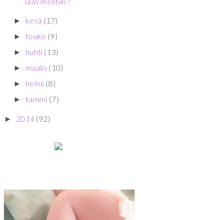
Taas mentiin !
kesä
(17)
►
touko
(9)
►
huhti
(13)
►
maalis
(10)
►
helmi
(8)
►
tammi
(7)
►
2014
(92)
►