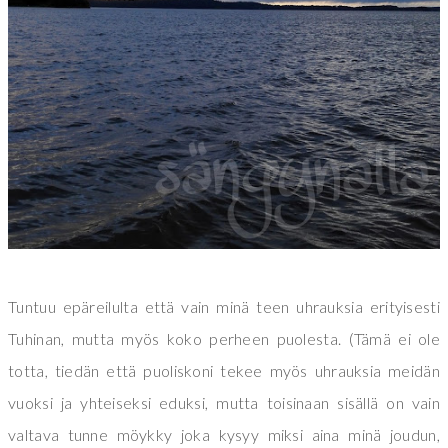
Tuntuu epäreilulta että vain minä teen uhrauksia erityisesti
Tuhinan, mutta myös koko perheen puolesta. (Tämä ei ole
totta, tiedän että puoliskoni tekee myös uhrauksia meidän
vuoksi ja yhteiseksi eduksi, mutta toisinaan sisällä on vain
valtava tunne möykky joka kysyy miksi aina minä joudun,