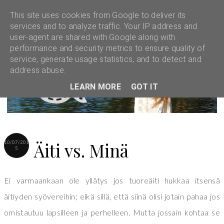
This site uses cookies from Google to deliver its
services and to analyze traffic. Your IP address and
user-agent are shared with Google along with
performance and security metrics to ensure quality of
service, generate usage statistics, and to detect and
address abuse.
LEARN MORE
GOT IT
Äiti vs. Minä
10/07/201
5
Ei varmaankaan ole yllätys jos tuoreäiti hukkaa itsensä
äitiyden syövereihin; eikä sillä, että siinä olisi jotain pahaa jos
omistautuu lapsilleen ja perhelleen. Mutta jossain kohtaa se