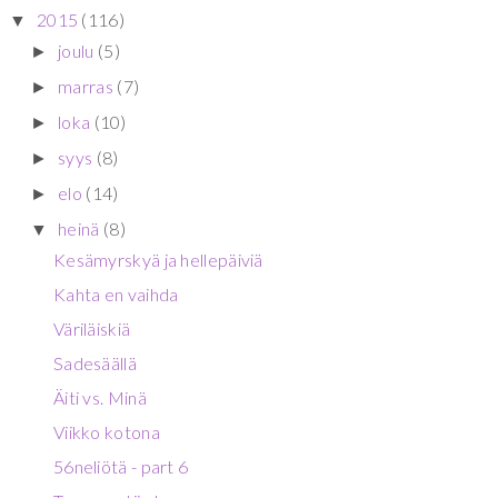
2015
(116)
▼
joulu
(5)
►
marras
(7)
►
loka
(10)
►
syys
(8)
►
elo
(14)
►
heinä
(8)
▼
Kesämyrskyä ja hellepäiviä
Kahta en vaihda
Väriläiskiä
Sadesäällä
Äiti vs. Minä
Viikko kotona
56neliötä - part 6