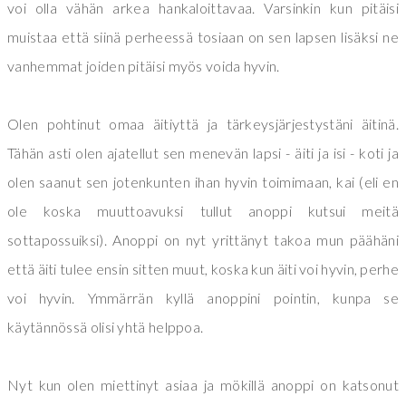
voi olla vähän arkea hankaloittavaa. Varsinkin kun pitäisi
muistaa että siinä perheessä tosiaan on sen lapsen lisäksi ne
vanhemmat joiden pitäisi myös voida hyvin.
Olen pohtinut omaa äitiyttä ja tärkeysjärjestystäni äitinä.
Tähän asti olen ajatellut sen menevän lapsi - äiti ja isi - koti ja
olen saanut sen jotenkunten ihan hyvin toimimaan, kai (eli en
ole koska muuttoavuksi tullut anoppi kutsui meitä
sottapossuiksi). Anoppi on nyt yrittänyt takoa mun päähäni
että äiti tulee ensin sitten muut, koska kun äiti voi hyvin, perhe
voi hyvin. Ymmärrän kyllä anoppini pointin, kunpa se
käytännössä olisi yhtä helppoa.
Nyt kun olen miettinyt asiaa ja mökillä anoppi on katsonut