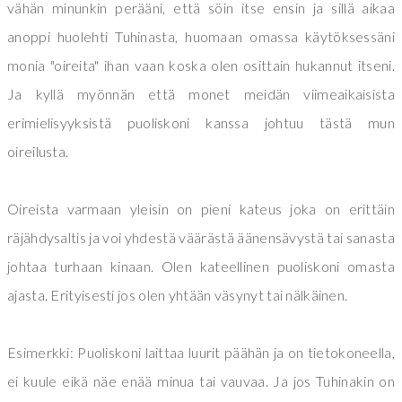
vähän minunkin perääni, että söin itse ensin ja sillä aikaa
anoppi huolehti Tuhinasta, huomaan omassa käytöksessäni
monia "oireita" ihan vaan koska olen osittain hukannut itseni.
Ja kyllä myönnän että monet meidän viimeaikaisista
erimielisyyksistä puoliskoni kanssa johtuu tästä mun
oireilusta.
Oireista varmaan yleisin on pieni kateus joka on erittäin
räjähdysaltis ja voi yhdestä väärästä äänensävystä tai sanasta
johtaa turhaan kinaan. Olen kateellinen puoliskoni omasta
ajasta. Erityisesti jos olen yhtään väsynyt tai nälkäinen.
Esimerkki: Puoliskoni laittaa luurit päähän ja on tietokoneella,
ei kuule eikä näe enää minua tai vauvaa. Ja jos Tuhinakin on