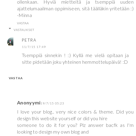
ollenkaan. Hyviä mietteitä ja tsemppiä uuden
ajattelumaailman oppimiseen, sitä täälläkin yritetään :)
-Minna
VASTAA
VASTAUKSET
PETRA
11/7/15 17:49
Tsemppiä sinnekin ! :) Kyllä me vielä opitaan ja
sitte pidetään joku yhteinen hemmottelupäivä! :D
VASTAA
Anonyymi
19/7/15 05:23
I love your blog.. very nice colors & theme. Did you
design this website yourself or did you hire
someone to do it for you? Plz answer bacfk as I'm
looking to design my own blog and