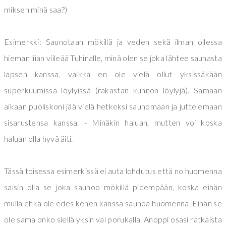
miksen minä saa?)
Esimerkki: Saunotaan mökillä ja veden sekä ilman ollessa
hieman liian viileää Tuhinalle, minä olen se joka lähtee saunasta
lapsen kanssa, vaikka en ole vielä ollut yksissäkään
superkuumissa löylyissä (rakastan kunnon löylyjä). Samaan
aikaan puoliskoni jää vielä hetkeksi saunomaan ja juttelemaan
sisarustensa kanssa. - Minäkin haluan, mutten voi koska
haluan olla hyvä äiti.
Tässä toisessa esimerkissä ei auta lohdutus että no huomenna
saisin olla se joka saunoo mökillä pidempään, koska eihän
mulla ehkä ole edes kenen kanssa saunoa huomenna. Eihän se
ole sama onko siellä yksin vai porukalla. Anoppi osasi ratkaista