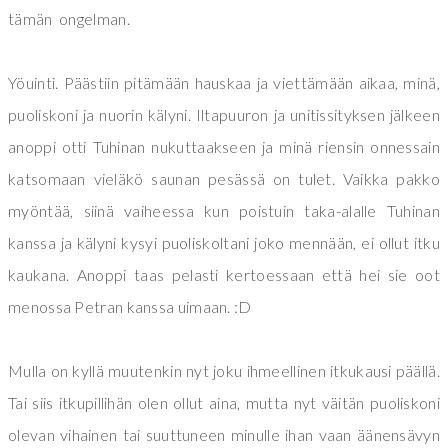
tämän ongelman.
Yöuinti. Päästiin pitämään hauskaa ja viettämään aikaa, minä,
puoliskoni ja nuorin kälyni. Iltapuuron ja unitissityksen jälkeen
anoppi otti Tuhinan nukuttaakseen ja minä riensin onnessain
katsomaan vieläkö saunan pesässä on tulet. Vaikka pakko
myöntää, siinä vaiheessa kun poistuin taka-alalle Tuhinan
kanssa ja kälyni kysyi puoliskoltani joko mennään, ei ollut itku
kaukana. Anoppi taas pelasti kertoessaan että hei sie oot
menossa Petran kanssa uimaan. :D
Mulla on kyllä muutenkin nyt joku ihmeellinen itkukausi päällä.
Tai siis itkupillihän olen ollut aina, mutta nyt väitän puoliskoni
olevan vihainen tai suuttuneen minulle ihan vaan äänensävyn