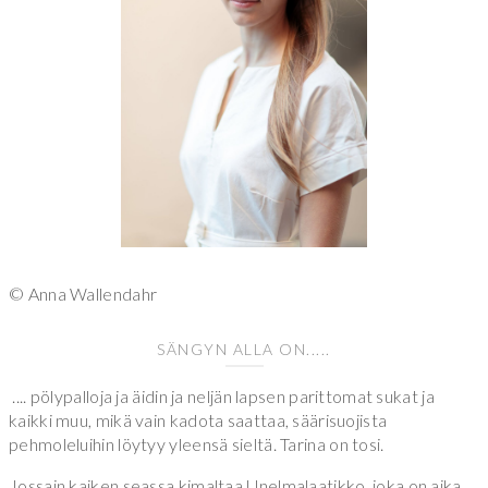
© Anna Wallendahr
SÄNGYN ALLA ON.....
.... pölypalloja ja äidin ja neljän lapsen parittomat sukat ja
kaikki muu, mikä vain kadota saattaa, säärisuojista
pehmoleluihin löytyy yleensä sieltä. Tarina on tosi.
Jossain kaiken seassa kimaltaa Unelmalaatikko, joka on aika