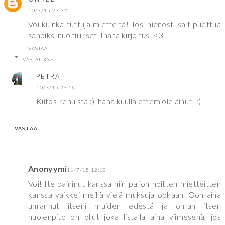
10/7/15 23:32
Voi kuinka tuttuja mietteitä! Tosi hienosti sait puettua
sanoiksi nuo fiilikset. Ihana kirjoitus! <3
VASTAA
VASTAUKSET
PETRA
10/7/15 23:50
Kiitos kehuista :) ihana kuulla ettem ole ainut! :)
VASTAA
Anonyymi
11/7/15 12:18
Voi! Ite paininut kanssa niin paljon noitten mietteitten
kanssa vaikkei meillä vielä muksuja ookaan. Oon aina
uhrannut itseni muiden edestä ja oman itsen
huolenpito on ollut joka listalla aina viimesenä, jos