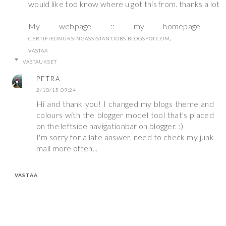
would like too know where u got this from. thanks a lot
My webpage :: my homepage -
,
CERTIFIEDNURSINGASSISTANTJOBS.BLOGSPOT.COM
VASTAA
VASTAUKSET
PETRA
2/10/15 09:24
Hi and thank you! I changed my blogs theme and
colours with the blogger model tool that's placed
on the leftside navigationbar on blogger. :)
I'm sorry for a late answer, need to check my junk
mail more often...
VASTAA