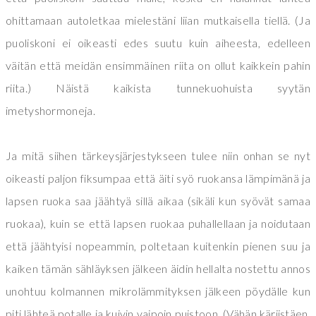
ohittamaan autoletkaa mielestäni liian mutkaisella tiellä. (Ja
puoliskoni ei oikeasti edes suutu kuin aiheesta, edelleen
väitän että meidän ensimmäinen riita on ollut kaikkein pahin
riita.) Näistä kaikista tunnekuohuista syytän
imetyshormoneja.
Ja mitä siihen tärkeysjärjestykseen tulee niin onhan se nyt
oikeasti paljon fiksumpaa että äiti syö ruokansa lämpimänä ja
lapsen ruoka saa jäähtyä sillä aikaa (sikäli kun syövät samaa
ruokaa), kuin se että lapsen ruokaa puhallellaan ja noidutaan
että jäähtyisi nopeammin, poltetaan kuitenkin pienen suu ja
kaiken tämän sähläyksen jälkeen äidin hellalta nostettu annos
unohtuu kolmannen mikrolämmityksen jälkeen pöydälle kun
piti lähteä potalle ja kuivin vaipoin puistoon. (Vähän kärjistäen.