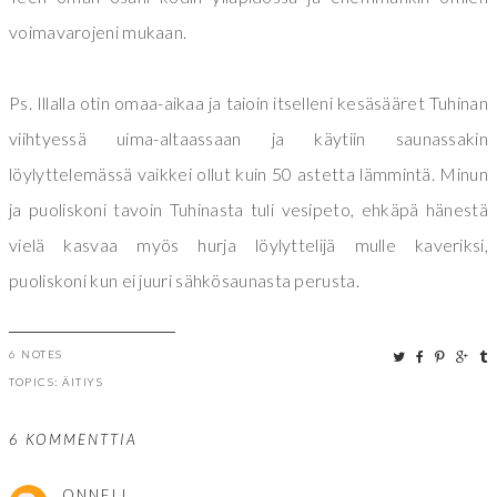
voimavarojeni mukaan.
Ps. Illalla otin omaa-aikaa ja taioin itselleni kesäsääret Tuhinan
viihtyessä uima-altaassaan ja käytiin saunassakin
löylyttelemässä vaikkei ollut kuin 50 astetta lämmintä. Minun
ja puoliskoni tavoin Tuhinasta tuli vesipeto, ehkäpä hänestä
vielä kasvaa myös hurja löylyttelijä mulle kaveriksi,
puoliskoni kun ei juuri sähkösaunasta perusta.
6 NOTES
TOPICS:
ÄITIYS
6 KOMMENTTIA
ONNELI