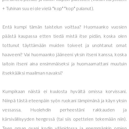
+ Tuhinan suu ei ole vielä *kop**kop* palanut).
Entä kumpi tämän taistelun voittaa? Huomaanko vuosien
päästä kaupassa etten tiedä mistä itse pidän, koska olen
tottunut täyttämään muiden toiveet ja unohtanut omat
haaveeni? Vai huomaanko jääneeni yksin itseni kanssa, koska
laitoin itseni aina ensimmäiseksi ja huomaamattani muutuin
itsekkääksi maailman navaksi?
Kumpikaan näistä ei kuulosta hyvältä omissa korvissani.
Niinpä tästä eteenpäin syön ruokani lämpimänä ja käyn yksin
vessassa. Huolehdin perheestäni rakkauden ja
kärsivällisyyden hengessä (tai siis opettelen tekemään niin).
Teen oman osani kodin ylläpidossa ja enemmänkin omien