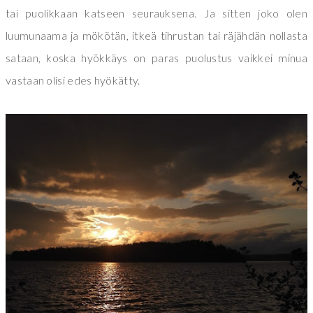
tai puolikkaan katseen seurauksena. Ja sitten joko olen
luumunaama ja mökötän, itkeä tihrustan tai räjähdän nollasta
sataan, koska hyökkäys on paras puolustus vaikkei minua
vastaan olisi edes hyökätty.