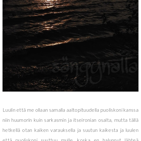
Luulin että me ollaan samalla aaltopituudella puoliskoni kanssa
niin huumorin kuin sarkasmin ja itseironian osalta, mutta tällä
hetkellä otan kaiken varauksella ja suutun kaikesta ja luulen
että puoliskoni suuttuu mulle, koska en halunnut lähteä