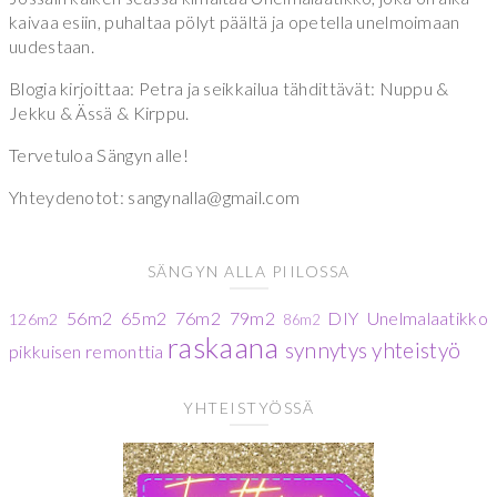
kaivaa esiin, puhaltaa pölyt päältä ja opetella unelmoimaan
uudestaan.
Blogia kirjoittaa: Petra ja seikkailua tähdittävät: Nuppu &
Jekku & Ässä & Kirppu.
Tervetuloa Sängyn alle!
Yhteydenotot: sangynalla@gmail.com
SÄNGYN ALLA PIILOSSA
56m2
65m2
76m2
79m2
DIY
Unelmalaatikko
126m2
86m2
raskaana
synnytys
yhteistyö
pikkuisen remonttia
YHTEISTYÖSSÄ