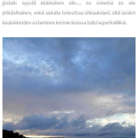
jostain syystä kiukkuinen niin..... no onneksi en ole
pitkävihainen, enkä uskalla toteuttaa uhkauksiani, sillä uusien
kuulokkeiden ostaminen kerran kuussa tulisi superkalliiksi.