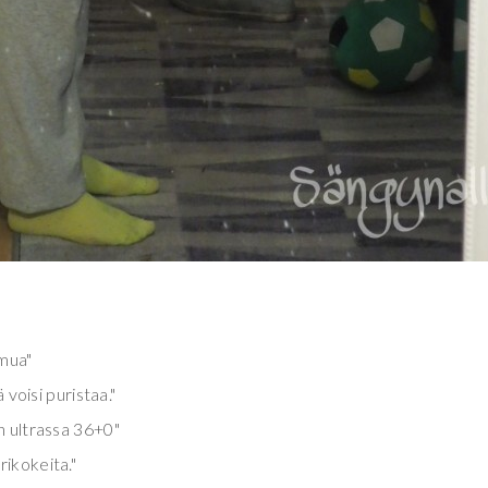
amua"
 voisi puristaa."
in ultrassa 36+0"
rikokeita."