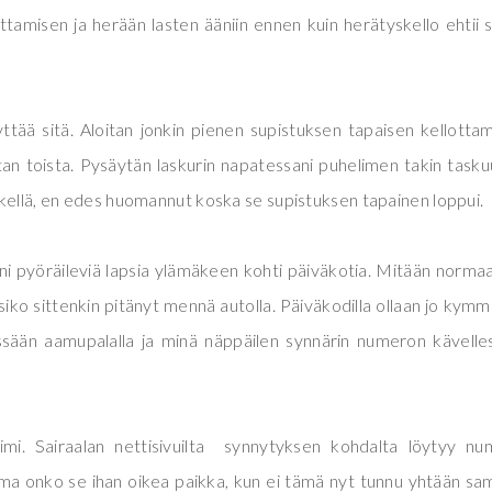
ttamisen ja herään lasten ääniin ennen kuin herätyskello ehtii 
yttää sitä. Aloitan jonkin pienen supistuksen tapaisen kellotta
tan toista. Pysäytän laskurin napatessani puhelimen takin tasku
kellä, en edes huomannut koska se supistuksen tapainen loppui.
i pyöräileviä lapsia ylämäkeen kohti päiväkotia. Mitään normaa
lisiko sittenkin pitänyt mennä autolla. Päiväkodilla ollaan jo kym
ssään aamupalalla ja minä näppäilen synnärin numeron kävelle
imi. Sairaalan nettisivuilta synnytyksen kohdalta löytyy n
rma onko se ihan oikea paikka, kun ei tämä nyt tunnu yhtään sa