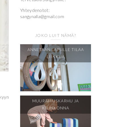
Yhteydenotot:
sangynalla@gmail.com
JOKO LUIT NÄMÄ?
ANNETAAN LAPSILLE TILAA
LIIKKUA
nkyyn
MUURAHAISKARHU JA
KILPIKONNA