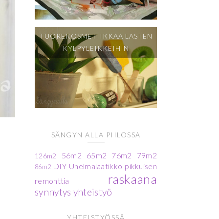
TUOREKOSMETIIKKAA LASTEN
KYLPYLEIKKEIHIN
SÄNGYN ALLA PIILOSSA
56m2
65m2
76m2
79m2
126m2
DIY
Unelmalaatikko
pikkuisen
86m2
raskaana
remonttia
synnytys
yhteistyö
YHTEISTYÖSSÄ