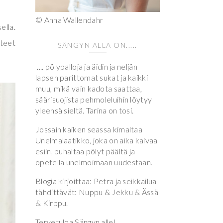
© Anna Wallendahr
ella.
tteet
SÄNGYN ALLA ON.....
.... pölypalloja ja äidin ja neljän
lapsen parittomat sukat ja kaikki
muu, mikä vain kadota saattaa,
säärisuojista pehmoleluihin löytyy
yleensä sieltä. Tarina on tosi.
Jossain kaiken seassa kimaltaa
Unelmalaatikko, joka on aika kaivaa
esiin, puhaltaa pölyt päältä ja
opetella unelmoimaan uudestaan.
Blogia kirjoittaa: Petra ja seikkailua
tähdittävät: Nuppu & Jekku & Ässä
& Kirppu.
Tervetuloa Sängyn alle!