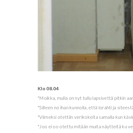
Klo 08.04
"Moikka, mulla on nyt tullu lapsivettä pitkin a
"Silleen no ihan kunnolla, että lorahti ja siteestä
"Viimeksi otettiin verikokeita samalla kun käv
"Joo ei oo otettu mitään muita näytteitä ku ve