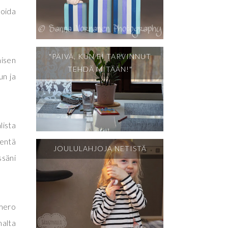
soida
"PÄIVÄ, KUN EI TARVINNUT
misen
TEHDÄ MITÄÄN!"
un ja
lista
mentä
JOULULAHJOJA NETISTÄ
ssäni
umero
malta