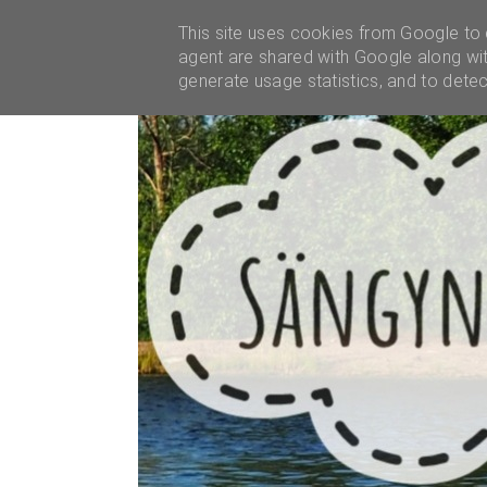
YHTEISTYÖT
This site uses cookies from Google to d
agent are shared with Google along wit
generate usage statistics, and to dete