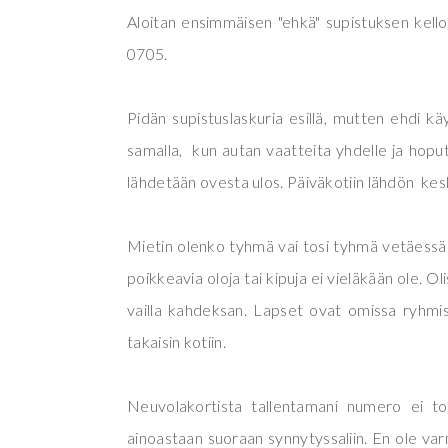
Aloitan ensimmäisen "ehkä" supistuksen kello
0705.
Pidän supistuslaskuria esillä, mutten ehdi kä
samalla, kun autan vaatteita yhdelle ja hopu
lähdetään ovesta ulos. Päiväkotiin lähdön kes
Mietin olenko tyhmä vai tosi tyhmä vetäessän
poikkeavia oloja tai kipuja ei vieläkään ole. O
vailla kahdeksan. Lapset ovat omissa ryhmi
takaisin kotiin.
Neuvolakortista tallentamani numero ei to
ainoastaan suoraan synnytyssaliin. En ole va