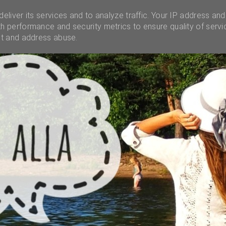
INSTAGRAM
INFO
UNELMALAATIKKO
MENES
eliver its services and to analyze traffic. Your IP address and
h performance and security metrics to ensure quality of servi
ct and address abuse.