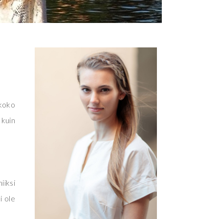
 koko
 kuin
iiksi
i ole