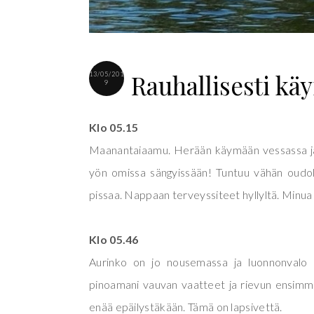
Rauhallisesti kä
13/05/201
9
Klo 05.15
Maanantaiaamu. Herään käymään vessassa ja 
yön omissa sängyissään! Tuntuu vähän oudo
pissaa. Nappaan terveyssiteet hyllyltä. Minua
Klo 05.46
Aurinko on jo nousemassa ja luonnonvalo ri
pinoamani vauvan vaatteet ja rievun ensimmä
enää epäilystäkään. Tämä on lapsivettä.