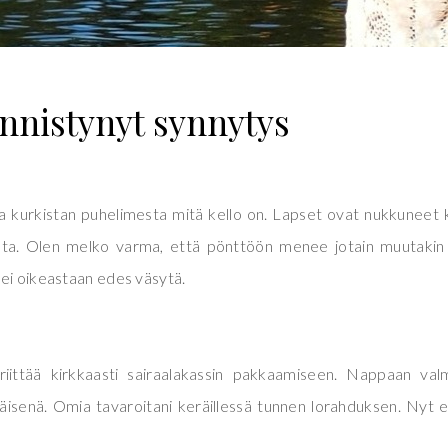
ynnistynyt synnytys
kurkistan puhelimesta mitä kello on. Lapset ovat nukkuneet
lta. Olen melko varma, että pönttöön menee jotain muutakin
 ei oikeastaan edes väsytä.
ittää kirkkaasti sairaalakassin pakkaamiseen. Nappaan valm
isenä. Omia tavaroitani keräillessä tunnen lorahduksen. Nyt e