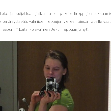
oketjun suljettuani jatkan lasten päiväkotireppujen pakkaamis
e, on ärsyttävää. Valmiiden reppujen viereen pinoan lapsille vaa
a naapuriin? Laitanko avaimeni Jekun reppuun jo nyt?