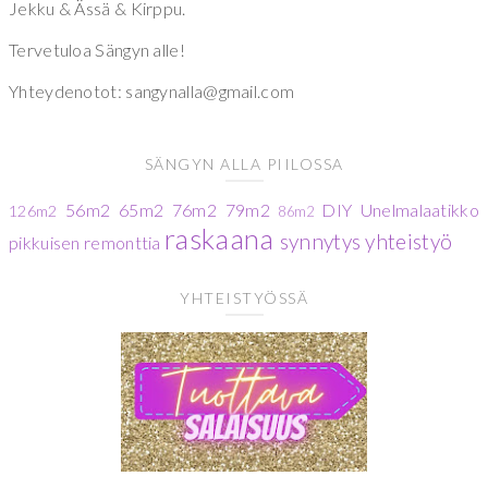
Jekku & Ässä & Kirppu.
Tervetuloa Sängyn alle!
Yhteydenotot: sangynalla@gmail.com
SÄNGYN ALLA PIILOSSA
56m2
65m2
76m2
79m2
DIY
Unelmalaatikko
126m2
86m2
raskaana
synnytys
yhteistyö
pikkuisen remonttia
YHTEISTYÖSSÄ