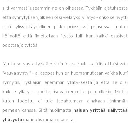
silti varmasti useammin ne on oikeassa. Tykkään ajatuksesta
että synnytyksen jälkeen olisi vielä yksi yllätys - onko se nyytti
siinä sylissä täydellinen pikku prinssi vai prinsessa. Tuntuu
hölmöltö että ilmoitetaan "tyttö tuli" kun kaikki osasivat
odottaa jo tyttöä.
Mutta se vasta tylsää olisikin jos sairaalassa julistettaisi vain
"vauva syntyi" - ai kappas kun en huomannutkaan vaikka juuri
synnytin. Tykkäisin enemmän yllätyksestä ja että se olisi
kaikille yllätys - meille, isovanhemmille ja muillekin. Mutta
kuten todettu, ei tule tapahtumaan ainakaan lähimmän
perheen kanssa. Siitä huolimatta
haluan yrittää säilyttää
yllätystä
mahdollisimman monelta.