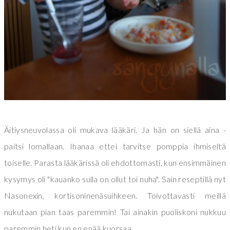
Äitiysneuvolassa oli mukava lääkäri. Ja hän on siellä aina -
paitsi lomallaan. Ihanaa ettei tarvitse pomppia ihmiseltä
toiselle. Parasta lääkärissä oli ehdottomasti, kun ensimmäinen
kysymys oli "kauanko sulla on ollut toi nuha". Sain reseptillä nyt
Nasonexin, kortisoninenäsuihkeen. Toivottavasti meillä
nukutaan pian taas paremmin! Tai ainakin puoliskoni nukkuu
paremmin heti kun en enää kuorsaa.