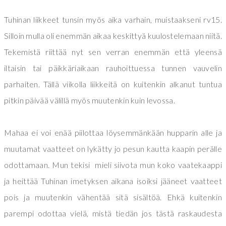
Tuhinan liikkeet tunsin myös aika varhain, muistaakseni rv15.
Silloin mulla oli enemmän aikaa keskittyä kuulostelemaan niitä.
Tekemistä riittää nyt sen verran enemmän että yleensä
iltaisin tai päikkäriaikaan rauhoittuessa tunnen vauvelin
parhaiten. Tällä viikolla liikkeitä on kuitenkin alkanut tuntua
pitkin päivää välillä myös muutenkin kuin levossa.
Mahaa ei voi enää piilottaa löysemmänkään hupparin alle ja
muutamat vaatteet on lykätty jo pesun kautta kaapin perälle
odottamaan. Mun tekisi mieli siivota mun koko vaatekaappi
ja heittää Tuhinan imetyksen aikana isoiksi jääneet vaatteet
pois ja muutenkin vähentää sitä sisältöä. Ehkä kuitenkin
parempi odottaa vielä, mistä tiedän jos tästä raskaudesta