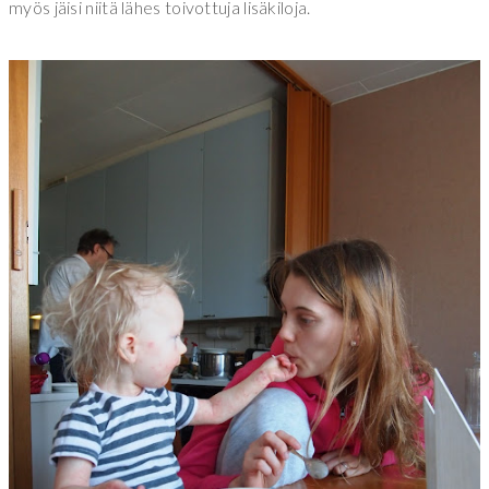
myös jäisi niitä lähes toivottuja lisäkiloja.