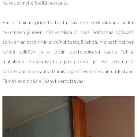
Kuvat on nyt eiliseltä lounaalta.
Ensin Tuhinan prick-testeistä, siis heti keskiviikkona niiden
tekemisen jälkeen. Käsivarsissa oli taas ihottumaa sopivasti
sen verran että niihin ei voinut testejä tehdä. Meinattiin sitten
tehdä selkään ja yritettiin epätoivoisesti saada Tuhina
mahalleen. Epäonnistuttiin joten testit jäi nyt tekemättä.
Odotetaan ihon rauhoittumista ja sitten yritetään uudestaan.
Tämän enempää ei jäänyt kerrottavaa.