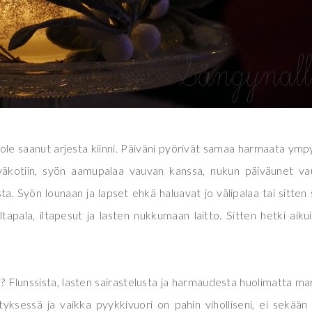
 ole saanut arjesta kiinni. Päiväni pyörivät samaa harmaata ymp
väkotiin, syön aamupalaa vauvan kanssa, nukun päiväunet va
a. Syön lounaan ja lapset ehkä haluavat jo välipalaa tai sitten
 iltapala, iltapesut ja lasten nukkumaan laitto. Sitten hetki aiku
? Flunssista, lasten sairastelusta ja harmaudesta huolimatta ma
styksessä ja vaikka pyykkivuori on pahin viholliseni, ei sekään 