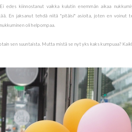
 Ei edes kiinnostanut vaikka kulutin enemmän aikaa nukkumi
ttää. En jaksanut tehdä niitä "pitäisi" asioita, joten en voinut 
n, nukkuminen oli helpompaa.
jotain sen suuntaista. Mutta mistä se nyt yks kaks kumpuaa? Kaik