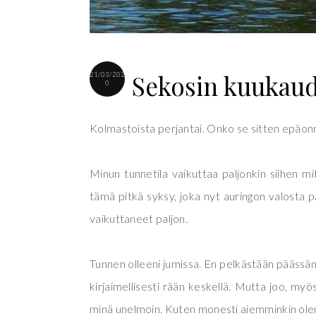
Sekosin kuukaud
21/03/202
0
Kolmastoista perjantai. Onko se sitten epäonn
Minun tunnetila vaikuttaa paljonkin siihen mit
tämä pitkä syksy, joka nyt auringon valosta 
vaikuttaneet paljon.
Tunnen olleeni jumissa. En pelkästään päässäni
kirjaimellisesti rään keskellä. Mutta joo, my
minä unelmoin. Kuten monesti aiemminkin olen k