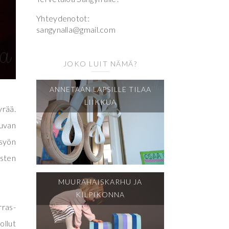
Yhteydenotot:
sangynalla@gmail.com
JOKO LUIT NÄMÄ?
ANNETAAN LAPSILLE TILAA
LIIKKUA
yrää.
uvan
 syön
isten
MUURAHAISKARHU JA
KILPIKONNA
rras-
ollut