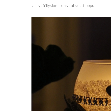
Ja nyt äitiysloma on virallisesti loppu.