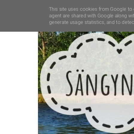
YHTEISTYÖT
This site uses cookies from Google to d
agent are shared with Google along wit
generate usage statistics, and to dete