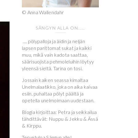
© Anna Wallendahr
SÄNGYN ALLA ON.....
.... pölypalloja ja äidin ja neljän
lapsen parittomat sukat ja kaikki
muu, mikä vain kadota saattaa,
säärisuojista pehmoleluihin löytyy
yleensä sieltä. Tarina on tosi.
Jossain kaiken seassa kimaltaa
Unelmalaatikko, joka on aika kaivaa
esiin, puhaltaa pölyt päältä ja
opetella unelmoimaan uudestaan.
Blogia kirjoittaa: Petra ja seikkailua
tähdittävät: Nuppu & Jekku & Ässä
& Kirppu.
Tervetuloa Sängyn alle!