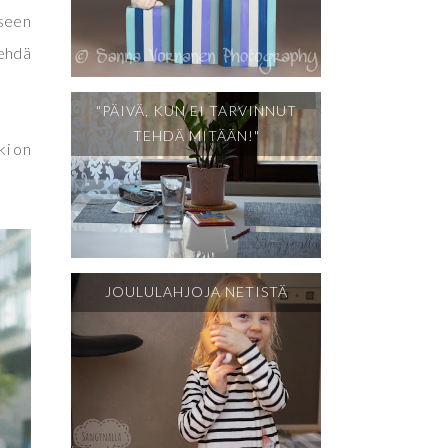
seen
tehdä
"PÄIVÄ, KUN EI TARVINNUT
TEHDÄ MITÄÄN!"
ki on
JOULULAHJOJA NETISTÄ