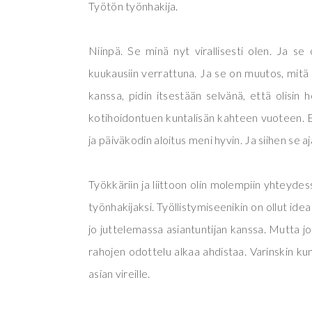
Työtön työnhakija.
Niinpä. Se minä nyt virallisesti olen. Ja s
kuukausiin verrattuna. Ja se on muutos, mit
kanssa, pidin itsestään selvänä, että olisi
kotihoidontuen kuntalisän kahteen vuoteen. Et
ja päiväkodin aloitus meni hyvin. Ja siihen se aj
Työkkäriin ja liittoon olin molempiin yhteydess
työnhakijaksi. Työllistymiseenikin on ollut idea
jo juttelemassa asiantuntijan kanssa. Mutta 
rahojen odottelu alkaa ahdistaa. Varinskin kun
asian vireille.