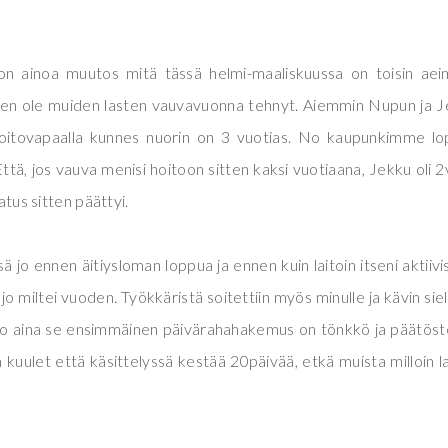
e on ainoa muutos mitä tässä helmi-maaliskuussa on toisin aei
ä en ole muiden lasten vauvavuonna tehnyt. Aiemmin Nupun ja 
n hoitovapaalla kunnes nuorin on 3 vuotias. No kaupunkimme lo
tä, jos vauva menisi hoitoon sitten kaksi vuotiaana, Jekku oli 
atus sitten päättyi.
ä jo ennen äitiysloman loppua ja ennen kuin laitoin itseni aktiivi
 jo miltei vuoden. Työkkäristä soitettiin myös minulle ja kävin siel
joo aina se ensimmäinen päivärahahakemus on tönkkö ja päätöst
 kuulet että käsittelyssä kestää 20päivää, etkä muista milloin la