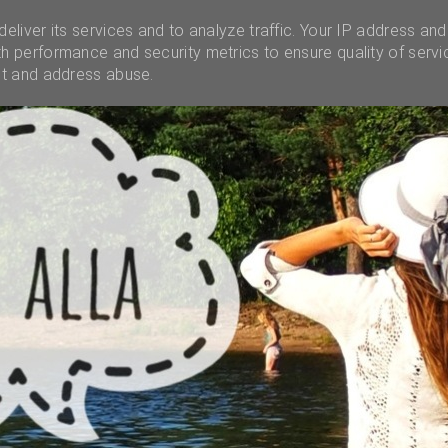
INSTAGRAM
INFO
UNELMALAATIKKO
MENES
eliver its services and to analyze traffic. Your IP address and
h performance and security metrics to ensure quality of servi
ct and address abuse.