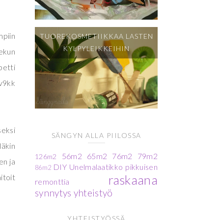
mpiin
TUOREKOSMETIIKKAA LASTEN
KYLPYLEIKKEIHIN
Jekun
petti
2v9kk
seksi
SÄNGYN ALLA PIILOSSA
läkin
56m2
65m2
76m2
79m2
126m2
en ja
DIY
Unelmalaatikko
pikkuisen
86m2
itoit
raskaana
remonttia
synnytys
yhteistyö
YHTEISTYÖSSÄ