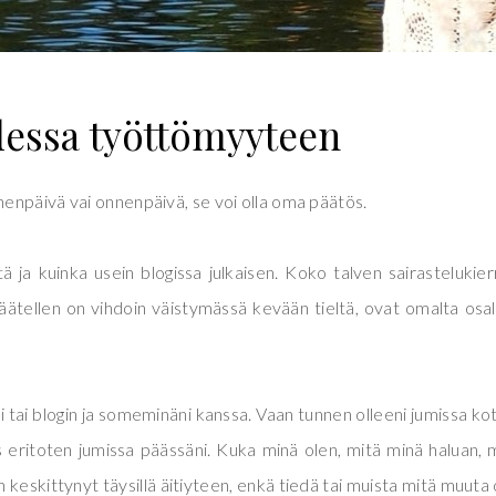
essa työttömyyteen
enpäivä vai onnenpäivä, se voi olla oma päätös.
ä ja kuinka usein blogissa julkaisen. Koko talven sairastelukier
päätellen on vihdoin väistymässä kevään tieltä, ovat omalta osa
 tai blogin ja someminäni kanssa. Vaan tunnen olleeni jumissa ko
ös eritoten jumissa päässäni. Kuka minä olen, mitä minä haluan, 
eskittynyt täysillä äitiyteen, enkä tiedä tai muista mitä muuta 