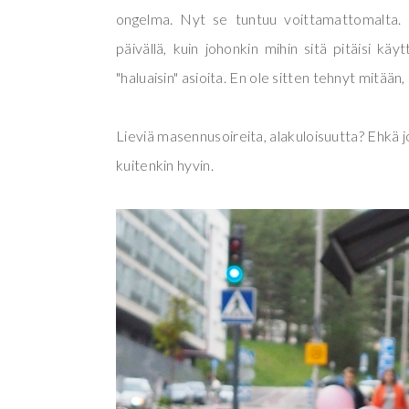
ongelma. Nyt se tuntuu voittamattomalta.
päivällä, kuin johonkin mihin sitä pitäisi käy
"haluaisin" asioita. En ole sitten tehnyt mitää
Lieviä masennusoireita, alakuloisuutta? Ehkä 
kuitenkin hyvin.