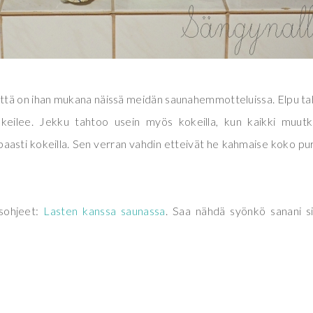
, että on ihan mukana näissä meidän saunahemmotteluissa. Elpu t
kokeilee. Jekku tahtoo usein myös kokeilla, kun kaikki muutk
aasti kokeilla. Sen verran vahdin etteivät he kahmaise koko pu
isohjeet:
Lasten kanssa saunassa
. Saa nähdä syönkö sanani s