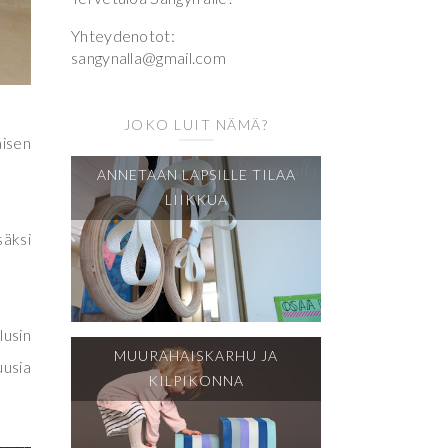
Yhteydenotot:
sangynalla@gmail.com
JOKO LUIT NÄMÄ?
aisen
ANNETAAN LAPSILLE TILAA
LIIKKUA
säksi
lusin
MUURAHAISKARHU JA
uusia
KILPIKONNA