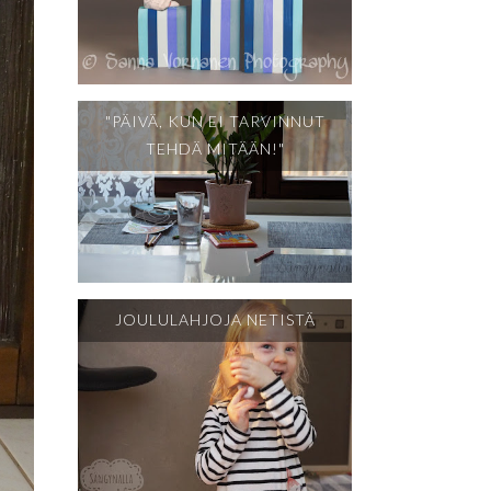
"PÄIVÄ, KUN EI TARVINNUT
TEHDÄ MITÄÄN!"
JOULULAHJOJA NETISTÄ