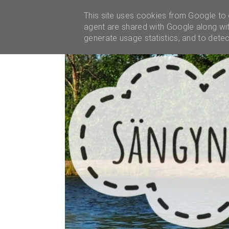
YHTEISTYÖT
This site uses cookies from Google to d
agent are shared with Google along wit
generate usage statistics, and to dete