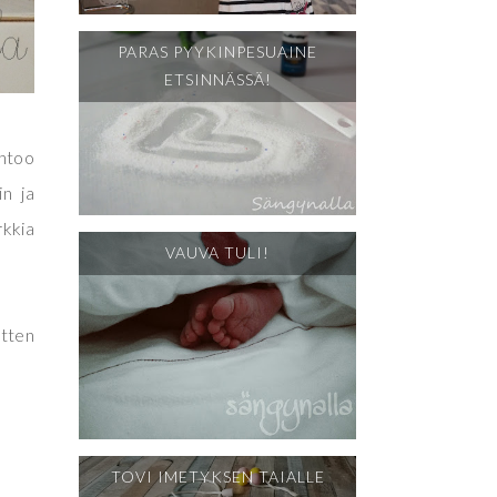
PARAS PYYKINPESUAINE
ETSINNÄSSÄ!
ahtoo
in ja
rkkia
VAUVA TULI!
itten
TOVI IMETYKSEN TAIALLE