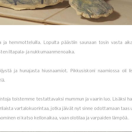
 ja hemmotteluilla. Lopulta päästiin saunaan tosin vasta aik
 lasten iltapala- ja nukkumaanmenoaika.
jystä ja hunajasta hiusnaamiot. Pikkusiskoni naamiossa oli li
iä.
ntoja toistemme testattavaksi mummun ja vaarin luo. Lisäksi ha
rilaista vartalokuorintaa, jotka jäivät nyt sinne odottamaan taas 
aunominen ei katso kellonaikaa, vaan olotilaa ja varpaiden lämpöä.