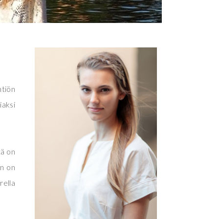
htiön
iaksi
tä on
an on
rella