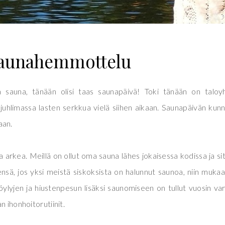
aunahemmottelu
ma sauna, tänään olisi taas saunapäivä! Toki tänään on taloy
uhlimassa lasten serkkua vielä siihen aikaan. Saunapäivän kunn
aan.
 arkea. Meillä on ollut oma sauna lähes jokaisessa kodissa ja si
ensä, jos yksi meistä siskoksista on halunnut saunoa, niin muka
öylyjen ja hiustenpesun lisäksi saunomiseen on tullut vuosin var
n ihonhoitorutiinit.