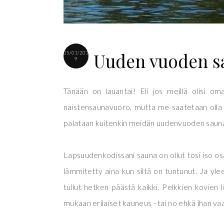
Uuden vuoden s
05/01/201
9
Tänään on lauantai! Eli jos meillä olisi o
naistensaunavuoro, mutta me saatetaan olla j
palataan kuitenkin meidän uudenvuoden saun
Lapsuudenkodissani sauna on ollut tosi iso osa
lämmitetty aina kun siltä on tuntunut. Ja yle
tullut hetken päästä kaikki. Pelkkien kovien l
mukaan erilaiset kauneus - tai no ehkä ihan vaa