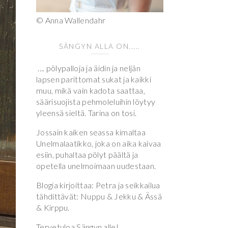
© Anna Wallendahr
SÄNGYN ALLA ON.....
.... pölypalloja ja äidin ja neljän
lapsen parittomat sukat ja kaikki
muu, mikä vain kadota saattaa,
säärisuojista pehmoleluihin löytyy
yleensä sieltä. Tarina on tosi.
Jossain kaiken seassa kimaltaa
Unelmalaatikko, joka on aika kaivaa
esiin, puhaltaa pölyt päältä ja
opetella unelmoimaan uudestaan.
Blogia kirjoittaa: Petra ja seikkailua
tähdittävät: Nuppu & Jekku & Ässä
& Kirppu.
Tervetuloa Sängyn alle!