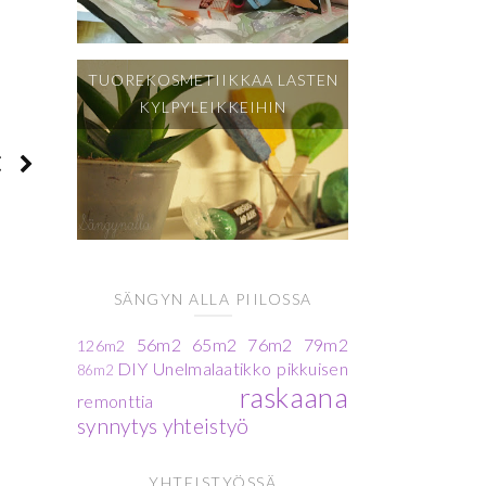
TUOREKOSMETIIKKAA LASTEN
KYLPYLEIKKEIHIN
SÄNGYN ALLA PIILOSSA
56m2
65m2
76m2
79m2
126m2
DIY
Unelmalaatikko
pikkuisen
86m2
raskaana
remonttia
synnytys
yhteistyö
YHTEISTYÖSSÄ