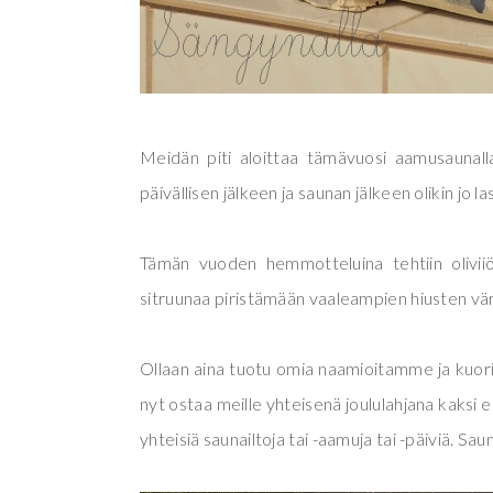
Meidän piti aloittaa tämävuosi aamusaunalla
päivällisen jälkeen ja saunan jälkeen olikin jo
Tämän vuoden hemmotteluina tehtiin oliviiöl
sitruunaa piristämään vaaleampien hiusten vär
Ollaan aina tuotu omia naamioitamme ja kuori
nyt ostaa meille yhteisenä joululahjana kaksi e
yhteisiä saunailtoja tai -aamuja tai -päiviä. S