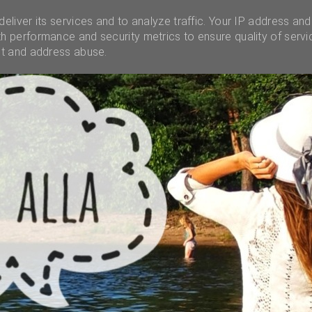
INSTAGRAM
INFO
UNELMALAATIKKO
MENES
eliver its services and to analyze traffic. Your IP address and
h performance and security metrics to ensure quality of servi
ct and address abuse.