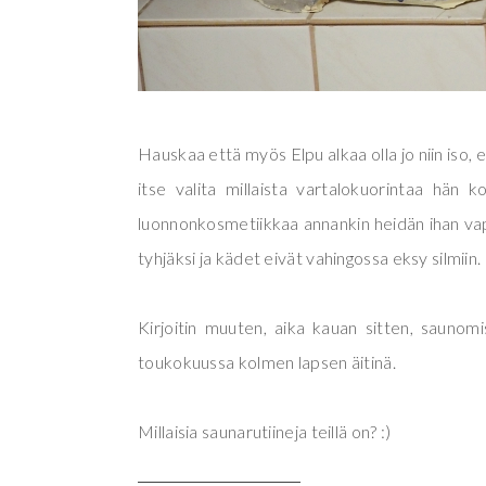
Hauskaa että myös Elpu alkaa olla jo niin iso
itse valita millaista vartalokuorintaa hän 
luonnonkosmetiikkaa annankin heidän ihan vap
tyhjäksi ja kädet eivät vahingossa eksy silmiin.
Kirjoitin muuten, aika kauan sitten, saunom
toukokuussa kolmen lapsen äitinä.
Millaisia saunarutiineja teillä on? :)