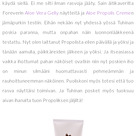
käydä siellä. Ei me silti ilman rasvoja jääty. Sain äitikaverilta
Foreverin
Aloe Vera Gelly
näytteitä ja
Aloe Propolis Creme
n
jämäpurkin testiin. Eihän nekään nyt yhdessä yössä Tuhinan
poskia paranna, mutta onpahan näin luonnonlääkkeenä
testattu. Nyt olen laittanut Propolista eilen päivällä ja yöksi ja
tänään aamulla, päikkäreiden jälkeen ja yöksi. Ja itseasiassa
vaikka ihottumat pahan näköiset ovatkin niin nyt poskien iho
on minun silmääni huomattavasti pehmeämmän ja
rauhoittuneemman näköinen. Puoliskoni myös totesi että tuo
rasva näyttäisi toimivan. Ja Tuhinan posket myös tuoksuu
aivan ihanalta tuon Propoliksen jäljiltä!