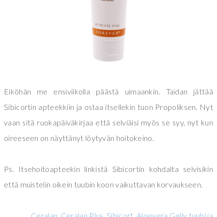
Eiköhän me ensiviikolla päästä uimaankin. Taidan jättää
Sibicortin apteekkiin ja ostaa itsellekin tuon Propoliksen. Nyt
vaan sitä ruokapäiväkirjaa että selviäisi myös se syy, nyt kun
oireeseen on näyttänyt löytyvän hoitokeino.
Ps. Itsehoitoapteekin linkistä Sibicortin kohdalta selvisikin
että muistelin oikein tuubin koon vaikuttavan korvaukseen.
Ceralan, Ceralan Plus, Sibicort, Aloevera Gelly tuubi ja