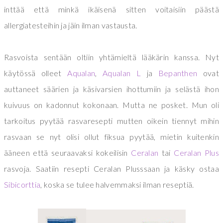
inttää että minkä ikäisenä sitten voitaisiin päästä
allergiatesteihin ja jäin ilman vastausta.
Rasvoista sentään oltiin yhtämieltä lääkärin kanssa. Nyt
käytössä olleet
Aqualan
,
Aqualan L
ja
Bepanthen
ovat
auttaneet säärien ja käsivarsien ihottumiin ja selästä ihon
kuivuus on kadonnut kokonaan. Mutta ne posket. Mun oli
tarkoitus pyytää rasvaresepti mutten oikein tiennyt mihin
rasvaan se nyt olisi ollut fiksua pyytää, mietin kuitenkin
ääneen että seuraavaksi kokeilisin
Ceralan
tai
Ceralan Plus
rasvoja. Saatiin resepti Ceralan Plusssaan ja käsky ostaa
Sibicorttia
, koska se tulee halvemmaksi ilman reseptiä.