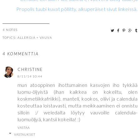
Propolis tuubi kuvat pöllitty, alkuperäiset sivut linkeissä.
4 NOTES
TOPICS:
ALLERGIA
+
VAUVA
4 KOMMENTTIA
CHRISTINE
8/11/14 10:44
mun atooppinen ihottumainen kasvojen iho tykkää
luomu-öljyistä (ihan kaikkea on kokeiltu, olen
koskmetiikkafriikki). manteli, kookos, oliivi ja calendula
kosteuttaa loistavasti, mutta meikkaaminen ei onnistu
silloin :/ weledalta löytyy vauvoille calendula-
luomuöljyä, kantsii kokeilla! :)
VASTAA
VASTAUKSET