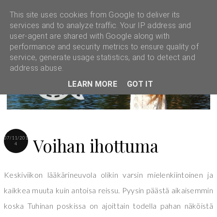
This site uses cookies from Google to deliver its
services and to analyze traffic. Your IP address and
user-agent are shared with Google along with
performance and security metrics to ensure quality of
service, generate usage statistics, and to detect and
address abuse.
LEARN MORE
GOT IT
Voihan ihottuma
07/11/201
4
Keskiviikon lääkärineuvola olikin varsin mielenkiintoinen ja
kaikkea muuta kuin antoisa reissu. Pyysin päästä aikaisemmin
koska Tuhinan poskissa on ajoittain todella pahan näköistä