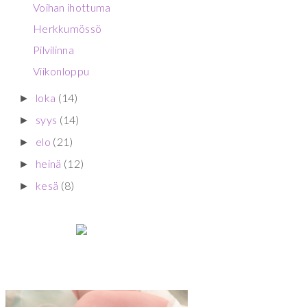
Voihan ihottuma
Herkkumössö
Pilvilinna
Viikonloppu
loka
(14)
►
syys
(14)
►
elo
(21)
►
heinä
(12)
►
kesä
(8)
►