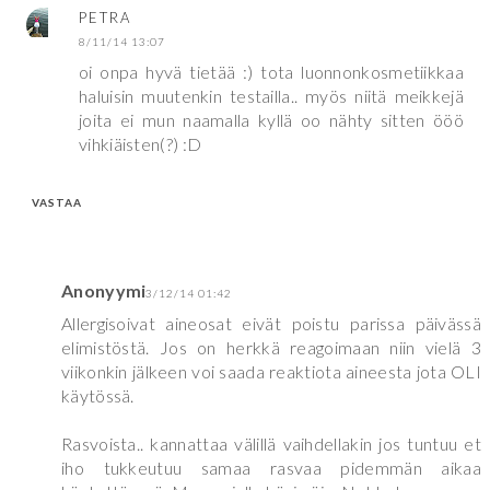
PETRA
8/11/14 13:07
oi onpa hyvä tietää :) tota luonnonkosmetiikkaa
haluisin muutenkin testailla.. myös niitä meikkejä
joita ei mun naamalla kyllä oo nähty sitten ööö
vihkiäisten(?) :D
VASTAA
Anonyymi
3/12/14 01:42
Allergisoivat aineosat eivät poistu parissa päivässä
elimistöstä. Jos on herkkä reagoimaan niin vielä 3
viikonkin jälkeen voi saada reaktiota aineesta jota OLI
käytössä.
Rasvoista.. kannattaa välillä vaihdellakin jos tuntuu et
iho tukkeutuu samaa rasvaa pidemmän aikaa