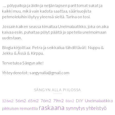
.... pölypalloja ja äidin ja neljän lapsen parittomat sukat ja
kaikki muu, mikä vain kadota saattaa, säärisuojista
pehmoleluihin löytyy yleensä sieltä. Tarina on tosi.
Jossain kaiken seassa kimaltaa Unelmalaatikko, joka on aika
kaivaa esiin, puhaltaa pölyt päältä ja opetella unelmoimaan
uudestaan.
Blogia kirjoittaa: Petra ja seikkailua tähdittävät: Nuppu &
Jekku & Ässä & Kirppu.
Tervetuloa Sängyn alle!
Yhteydenotot: sangynalla@gmail.com
SÄNGYN ALLA PIILOSSA
56m2
65m2
76m2
79m2
DIY
Unelmalaatikko
126m2
86m2
raskaana
synnytys
yhteistyö
pikkuisen remonttia