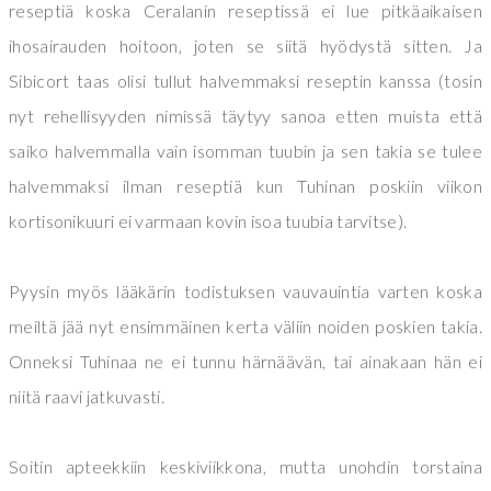
reseptiä koska Ceralanin reseptissä ei lue pitkäaikaisen
ihosairauden hoitoon, joten se siitä hyödystä sitten. Ja
Sibicort taas olisi tullut halvemmaksi reseptin kanssa (tosin
nyt rehellisyyden nimissä täytyy sanoa etten muista että
saiko halvemmalla vain isomman tuubin ja sen takia se tulee
halvemmaksi ilman reseptiä kun Tuhinan poskiin viikon
kortisonikuuri ei varmaan kovin isoa tuubia tarvitse).
Pyysin myös lääkärin todistuksen vauvauintia varten koska
meiltä jää nyt ensimmäinen kerta väliin noiden poskien takia.
Onneksi Tuhinaa ne ei tunnu härnäävän, tai ainakaan hän ei
niitä raavi jatkuvasti.
Soitin apteekkiin keskiviikkona, mutta unohdin torstaina