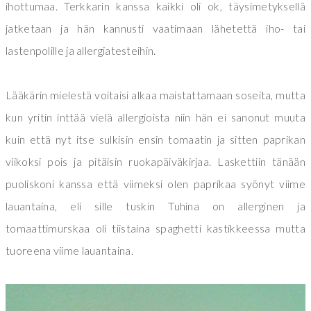
ihottumaa. Terkkarin kanssa kaikki oli ok, täysimetyksellä
jatketaan ja hän kannusti vaatimaan lähetettä iho- tai
lastenpolille ja allergiatesteihin.
Lääkärin mielestä voitaisi alkaa maistattamaan soseita, mutta
kun yritin inttää vielä allergioista niin hän ei sanonut muuta
kuin että nyt itse sulkisin ensin tomaatin ja sitten paprikan
viikoksi pois ja pitäisin ruokapäiväkirjaa. Laskettiin tänään
puoliskoni kanssa että viimeksi olen paprikaa syönyt viime
lauantaina, eli sille tuskin Tuhina on allerginen ja
tomaattimurskaa oli tiistaina spaghetti kastikkeessa mutta
tuoreena viime lauantaina.