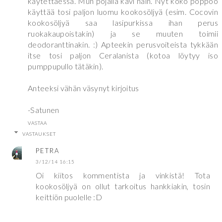
käytettäessä. Mun pojalla kävi näin. Nyt koko poppoo
käyttää tosi paljon luomu kookosöljyä (esim. Cocovin
kookosöljyä saa lasipurkissa ihan perus
ruokakaupoistakin) ja se muuten toimii
deodoranttinakin. :) Apteekin perusvoiteista tykkään
itse tosi paljon Ceralanista (kotoa löytyy iso
pumppupullo tätäkin).
Anteeksi vähän väsynyt kirjoitus
-Satunen
VASTAA
VASTAUKSET
PETRA
3/12/14 16:15
Oi kiitos kommentista ja vinkistä! Tota
kookosöljyä on ollut tarkoitus hankkiakin, tosin
keittiön puolelle :D