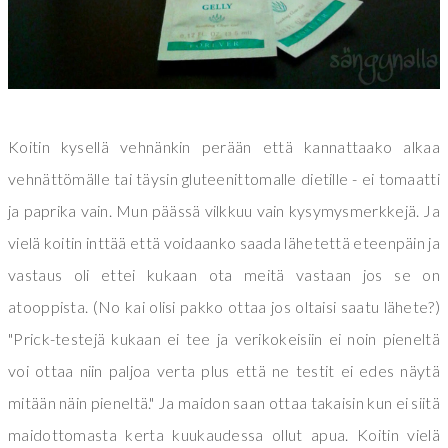
Koitin kysellä vehnänkin perään että kannattaako alkaa
vehnättömälle tai täysin gluteenittomalle dietille - ei tomaatti
ja paprika vain. Mun päässä vilkkuu vain kysymysmerkkejä. Ja
vielä koitin inttää että voidaanko saada lähetettä eteenpäin ja
vastaus oli ettei kukaan ota meitä vastaan jos se on
atooppista. (No kai olisi pakko ottaa jos oltaisi saatu lähete?)
"Prick-testejä kukaan ei tee ja verikokeisiin ei noin pieneltä
voi ottaa niin paljoa verta plus että ne testit ei edes näytä
mitään näin pieneltä." Ja maidon saan ottaa takaisin kun ei siitä
maidottomasta kerta kuukaudessa ollut apua. Koitin vielä