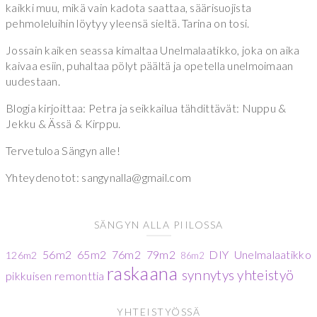
kaikki muu, mikä vain kadota saattaa, säärisuojista
pehmoleluihin löytyy yleensä sieltä. Tarina on tosi.
Jossain kaiken seassa kimaltaa Unelmalaatikko, joka on aika
kaivaa esiin, puhaltaa pölyt päältä ja opetella unelmoimaan
uudestaan.
Blogia kirjoittaa: Petra ja seikkailua tähdittävät: Nuppu &
Jekku & Ässä & Kirppu.
Tervetuloa Sängyn alle!
Yhteydenotot: sangynalla@gmail.com
SÄNGYN ALLA PIILOSSA
56m2
65m2
76m2
79m2
DIY
Unelmalaatikko
126m2
86m2
raskaana
synnytys
yhteistyö
pikkuisen remonttia
YHTEISTYÖSSÄ