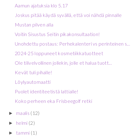
Aamun ajatuksia klo 5.17
Joskus pitää käydä syvällä, että voi nähdä pinnalle
Mustan pilven alla
Voitin Sisustus Seitin pikakonsultaation!
Unohdettu postaus: Perhekalenteri vs perinteinen s...
2024-25 loppuneet kosmetiikkatuotteet
Ole tilivelvollinen jollekin, jolle et halua tuott...
Kevät tuli pihalle!
Löylyautomaatti
Puolet identiteetistä lattialle!
Koko perheen eka Frisbeegolf retki
maalis
(12)
►
helmi
(2)
►
tammi
(1)
►