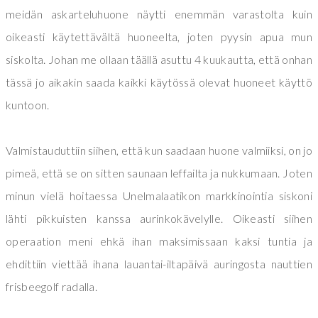
meidän askarteluhuone näytti enemmän varastolta kuin
oikeasti käytettävältä huoneelta, joten pyysin apua mun
siskolta. Johan me ollaan täällä asuttu 4 kuukautta, että onhan
tässä jo aikakin saada kaikki käytössä olevat huoneet käyttö
kuntoon.
Valmistauduttiin siihen, että kun saadaan huone valmiiksi, on jo
pimeä, että se on sitten saunaan leffailta ja nukkumaan. Joten
minun vielä hoitaessa Unelmalaatikon markkinointia siskoni
lähti pikkuisten kanssa aurinkokävelylle. Oikeasti siihen
operaation meni ehkä ihan maksimissaan kaksi tuntia ja
ehdittiin viettää ihana lauantai-iltapäivä auringosta nauttien
frisbeegolf radalla.