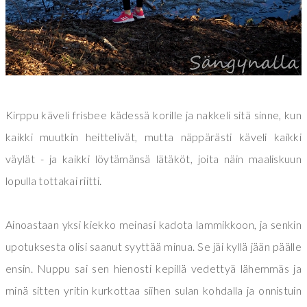
Kirppu käveli frisbee kädessä korille ja nakkeli sitä sinne, kun
kaikki muutkin heittelivät, mutta näppärästi käveli kaikki
väylät - ja kaikki löytämänsä lätäköt, joita näin maaliskuun
lopulla tottakai riitti.
Ainoastaan yksi kiekko meinasi kadota lammikkoon, ja senkin
upotuksesta olisi saanut syyttää minua. Se jäi kyllä jään päälle
ensin. Nuppu sai sen hienosti kepillä vedettyä lähemmäs ja
minä sitten yritin kurkottaa siihen sulan kohdalla ja onnistuin