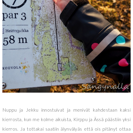
Nuppu ja Jekku innostuivat ja menivät kahdestaan kaksi
kierrosta, kun me kolme aikuista, Kirppu ja Ässä päästiin yksi
kierros. Ja tottakai saatiin älynvälyäs että ois pitänyt ottaa