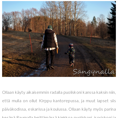
Ollaan käyty aikaisemmin radalla puoliskoni kanssa kaksin niin,
että mulla on ollut Kirppu kantorepussa, ja muut lapset siis
päiväkodissa, eskarissa ja koulussa. Ollaan käyty myös parina
kesänä Raumalla heittämässä kiekkoa puoliskoni, isosiskoni ja