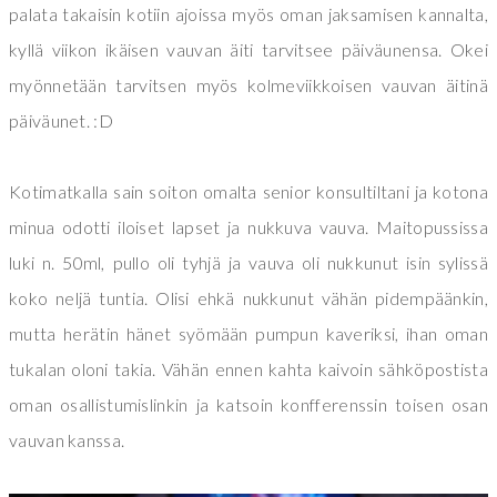
palata takaisin kotiin ajoissa myös oman jaksamisen kannalta,
kyllä viikon ikäisen vauvan äiti tarvitsee päiväunensa. Okei
myönnetään tarvitsen myös kolmeviikkoisen vauvan äitinä
päiväunet. :D
Kotimatkalla sain soiton omalta senior konsultiltani ja kotona
minua odotti iloiset lapset ja nukkuva vauva. Maitopussissa
luki n. 50ml, pullo oli tyhjä ja vauva oli nukkunut isin sylissä
koko neljä tuntia. Olisi ehkä nukkunut vähän pidempäänkin,
mutta herätin hänet syömään pumpun kaveriksi, ihan oman
tukalan oloni takia. Vähän ennen kahta kaivoin sähköpostista
oman osallistumislinkin ja katsoin konfferenssin toisen osan
vauvan kanssa.