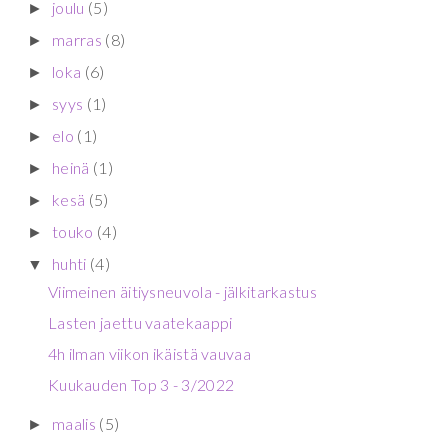
joulu
(5)
►
marras
(8)
►
loka
(6)
►
syys
(1)
►
elo
(1)
►
heinä
(1)
►
kesä
(5)
►
touko
(4)
►
huhti
(4)
▼
Viimeinen äitiysneuvola - jälkitarkastus
Lasten jaettu vaatekaappi
4h ilman viikon ikäistä vauvaa
Kuukauden Top 3 - 3/2022
maalis
(5)
►