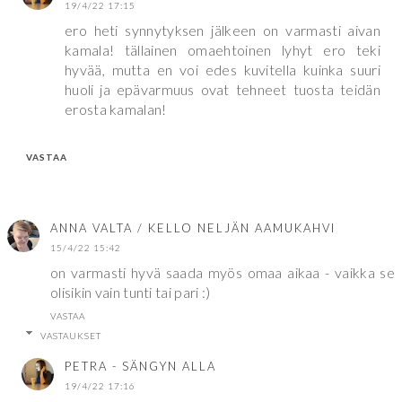
19/4/22 17:15
ero heti synnytyksen jälkeen on varmasti aivan
kamala! tällainen omaehtoinen lyhyt ero teki
hyvää, mutta en voi edes kuvitella kuinka suuri
huoli ja epävarmuus ovat tehneet tuosta teidän
erosta kamalan!
VASTAA
ANNA VALTA / KELLO NELJÄN AAMUKAHVI
15/4/22 15:42
on varmasti hyvä saada myös omaa aikaa - vaikka se
olisikin vain tunti tai pari :)
VASTAA
VASTAUKSET
PETRA - SÄNGYN ALLA
19/4/22 17:16