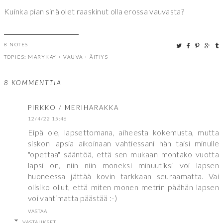
Kuinka pian sinä olet raaskinut olla erossa vauvasta?
8 NOTES
TOPICS:
MARYKAY
+
VAUVA
+
ÄITIYS
8 KOMMENTTIA
PIRKKO / MERIHARAKKA
12/4/22 15:46
Eipä ole, lapsettomana, aiheesta kokemusta, mutta
siskon lapsia aikoinaan vahtiessani hän taisi minulle
"opettaa" sääntöä, että sen mukaan montako vuotta
lapsi on, niin niin moneksi minuutiksi voi lapsen
huoneessa jättää kovin tarkkaan seuraamatta. Vai
olisiko ollut, että miten monen metrin päähän lapsen
voi vahtimatta päästää :-)
VASTAA
VASTAUKSET