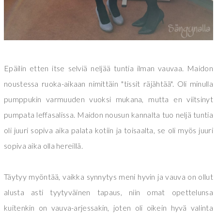
Epäilin etten itse selviä neljää tuntia ilman vauvaa. Maidon
noustessa ruoka-aikaan nimittäin "tissit räjähtää". Oli minulla
pumppukin varmuuden vuoksi mukana, mutta en viitsinyt
pumpata leffasalissa. Maidon nousun kannalta tuo neljä tuntia
oli juuri sopiva aika palata kotiin ja toisaalta, se oli myös juuri
sopiva aika olla hereillä.
Täytyy myöntää, vaikka synnytys meni hyvin ja vauva on ollut
alusta asti tyytyväinen tapaus, niin omat opettelunsa
kuitenkin on vauva-arjessakin, joten oli oikein hyvä valinta