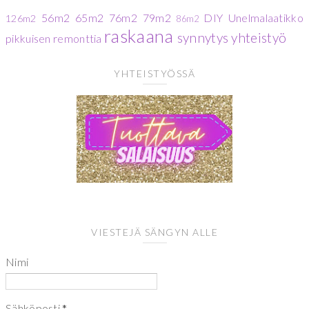
56m2
65m2
76m2
79m2
DIY
Unelmalaatikko
126m2
86m2
raskaana
synnytys
yhteistyö
pikkuisen remonttia
YHTEISTYÖSSÄ
VIESTEJÄ SÄNGYN ALLE
Nimi
Sähköposti
*