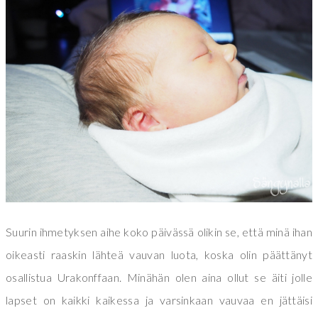
Suurin ihmetyksen aihe koko päivässä olikin se, että minä ihan
oikeasti raaskin lähteä vauvan luota, koska olin päättänyt
osallistua Urakonffaan. Minähän olen aina ollut se äiti jolle
lapset on kaikki kaikessa ja varsinkaan vauvaa en jättäisi