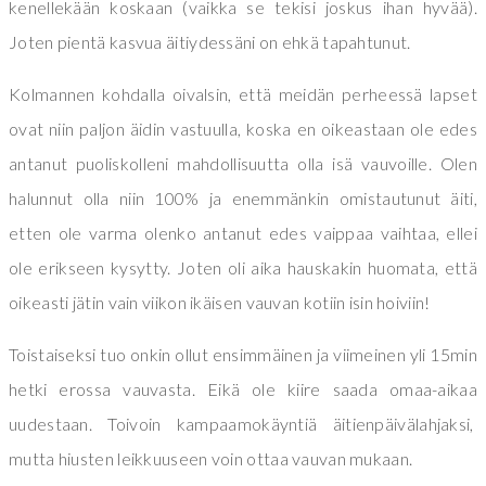
kenellekään koskaan (vaikka se tekisi joskus ihan hyvää).
Joten pientä kasvua äitiydessäni on ehkä tapahtunut.
Kolmannen kohdalla oivalsin, että meidän perheessä lapset
ovat niin paljon äidin vastuulla, koska en oikeastaan ole edes
antanut puoliskolleni mahdollisuutta olla isä vauvoille. Olen
halunnut olla niin 100% ja enemmänkin omistautunut äiti,
etten ole varma olenko antanut edes vaippaa vaihtaa, ellei
ole erikseen kysytty. Joten oli aika hauskakin huomata, että
oikeasti jätin vain viikon ikäisen vauvan kotiin isin hoiviin!
Toistaiseksi tuo onkin ollut ensimmäinen ja viimeinen yli 15min
hetki erossa vauvasta. Eikä ole kiire saada omaa-aikaa
uudestaan. Toivoin kampaamokäyntiä äitienpäivälahjaksi,
mutta hiusten leikkuuseen voin ottaa vauvan mukaan.