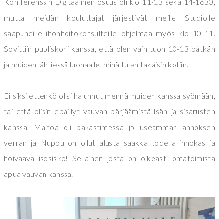
Konfferenssin Digitaalinen osuus oli klo 11-13 sekä 14-1630,
mutta meidän kouluttajat järjestivät meille Studiolle
saapuneille ihonhoitokonsulteille ohjelmaa myös klo 10-11.
Sovittiin puoliskoni kanssa, että olen vain tuon 10-13 pätkän
ja muiden lähtiessä luonaalle, minä tulen takaisin kotiin.
Ei siksi ettenkö olisi halunnut mennä muiden kanssa syömään,
tai että olisin epäillyt vauvan pärjäämistä isän ja sisarusten
kanssa. Maitoa oli pakastimessa jo useamman annoksen
verran ja Nuppu on ollut alusta saakka todella innokas ja
hoivaava isosisko! Sellainen josta on oikeasti omatoimista
apua vauvan kanssa.