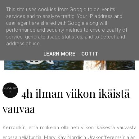
This site uses cookies from Google to deliver its
services and to analyze traffic. Your IP address and
user-agent are shared with Google along with
performance and security metrics to ensure quality of
service, generate usage statistics, and to detect and
address abuse.
LEARN MORE
GOT IT
4h ilman viikon ikäistä
06/04/202
2
vauvaa
Kerroinkin, että rohkenin olla heti viikon ikäisestä vauvasta
erossa neljätuntia, Mary Kay Nordicin Urakonfferenssin ajan.