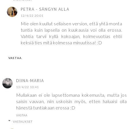
PETRA - SÄNGYN ALLA
12/4/22 20:01
Mie olen kuullut sellaisen version, että yhtä monta
tuntia kuin lapsella on kuukausia voi olla erossa.
Vahtia tarvii kyllä kokoajan, kolmevuotias ehtii
keksiä ties mitä kolmessa minuutissa! :D
VASTAA
DIINA-MARIA
13/4/22 10:41
Mullakaan ei ole lapsettomana kokemusta, mutta jos
saisin vauvan, niin uskoisin myös, etten haluaisi olla
hänestä tuntiakaan erossa :D
VASTAA
VASTAUKSET