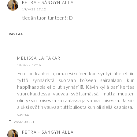
PETRA - SÄNGYN ALLA
19/4/22 17:12
tiedän tuon tunteen! :D
VASTAA
MELISSA LAITAKARI
13/4/22 12:16
Erot on kauheita, oma esikoinen kun syntyi lähetettiin
tyttö synnäristä suoraan toiseen sairaalaan, kun
happikaappia ei ollut synnärillä. Kävin kyllä pari kertaa
vuorokaudessa vauvaa syöttämässä, mutta muuten
olin yksin toisessa sairaalassa ja vauva toisessa. Ja siis
aluksi syötin vauvaa tuttipullosta kun oli siellä kaapissa.
VASTAA
VASTAUKSET
PETRA - SÄNGYN ALLA