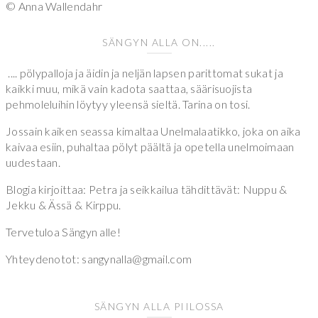
© Anna Wallendahr
SÄNGYN ALLA ON.....
.... pölypalloja ja äidin ja neljän lapsen parittomat sukat ja
kaikki muu, mikä vain kadota saattaa, säärisuojista
pehmoleluihin löytyy yleensä sieltä. Tarina on tosi.
Jossain kaiken seassa kimaltaa Unelmalaatikko, joka on aika
kaivaa esiin, puhaltaa pölyt päältä ja opetella unelmoimaan
uudestaan.
Blogia kirjoittaa: Petra ja seikkailua tähdittävät: Nuppu &
Jekku & Ässä & Kirppu.
Tervetuloa Sängyn alle!
Yhteydenotot: sangynalla@gmail.com
SÄNGYN ALLA PIILOSSA