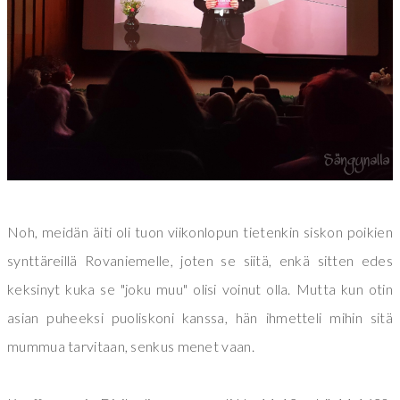
Noh, meidän äiti oli tuon viikonlopun tietenkin siskon poikien
synttäreillä Rovaniemelle, joten se siitä, enkä sitten edes
keksinyt kuka se "joku muu" olisi voinut olla. Mutta kun otin
asian puheeksi puoliskoni kanssa, hän ihmetteli mihin sitä
mummua tarvitaan, senkus menet vaan.