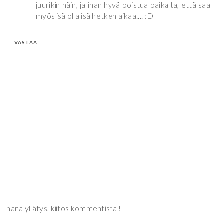
juurikin näin, ja ihan hyvä poistua paikalta, että saa
myös isä olla isä hetken aikaa.... :D
VASTAA
Ihana yllätys, kiitos kommentista !