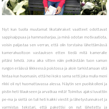
Nyt kun tuolla muutamat likatahraiset vaatteet odottavat
sappisaippuaa ja hammasharjaa, ja minä odotan motivaatiota,
voisin paljastaa sen verran, että olin torstaina lähettämässä
kamerahuoltoon vastauksen etten tiedä mitä kameralle
pitäisi tehdä. Joku aika sitten näin pelkästään tuon saman
rungon eräässä liikkeessä poistossa ja aloin tarkistamaan sitä
hintaa kun huomasin, että hei koko sama setti joka mulla meni
rikki oli nyt huomattavassa alessa. Näytin sen puoliskolleni ja
pistin heti tilaukseen ja arvatkaa mitä!
Toimitus ajaksi luvattiin
pe-ma ja s
ieltä on tuli heti kaikki viestit ja lähetystunnukset ja
varmistus tekstari, että pakettisi on nyt lähetetty ja