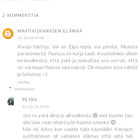
2 KOMMENTTIA
MAATIAISKANASEN ELÄMÄÄ
13/10/18 07:58
Kivoja faktoja. Vai on Elpu kipiä, voi pientä. Pikaista
paranemista! Flunssa on kurja tauti. Kuuntelinkin silloin
keskiviikkona, että yskii ja niiskuttaa sen verran, että
on varmaan flunssa iskemässä. Oli muuten kiva nähdä
ja tutustua <3
VASTAA
VASTAUKSET
PETRA
13/10/18 23:30
Joo se yskä alkoi jo alkuviikosta 😣 mut kuume tais
olla taas vaan yhden yön kuume onneksi 😊
Niin oli, kiitos kun saatiin tulla käymään! Kanojen
syöttäminen oli sellainen elämys että siitä tuli