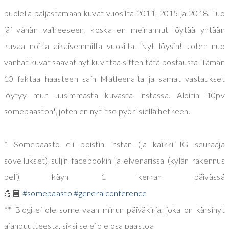
puolella paljastamaan kuvat vuosilta 2011, 2015 ja 2018. Tuo
jäi vähän vaiheeseen, koska en meinannut löytää yhtään
kuvaa noilta aikaisemmilta vuosilta. Nyt löysin! Joten nuo
vanhat kuvat saavat nyt kuvittaa sitten tätä postausta. Tämän
10 faktaa haasteen sain Matleenalta ja samat vastaukset
löytyy mun uusimmasta kuvasta instassa. Aloitin 10pv
somepaaston*, joten en nyt itse pyöri siellä hetkeen.
* Somepaasto eli poistin instan (ja kaikki IG seuraaja
sovellukset) suljin facebookin ja elvenarissa (kylän rakennus
peli) käyn 1 kerran päivässä
💪🏼
#somepaasto
#generalconference
** Blogi ei ole some vaan minun päiväkirja, joka on kärsinyt
ajanpuutteesta, siksi se ei ole osa paastoa