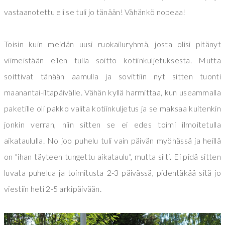
vastaanotettu eli se tuli jo tänään! Vähänkö nopeaa!
Toisin kuin meidän uusi ruokailuryhmä, josta olisi pitänyt
viimeistään eilen tulla soitto kotiinkuljetuksesta. Mutta
soittivat tänään aamulla ja sovittiin nyt sitten tuonti
maanantai-iltapäivälle. Vähän kyllä harmittaa, kun useammalla
paketille oli pakko valita kotiinkuljetus ja se maksaa kuitenkin
jonkin verran, niin sitten se ei edes toimi ilmoitetulla
aikataululla. No joo puhelu tuli vain päivän myöhässä ja heillä
on "ihan täyteen tungettu aikataulu", mutta silti. Ei pidä sitten
luvata puhelua ja toimitusta 2-3 päivässä, pidentäkää sitä jo
viestiin heti 2-5 arkipäivään.