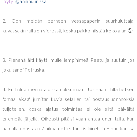
löytyi
@anninuunissa
2. Oon meidän perheen vessapaperin suurkuluttaja,
kuvassakin rulla on vieressä, koska pakko niistää koko ajan 🤧
3. Pienenä äiti käytti mulle lempinimeä Peetu ja suutuin jos
joku sanoi Petruska.
4. En halua mennä ajoissa nukkumaan. Jos saan illalla hetken
"omaa aikaa" jumitan kuvia selaillen tai postausluonnnoksia
tuijotellen, koska ajatus toimintaa ei ole siltä päivältä
enempää jäljellä. Oikeasti pitäisi vaan antaa unen tulla, kun
aamulla noustaan 7 aikaan ettei tarttis kiirehtiä Elpun kanssa