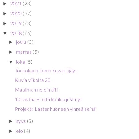
2021
(23)
►
2020
(37)
►
2019
(63)
►
2018
(66)
▼
joulu
(3)
►
marras
(5)
►
loka
(5)
▼
Toukokuun lopun kuvapläjäys
Kuvia viikolta 20
Maailman noloin äiti
10 faktaa + mitä kuuluu just nyt
Projekti: Lastenhuoneen vihreä seinä
syys
(3)
►
elo
(4)
►