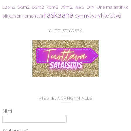
56m2
65m2
76m2
79m2
DIY
Unelmalaatikko
126m2
86m2
raskaana
synnytys
yhteistyö
pikkuisen remonttia
YHTEISTYÖSSÄ
VIESTEJÄ SÄNGYN ALLE
Nimi
Sähköposti
*