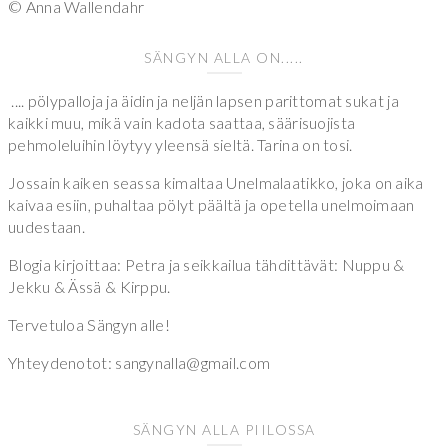
© Anna Wallendahr
SÄNGYN ALLA ON.....
.... pölypalloja ja äidin ja neljän lapsen parittomat sukat ja
kaikki muu, mikä vain kadota saattaa, säärisuojista
pehmoleluihin löytyy yleensä sieltä. Tarina on tosi.
Jossain kaiken seassa kimaltaa Unelmalaatikko, joka on aika
kaivaa esiin, puhaltaa pölyt päältä ja opetella unelmoimaan
uudestaan.
Blogia kirjoittaa: Petra ja seikkailua tähdittävät: Nuppu &
Jekku & Ässä & Kirppu.
Tervetuloa Sängyn alle!
Yhteydenotot: sangynalla@gmail.com
SÄNGYN ALLA PIILOSSA