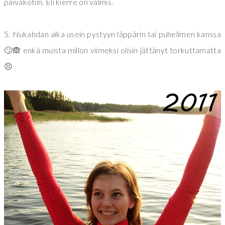
päiväkotiin. Eli kierre on valmis.
5. Nukahdan aika usein pystyyn läppärin tai puhelimen kanssa
🙄🙈 enkä muista millon viimeksi olisin jättänyt torkuttamatta
😣