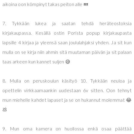
aikoina oon kömpinyt takas peiton alle 💤
7. Tykkään lukea ja saatan tehdä heräteostoksia
kirjakaupassa. Kesällä ostin Porista popup kirjakaupasta
lapsille 4 kirjaa ja yleensä saan joululahjaksi yhden. Ja sit kun
mulla on se kirja niin ahmin sitä muutaman päivän ja sit palaan
taas arkeen kun kannet suljen 😅
8. Mulla on peruskoulun käsityö 10. Tykkään neuloa ja
opettelin virkkaamaankin uudestaan 6v sitten. Oon tehnyt
mun miehelle kahdet lapaset ja se on hukannut molemmat 😂
💩
9. Mun oma kamera on huollossa enkä osaa päättää