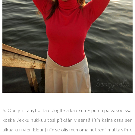
6. Oon yrittänyt ottaa blogille aikaa kun Elpu on päiväkodissa,
koska Jekku nukkuu tosi pitkään yleensä (isin kainalossa sen
aikaa kun vien Elpun) niin se olis mun oma hetkeni, mutta viime