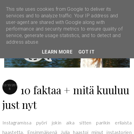
This site uses cookies from Google to deliver its
services and to analyze traffic. Your IP address and
user-agent are shared with Google along with
performance and security metrics to ensure quality of
service, generate usage statistics, and to detect and
address abuse.
LEARN MORE
GOT IT
10 faktaa + mitä kuuluu
12/10/201
8
just nyt
Instagramissa pyöri jokin aika sitten parikin erilaista
haastetta. Ensimmäisenä Julia haastoi minut instastorien