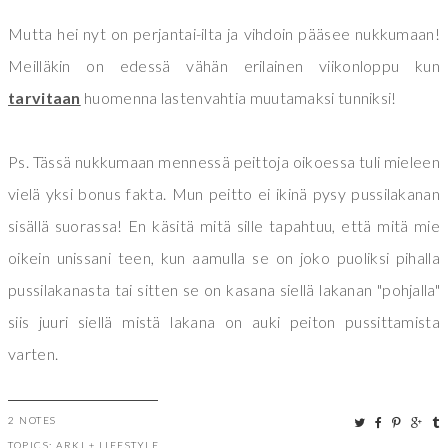
Mutta hei nyt on perjantai-ilta ja vihdoin pääsee nukkumaan!
Meilläkin on edessä vähän erilainen viikonloppu kun
tarvitaan
huomenna lastenvahtia muutamaksi tunniksi!
Ps. Tässä nukkumaan mennessä peittoja oikoessa tuli mieleen
vielä yksi bonus fakta. Mun peitto ei ikinä pysy pussilakanan
sisällä suorassa! En käsitä mitä sille tapahtuu, että mitä mie
oikein unissani teen, kun aamulla se on joko puoliksi pihalla
pussilakanasta tai sitten se on kasana siellä lakanan "pohjalla"
siis juuri siellä mistä lakana on auki peiton pussittamista
varten.
2 NOTES
TOPICS:
ARKI
+
LIFESTYLE