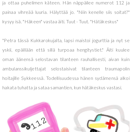
ja ottaa puhelimen käteen. Hän näppäilee numerot 112 ja
painaa vihreää luuria. Hälyttää jo. "Niin kenelle siis soitat?"
kysyy isä. "Häkeen" vastaa äiti. Tuut - Tuut. "Hätäkeskus"
"Petra tässä Kukkarokujalta, lapsi maistoi jogurttia ja nyt se
yskii, epäillään että sillä turpoaa hengitystiet." Äiti kuulee
oman äänensä selostavan tilanteen rauhallisesti, aivan kuin
ambulanssikuljettajat selostaisivat tilanteen traumapolin
hoitajille Sykkeessä. Todellisuudessa hänen sydämensä alkoi
hakata tuhatta ja sataa samantien, kun hätäkeskus vastasi.