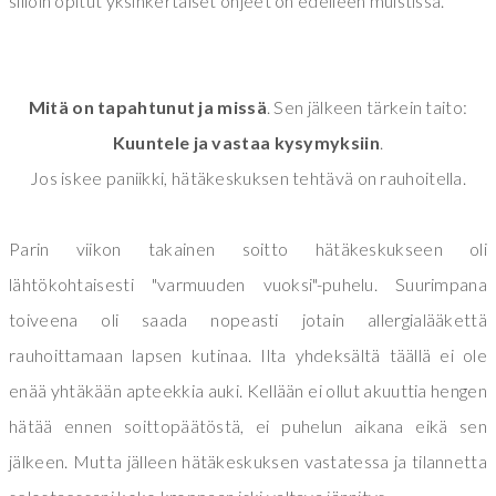
silloin opitut yksinkertaiset ohjeet on edelleen muistissa.
Mitä on tapahtunut ja missä
. Sen jälkeen tärkein taito:
Kuuntele ja vastaa kysymyksiin
.
Jos iskee paniikki, hätäkeskuksen tehtävä on rauhoitella.
Parin viikon takainen soitto hätäkeskukseen oli
lähtökohtaisesti "varmuuden vuoksi"-puhelu. Suurimpana
toiveena oli saada nopeasti jotain allergialääkettä
rauhoittamaan lapsen kutinaa. Ilta yhdeksältä täällä ei ole
enää yhtäkään apteekkia auki. Kellään ei ollut akuuttia hengen
hätää ennen soittopäätöstä, ei puhelun aikana eikä sen
jälkeen. Mutta jälleen hätäkeskuksen vastatessa ja tilannetta