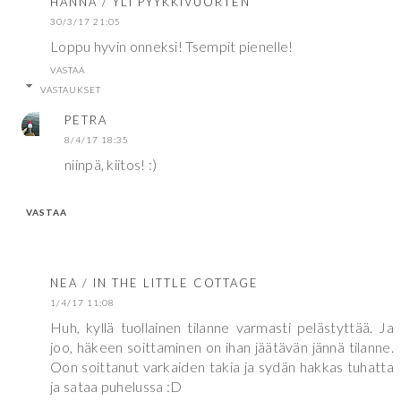
HANNA / YLI PYYKKIVUORTEN
30/3/17 21:05
Loppu hyvin onneksi! Tsempit pienelle!
VASTAA
VASTAUKSET
PETRA
8/4/17 18:35
niinpä, kiitos! :)
VASTAA
NEA / IN THE LITTLE COTTAGE
1/4/17 11:08
Huh, kyllä tuollainen tilanne varmasti pelästyttää. Ja
joo, häkeen soittaminen on ihan jäätävän jännä tilanne.
Oon soittanut varkaiden takia ja sydän hakkas tuhatta
ja sataa puhelussa :D