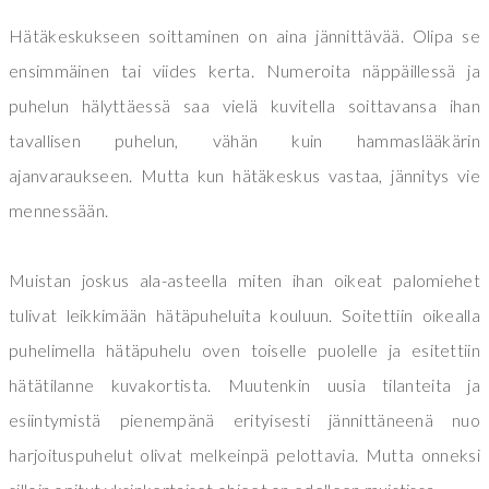
Hätäkeskukseen soittaminen on aina jännittävää. Olipa se
ensimmäinen tai viides kerta. Numeroita näppäillessä ja
puhelun hälyttäessä saa vielä kuvitella soittavansa ihan
tavallisen puhelun, vähän kuin hammaslääkärin
ajanvaraukseen. Mutta kun hätäkeskus vastaa, jännitys vie
mennessään.
Muistan joskus ala-asteella miten ihan oikeat palomiehet
tulivat leikkimään hätäpuheluita kouluun. Soitettiin oikealla
puhelimella hätäpuhelu oven toiselle puolelle ja esitettiin
hätätilanne kuvakortista. Muutenkin uusia tilanteita ja
esiintymistä pienempänä erityisesti jännittäneenä nuo
harjoituspuhelut olivat melkeinpä pelottavia. Mutta onneksi