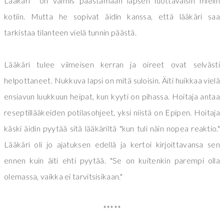
Lääkäri on valmis päästämään lapsen luottavaisin mielin
kotiin. Mutta he sopivat äidin kanssa, että lääkäri saa
tarkistaa tilanteen vielä tunnin päästä.
Lääkäri tulee viimeisen kerran ja oireet ovat selvästi
helpottaneet. Nukkuva lapsi on mitä suloisin. Äiti huikkaa vielä
ensiavun luukkuun heipat, kun kyyti on pihassa. Hoitaja antaa
reseptillääkeiden potilasohjeet, yksi niistä on Epipen. Hoitaja
käski äidin pyytää sitä lääkäriltä "kun tuli näin nopea reaktio."
Lääkäri oli jo ajatuksen edellä ja kertoi kirjoittavansa sen
ennen kuin äiti ehti pyytää. "Se on kuitenkin parempi olla
olemassa, vaikka ei tarvitsisikaan."
*****