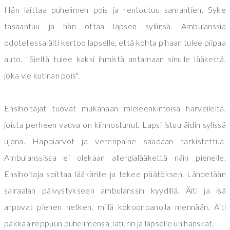
Hän laittaa puhelimen pois ja rentoutuu samantien. Syke
tasaantuu ja hän ottaa lapsen syliinsä. Ambulanssia
odotellessa äiti kertoo lapselle, että kohta pihaan tulee piipaa
auto. "Sieltä tulee kaksi ihmistä antamaan sinulle lääkettä,
joka vie kutinan pois".
Ensihoitajat tuovat mukanaan mieleenkintoisa härveileitä,
joista perheen vauva on kiinnostunut. Lapsi istuu äidin sylissä
ujona. Happiarvot ja verenpaine saadaan tarkistettua.
Ambulanssissa ei olekaan allergialääkettä näin pienelle.
Ensihoitaja soittaa lääkärille ja tekee päätöksen. Lähdetään
sairaalan päivystykseen ambulanssin kyydillä. Äiti ja isä
arpovat pienen hetken, millä kokoonpanolla mennään. Äiti
pakkaa reppuun puhelimensa, laturin ja lapselle unihanskat.