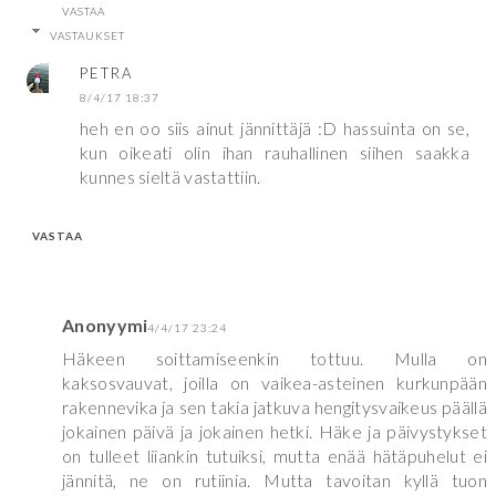
VASTAA
VASTAUKSET
PETRA
8/4/17 18:37
heh en oo siis ainut jännittäjä :D hassuinta on se,
kun oikeati olin ihan rauhallinen siihen saakka
kunnes sieltä vastattiin.
VASTAA
Anonyymi
4/4/17 23:24
Häkeen soittamiseenkin tottuu. Mulla on
kaksosvauvat, joilla on vaikea-asteinen kurkunpään
rakennevika ja sen takia jatkuva hengitysvaikeus päällä
jokainen päivä ja jokainen hetki. Häke ja päivystykset
on tulleet liiankin tutuiksi, mutta enää hätäpuhelut ei
jännitä, ne on rutiinia. Mutta tavoitan kyllä tuon