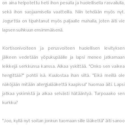
on aina helpotettu heti ihon pesulla ja huolellisella rasvailulla,
sekä ihon suojaamisella vaatteilla. Niin tehdään myös nyt.
Jogurttia on tipahtanut myös paljaalle mahalla, joten äiti vie
lapsen suihkuun ensimmäisenä.
Kortisonivoiteen ja perusvoiteen huolellisen levityksen
jälkeen vedetään yöpukupäälle ja lapsi menee jatkamaan
leikkejä serkkunsa kanssa. Alkaa yskittää. "Onko sen vaikea
hengittää?" pohtii isä. Kuulostaa ihan siltä. "Eikä meillä ole
näköjään mitään allergialääkettä kaapissa" huomaa äiti. Lapsi
jatkaa yskimistä ja alkaa selvästi hätääntyä. Turpoaako sen
kurkku?
"Joo, kyllä nyt soitan jonkun tuomaan sille lääkettä" äiti sanoo