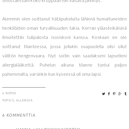
selostaessani koko kroppaan iski valtava jännitys.
Aiemmin olen soittanut hätäpuheluita lähinnä humaltuneiden
henkilöiden oman turvallisuuden takia. Kerran yläasteikäisinä
ilmoitettiin tulipalosta isosiskoni kanssa. Koskaan en ole
soittanut tilanteessa, jossa jollakin osapuolella olisi ollut
välitön hengenvaara. Nyt soitin vain saadakseni lapselleni
allergialääkettä. Puhelun aikana tilanne tuntui paljon
pahemmalta, varsinkin kun kyseessä oli oma lapsi.
6 NOTES
TOPICS:
ALLERGIA
6 KOMMENTTIA