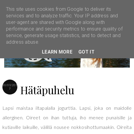
This site uses cookies from Google to deliver its
services and to analyze traffic. Your IP address and
user-agent are shared with Google along with
performance and security metrics to ensure quality of
service, generate usage statistics, and to detect and
address abuse.
LEARN MORE
GOT IT
Hätäpuhelu
30/03/201
7
Lapsi maistaa iltapalalla jogurttia. Lapsi, joka on maidolle
allerginen. Oireet on ihan tuttuja, iho menee punaisille ja
kutiaville laikuille, välillä nousee nokkosihottumaakin. Oireita