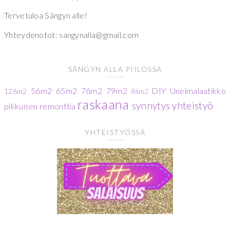
Tervetuloa Sängyn alle!
Yhteydenotot: sangynalla@gmail.com
SÄNGYN ALLA PIILOSSA
56m2
65m2
76m2
79m2
DIY
Unelmalaatikko
126m2
86m2
raskaana
synnytys
yhteistyö
pikkuisen remonttia
YHTEISTYÖSSÄ