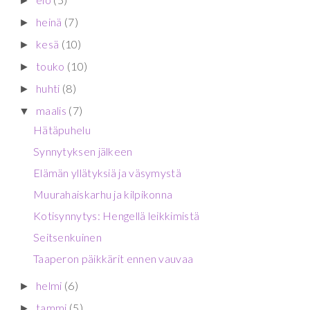
►
heinä
(7)
►
kesä
(10)
►
touko
(10)
►
huhti
(8)
►
maalis
(7)
▼
Hätäpuhelu
Synnytyksen jälkeen
Elämän yllätyksiä ja väsymystä
Muurahaiskarhu ja kilpikonna
Kotisynnytys: Hengellä leikkimistä
Seitsenkuinen
Taaperon päikkärit ennen vauvaa
helmi
(6)
►
tammi
(5)
►