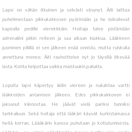
Lapsi on vähän itkuinen ja selvästi väsynyt. Äiti laittaa
puhelimestaan pikkukakkosen pyörimään ja he loikoilevat
kapealla pedille vierekkkäin. Hoitaja tulee pistämään
adrenaliini piikin reiteen ja saa aikaan kiukkua. Lääkkeen
juominen pillillä ei sen jälkeen enää onnistu, mutta ruiskulla
annettuna menee. Äiti rauhoittelee nyt jo täysillä itkevää
lasta. Kohta helpottaa vaikka maistuukin pahalta.
Lopulta lapsi käpertyy äidin viereen ja nukahtaa vartti
lääkkeiden antamisen jälkeen. Edes pikkukakkonen ei
jaksanut kiinnostaa. He jäävät vielä pariksi tunniksi
tarkkailuun. Sekä hoitaja että lääkäri käyvät kurkistamassa
heitä kerran. Läääkärin kanssa puhutaan jo kotiutumisesta.