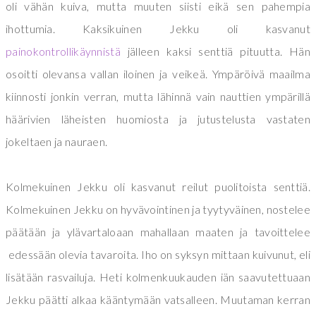
oli vähän kuiva, mutta muuten siisti eikä sen pahempia
ihottumia. Kaksikuinen Jekku oli kasvanut
painokontrollikäynnistä
jälleen kaksi senttiä pituutta. Hän
osoitti olevansa vallan iloinen ja veikeä. Ympäröivä maailma
kiinnosti jonkin verran, mutta lähinnä vain nauttien ympärillä
häärivien läheisten huomiosta ja jutustelusta vastaten
jokeltaen ja nauraen.
Kolmekuinen Jekku oli kasvanut reilut puolitoista senttiä.
Kolmekuinen Jekku on hyvävointinen ja tyytyväinen, nostelee
päätään ja ylävartaloaan mahallaan maaten ja tavoittelee
edessään olevia tavaroita. Iho on syksyn mittaan kuivunut, eli
lisätään rasvailuja. Heti kolmenkuukauden iän saavutettuaan
Jekku päätti alkaa kääntymään vatsalleen. Muutaman kerran