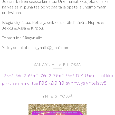
Jossain kaiken seassa kimaltaa Unelmalaatikko, joka on aika
kaivaa esiin, puhaltaa pölyt päältä ja opetella unelmoimaan
uudestaan.
Blogia kirjoittaa: Petra ja seikkailua tähdittävät: Nuppu &
Jekku & Ässä & Kirppu.
Tervetuloa Sängyn alle!
Yhteydenotot: sangynalla@gmail.com
SÄNGYN ALLA PIILOSSA
56m2
65m2
76m2
79m2
DIY
Unelmalaatikko
126m2
86m2
raskaana
synnytys
yhteistyö
pikkuisen remonttia
YHTEISTYÖSSÄ