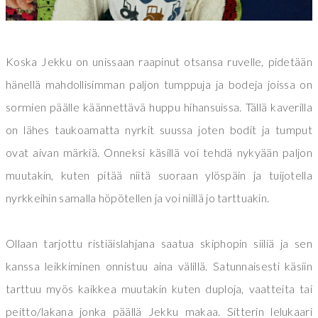
Koska Jekku on unissaan raapinut otsansa ruvelle, pidetään
hänellä mahdollisimman paljon tumppuja ja bodeja joissa on
sormien päälle käännettävä huppu hihansuissa. Tällä kaverilla
on lähes taukoamatta nyrkit suussa joten bodit ja tumput
ovat aivan märkiä. Onneksi käsillä voi tehdä nykyään paljon
muutakin, kuten pitää niitä suoraan ylöspäin ja tuijotella
nyrkkeihin samalla höpötellen ja voi niillä jo tarttuakin.
Ollaan tarjottu ristiäislahjana saatua skiphopin siiliä ja sen
kanssa leikkiminen onnistuu aina välillä. Satunnaisesti käsiin
tarttuu myös kaikkea muutakin kuten duploja, vaatteita tai
peitto/lakana jonka päällä Jekku makaa. Sitterin lelukaari