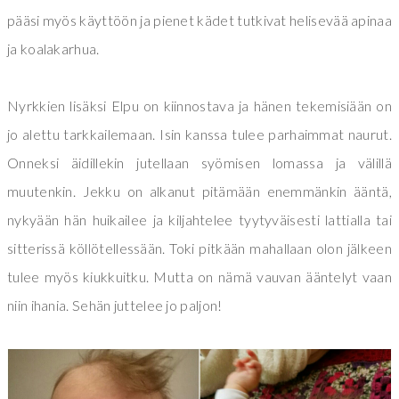
pääsi myös käyttöön ja pienet kädet tutkivat helisevää apinaa
ja koalakarhua.
Nyrkkien lisäksi Elpu on kiinnostava ja hänen tekemisiään on
jo alettu tarkkailemaan. Isin kanssa tulee parhaimmat naurut.
Onneksi äidillekin jutellaan syömisen lomassa ja välillä
muutenkin. Jekku on alkanut pitämään enemmänkin ääntä,
nykyään hän huikailee ja kiljahtelee tyytyväisesti lattialla tai
sitterissä köllötellessään. Toki pitkään mahallaan olon jälkeen
tulee myös kiukkuitku. Mutta on nämä vauvan ääntelyt vaan
niin ihania. Sehän juttelee jo paljon!