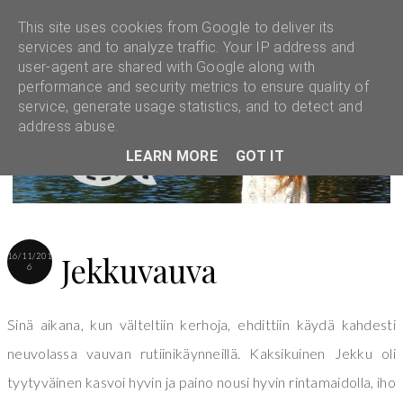
This site uses cookies from Google to deliver its
services and to analyze traffic. Your IP address and
user-agent are shared with Google along with
performance and security metrics to ensure quality of
service, generate usage statistics, and to detect and
address abuse.
LEARN MORE
GOT IT
Jekkuvauva
16/11/201
6
Sinä aikana, kun välteltiin kerhoja, ehdittiin käydä kahdesti
neuvolassa vauvan rutiinikäynneillä. Kaksikuinen Jekku oli
tyytyväinen kasvoi hyvin ja paino nousi hyvin rintamaidolla, iho