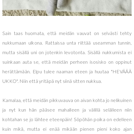
Sain taas huomata, että meidän vauvat on selvästi tehty
nukkumaan ulkona. Rattaissa unta riittää useamman tunnin,
mutta sisällä uni on jotenkin levotonta. Sisällä nukkumista ei
suinkaan auta se, että meidän perheen isosisko on oppinut
herättämään. Elpu tulee naaman eteen ja huutaa "HEVÄÄÄ
UKKO". Niin että yritäpä nyt siinä sitten nukkua.
Kamalaa, että meidän pikkuvauva on aivan kohta jo nelikuinen
ja nyt kun hän pääsee mahalleen ja välillä selälleen niin
kohtahan se jo lähtee eteenpäin! Söpöhän poika on edelleen
kuin mikä, mutta ei enää mikään pienen pieni koko ajan