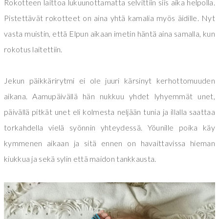
Rokotteen laittoa lukuunottamatta selvittiin siis aika helpolla.
Pistettävät rokotteet on aina yhtä kamalia myös äidille. Nyt
vasta muistin, että Elpun aikaan imetin häntä aina samalla, kun
rokotus laitettiin.
Jekun päikkärirytmi ei ole juuri kärsinyt kerhottomuuden
aikana. Aamupäivällä hän nukkuu yhdet lyhyemmät unet,
päivällä pitkät unet eli kolmesta neljään tunia ja illalla saattaa
torkahdella vielä syönnin yhteydessä. Yöunille poika käy
kymmenen aikaan ja sitä ennen on havaittavissa hieman
kiukkua ja sekä sylin että maidon tankkausta.