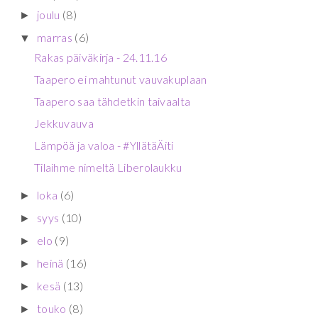
joulu
(8)
►
marras
(6)
▼
Rakas päiväkirja - 24.11.16
Taapero ei mahtunut vauvakuplaan
Taapero saa tähdetkin taivaalta
Jekkuvauva
Lämpöä ja valoa - #YllätäÄiti
Tilaihme nimeltä Liberolaukku
loka
(6)
►
syys
(10)
►
elo
(9)
►
heinä
(16)
►
kesä
(13)
►
touko
(8)
►