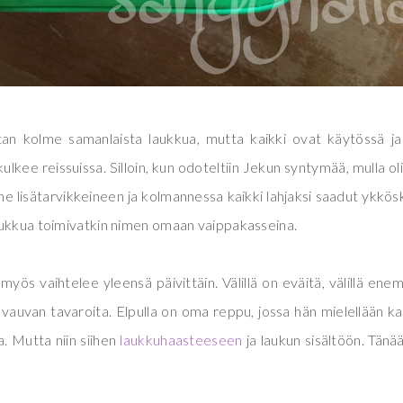
an kolme samanlaista laukkua, mutta kaikki ovat käytössä j
ulkee reissuissa. Silloin, kun odoteltiin Jekun syntymää, mulla oli
ne lisätarvikkeineen ja kolmannessa kaikki lahjaksi saadut ykkö
laukkua toimivatkin nimen omaan vaippakasseina.
myös vaihtelee yleensä päivittäin. Välillä on eväitä, välillä en
 vauvan tavaroita. Elpulla on oma reppu, jossa hän mielellään k
. Mutta niin siihen
laukkuhaasteeseen
ja laukun sisältöön. Tänä