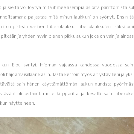
 ja sieltä voi löytyä mitä ihmeellisempiä asioita parittomista su
nnoittamana paljastaa mitä minun laukkuni on syönyt. Ensin t
uni on pirteän värinen Liberolaukku. Liberolaukkujen lisäksi om
 pitkään ja yhden hyvin pienen pikkulaukun joka on vain ja ainoa
a, kun Elpu syntyi. Hieman vajaassa kahdessa vuodessa sain
oli hajoamaisillaan käsiin. Tästä kerroin myös äitiystävilleni ja yks
ystävältä sain hänen käyttämättömän laukun nurkista pyörimäs
täväni oli ostanut mulle kirpparilta ja kesällä sain Liberok
aukun näytteineen.