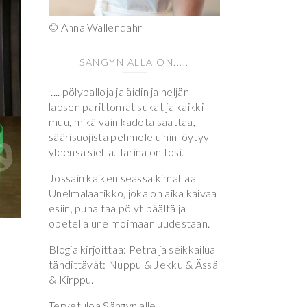
© Anna Wallendahr
SÄNGYN ALLA ON.....
.... pölypalloja ja äidin ja neljän
lapsen parittomat sukat ja kaikki
muu, mikä vain kadota saattaa,
säärisuojista pehmoleluihin löytyy
yleensä sieltä. Tarina on tosi.
Jossain kaiken seassa kimaltaa
Unelmalaatikko, joka on aika kaivaa
esiin, puhaltaa pölyt päältä ja
opetella unelmoimaan uudestaan.
Blogia kirjoittaa: Petra ja seikkailua
n
tähdittävät: Nuppu & Jekku & Ässä
& Kirppu.
Tervetuloa Sängyn alle!