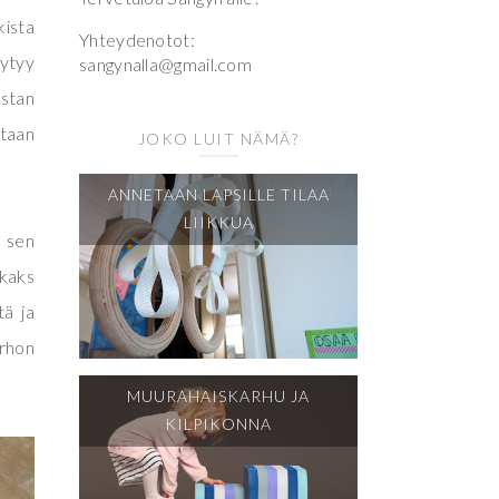
kista
Yhteydenotot:
äytyy
sangynalla@gmail.com
istan
staan
JOKO LUIT NÄMÄ?
ANNETAAN LAPSILLE TILAA
LIIKKUA
 sen
 kaks
tä ja
erhon
MUURAHAISKARHU JA
KILPIKONNA