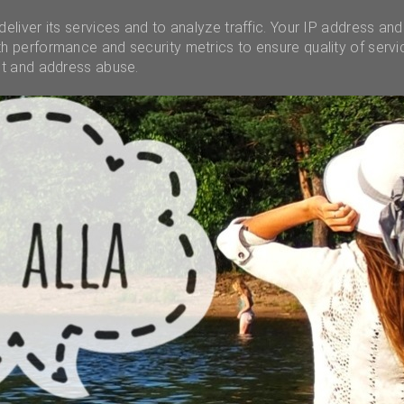
INSTAGRAM
INFO
UNELMALAATIKKO
MENES
eliver its services and to analyze traffic. Your IP address and
h performance and security metrics to ensure quality of servi
ct and address abuse.