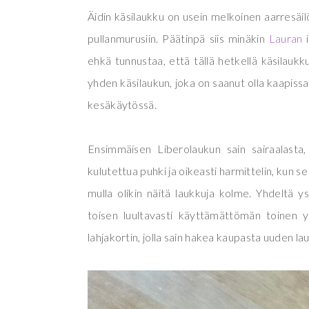
Äidin käsilaukku on usein melkoinen aarresäilö
pullanmurusiin. Päätinpä siis minäkin
Lauran
i
ehkä tunnustaa, että tällä hetkellä käsilaukk
yhden käsilaukun, joka on saanut olla kaapissa
kesäkäytössä.
Ensimmäisen Liberolaukun sain sairaalast
kulutettua puhki ja oikeasti harmittelin, kun se 
mulla olikin näitä laukkuja kolme. Yhdeltä 
toisen luultavasti käyttämättömän toinen ys
lahjakortin, jolla sain hakea kaupasta uuden l