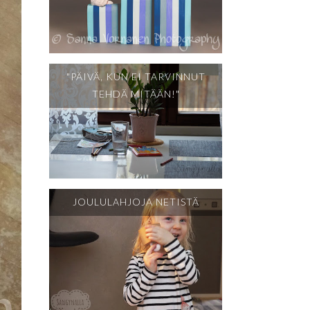
"PÄIVÄ, KUN EI TARVINNUT
TEHDÄ MITÄÄN!"
JOULULAHJOJA NETISTÄ