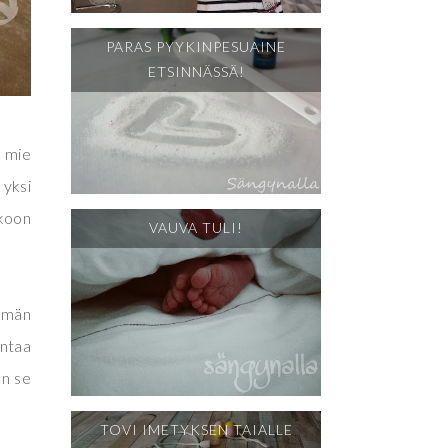
PARAS PYYKINPESUAINE
ETSINNÄSSÄ!
a mie
 yksi
skoon
VAUVA TULI!
emmän
antaa
än se
TOVI IMETYKSEN TAIALLE