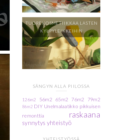
TUOREKOSMETIIKKAA LASTEN
KYLPYLEIKKEIHIN
SÄNGYN ALLA PIILOSSA
56m2
65m2
76m2
79m2
126m2
DIY
Unelmalaatikko
pikkuisen
86m2
raskaana
remonttia
synnytys
yhteistyö
YHTEISTYÖSSÄ