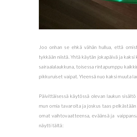
Joo onhan se ehkä vähän hullua, että omist
tykkään niistä. Yhtä käytän jokapäivä ja kaksi k
sairaalalaukkuna, toisessa rintapumppu kaikki
pikkuruiset vaipat. Yleensä nuo kaksi muuta 
Päivittäisessä käytössä olevan laukun sisältö 
mun omia tavaroita ja joskus taas pelkästään
omat vaihtovaatteensa, eväänsä ja vaippansa
näytti tältä: