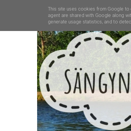
YHTEISTYÖT
This site uses cookies from Google to d
agent are shared with Google along wit
generate usage statistics, and to dete