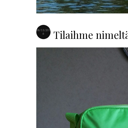
Tilaihme nimelt
08/11/201
6