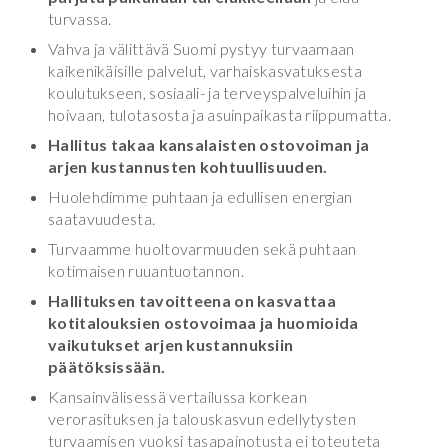
turvassa.
Vahva ja välittävä Suomi pystyy turvaamaan
kaikenikäisille palvelut, varhaiskasvatuksesta
koulutukseen, sosiaali- ja terveyspalveluihin ja
hoivaan, tulotasosta ja asuinpaikasta riippumatta.
Hallitus takaa kansalaisten ostovoiman ja
arjen kustannusten kohtuullisuuden.
Huolehdimme puhtaan ja edullisen energian
saatavuudesta.
Turvaamme huoltovarmuuden sekä puhtaan
kotimaisen ruuantuotannon.
Hallituksen tavoitteena on kasvattaa
kotitalouksien ostovoimaa ja huomioida
vaikutukset arjen kustannuksiin
päätöksissään.
Kansainvälisessä vertailussa korkean
verorasituksen ja talouskasvun edellytysten
turvaamisen vuoksi tasapainotusta ei toteuteta