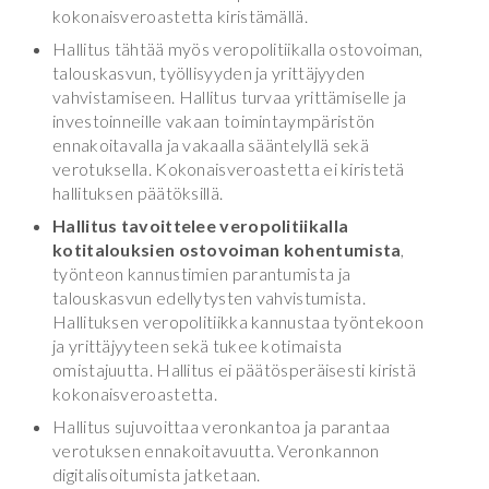
kokonaisveroastetta kiristämällä.
Hallitus tähtää myös veropolitiikalla ostovoiman,
talouskasvun, työllisyyden ja yrittäjyyden
vahvistamiseen. Hallitus turvaa yrittämiselle ja
investoinneille vakaan toimintaympäristön
ennakoitavalla ja vakaalla sääntelyllä sekä
verotuksella. Kokonaisveroastetta ei kiristetä
hallituksen päätöksillä.
Hallitus tavoittelee veropolitiikalla
kotitalouksien ostovoiman kohentumista
,
työnteon kannustimien parantumista ja
talouskasvun edellytysten vahvistumista.
Hallituksen veropolitiikka kannustaa työntekoon
ja yrittäjyyteen sekä tukee kotimaista
omistajuutta. Hallitus ei päätösperäisesti kiristä
kokonaisveroastetta.
Hallitus sujuvoittaa veronkantoa ja parantaa
verotuksen ennakoitavuutta. Veronkannon
digitalisoitumista jatketaan.