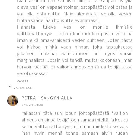
Alan asiantuntijan sanoisin niin, että kaupan hyllyllä
oleva vesi on vapaaehtoinen ostopäätös: voi ostaa ja
voi olla ostamatta. Näin alemmalla verolla vesien
hintaa säädellään houkuttelevammaksi.
Hanasta tuleva vesi on monille ihmisille
välttämättömyys - eihän kaupunkikämpässä voi elää
ilman eikä omavaraisesti veden suhteen. Joten tästä
voi kiskoa minkä vaan hinnan, joka tapauksessa
jokainen maksaa. Säästäminen on myös varsin
marginaalista. Jotain voi tehdä, mutta kokonaan ilman
harvoin pärjää. Eli valion ahneus on ainoa tekijä tässä
verotuksessa.
VASTAA
VASTAUKSET
PETRA - SÄNGYN ALLA
3/9/24 14:38
rakastan tätä sun lopun johtopäätöstä "valtion
ahneus on ainoa tekijä" oon samaa mieltä, ja koska
se on välttämättömyys, niin mun mielestä se vois
ihan hyvin mennä tonne samaan alviin ruoan