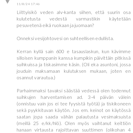
11/8/24 17:46
Liittyisikö veden alv-kanta siihen, että suurin osa
kulutetusta vedestä varmastikin käytetään
pesuvetenä eikä ruokaan ja juomaan?
Onneksi vesijohtovesi on suhteellisen edullista.
Kerran kyllä sain 600 e tasauslaskun, kun kävimme
silloisen kumppanin kanssa kumpikin päivittäin pitkissä
suihkuissa ja tiskasimme käsin. (Oli eka asuntoni, jossa
jouduin maksamaan kulutuksen mukaan, joten en
osannut varautua.)
Parhaimmaksi tavaksi säästää vedessä olen todennut
suihkujen harventamisen ad. 3-4 päivän välein
(onnistuu vain jos ei tee fyysistä työtä) ja tiskikoneen
sekä pyykkituvan käytön. Jos em. keinot on käytössä
saatan jopa saada vähän palautusta vesimaksuista
(meillä 25 e/kk/hlö). Olen myös vaihtanut keittiön
hanaan virtausta rajoittavan suuttimen (olikohan 4