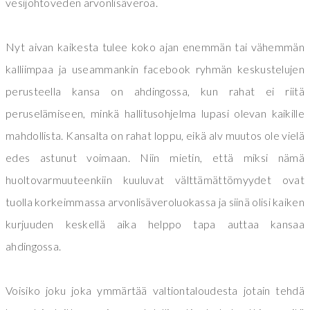
vesijohtoveden arvonlisäveroa.
Nyt aivan kaikesta tulee koko ajan enemmän tai vähemmän
kalliimpaa ja useammankin facebook ryhmän keskustelujen
perusteella kansa on ahdingossa, kun rahat ei riitä
peruselämiseen, minkä hallitusohjelma lupasi olevan kaikille
mahdollista. Kansalta on rahat loppu, eikä alv muutos ole vielä
edes astunut voimaan. Niin mietin, että miksi nämä
huoltovarmuuteenkiin kuuluvat välttämättömyydet ovat
tuolla korkeimmassa arvonlisäveroluokassa ja siinä olisi kaiken
kurjuuden keskellä aika helppo tapa auttaa kansaa
ahdingossa.
Voisiko joku joka ymmärtää valtiontaloudesta jotain tehdä