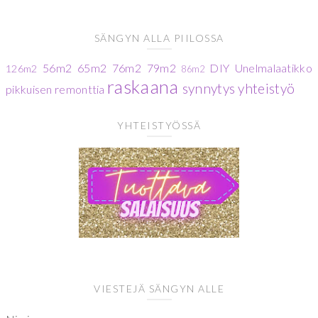
SÄNGYN ALLA PIILOSSA
56m2
65m2
76m2
79m2
DIY
Unelmalaatikko
126m2
86m2
raskaana
synnytys
yhteistyö
pikkuisen remonttia
YHTEISTYÖSSÄ
VIESTEJÄ SÄNGYN ALLE