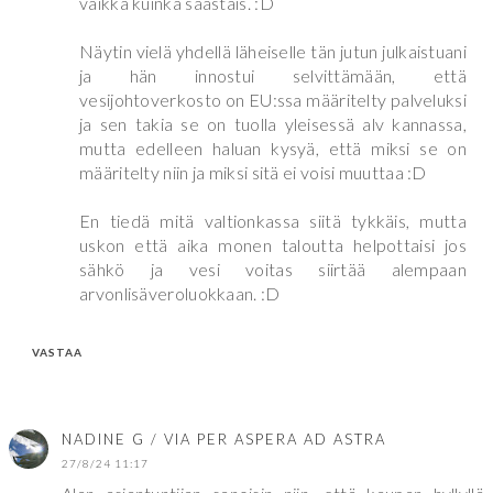
vaikka kuinka säästäis. :D
Näytin vielä yhdellä läheiselle tän jutun julkaistuani
ja hän innostui selvittämään, että
vesijohtoverkosto on EU:ssa määritelty palveluksi
ja sen takia se on tuolla yleisessä alv kannassa,
mutta edelleen haluan kysyä, että miksi se on
määritelty niin ja miksi sitä ei voisi muuttaa :D
En tiedä mitä valtionkassa siitä tykkäis, mutta
uskon että aika monen taloutta helpottaisi jos
sähkö ja vesi voitas siirtää alempaan
arvonlisäveroluokkaan. :D
VASTAA
NADINE G / VIA PER ASPERA AD ASTRA
27/8/24 11:17