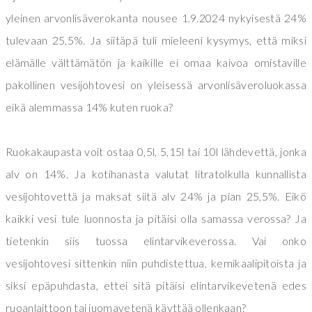
yleinen arvonlisäverokanta nousee 1.9.2024 nykyisestä 24%
tulevaan 25,5%. Ja siitäpä tuli mieleeni kysymys, että miksi
elämälle välttämätön ja kaikille ei omaa kaivoa omistaville
pakollinen vesijohtovesi on yleisessä arvonlisäveroluokassa
eikä alemmassa 14% kuten ruoka?
Ruokakaupasta voit ostaa 0,5l, 5,15l tai 10l lähdevettä, jonka
alv on 14%. Ja kotihanasta valutat litratolkulla kunnallista
vesijohtovettä ja maksat siitä alv 24% ja pian 25,5%. Eikö
kaikki vesi tule luonnosta ja pitäisi olla samassa verossa? Ja
tietenkin siis tuossa elintarvikeverossa. Vai onko
vesijohtovesi sittenkin niin puhdistettua, kemikaalipitoista ja
siksi epäpuhdasta, ettei sitä pitäisi elintarvikevetenä edes
ruoanlaittoon tai juomavetenä käyttää ollenkaan?