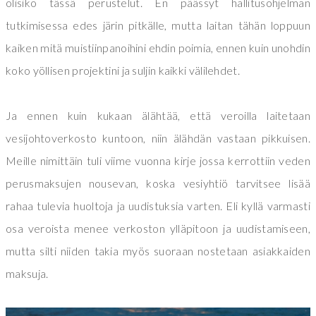
olisiko tässä perustelut. En päässyt hallitusohjelman
tutkimisessa edes järin pitkälle, mutta laitan tähän loppuun
kaiken mitä muistiinpanoihini ehdin poimia, ennen kuin unohdin
koko yöllisen projektini ja suljin kaikki välilehdet.
Ja ennen kuin kukaan älähtää, että veroilla laitetaan
vesijohtoverkosto kuntoon, niin älähdän vastaan pikkuisen.
Meille nimittäin tuli viime vuonna kirje jossa kerrottiin veden
perusmaksujen nousevan, koska vesiyhtiö tarvitsee lisää
rahaa tulevia huoltoja ja uudistuksia varten. Eli kyllä varmasti
osa veroista menee verkoston ylläpitoon ja uudistamiseen,
mutta silti niiden takia myös suoraan nostetaan asiakkaiden
maksuja.