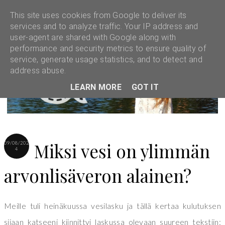
This site uses cookies from Google to deliver its
services and to analyze traffic. Your IP address and
user-agent are shared with Google along with
performance and security metrics to ensure quality of
service, generate usage statistics, and to detect and
address abuse.
LEARN MORE
GOT IT
Miksi vesi on ylimmän
09/08/202
4
arvonlisäveron alainen?
Meille tuli heinäkuussa vesilasku ja tällä kertaa kulutuksen
sijaan katseeni kiinnittyi laskussa olevaan suureen tekstiin: