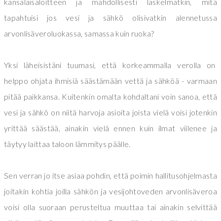
kansalaisaloitteen ja mahdollisesti laskelmatkin, mitä
tapahtuisi jos vesi ja sähkö olisivatkin alennetussa
arvonlisäveroluokassa, samassa kuin ruoka?
Yksi läheisistäni tuumasi, että korkeammalla verolla on
helppo ohjata ihmisiä säästämään vettä ja sähköä - varmaan
pitää paikkansa. Kuitenkin omalta kohdaltani voin sanoa, että
vesi ja sähkö on niitä harvoja asioita joista vielä voisi jotenkin
yrittää säästää, ainakin vielä ennen kuin ilmat viilenee ja
täytyy laittaa taloon lämmitys päälle.
Sen verran jo itse asiaa pohdin, että poimin hallitusohjelmasta
joitakin kohtia joilla sähkön ja vesijohtoveden arvonlisäveroa
voisi olla suoraan perusteltua muuttaa tai ainakin selvittää