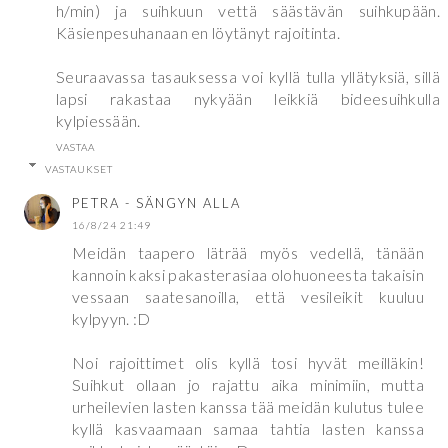
h/min) ja suihkuun vettä säästävän suihkupään.
Käsienpesuhanaan en löytänyt rajoitinta.
Seuraavassa tasauksessa voi kyllä tulla yllätyksiä, sillä
lapsi rakastaa nykyään leikkiä bideesuihkulla
kylpiessään.
VASTAA
VASTAUKSET
PETRA - SÄNGYN ALLA
16/8/24 21:49
Meidän taapero läträä myös vedellä, tänään
kannoin kaksi pakasterasiaa olohuoneesta takaisin
vessaan saatesanoilla, että vesileikit kuuluu
kylpyyn. :D
Noi rajoittimet olis kyllä tosi hyvät meilläkin!
Suihkut ollaan jo rajattu aika minimiin, mutta
urheilevien lasten kanssa tää meidän kulutus tulee
kyllä kasvaamaan samaa tahtia lasten kanssa