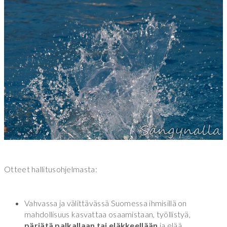
Otteet hallitusohjelmasta:
Vahvassa ja välittävässä Suomessa ihmisillä on
mahdollisuus kasvattaa osaamistaan, työllistyä,
pärjätä palkallaan tai eläkkeellään
ja elää