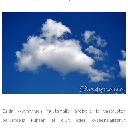
Esitin kysymyksen muutamalle läheiselle ja vastausten
perusteella kukaan ei ollut edes kyseenalaistanut