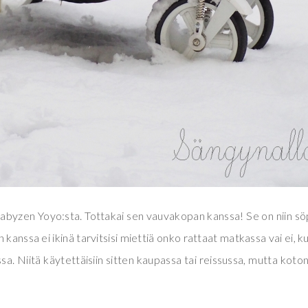
 Babyzen Yoyo:sta. Tottakai sen vauvakopan kanssa! Se on niin sö
kanssa ei ikinä tarvitsisi miettiä onko rattaat matkassa vai ei, k
ssa. Niitä käytettäisiin sitten kaupassa tai reissussa, mutta koto