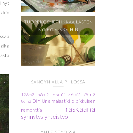
i nyt
takin
TUOREKOSMETIIKKAA LASTEN
KYLPYLEIKKEIHIN
Ässää
 aika
äästä
SÄNGYN ALLA PIILOSSA
56m2
65m2
76m2
79m2
126m2
DIY
Unelmalaatikko
pikkuisen
86m2
raskaana
remonttia
synnytys
yhteistyö
YHTEISTYÖSSÄ