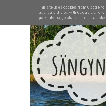
YHTEISTYÖT
This site uses cookies from Google to d
agent are shared with Google along wit
generate usage statistics, and to dete