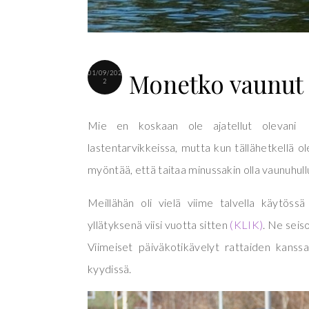
Monetko vaunut 
01/09/202
2
Mie en koskaan ole ajatellut olevani l
lastentarvikkeissa, mutta kun tällähetkellä o
myöntää, että taitaa minussakin olla vaunuhull
Meillähän oli vielä viime talvella käytöss
yllätyksenä viisi vuotta sitten
(KLIK)
. Ne seis
Viimeiset päiväkotikävelyt rattaiden kanss
kyydissä.