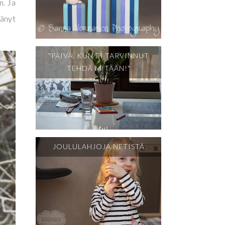
n. Ja
tänyt
"PÄIVÄ, KUN EI TARVINNUT
TEHDÄ MITÄÄN!"
JOULULAHJOJA NETISTÄ