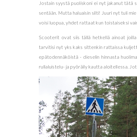
Jostain syystä puoliskoni ei nyt jakanut tätä s
sentään. Mutta haluaisin silti! Juuri nyt tuli mie
voisi luopua, yhdet rattaat kun toistaiseksi vain 
Scooterit ovat siis tällä hetkellä ainoat joil
tarvitisi nyt yks kaks sittenkin rattaissa kulje
epätodennäköistä - dieselin hinnasta huolima
rullaluistelu- ja pyöräily kautta aloitellessa