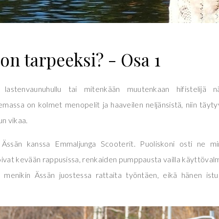
on tarpeeksi? - Osa 1
astenvaunuhullu tai mitenkään muutenkaan hifistelijä nä
lemassa on kolmet menopelit ja haaveilen neljänsistä, niin täyty
un vikaa.
ä Ässän kanssa Emmaljunga Scooterit. Puoliskoni osti ne mi
oivat kevään rappusissa, renkaiden pumppausta vailla käyttövalm
a menikin Ässän juostessa rattaita työntäen, eikä hänen ist