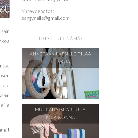
Yhteydenotot:
sangynalla@gmail.com
 sain
JOKO LUIT NÄMÄ?
unkoa
ANNETAAN LAPSILLE TILAA
LIIKKUA
ontaa
misen
i ole
ssain
eille
MUURAHAISKARHU JA
KILPIKONNA
ummat