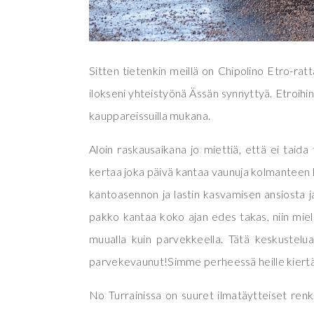
Sitten tietenkin meillä on Chipolino Etro-ratt
ilokseni yhteistyönä Ässän synnyttyä. Etroihin
kauppareissuilla mukana.
Aloin raskausaikana jo miettiä, että ei tai
kertaa joka päivä kantaa vaunuja kolmanteen
kantoasennon ja lastin kasvamisen ansiosta ja 
pakko kantaa koko ajan edes takas, niin miel
muualla kuin parvekkeella. Tätä keskustelua
parvekevaunut!Simme perheessä heille kiertä
No Turrainissa on suuret ilmatäytteiset re