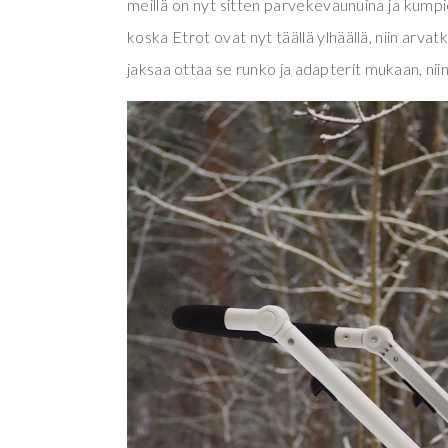
meillä on nyt sitten parvekevaunuina ja kumpi
koska Etrot ovat nyt täällä ylhäällä, niin arv
jaksaa ottaa se runko ja adapterit mukaan, niin 