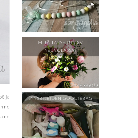
MITÄ TAPAHTUU 3V
NEUVOLASSA?
pö ja
SYYSBILEIDEN GOODIEBAG
un ne
na ne