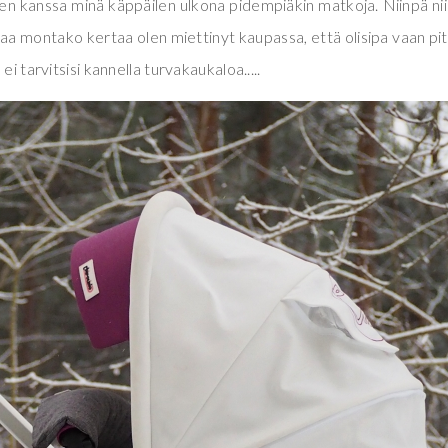
en kanssa minä käppäilen ulkona pidempiäkin matkoja. Niinpä nii
atkaa montako kertaa olen miettinyt kaupassa, että olisipa vaan pi
ei tarvitsisi kannella turvakaukaloa.....