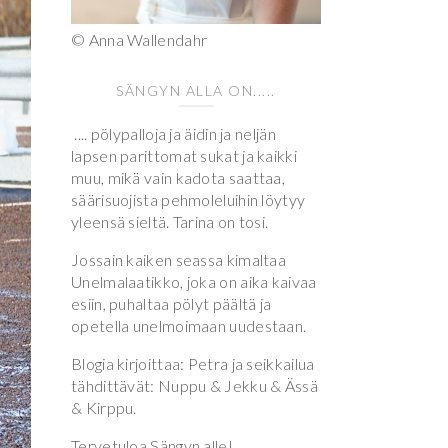
© Anna Wallendahr
SÄNGYN ALLA ON.....
.... pölypalloja ja äidin ja neljän
lapsen parittomat sukat ja kaikki
muu, mikä vain kadota saattaa,
säärisuojista pehmoleluihin löytyy
yleensä sieltä. Tarina on tosi.
Jossain kaiken seassa kimaltaa
Unelmalaatikko, joka on aika kaivaa
esiin, puhaltaa pölyt päältä ja
opetella unelmoimaan uudestaan.
Blogia kirjoittaa: Petra ja seikkailua
tähdittävät: Nuppu & Jekku & Ässä
& Kirppu.
Tervetuloa Sängyn alle!