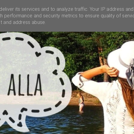
INSTAGRAM
INFO
UNELMALAATIKKO
MENES
eliver its services and to analyze traffic. Your IP address and
h performance and security metrics to ensure quality of servi
ct and address abuse.