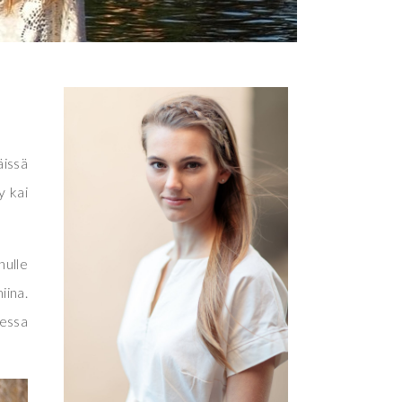
issä
y kai
nulle
iina.
uessa