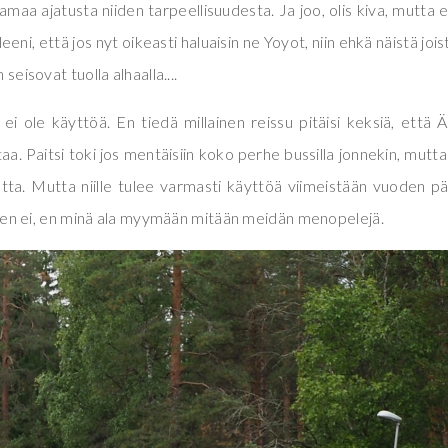
amaa ajatusta niiden tarpeellisuudesta. Ja joo, olis kiva, mutta e
leeni, että jos nyt oikeasti haluaisin ne Yoyot, niin ehkä näistä jois
seisovat tuolla alhaalla....
la ei ole käyttöä. En tiedä millainen reissu pitäisi keksiä, että 
ttaa. Paitsi toki jos mentäisiin koko perhe bussilla jonnekin, mutta
tta. Mutta niille tulee varmasti käyttöä viimeistään vuoden p
. Joten ei, en minä ala myymään mitään meidän menopelejä.