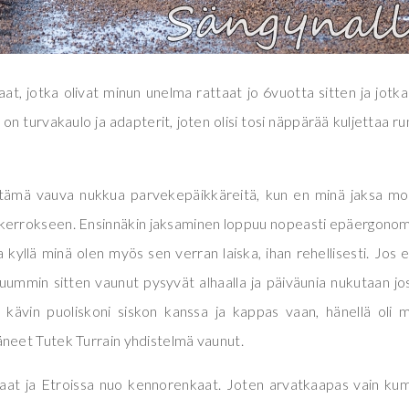
aat, jotka olivat minun unelma rattaat jo 6vuotta sitten ja jotka
 on turvakaulo ja adapterit, joten olisi tosi näppärää kuljettaa r
da tämä vauva nukkua parvekepäikkäreitä, kun en minä jaksa m
 kerrokseen. Ensinnäkin jaksaminen loppuu nopeasti epäergono
kyllä minä olen myös sen verran laiska, ihan rehellisesti. Jos e
uummin sitten vaunut pysyvät alhaalla ja päiväunia nukutaan jo
 kävin puoliskoni siskon kanssa ja kappas vaan, hänellä oli m
neet Tutek Turrain yhdistelmä vaunut.
nkaat ja Etroissa nuo kennorenkaat. Joten arvatkaapas vain k