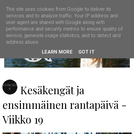
This site uses cookies from Google to deliver its
services and to analyze traffic. Your IP address and
user-agent are shared with Google along with
performance and security metrics to ensure quality of
service, generate usage statistics, and to detect and
address abuse.
LEARN MORE
GOT IT
Kesäkengät ja
31/08/201
8
ensimmäinen rantapäivä -
Viikko 19