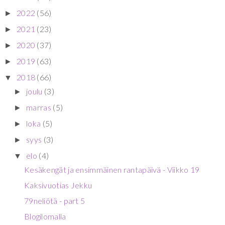
2022
(56)
►
2021
(23)
►
2020
(37)
►
2019
(63)
►
2018
(66)
▼
joulu
(3)
►
marras
(5)
►
loka
(5)
►
syys
(3)
►
elo
(4)
▼
Kesäkengät ja ensimmäinen rantapäivä - Viikko 19
Kaksivuotias Jekku
79neliötä - part 5
Blogilomalla