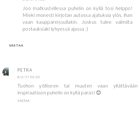
Joo matkustellessa puhelin on kyllä tosi helppo!
Mieki monesti kirjotan autossa ajatuksia ylös, ihan
vaan kauppareissullakin. Joskus tulee valmiita
postauksiaki lyhyessä ajassa :)
VASTAA
PETRA
8/2/17 02:20
Tuohon yölliseen tai muuten vaan yllättävään
inspiraatioon puhelin on kyllä paras! 😊
VASTAA