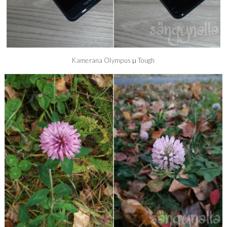
µ
Kamerana Olympus
Tough