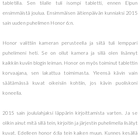
tabletilla. Sen tilalle tuli isompi tabletti, ennen Elpun
ensimmäistä joulua. Ensimmäisen äitienpäivän kunniaksi 2015
sain uuden puhelimen Honor 6:n.
Honor valittiin kameran perusteella ja siitä tuli lemppari
puhelimeni heti. Se on ollut kamera ja sillä olen lisännyt
kaikkiin kuviin blogin leiman. Honor on myös toiminut tablettin
korvaajana, sen lakattua toimimasta. Yleensä kävin vain
säätämässä kuvat oikeisiin kohtiin, jos kävin puoliskoni
koneella.
2015 sain joululahjaksi läppärin kirjoittamista varten. Ja se
olikin ainut mitä sillä tein, kirjoitin ja järjestin puhelimella lisätyt
kuvat. Edelleen honor 6:lla tein kaiken muun. Kunnes kesällä