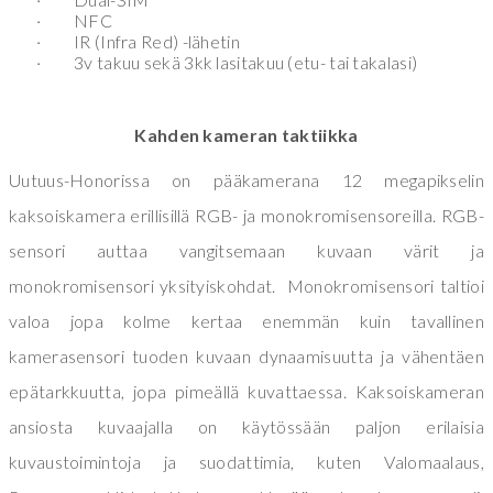
·
NFC
·
IR (Infra Red) -lähetin
·
3v takuu sekä 3kk lasitakuu (etu- tai takalasi)
Kahden kameran taktiikka
Uutuus-Honorissa on pääkamerana 12 megapikselin
kaksoiskamera erillisillä RGB- ja monokromisensoreilla. RGB-
sensori auttaa vangitsemaan kuvaan värit ja
monokromisensori yksityiskohdat. Monokromisensori taltioi
valoa jopa kolme kertaa enemmän kuin tavallinen
kamerasensori tuoden kuvaan dynaamisuutta ja vähentäen
epätarkkuutta, jopa pimeällä kuvattaessa. Kaksoiskameran
ansiosta kuvaajalla on käytössään paljon erilaisia
kuvaustoimintoja ja suodattimia, kuten Valomaalaus,