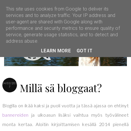
This site uses cookies from Google to deliver its
services and to analyze traffic. Your IP address and
user-agent are shared with Google along with
performance and security metrics to ensure quality of
service, generate usage statistics, and to detect and
address abuse.
LEARN MORE
GOT IT
Millä sä bloggaat?
04/02/201
7
Blogilla on ikää kaksi ja puoli vuotta ja tässä ajassa on ehtinyt
bannereiden
ja ulkoasun lisäksi vaihtua myös työvälineet
monta kertaa. Aloitin kirjoittamisen kesällä 2014 pienellä