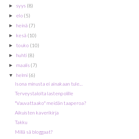
syys
(8)
►
elo
(5)
►
heinä
(7)
►
kesä
(10)
►
touko
(10)
►
huhti
(8)
►
maalis
(7)
►
helmi
(6)
▼
Isona minusta ei ainakaan tule...
Terveystalolta lastenpolille
"Vauvattaako" meidän taaperoa?
Aikuisten kaverikirja
Takku
Millä sä bloggaat?