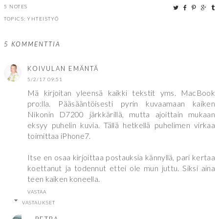
5 NOTES
TOPICS:
YHTEISTYÖ
5 KOMMENTTIA
KOIVULAN EMÄNTÄ
5/2/17 09:51
Mä kirjoitan yleensä kaikki tekstit yms. MacBook
pro:lla. Pääsääntöisesti pyrin kuvaamaan kaiken
Nikonin D7200 järkkärillä, mutta ajoittain mukaan
eksyy puhelin kuvia. Tällä hetkellä puhelimen virkaa
toimittaa iPhone7.
Itse en osaa kirjoittaa postauksia kännyllä, pari kertaa
koettanut ja todennut ettei ole mun juttu. Siksi aina
teen kaiken koneella.
VASTAA
VASTAUKSET