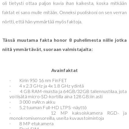
oli tietysti ottaa paljon kuvia ihan kaikesta, koska mitkään
faktat ei sano mulle mitään. Onneksi puoliskoni on sen verran
nörtti, että hän ymmärtää myös faktoja.
Tässä muutama fakta honor 8 puhelimesta niille jotka
niitä ymmärtävät, suoraan valmistajalta:
Avainfaktat
·
Kirin 950 16 nm FinFET
·
4 x 2.3 GHz ja 4x 1.8 GHz ydintä
·
4 GB RAM-muistia ja 64GB/32GB tallennustilaa, jota
voi lisätä micro-SD-kortilla aina 128 GB:iin asti
·
3 000 mAh:n akku
·
5,2 tuuman Full-HD LTPS -näyttö
·
12 MP kaksoiskamera RGD- ja
monokromisensoreilla, useita kuvaustoimintoja
·
8 MP etukamera
·
Dual-SIM