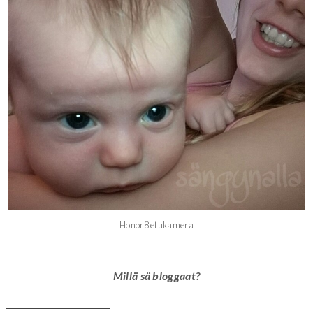
Honor8 etukamera
Millä sä bloggaat?