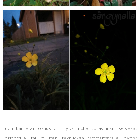
Tuon kameran osuus oli myös mulle kutakuinkin selkeää.
Tosinörtille tai muuten tekniikkaa ymmärtävälle löytyy