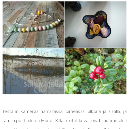
Testailin kameraa hämärässä, pimeässä, ulkona ja sisällä, ja
tämän postauksen Honor 8:lla otetut kuvat ovat suurimmaksi