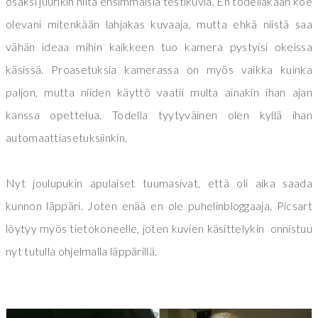
osaksi juurikin niitä ensimmäisiä testikuvia. En todellakaan koe
olevani mitenkään lahjakas kuvaaja, mutta ehkä niistä saa
vähän ideaa mihin kaikkeen tuo kamera pystyisi okeissa
käsissä. Proasetuksia kamerassa on myös vaikka kuinka
paljon, mutta niiden käyttö vaatii multa ainakin ihan ajan
kanssa opettelua. Todella tyytyväinen olen kyllä ihan
automaattiasetuksiinkin.
Nyt joulupukin apulaiset tuumasivat, että oli aika saada
kunnon läppäri. Joten enää en ole puhelinbloggaaja. Picsart
löytyy myös tietokoneelle, joten kuvien käsittelykin onnistuu
nyt tutulla ohjelmalla läppärillä.