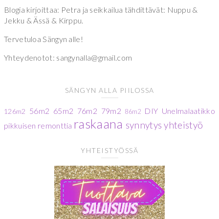
Blogia kirjoittaa: Petra ja seikkailua tähdittävät: Nuppu &
Jekku & Ässä & Kirppu.
Tervetuloa Sängyn alle!
Yhteydenotot: sangynalla@gmail.com
SÄNGYN ALLA PIILOSSA
56m2
65m2
76m2
79m2
DIY
Unelmalaatikko
126m2
86m2
raskaana
synnytys
yhteistyö
pikkuisen remonttia
YHTEISTYÖSSÄ