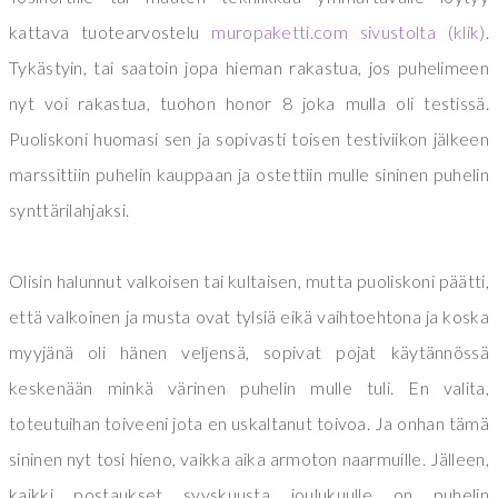
kattava tuotearvostelu
muropaketti.com sivustolta (klik)
.
Tykästyin, tai saatoin jopa hieman rakastua, jos puhelimeen
nyt voi rakastua, tuohon honor 8 joka mulla oli testissä.
Puoliskoni huomasi sen ja sopivasti toisen testiviikon jälkeen
marssittiin puhelin kauppaan ja ostettiin mulle sininen puhelin
synttärilahjaksi.
Olisin halunnut valkoisen tai kultaisen, mutta puoliskoni päätti,
että valkoinen ja musta ovat tylsiä eikä vaihtoehtona ja koska
myyjänä oli hänen veljensä, sopivat pojat käytännössä
keskenään minkä värinen puhelin mulle tuli. En valita,
toteutuihan toiveeni jota en uskaltanut toivoa. Ja onhan tämä
sini
nen nyt tosi hieno, vaikka aika armoton naarmuille.
Jälleen,
kaikki postaukset syyskuusta joulukuulle on puhelin