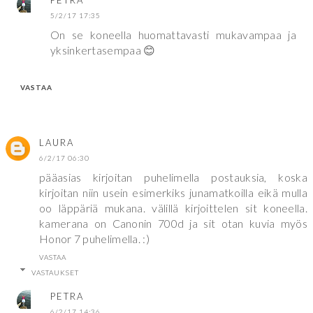
PETRA
5/2/17 17:35
On se koneella huomattavasti mukavampaa ja
yksinkertasempaa 😊
VASTAA
LAURA
6/2/17 06:30
pääasias kirjoitan puhelimella postauksia, koska
kirjoitan niin usein esimerkiks junamatkoilla eikä mulla
oo läppäriä mukana. välillä kirjoittelen sit koneella.
kamerana on Canonin 700d ja sit otan kuvia myös
Honor 7 puhelimella. :)
VASTAA
VASTAUKSET
PETRA
6/2/17 14:36