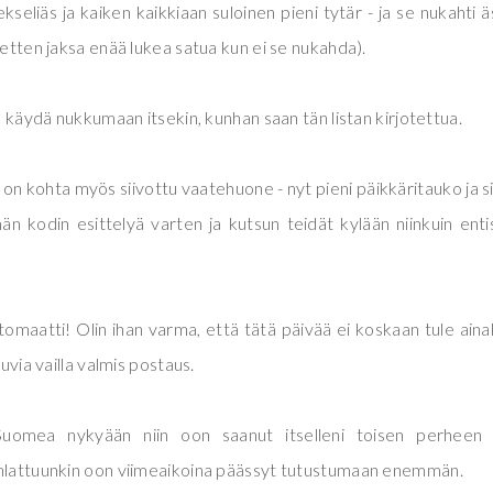
kekseliäs ja kaiken kaikkiaan suloinen pieni tytär - ja se nukahti 
 etten jaksa enää lukea satua kun ei se nukahda).
on käydä nukkumaan itsekin, kunhan saan tän listan kirjotettua.
sa on kohta myös siivottu vaatehuone - nyt pieni päikkäritauko ja s
män kodin esittelyä varten ja kutsun teidät kylään niinkuin ent
tomaatti! Olin ihan varma, että tätä päivää ei koskaan tule ain
uvia vailla valmis postaus.
uomea nykyään niin oon saanut itselleni toisen perheen
kihlattuunkin oon viimeaikoina päässyt tutustumaan enemmän.