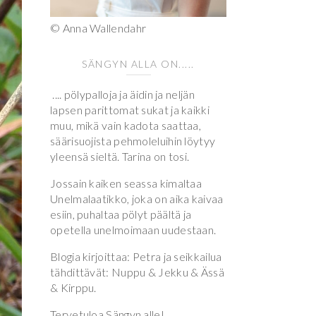
© Anna Wallendahr
SÄNGYN ALLA ON.....
.... pölypalloja ja äidin ja neljän
lapsen parittomat sukat ja kaikki
muu, mikä vain kadota saattaa,
säärisuojista pehmoleluihin löytyy
yleensä sieltä. Tarina on tosi.
Jossain kaiken seassa kimaltaa
Unelmalaatikko, joka on aika kaivaa
esiin, puhaltaa pölyt päältä ja
opetella unelmoimaan uudestaan.
Blogia kirjoittaa: Petra ja seikkailua
tähdittävät: Nuppu & Jekku & Ässä
& Kirppu.
Tervetuloa Sängyn alle!