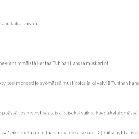
otanu koko päivän.
menee ensimmäistä kertaa Tuhinan kanssa muskariin!
äyty tosi monesti jo syömässä mustikoita ja kävelyllä Tuhinan kans
n päässä, jos me nyt saatais aikaiseksi vaikka käydä kyläilemässä.
vissa" eikä mulla oo mitään hajua mikä se on :D (paitsi nyt tajusin