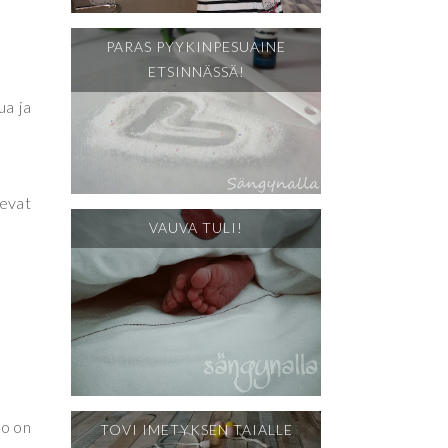
PARAS PYYKINPESUAINE
ETSINNÄSSÄ!
ua ja
levat
VAUVA TULI!
ko on
TOVI IMETYKSEN TAIALLE