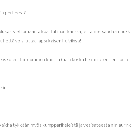
dän perheestä.
halukas viettämään aikaa Tuhinan kanssa, että me saadaan nukk
t että voisi ottaa lapsukaisen hoiviinsa!
lla siskojeni tai mummon kanssa (näin koska he mulle eniten soitte
kin.
i, vaikka tykkään myös kumpparikeleistä ja vesisateesta niin aurin