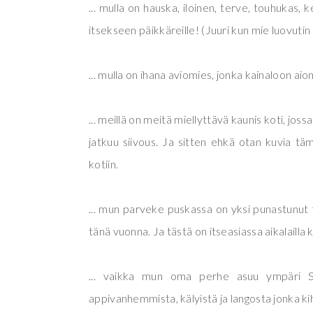
... mulla on hauska, iloinen, terve, touhukas, 
itsekseen päikkäreille! (Juuri kun mie luovutin
... mulla on ihana aviomies, jonka kainaloon ai
... meillä on meitä miellyttävä kaunis koti, jos
jatkuu siivous. Ja sitten ehkä otan kuvia tä
kotiin.
... mun parveke puskassa on yksi punastunut 
tänä vuonna. Ja tästä on itseasiassa aikalailla k
... vaikka mun oma perhe asuu ympäri S
appivanhemmista, kälyistä ja langosta jonka 