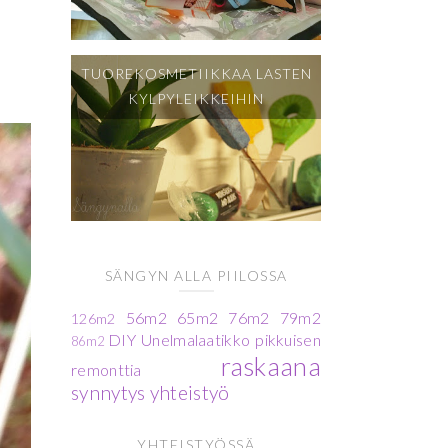
TUOREKOSMETIIKKAA LASTEN
KYLPYLEIKKEIHIN
SÄNGYN ALLA PIILOSSA
56m2
65m2
76m2
79m2
126m2
DIY
Unelmalaatikko
pikkuisen
86m2
raskaana
remonttia
synnytys
yhteistyö
YHTEISTYÖSSÄ