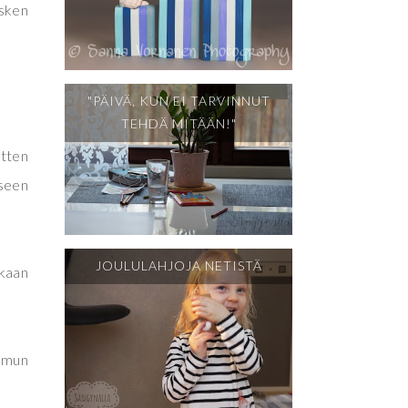
äsken
"PÄIVÄ, KUN EI TARVINNUT
TEHDÄ MITÄÄN!"
itten
iseen
JOULULAHJOJA NETISTÄ
akaan
 mun