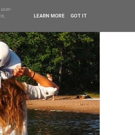
TYVÄÄ BISNESTÄ
 user-
ce,
LEARN MORE
GOT IT