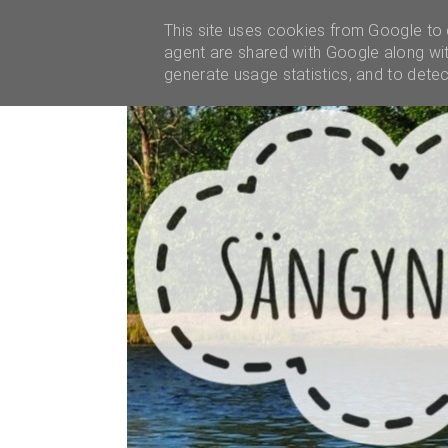
YHTEISTYÖT
This site uses cookies from Google to d
agent are shared with Google along wit
generate usage statistics, and to dete