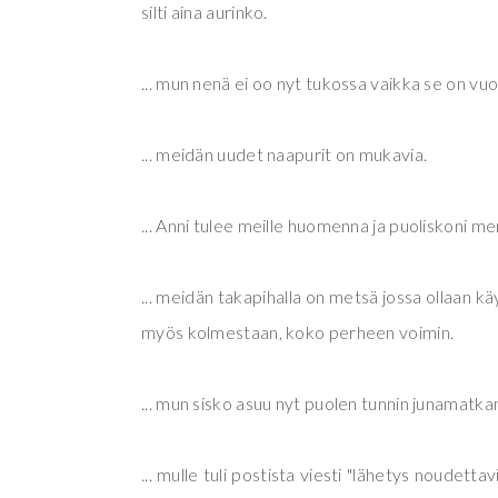
silti aina aurinko.
... mun nenä ei oo nyt tukossa vaikka se on vu
... meidän uudet naapurit on mukavia.
... Anni tulee meille huomenna ja puoliskoni 
... meidän takapihalla on metsä jossa ollaan k
myös kolmestaan, koko perheen voimin.
... mun sisko asuu nyt puolen tunnin junamatka
... mulle tuli postista viesti "lähetys noudetta