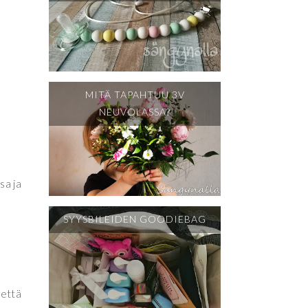
MITÄ TAPAHTUU 3V
NEUVOLASSA?
sa ja
SYYSBILEIDEN GOODIEBAG
 että