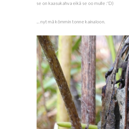
se on kaasukahva eikä se oo mulle :'D)
... nyt mä kömmin tonne kainaloon.