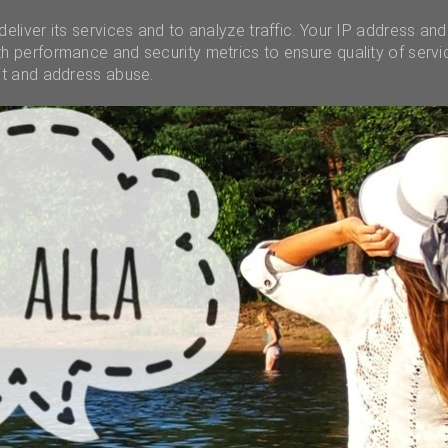
INSTAGRAM
INFO
UNELMALAATIKKO
MENES
eliver its services and to analyze traffic. Your IP address and
h performance and security metrics to ensure quality of servi
ct and address abuse.