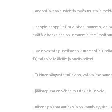
... anoppi jaksaa huolehtia myös musta ja mei
... anopin anoppi, eli puoliskoni mummo, on 
levätä ja koska hän on useammin itse ilmoittanu
... voin vastata puhelimeen kun se soi ja jute
:D) tai soitella äidille ja puoliskolleni.
... Tuhinan sängystä tuli hieno, vaikka itse sanon
... jääkaapissa on vähän muutakin kuin valo.
... ulkona paistaa aurinko ja on kaunis syyskel