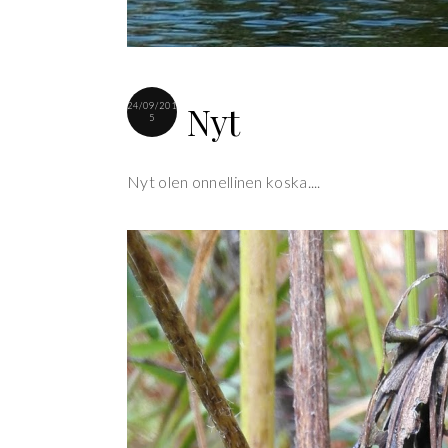
Nyt
24/09/201
5
Nyt olen onnellinen koska....