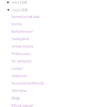
loka
(14)
►
syys
(14)
▼
Synnytyssairaala
Kerho
Babyshower
Sadepäivä
Jotain muuta
Maha asiaa
Se synnytys
Leluja?
Unikaveri
Terveisiä keittiöstä
Viisi kiloa
Blogi
Missä vauva?