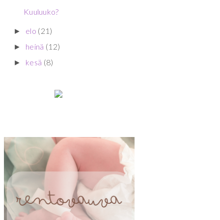
Kuuluuko?
elo
(21)
►
heinä
(12)
►
kesä
(8)
►