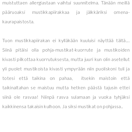
muistuttaen allergiastaan vaihtui suunnitelma. Tänään meillä
pääruoaksi mustikkapiirakkaa ja jälkkäriksi omena-
kaurapaistosta.
Tuon mustikkapiirakan ei kylläkään kuuluisi näyttää tältä....
Siinä pitäisi olla pohja-mustikat-kuorrute ja mustikoiden
kivasti pilkottaa kuorrutuksesta, mutta juuri kun olin asetellut
yli puolet mustikoista kivasti ympyrään niin puoliskoni tuli ja
totesi että taikina on pahaa, itsekin maistoin että
taikinaltahan se maistuu mutta hetken päästä tajusin ettei
siinä ole rasvaa! Niinpä rasva sulamaan ja vuoka tyhjäksi
kaikkinensa takaisin kulhoon. Ja siksi mustikat on pohjassa..