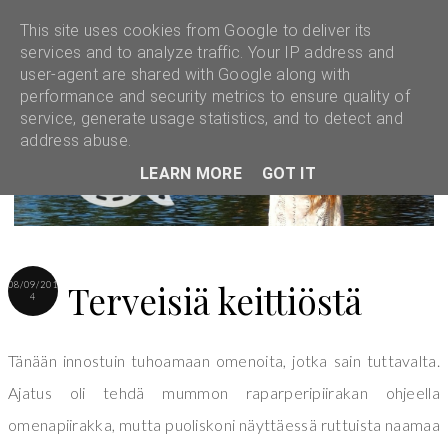
This site uses cookies from Google to deliver its
services and to analyze traffic. Your IP address and
user-agent are shared with Google along with
performance and security metrics to ensure quality of
service, generate usage statistics, and to detect and
address abuse.
LEARN MORE
GOT IT
Terveisiä keittiöstä
08/09/201
4
Tänään innostuin tuhoamaan omenoita, jotka sain tuttavalta.
Ajatus oli tehdä mummon raparperipiirakan ohjeella
omenapiirakka, mutta puoliskoni näyttäessä ruttuista naamaa