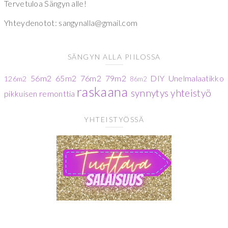
Tervetuloa Sängyn alle!
Yhteydenotot: sangynalla@gmail.com
SÄNGYN ALLA PIILOSSA
56m2
65m2
76m2
79m2
DIY
Unelmalaatikko
126m2
86m2
raskaana
synnytys
yhteistyö
pikkuisen remonttia
YHTEISTYÖSSÄ