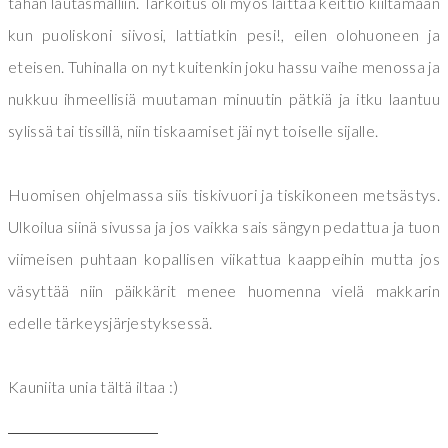
tähän lautasmalliin. Tarkoitus oli myös laittaa keittiö kiiltämään
kun puoliskoni siivosi, lattiatkin pesi!, eilen olohuoneen ja
eteisen. Tuhinalla on nyt kuitenkin joku hassu vaihe menossa ja
nukkuu ihmeellisiä muutaman minuutin pätkiä ja itku laantuu
sylissä tai tissillä, niin tiskaamiset jäi nyt toiselle sijalle.
Huomisen ohjelmassa siis tiskivuori ja tiskikoneen metsästys.
Ulkoilua siinä sivussa ja jos vaikka sais sängyn pedattua ja tuon
viimeisen puhtaan kopallisen viikattua kaappeihin mutta jos
väsyttää niin päikkärit menee huomenna vielä makkarin
edelle tärkeysjärjestyksessä.
Kauniita unia tältä iltaa :)