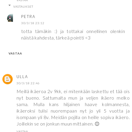
VASTAUKSET
PETRA
30/3/18 23:12
totta tämäkin :) ja tottakai onnellinen olenkin
näistä kahdesta, tärkeä pointti <3
VASTAA
ULLA
30/3/18 22:46
Meillä ikäeroa 2v 9kk, ei mitenkään laskettu et tää ois
nyt bueno. Sattumalta mun ja veljen ikäero melko
sama. Mulla kans hiljainen haave kolmannesta,
ikäeroksi tulisi nuorempaan nyt jo yli 5 vuotta ja
isompaan yli 8v. Meidän pojilla on heille sopiva ikäero.
Joillekin se on jonkun muun mittainen. 😊
VASTAA