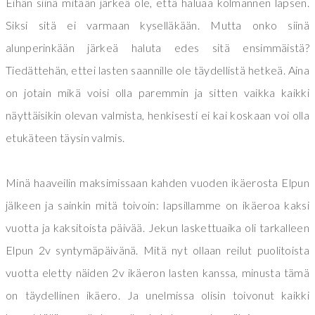
Eihän siinä mitään järkeä ole, että haluaa kolmannen lapsen.
Siksi sitä ei varmaan kyselläkään. Mutta onko siinä
alunperinkään järkeä haluta edes sitä ensimmäistä?
Tiedättehän, ettei lasten saannille ole täydellistä hetkeä. Aina
on jotain mikä voisi olla paremmin ja sitten vaikka kaikki
näyttäisikin olevan valmista, henkisesti ei kai koskaan voi olla
etukäteen täysin valmis.
Minä haaveilin maksimissaan kahden vuoden ikäerosta Elpun
jälkeen ja sainkin mitä toivoin: lapsillamme on ikäeroa kaksi
vuotta ja kaksitoista päivää. Jekun laskettuaika oli tarkalleen
Elpun 2v syntymäpäivänä. Mitä nyt ollaan reilut puolitoista
vuotta eletty näiden 2v ikäeron lasten kanssa, minusta tämä
on täydellinen ikäero. Ja unelmissa olisin toivonut kaikki