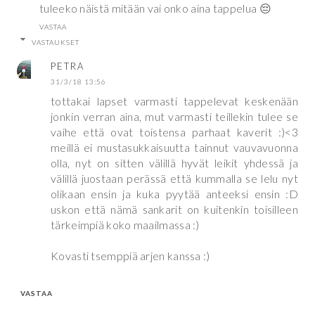
tuleeko näistä mitään vai onko aina tappelua 😔
VASTAA
VASTAUKSET
PETRA
31/3/18 13:56
tottakai lapset varmasti tappelevat keskenään
jonkin verran aina, mut varmasti teillekin tulee se
vaihe että ovat toistensa parhaat kaverit :)<3
meillä ei mustasukkaisuutta tainnut vauvavuonna
olla, nyt on sitten välillä hyvät leikit yhdessä ja
välillä juostaan perässä että kummalla se lelu nyt
olikaan ensin ja kuka pyytää anteeksi ensin :D
uskon että nämä sankarit on kuitenkin toisilleen
tärkeimpiä koko maailmassa :)
Kovasti tsemppiä arjen kanssa :)
VASTAA