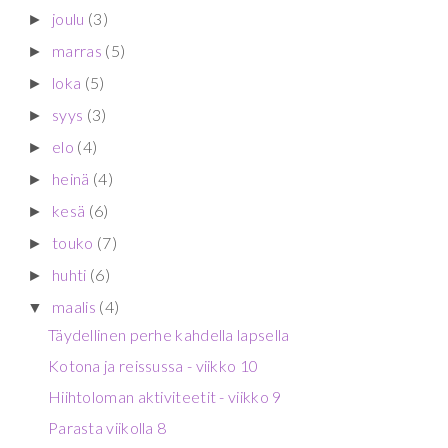
joulu
(3)
►
marras
(5)
►
loka
(5)
►
syys
(3)
►
elo
(4)
►
heinä
(4)
►
kesä
(6)
►
touko
(7)
►
huhti
(6)
►
maalis
(4)
▼
Täydellinen perhe kahdella lapsella
Kotona ja reissussa - viikko 10
Hiihtoloman aktiviteetit - viikko 9
Parasta viikolla 8