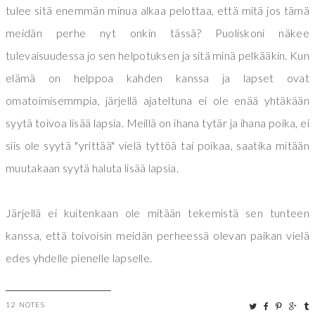
tulee sitä enemmän minua alkaa pelottaa, että mitä jos tämä
meidän perhe nyt onkin tässä? Puoliskoni näkee
tulevaisuudessa jo sen helpotuksen ja sitä minä pelkääkin. Kun
elämä on helppoa kahden kanssa ja lapset ovat
omatoimisemmpia, järjellä ajateltuna ei ole enää yhtäkään
syytä toivoa lisää lapsia. Meillä on ihana tytär ja ihana poika, ei
siis ole syytä "yrittää" vielä tyttöä tai poikaa, saatika mitään
muutakaan syytä haluta lisää lapsia.
Järjellä ei kuitenkaan ole mitään tekemistä sen tunteen
kanssa, että toivoisin meidän perheessä olevan paikan vielä
edes yhdelle pienelle lapselle.
12 NOTES