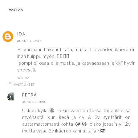
VASTAA
IDA
30/3/18 17:37
Et varmaan hakenut tätä, mutta 1.5 vuoden ikäero on
ihan huippu myös! 👌🏽👌🏽
Isompi ei osaa olla mustis, ja kasvaessaan leikkii hyvin
yhdessä.
VASTAA
VASTAUKSET
PETRA
30/3/18 18:50
Uskon kyllä 😄 sekin vaan on tässä tapauksessa
myöhästä, kun kesä ja 4v & 2v synttärit on
auttamattomasti kohta 😭😂 oisko jossain yli 2v
mutta vajaa 3v ikäeron kannattajia ? 🙈