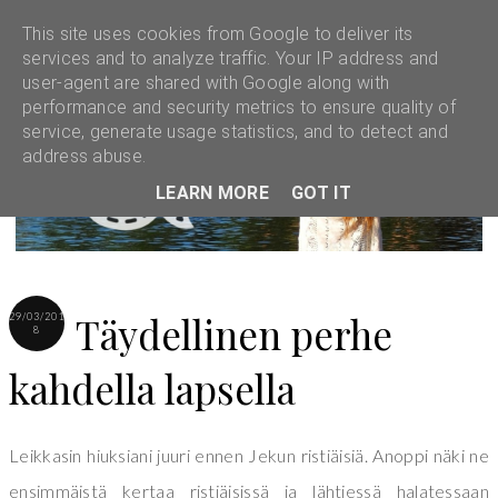
This site uses cookies from Google to deliver its
services and to analyze traffic. Your IP address and
user-agent are shared with Google along with
performance and security metrics to ensure quality of
service, generate usage statistics, and to detect and
address abuse.
LEARN MORE
GOT IT
Täydellinen perhe
29/03/201
8
kahdella lapsella
Leikkasin hiuksiani juuri ennen Jekun ristiäisiä. Anoppi näki ne
ensimmäistä kertaa ristiäisissä ja lähtiessä halatessaan