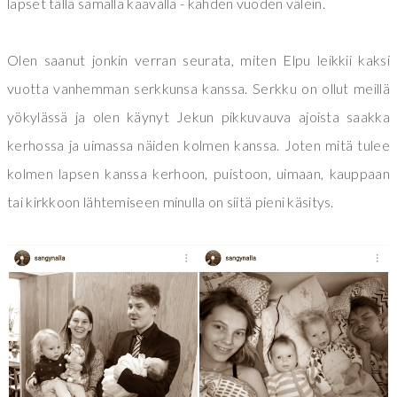
lapset tällä samalla kaavalla - kahden vuoden välein.
Olen saanut jonkin verran seurata, miten Elpu leikkii kaksi
vuotta vanhemman serkkunsa kanssa. Serkku on ollut meillä
yökylässä ja olen käynyt Jekun pikkuvauva ajoista saakka
kerhossa ja uimassa näiden kolmen kanssa. Joten mitä tulee
kolmen lapsen kanssa kerhoon, puistoon, uimaan, kauppaan
tai kirkkoon lähtemiseen minulla on siitä pieni käsitys.