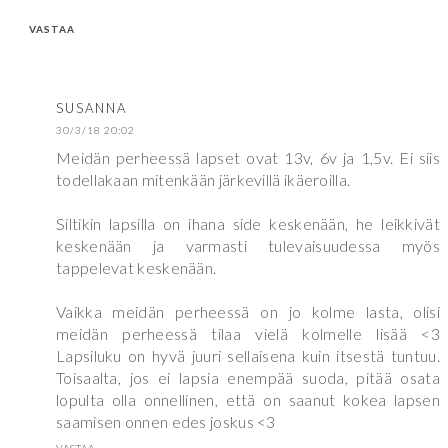
VASTAA
SUSANNA
30/3/18 20:02
Meidän perheessä lapset ovat 13v, 6v ja 1,5v. Ei siis
todellakaan mitenkään järkevillä ikäeroilla.
Siltikin lapsilla on ihana side keskenään, he leikkivät
keskenään ja varmasti tulevaisuudessa myös
tappelevat keskenään.
Vaikka meidän perheessä on jo kolme lasta, olisi
meidän perheessä tilaa vielä kolmelle lisää <3
Lapsiluku on hyvä juuri sellaisena kuin itsestä tuntuu.
Toisaalta, jos ei lapsia enempää suoda, pitää osata
lopulta olla onnellinen, että on saanut kokea lapsen
saamisen onnen edes joskus <3
VASTAA