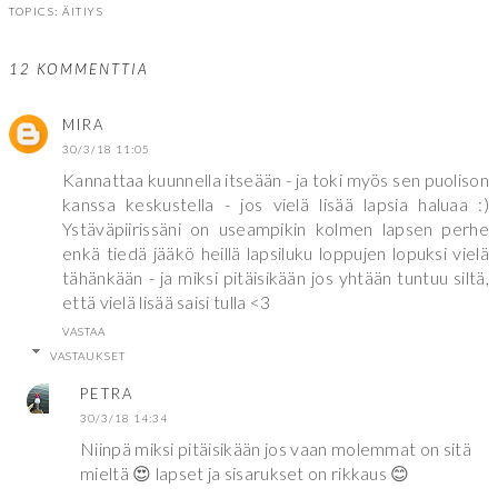
TOPICS:
ÄITIYS
12 KOMMENTTIA
MIRA
30/3/18 11:05
Kannattaa kuunnella itseään - ja toki myös sen puolison
kanssa keskustella - jos vielä lisää lapsia haluaa :)
Ystäväpiirissäni on useampikin kolmen lapsen perhe
enkä tiedä jääkö heillä lapsiluku loppujen lopuksi vielä
tähänkään - ja miksi pitäisikään jos yhtään tuntuu siltä,
että vielä lisää saisi tulla <3
VASTAA
VASTAUKSET
PETRA
30/3/18 14:34
Niinpä miksi pitäisikään jos vaan molemmat on sitä
mieltä 😍 lapset ja sisarukset on rikkaus 😊