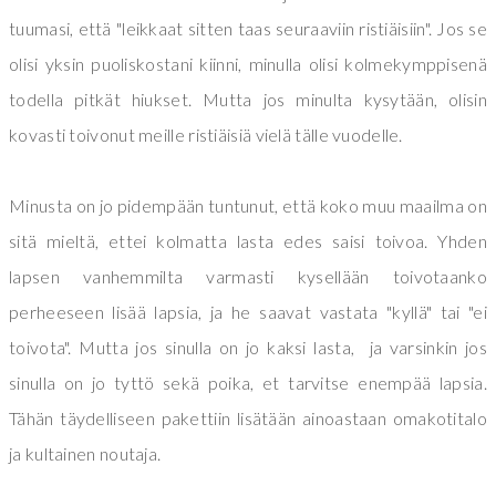
tuumasi, että "leikkaat sitten taas seuraaviin ristiäisiin". Jos se
olisi yksin puoliskostani kiinni, minulla olisi kolmekymppisenä
todella pitkät hiukset. Mutta jos minulta kysytään, olisin
kovasti toivonut meille ristiäisiä vielä tälle vuodelle.
Minusta on jo pidempään tuntunut, että koko muu maailma on
sitä mieltä, ettei kolmatta lasta edes saisi toivoa. Yhden
lapsen vanhemmilta varmasti kysellään toivotaanko
perheeseen lisää lapsia, ja he saavat vastata "kyllä" tai "ei
toivota". Mutta jos sinulla on jo kaksi lasta, ja varsinkin jos
sinulla on jo tyttö sekä poika, et tarvitse enempää lapsia.
Tähän täydelliseen pakettiin lisätään ainoastaan omakotitalo
ja kultainen noutaja.