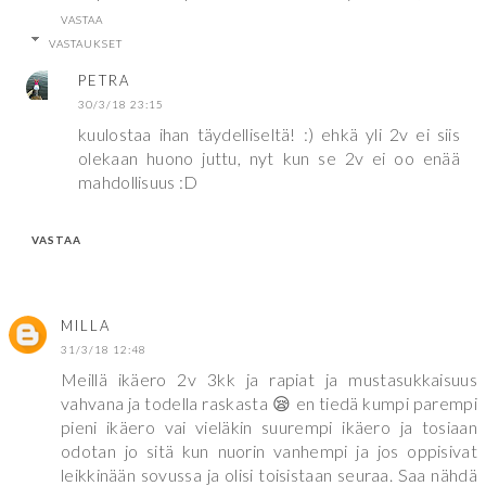
VASTAA
VASTAUKSET
PETRA
30/3/18 23:15
kuulostaa ihan täydelliseltä! :) ehkä yli 2v ei siis
olekaan huono juttu, nyt kun se 2v ei oo enää
mahdollisuus :D
VASTAA
MILLA
31/3/18 12:48
Meillä ikäero 2v 3kk ja rapiat ja mustasukkaisuus
vahvana ja todella raskasta 😪 en tiedä kumpi parempi
pieni ikäero vai vieläkin suurempi ikäero ja tosiaan
odotan jo sitä kun nuorin vanhempi ja jos oppisivat
leikkinään sovussa ja olisi toisistaan seuraa. Saa nähdä