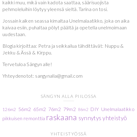
kaikki muu, mikä vain kadota saattaa, säärisuojista
pehmoleluihin löytyy yleensä sieltä. Tarina on tosi.
Jossain kaiken seassa kimaltaa Unelmalaatikko, joka on aika
kaivaa esiin, puhaltaa pölyt päältä ja opetella unelmoimaan
uudestaan.
Blogia kirjoittaa: Petra ja seikkailua tähdittävät: Nuppu &
Jekku & Ässä & Kirppu.
Tervetuloa Sängyn alle!
Yhteydenotot: sangynalla@gmail.com
SÄNGYN ALLA PIILOSSA
56m2
65m2
76m2
79m2
DIY
Unelmalaatikko
126m2
86m2
raskaana
synnytys
yhteistyö
pikkuisen remonttia
YHTEISTYÖSSÄ