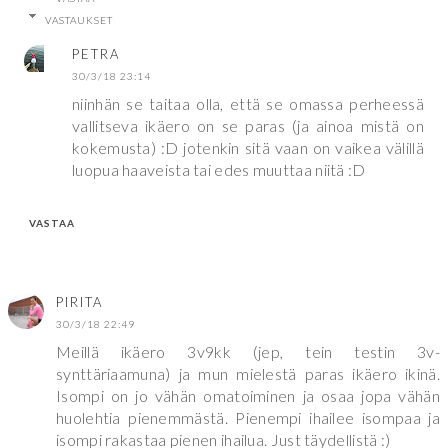
VASTAUKSET
PETRA
30/3/18 23:14
niinhän se taitaa olla, että se omassa perheessä
vallitseva ikäero on se paras (ja ainoa mistä on
kokemusta) :D jotenkin sitä vaan on vaikea välillä
luopua haaveista tai edes muuttaa niitä :D
VASTAA
PIRITA
30/3/18 22:49
Meillä ikäero 3v9kk (jep, tein testin 3v-
synttäriaamuna) ja mun mielestä paras ikäero ikinä.
Isompi on jo vähän omatoiminen ja osaa jopa vähän
huolehtia pienemmästä. Pienempi ihailee isompaa ja
isompi rakastaa pienen ihailua. Just täydellistä :)