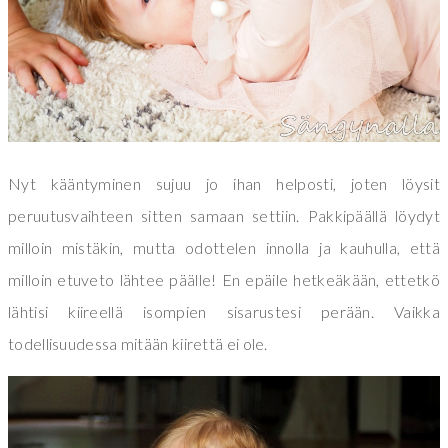
Nyt kääntyminen sujuu jo ihan helposti, joten löysit
peruutusvaihteen sitten samaan settiin. Pakkipäällä löydyt
milloin mistäkin, mutta odottelen innolla ja kauhulla, että
milloin etuveto lähtee päälle! En epäile hetkeäkään, ettetkö
lähtisi kiireellä isompien sisarustesi perään. Vaikka
todellisuudessa mitään kiirettä ei ole.