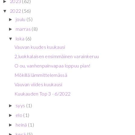
2023
(62)
►
2022
(56)
▼
joulu
(5)
►
marras
(8)
►
loka
(6)
▼
Vauvan kuudes kuukausi
2.luokkalaisen ensimmäinen varainkeruu
O ou, vanhenpainvapaa loppuu pian!
Mökillä lämmittelemässä
Vauvan viides kuukausi
Kuukauden Top 3 - 6/2022
syys
(1)
►
elo
(1)
►
heinä
(1)
►
kesä
(5)
►