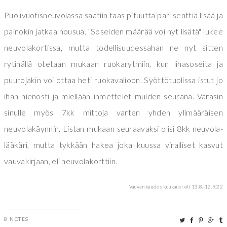
Puolivuotisneuvolassa saatiin taas pituutta pari senttiä lisää ja
painokin jatkaa nousua. "Soseiden määrää voi nyt lisätä" lukee
neuvolakortissa, mutta todellisuudessahan ne nyt sitten
rytinällä otetaan mukaan ruokarytmiin, kun lihasoseita ja
puurojakin voi ottaa heti ruokavalioon. Syöttötuolissa istut jo
ihan hienosti ja miellään ihmettelet muiden seurana. Varasin
sinulle myös 7kk mittoja varten yhden ylimääräisen
neuvolakäynnin. Listan mukaan seuraavaksi olisi 8kk neuvola-
lääkäri, mutta tykkään hakea joka kuussa viralliset kasvut
vauvakirjaan, eli neuvolakorttiin.
Vauvan kuudes kuukausi oli 13.8.-12.9.22
8 NOTES