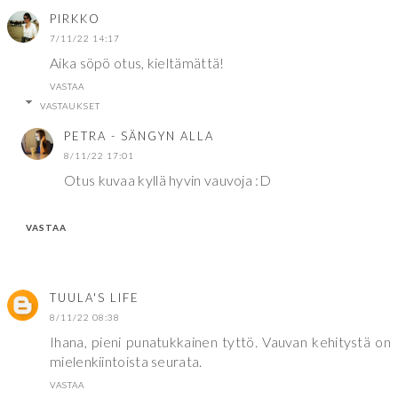
PIRKKO
7/11/22 14:17
Aika söpö otus, kieltämättä!
VASTAA
VASTAUKSET
PETRA - SÄNGYN ALLA
8/11/22 17:01
Otus kuvaa kyllä hyvin vauvoja :D
VASTAA
TUULA'S LIFE
8/11/22 08:38
Ihana, pieni punatukkainen tyttö. Vauvan kehitystä on
mielenkiintoista seurata.
VASTAA