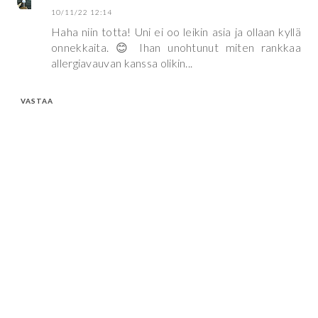
10/11/22 12:14
Haha niin totta! Uni ei oo leikin asia ja ollaan kyllä
onnekkaita. 😊 Ihan unohtunut miten rankkaa
allergiavauvan kanssa olikin...
VASTAA