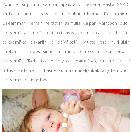
Yöunille Kirppu nukahtaa lapsista viimeisenä vasta 22-23
välillä ja aamut alkavat minun makuuni hieman liian aikaisin.
Useamman kerran herättiin aamulla vaipan vaihtoon puoli
seitsemältä, mikä toki oli hyvä, kun pojat herätetään
seitsemältä eskariin ja päiväkotii. Mutta itse nukkuisin
mieluummin edes sinne lähemmäs seitsemää, kuin puolta
seitsemää. Toki tässä oli myös useampi yö, kun meille tuli
tutuksi sellainenkin käsite kuin aamuneljänkakka, joten puoli
seitsemän on ihan hyvä!