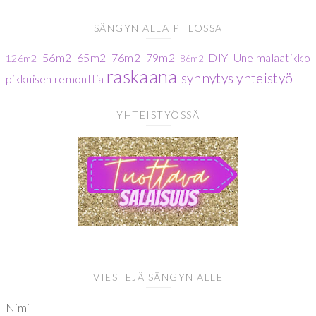
SÄNGYN ALLA PIILOSSA
56m2
65m2
76m2
79m2
DIY
Unelmalaatikko
126m2
86m2
raskaana
synnytys
yhteistyö
pikkuisen remonttia
YHTEISTYÖSSÄ
VIESTEJÄ SÄNGYN ALLE
Nimi