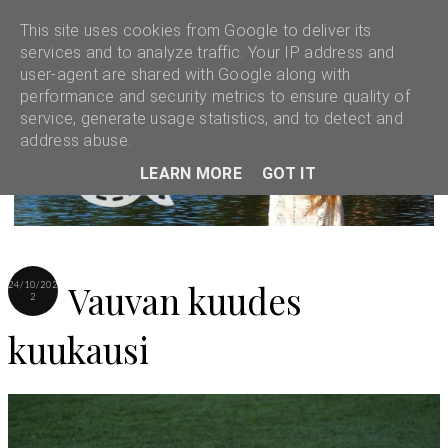
This site uses cookies from Google to deliver its
services and to analyze traffic. Your IP address and
user-agent are shared with Google along with
performance and security metrics to ensure quality of
service, generate usage statistics, and to detect and
address abuse.
LEARN MORE
GOT IT
Vauvan kuudes
24/10/202
2
kuukausi