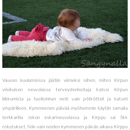
Vauvan kuulumisissa jäätiin viimeksi siihen, miten Kirpun
viisikuisen neuvolassa terveydenhoitaja katsoi Kirpun
liikkumista ja tuolloinhan neiti vain pötkötteli ja katseli
ympärilleen. Kymmnenen päivää myöhemmin käytiin samalla
terkkarilla Jekun eskarineuvolassa ja Kirppu sai 5kk
rokotukset. Niin vain noiden kymmenen päivän aikana Kirppu