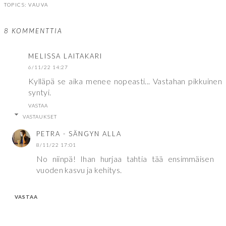
TOPICS:
VAUVA
8 KOMMENTTIA
MELISSA LAITAKARI
6/11/22 14:27
Kylläpä se aika menee nopeasti... Vastahan pikkuinen
syntyi.
VASTAA
VASTAUKSET
PETRA - SÄNGYN ALLA
8/11/22 17:01
No niinpä! Ihan hurjaa tahtia tää ensimmäisen
vuoden kasvu ja kehitys.
VASTAA