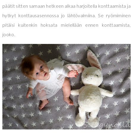
päätit sitten samaan hetkeen alkaa harjoitella konttaamista ja
hytkyt konttausasennossa jo lähtövalmiina. Se ryömiminen
pitäisi kuitenkin hoksata mielellään ennen konttaamista,
jooko.