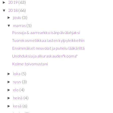
2019
(63)
►
2018
(66)
▼
joulu
(3)
►
marras
(5)
▼
Possuja & aarrearkku isänpäivälahjaksi
Tuorekosmetiikkaa lasten kylpyleikkeihin
Ensimmäiset neuvolat ja puhelu lääkäriltä
Unohduksia ja alkuraskauden"kooma"
Kolme toivomustani
loka
(5)
►
syys
(3)
►
elo
(4)
►
heinä
(4)
►
kesä
(6)
►