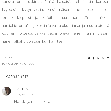
kanssa on hauskinta", "mitä haluaisit tehdä isin kanssa"
tyyppisiin kysymyksiin. Ensimmäisenä hemmotteluna oli
lempikarkkipussi ja kirjoitin muutaman "25min niska-
hartiahieronta" lahjakortin ja vartalokuorinnan ja muuta pientä
kotihemmottelua, vaikka tiedän olevani enemmän innoissani
hänen jalkahoidoistaan kun hän itse.
1 NOTE
TOPICS:
DIY
+
JUHLAA
1 KOMMENTTI
EMIILIA
1/12/18 00:29
Hauskoja maalauksia!