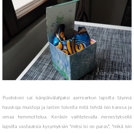
Puoliskoni sai isänpäivälahjaksi aarrearkun lapsilta täynnä
hauskoja muistoja ja lasten toiveita mitä tehdä isin kanssa ja
omaa hemmottelua. Keräsin vaihtelevalla menestyksellä
lapsilta vastauksia kysymyksiin "miksi isi on paras", "mikä isin