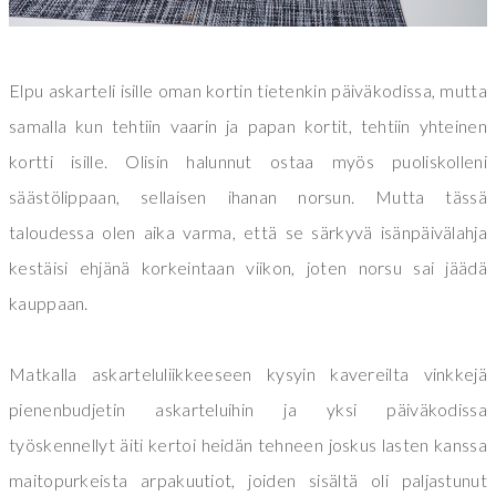
Elpu askarteli isille oman kortin tietenkin päiväkodissa, mutta
samalla kun tehtiin vaarin ja papan kortit, tehtiin yhteinen
kortti isille. Olisin halunnut ostaa myös puoliskolleni
säästölippaan, sellaisen ihanan norsun. Mutta tässä
taloudessa olen aika varma, että se särkyvä isänpäivälahja
kestäisi ehjänä korkeintaan viikon, joten norsu sai jäädä
kauppaan.
Matkalla askarteluliikkeeseen kysyin kavereilta vinkkejä
pienenbudjetin askarteluihin ja yksi päiväkodissa
työskennellyt äiti kertoi heidän tehneen joskus lasten kanssa
maitopurkeista arpakuutiot, joiden sisältä oli paljastunut