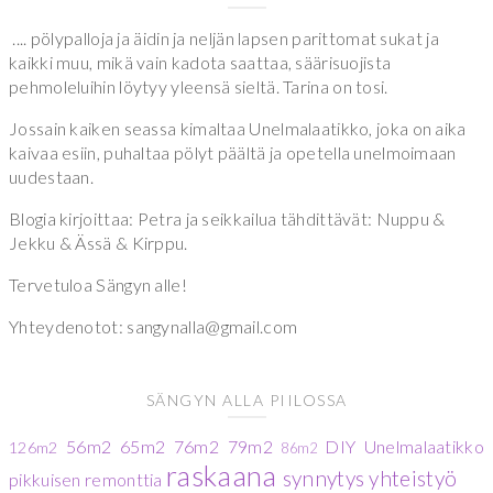
.... pölypalloja ja äidin ja neljän lapsen parittomat sukat ja
kaikki muu, mikä vain kadota saattaa, säärisuojista
pehmoleluihin löytyy yleensä sieltä. Tarina on tosi.
Jossain kaiken seassa kimaltaa Unelmalaatikko, joka on aika
kaivaa esiin, puhaltaa pölyt päältä ja opetella unelmoimaan
uudestaan.
Blogia kirjoittaa: Petra ja seikkailua tähdittävät: Nuppu &
Jekku & Ässä & Kirppu.
Tervetuloa Sängyn alle!
Yhteydenotot: sangynalla@gmail.com
SÄNGYN ALLA PIILOSSA
56m2
65m2
76m2
79m2
DIY
Unelmalaatikko
126m2
86m2
raskaana
synnytys
yhteistyö
pikkuisen remonttia