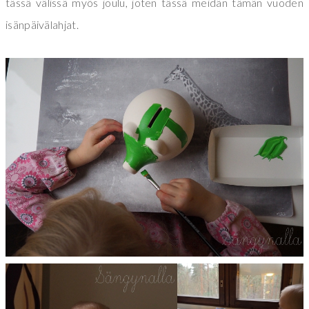
tässä välissä myös joulu, joten tässä meidän tämän vuoden
isänpäivälahjat.