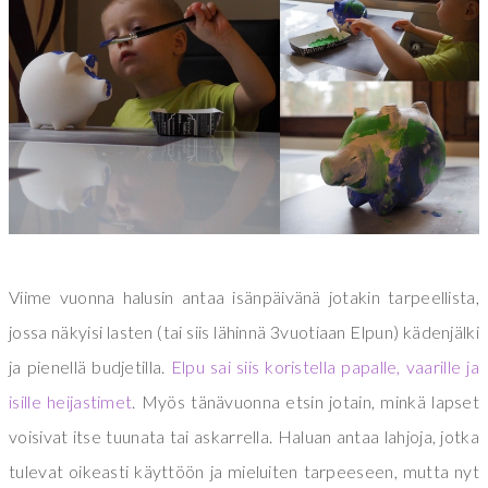
Viime vuonna halusin antaa isänpäivänä jotakin tarpeellista,
jossa näkyisi lasten (tai siis lähinnä 3vuotiaan Elpun) kädenjälki
ja pienellä budjetilla.
Elpu sai siis koristella papalle, vaarille ja
isille heijastimet
. Myös tänävuonna etsin jotain, minkä lapset
voisivat itse tuunata tai askarrella. Haluan antaa lahjoja, jotka
tulevat oikeasti käyttöön ja mieluiten tarpeeseen, mutta nyt