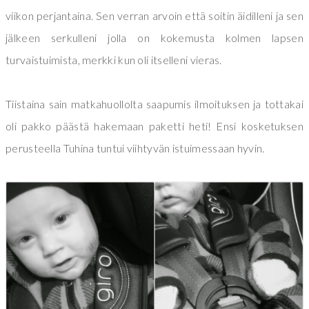
viikon perjantaina. Sen verran arvoin että soitin äidilleni ja sen
jälkeen serkulleni jolla on kokemusta kolmen lapsen
turvaistuimista, merkki kun oli itselleni vieras.
Tiistaina sain matkahuollolta saapumis ilmoituksen ja tottakai
oli pakko päästä hakemaan paketti heti! Ensi kosketuksen
perusteella Tuhina tuntui viihtyvän istuimessaan hyvin.