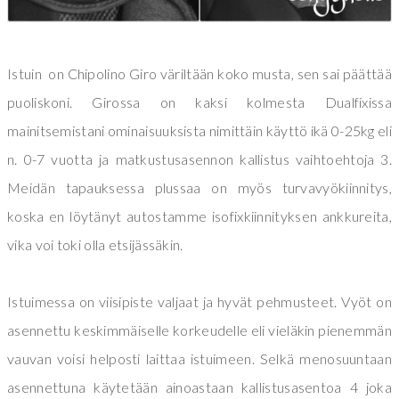
Istuin on Chipolino Giro väriltään koko musta, sen sai päättää
puoliskoni. Girossa on kaksi kolmesta Dualfixissa
mainitsemistani ominaisuuksista nimittäin käyttö ikä 0-25kg eli
n. 0-7 vuotta ja matkustusasennon kallistus vaihtoehtoja 3.
Meidän tapauksessa plussaa on myös turvavyökiinnitys,
koska en löytänyt autostamme isofixkiinnityksen ankkureita,
vika voi toki olla etsijässäkin.
Istuimessa on viisipiste valjaat ja hyvät pehmusteet. Vyöt on
asennettu keskimmäiselle korkeudelle eli vieläkin pienemmän
vauvan voisi helposti laittaa istuimeen. Selkä menosuuntaan
asennettuna käytetään ainoastaan kallistusasentoa 4 joka