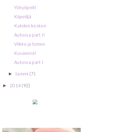
Yökyöpelit
Kiipeilijä
Kahden kesken
Autossa part II
Viikko ja toinen
Kuvaviesti
Autossa part I
tammi
(7)
►
2014
(92)
►