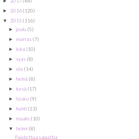
2017
(84)
►
2016
(120)
►
2015
(116)
▼
joulu
(5)
►
marras
(7)
►
loka
(10)
►
syys
(8)
►
elo
(14)
►
heinä
(8)
►
kesä
(17)
►
touko
(9)
►
huhti
(13)
►
maalis
(10)
►
helmi
(8)
▼
Paistettua salaattia