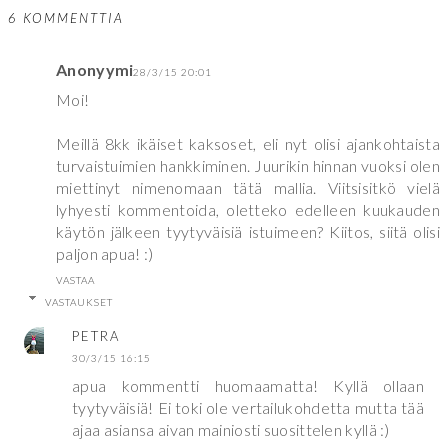
6 KOMMENTTIA
Anonyymi
28/3/15 20:01
Moi!
Meillä 8kk ikäiset kaksoset, eli nyt olisi ajankohtaista
turvaistuimien hankkiminen. Juurikin hinnan vuoksi olen
miettinyt nimenomaan tätä mallia. Viitsisitkö vielä
lyhyesti kommentoida, oletteko edelleen kuukauden
käytön jälkeen tyytyväisiä istuimeen? Kiitos, siitä olisi
paljon apua! :)
VASTAA
VASTAUKSET
PETRA
30/3/15 16:15
apua kommentti huomaamatta! Kyllä ollaan
tyytyväisiä! Ei toki ole vertailukohdetta mutta tää
ajaa asiansa aivan mainiosti suosittelen kyllä :)