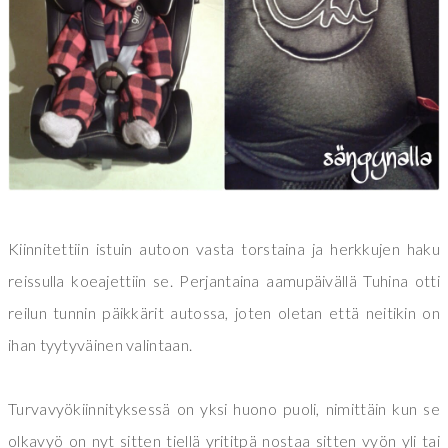
Kiinnitettiin istuin autoon vasta torstaina ja herkkujen haku
reissulla koeajettiin se. Perjantaina aamupäivällä Tuhina otti
reilun tunnin päikkärit autossa, joten oletan että neitikin on
ihan tyytyväinen valintaan.
Turvavyökiinnityksessä on yksi huono puoli, nimittäin kun se
olkavyö on nyt sitten tiellä yrititpä nostaa sitten vyön yli tai