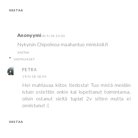
VASTAA
Anonyymi
18/5/18 23:02
Nykyisin Chipolinoa maahantuo miniskidi.fi
VASTAA
VASTAUKSET
PETRA
19/5/18 18:04
Hei mahtavaa kiitos tiedosta! Tuo mistä meidän
istuin ostettiin onkin kai lopettanut toimintansa,
olisin ostanut sieltä tuplat 2v sitten mutta ei
onnistunut :(
VASTAA