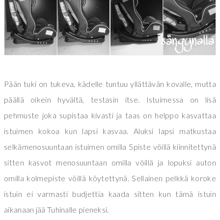
Pään tuki on tukeva, kädelle tuntuu yllättävän kovalle, mutta
päällä oikein hyvältä, testasin itse. Istuimessa on lisä
pehmuste joka supistaa kivasti ja taas on helppo kasvattaa
istuimen kokoa kun lapsi kasvaa. Aluksi lapsi matkustaa
selkämenosuuntaan istuimen omilla 5piste vöillä kiinnitettynä
sitten kasvot menosuuntaan omilla vöillä ja lopuksi auton
omilla kolmepiste vöillä köytettynä. Sellainen pelkkä koroke
istuin ei varmasti budjettia kaada sitten kun tämä istuin
aikanaan jää Tuhinalle pieneksi.