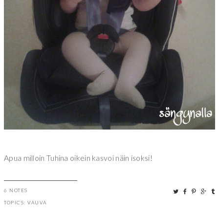
Apua milloin Tuhina oikein kasvoi näin isoksi!
6 NOTES
TOPICS:
VAUVA