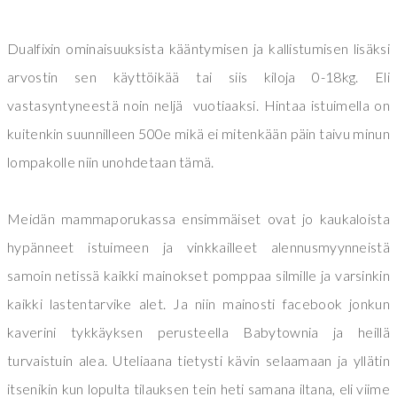
Dualfixin ominaisuuksista kääntymisen ja kallistumisen lisäksi
arvostin sen käyttöikää tai siis kiloja 0-18kg. Eli
vastasyntyneestä noin neljä vuotiaaksi. Hintaa istuimella on
kuitenkin suunnilleen 500e mikä ei mitenkään päin taivu minun
lompakolle niin unohdetaan tämä.
Meidän mammaporukassa ensimmäiset ovat jo kaukaloista
hypänneet istuimeen ja vinkkailleet alennusmyynneistä
samoin netissä kaikki mainokset pomppaa silmille ja varsinkin
kaikki lastentarvike alet. Ja niin mainosti facebook jonkun
kaverini tykkäyksen perusteella Babytownia ja heillä
turvaistuin alea. Uteliaana tietysti kävin selaamaan ja yllätin
itsenikin kun lopulta tilauksen tein heti samana iltana, eli viime