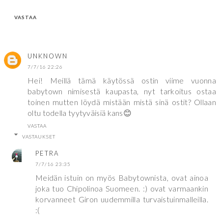
VASTAA
UNKNOWN
7/7/16 22:26
Hei! Meillä tämä käytössä ostin viime vuonna
babytown nimisestä kaupasta, nyt tarkoitus ostaa
toinen mutten löydä mistään mistä sinä ostit? Ollaan
oltu todella tyytyväisiä kans😊
VASTAA
VASTAUKSET
PETRA
7/7/16 23:35
Meidän istuin on myös Babytownista, ovat ainoa
joka tuo Chipolinoa Suomeen. :) ovat varmaankin
korvanneet Giron uudemmilla turvaistuinmalleilla.
:(