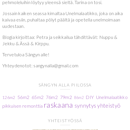
pehmoleluihin löytyy yleensä sieltä. Tarina on tosi.
Jossain kaiken seassa kimaltaa Unelmalaatikko, joka on aika
kaivaa esiin, puhaltaa pölyt päältä ja opetella unelmoimaan
uudestaan.
Blogia kirjoittaa: Petra ja seikkailua tähdittävät: Nuppu &
Jekku & Ässä & Kirppu.
Tervetuloa Sängyn alle!
Yhteydenotot: sangynalla@gmail.com
SÄNGYN ALLA PIILOSSA
56m2
65m2
76m2
79m2
DIY
Unelmalaatikko
126m2
86m2
raskaana
synnytys
yhteistyö
pikkuisen remonttia
YHTEISTYÖSSÄ