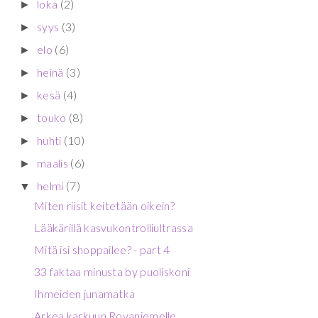
loka
(2)
►
syys
(3)
►
elo
(6)
►
heinä
(3)
►
kesä
(4)
►
touko
(8)
►
huhti
(10)
►
maalis
(6)
►
helmi
(7)
▼
Miten riisit keitetään oikein?
Lääkärillä kasvukontrolliultrassa
Mitä isi shoppailee? - part 4
33 faktaa minusta by puoliskoni
Ihmeiden junamatka
Arkea karkuun Rovaniemelle