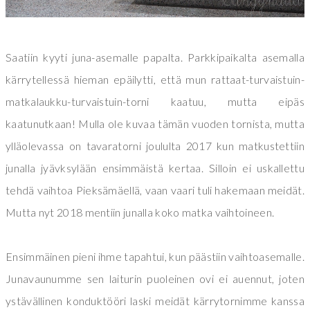
Saatiin kyyti juna-asemalle papalta. Parkkipaikalta asemalla
kärrytellessä hieman epäilytti, että mun rattaat-turvaistuin-
matkalaukku-turvaistuin-torni kaatuu, mutta eipäs
kaatunutkaan! Mulla ole kuvaa tämän vuoden tornista, mutta
ylläolevassa on tavaratorni joululta 2017 kun matkustettiin
junalla jyävksylään ensimmäistä kertaa. Silloin ei uskallettu
tehdä vaihtoa Pieksämäellä, vaan vaari tuli hakemaan meidät.
Mutta nyt 2018 mentiin junalla koko matka vaihtoineen.
Ensimmäinen pieni ihme tapahtui, kun päästiin vaihtoasemalle.
Junavaunumme sen laiturin puoleinen ovi ei auennut, joten
ystävällinen konduktööri laski meidät kärrytornimme kanssa