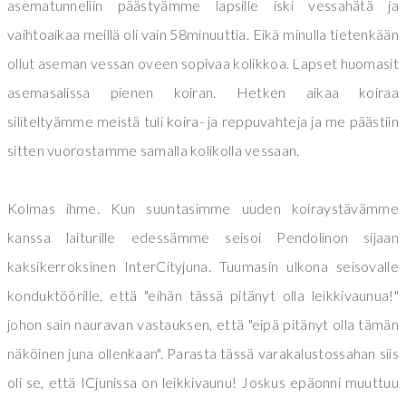
asematunneliin päästyämme lapsille iski vessahätä ja
vaihtoaikaa meillä oli vain 58minuuttia. Eikä minulla tietenkään
ollut aseman vessan oveen sopivaa kolikkoa. Lapset huomasit
asemasalissa pienen koiran. Hetken aikaa koiraa
siliteltyämme meistä tuli koira- ja reppuvahteja ja me päästiin
sitten vuorostamme samalla kolikolla vessaan.
Kolmas ihme. Kun suuntasimme uuden koiraystävämme
kanssa laiturille edessämme seisoi Pendolinon sijaan
kaksikerroksinen InterCityjuna. Tuumasin ulkona seisovalle
konduktöörille, että "eihän tässä pitänyt olla leikkivaunua!"
johon sain nauravan vastauksen, että "eipä pitänyt olla tämän
näköinen juna ollenkaan".
Parasta tässä varakalustossahan siis
oli se, että ICjunissa on leikkivaunu! Joskus epäonni muuttuu