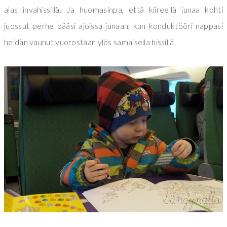
alas invahissillä. Ja huomasinpa, että kiireellä junaa kohti
juossut perhe pääsi ajoissa junaan, kun konduktööri nappasi
heidän vaunut vuorostaan ylös samaisella hissillä.