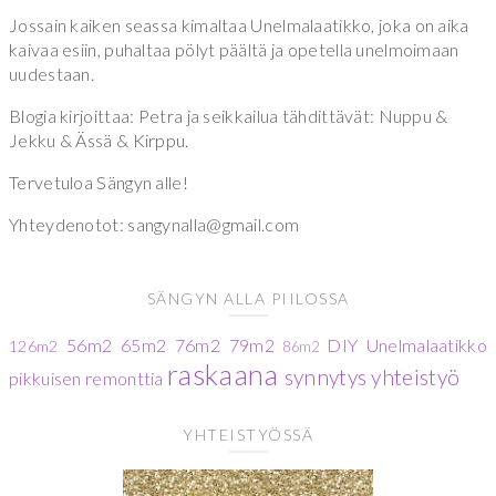
Jossain kaiken seassa kimaltaa Unelmalaatikko, joka on aika
kaivaa esiin, puhaltaa pölyt päältä ja opetella unelmoimaan
uudestaan.
Blogia kirjoittaa: Petra ja seikkailua tähdittävät: Nuppu &
Jekku & Ässä & Kirppu.
Tervetuloa Sängyn alle!
Yhteydenotot: sangynalla@gmail.com
SÄNGYN ALLA PIILOSSA
56m2
65m2
76m2
79m2
DIY
Unelmalaatikko
126m2
86m2
raskaana
synnytys
yhteistyö
pikkuisen remonttia
YHTEISTYÖSSÄ