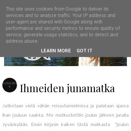
This site uses cookies from Google to deliver its
services and to analyze traffic. Your IP address and
user-agent are shared with Google along with
performance and security metrics to ensure quality of
service, generate usage statistics, and to detect and
address abuse.
LEARN MORE
GOT IT
Ihmeiden junamatka
11/02/201
9
Jatketaan vielä vähän reissutunnelmissa ja palataan ajassa
ihan jouluun saakka. Me matkustettiin joulun jälkeen junalla
Jyväskylään. Ensin kirjasin kaiken tästä matkasta "joulun