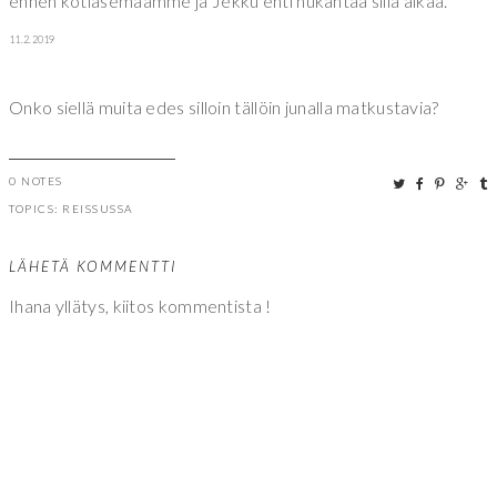
ennen kotiasemaamme ja Jekku ehti nukahtaa sillä aikaa.
11.2.2019
Onko siellä muita edes silloin tällöin junalla matkustavia?
0 NOTES
TOPICS:
REISSUSSA
LÄHETÄ KOMMENTTI
Ihana yllätys, kiitos kommentista !