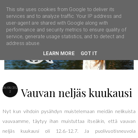
This site uses cookies from Google to deliver its
services and to analyze traffic. Your IP address and
user-agent are shared with Google along with
performance and security metrics to ensure quality of
service, generate usage statistics, and to detect and
address abuse.
LEARN MORE
GOT IT
Vauvan neljäs kuukausi
28/08/202
2
Nyt kun vihdoin pysähdyn muistelemaan meidän nelikuista
vauvaamme, täytyy ihan muistuttaa itseäkin, että vauvan
neljäs kuukausi oli 12.6.-12.7. Ja puolivuotisneuvola