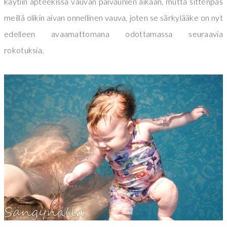
käytiin apteekissa vauvan päiväunien aikaan, mutta sittenpäs
meillä olikin aivan onnellinen vauva, joten se särkylääke on nyt
edelleen avaamattomana odottamassa seuraavia
rokotuksia.