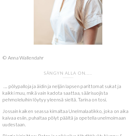
© Anna Wallendahr
SÄNGYN ALLA ON.....
.... pölypalloja ja äidin ja neljän lapsen parittomat sukat ja
kaikki muu, mikä vain kadota saattaa, säärisuojista
pehmoleluihin löytyy yleensä sieltä. Tarina on tosi.
Jossain kaiken seassa kimaltaa Unelmalaatikko, joka on aika
kaivaa esiin, puhaltaa pölyt päältä ja opetella unelmoimaan
uudestaan.
Blogia kirjoittaa: Petra ja seikkailua tähdittävät: Nuppu &