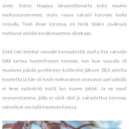
sinne. Kuten Nuppua lukuunottamatta koko muukin
matkaseurueemme, myös vauva sairasti koronan tuolla
reissulla. Tosin ilman koronaa, en tiedä olisiko Jyväksylä
mahtunut meidän kesälomaamme ollenkaan.
Enkä toki tehnhyt vauvalle koronatestiä, mutta itse sairastin
tällä kertaa kuumettoman koronan, kun taas vauvalla oli
muutama päivän positiivisen kotitestini jälkeen 38.3 astetta
kuumetta ja hän oli kovin nukkuvainen seuraavat pari päivää,
ei liene epäselvää mistä tuo kuume johtui. Ja ne muut
seurueestamme, joilla ei vielä ollut jo sairastettua koronaa,
sairastivat sen kyllä kuumeen kanssa.