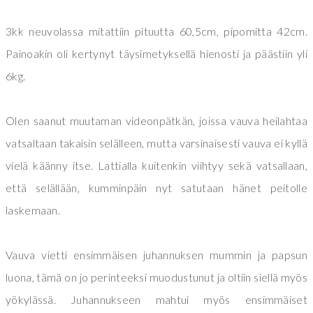
3kk neuvolassa mitattiin pituutta 60,5cm, pipomitta 42cm.
Painoakin oli kertynyt täysimetyksellä hienosti ja päästiin yli
6kg.
Olen saanut muutaman videonpätkän, joissa vauva heilahtaa
vatsaltaan takaisin selälleen, mutta varsinaisesti vauva ei kyllä
vielä käänny itse. Lattialla kuitenkin viihtyy sekä vatsallaan,
että selällään, kumminpäin nyt satutaan hänet peitolle
laskemaan.
Vauva vietti ensimmäisen juhannuksen mummin ja papsun
luona, tämä on jo perinteeksi muodustunut ja oltiin siellä myös
yökylässä. Juhannukseen mahtui myös ensimmäiset