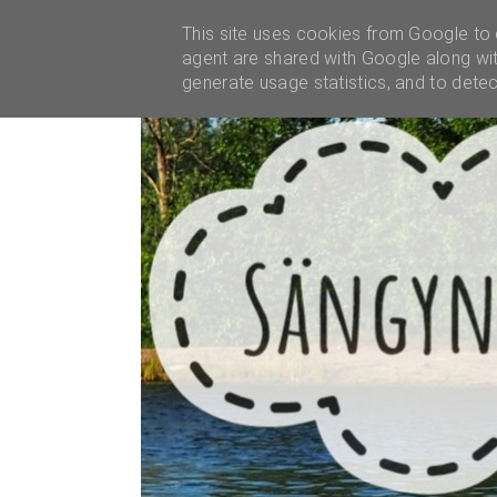
YHTEISTYÖT
This site uses cookies from Google to d
agent are shared with Google along wit
generate usage statistics, and to dete