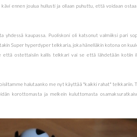
in kävi ennen joulua hullusti ja ollaan puhuttu, että voidaan ostaa
ita yhdessä kaupassa. Puoliskoni oli katsonut valmiiksi pari so
 jotakin Super hyperdyper telkkaria, joka hänelläkin kotona on kuu
tä ostettaisiin kallis telkkari vai se että lähdetään kotiin 
 toisiltamme halutaanko me nyt käyttää "kaikki rahat" telkkariin. 
eidän korottomasta ja melkein kuluttomasta osamaksuratkais