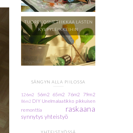
TUOREKOSMETIIKKAA LASTEN
KYLPYLEIKKEIHIN
SÄNGYN ALLA PIILOSSA
56m2
65m2
76m2
79m2
126m2
DIY
Unelmalaatikko
pikkuisen
86m2
raskaana
remonttia
synnytys
yhteistyö
YHTEISTYÖSSÄ