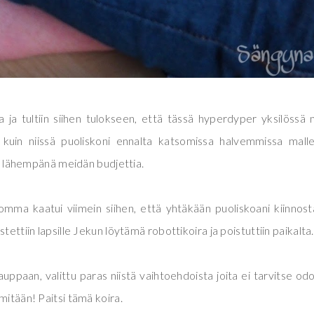
oita ja tultiin siihen tulokseen, että tässä hyperdyper yksilössä 
uin niissä puoliskoni ennalta katsomissa halvemmissa malle
vat lähempänä meidän budjettia.
omma kaatui viimein siihen, että yhtäkään puoliskoani kiinnos
tettiin lapsille Jekun löytämä robottikoira ja poistuttiin paikalta
auppaan, valittu paras niistä vaihtoehdoista joita ei tarvitse od
mitään! Paitsi tämä koira.