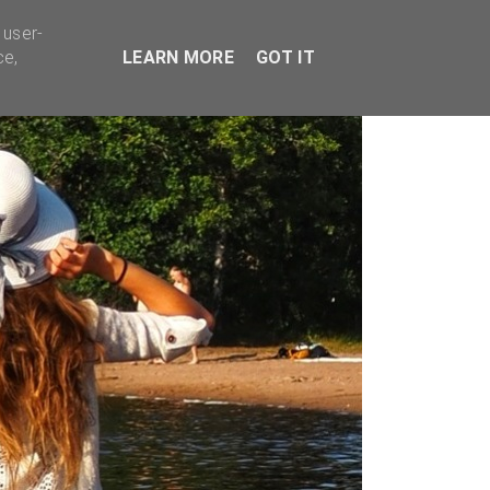
TYVÄÄ BISNESTÄ
 user-
ce,
LEARN MORE
GOT IT