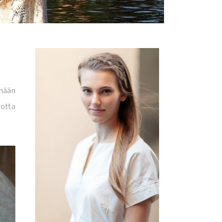
emään
uotta