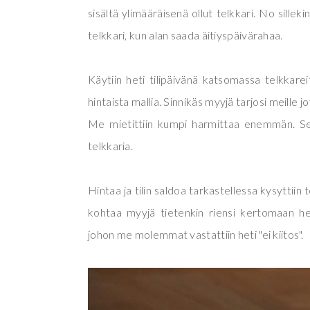
sisältä ylimääräisenä ollut telkkari. No sillek
telkkari, kun alan saada äitiyspäivärahaa.
Käytiin heti tilipäivänä katsomassa telkkare
hintaista mallia. Sinnikäs myyjä tarjosi meille
Me mietittiin kumpi harmittaa enemmän. Se et
telkkaria.
Hintaa ja tilin saldoa tarkastellessa kysyttiin
kohtaa myyjä tietenkin riensi kertomaan h
johon me molemmat vastattiin heti "ei kiitos".