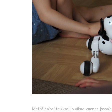
Meiltä hajosi telkkari jo viime vuonna jossain