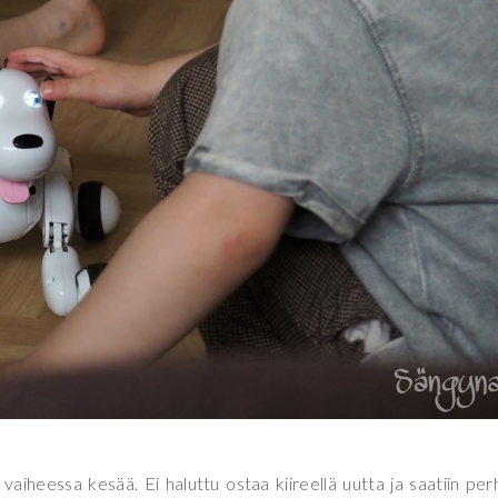
 vaiheessa kesää. Ei haluttu ostaa kiireellä uutta ja saatiin pe