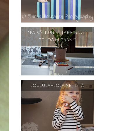
"PÄIVÄ, KUN EI TARVINNUT
TEHDÄ MITÄÄN!"
JOULULAHJOJA NETISTÄ