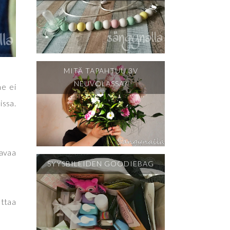
MITÄ TAPAHTUU 3V
NEUVOLASSA?
ne ei
issa.
tavaa
SYYSBILEIDEN GOODIEBAG
.
ottaa