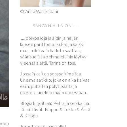
© Anna Wallendahr
SÄNGYN ALLA ON.....
.... pölypalloja ja äidin ja neljän
lapsen parittomat sukat ja kaikki
muu, mikä vain kadota saattaa,
säärisuojista pehmoleluihin löytyy
yleensä sieltä. Tarina on tosi.
Jossain kaiken seassa kimaltaa
Unelmalaatikko, joka on aika kaivaa
esiin, puhaltaa pölyt päältä ja
opetella unelmoimaan uudestaan.
Blogia kirjoittaa: Petra ja seikkailua
tähdittävät: Nuppu & Jekku & Ässä
& Kirppu.
rheen
Tervetuloa Sängyn alle!