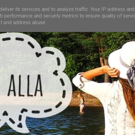
INSTAGRAM
INFO
UNELMALAATIKKO
MENES
eliver its services and to analyze traffic. Your IP address and
h performance and security metrics to ensure quality of servi
ct and address abuse.