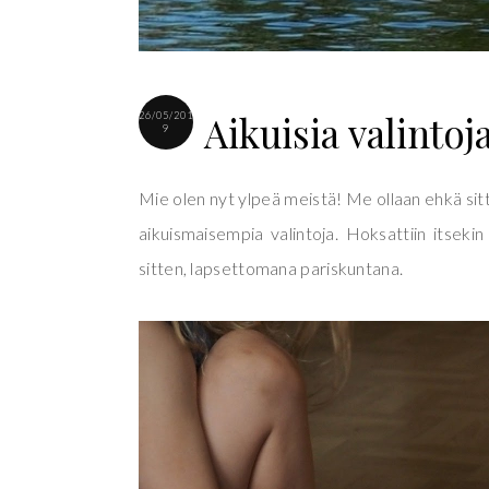
Aikuisia valintoj
26/05/201
9
Mie olen nyt ylpeä meistä! Me ollaan ehkä sitt
aikuismaisempia valintoja. Hoksattiin itsekin
sitten, lapsettomana pariskuntana.