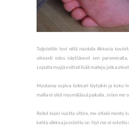
Tuijoteltiin tovi niitä ruudulla liikkuvia kuvi
oikeasti edes näyttäneet sen paremmalta, k
Lopulta myyjä esitteli lisää malleja, jotka oli
Muutama sopiva telkkari löytyikin ja koko h
mallia ei ollut myymälässä paikalla. Joten me os
Reilut kuusi vuotta sitten, me oltaisi menty k
kahta viikkoa ja ostettu se. Nyt me ei ostettu 