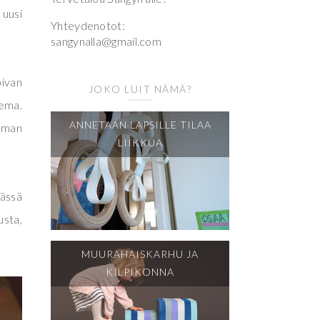
 uusi
Yhteydenotot:
sangynalla@gmail.com
pivan
JOKO LUIT NÄMÄ?
lema.
ANNETAAN LAPSILLE TILAA
ilman
LIIKKUA
Tässä
usta,
MUURAHAISKARHU JA
KILPIKONNA